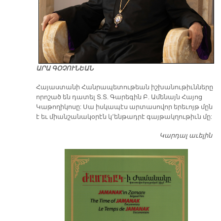
ԱՐԱ ԳՕՉՈՒՆԵԱՆ
​Հայաստանի Հանրապետութեան իշխանութիւնները
որոշած են դատել Տ.Տ. Գարեգին Բ. Ամենայն Հայոց
Կաթողիկոսը: Սա իսկապէս արտասովոր երեւոյթ մըն
է եւ միանշանակօրէն կ՚ենթադրէ գայթակղութիւն մը:
Կարդալ աւելին
Դ