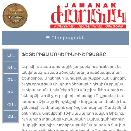
Շաբաթ
8,
Օգոստոս
2026
☰ Ընտրացանկ
ՖԵՏԵՐԻՔԱ ՄՈԿԵՐԻՆԻԻ ՇՐՋԱՅՑԸ
ԼՐԱՀՈՍ
Եւ­րո­միու­թեան ար­տա­քին յա­րա­բե­րու­թիւն­նե­րու եւ
ԹՐՔԱՀԱՅ ԿԵԱՆՔ
անվ­տան­գու­թեան գծով գե­րա­գոյն յանձ­նա­կա­տար
Ֆե­տե­րի­քա Մո­կե­րի­նի յա­ռա­ջի­կայ շաբթուան սկիզ­բին
ԸՆԿԵՐԱՄՇԱԿՈՒԹԱՅԻՆ
ու­ղե­ւո­րու­թեան մը պի­տի ձեռ­նար­կէ դէ­պի Ուք­րայ­նա
եւ Վրաս­տան։ Նո­յեմ­բե­րի 9-ին ան շփում­ներ պի­տի ու­
ԵԿԵՂԵՑԱԿԱՆ
նե­նայ Քիե­ւի մէջ, ուր պի­տի տե­սակ­ցի Ուք­րայ­նոյ Նա­
խա­գահ Փիո­թըր Փրո­շեն­քո­յի, Վար­չա­պետ Ար­սե­նի Եա­
ՀՈԳԵՄՏԱՒՈՐ
ցե­նեու­քի եւ Ար­տա­քին գոր­ծոց նա­խա­րար Փա­ւէլ Քլիմ­
քի­նի հետ։ Նո­յեմ­բե­րի 10-ին ան պի­տի անց­նի Թիֆ­լիզ,
ՀԱՐԹԱԿ
ուր պի­տի տե­սակ­ցի Վրաս­տա­նի Նա­խա­գահ Կէոր­կի
Մարկ­վե­լաշ­վի­լիի, Խորհր­դա­րա­նի նա­խա­գահ Տա­ւիտ