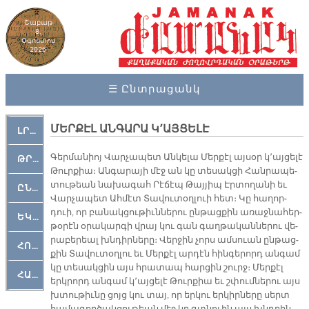
Շաբաթ
8,
Օգոստոս
2026
☰ Ընտրացանկ
ՄԵՐՔԷԼ ԱՆԳԱՐԱ Կ՚ԱՅՑԵԼԷ
ԼՐԱՀՈՍ
Գեր­մա­նիոյ Վար­չա­պետ Ան­կե­լա Մեր­քէլ այ­սօր կ՚այ­ցե­լէ
ԹՐՔԱՀԱՅ ԿԵԱՆՔ
Թուր­քիա։ Ան­գա­րա­յի մէջ ան կը տե­սակ­ցի Հան­րա­պե­
տու­թեան նա­խա­գահ Րէ­ճէպ Թայ­յիպ Էր­տո­ղա­նի եւ
ԸՆԿԵՐԱՄՇԱԿՈՒԹԱՅԻՆ
Վար­չա­պետ Ահ­մէտ Տա­վու­տօղ­լուի հետ։ Կը հա­ղոր­
դուի, որ բա­նակ­ցու­թիւն­նե­րու ըն­թաց­քին ա­ռաջ­նա­հեր­
ԵԿԵՂԵՑԱԿԱՆ
թօ­րէն օ­րա­կար­գի վրայ կու գան գաղ­թա­կան­նե­րու վե­
րա­բե­րեալ խնդիր­նե­րը։ Վեր­ջին չորս ամ­սուան ըն­թաց­
ՀՈԳԵՄՏԱՒՈՐ
քին Տա­վու­տօղ­լու եւ Մեր­քէլ ար­դէն հին­գե­րորդ ան­գամ
կը տե­սակ­ցին այս հրա­տապ հար­ցին շուրջ։ Մեր­քէլ
ՀԱՐԹԱԿ
երկ­րորդ ան­գամ կ՚այ­ցե­լէ Թուր­քիա եւ շփում­նե­րու այս
խտու­թիւ­նը ցոյց կու տայ, որ եր­կու եր­կիր­նե­րը սերտ