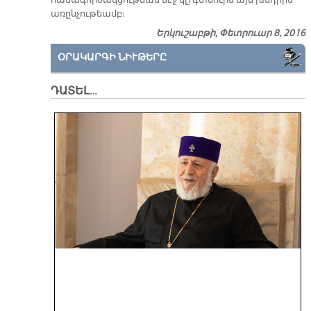
հա­մա­գոր­ծակ­ցու­թեան մէջ կը գտնուին այս խնդրին
ա­ռըն­չու­թեամբ։
Երկուշաբթի, Փետրուար 8, 2016
ՕՐԱԿԱՐԳԻ ՆԻՒԹԵՐԸ
ԴԱՏԵԼ…