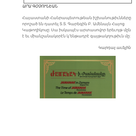
ԱՐԱ ԳՕՉՈՒՆԵԱՆ
​Հայաստանի Հանրապետութեան իշխանութիւնները
որոշած են դատել Տ.Տ. Գարեգին Բ. Ամենայն Հայոց
Կաթողիկոսը: Սա իսկապէս արտասովոր երեւոյթ մըն
է եւ միանշանակօրէն կ՚ենթադրէ գայթակղութիւն մը:
Կարդալ աւելին
Դ