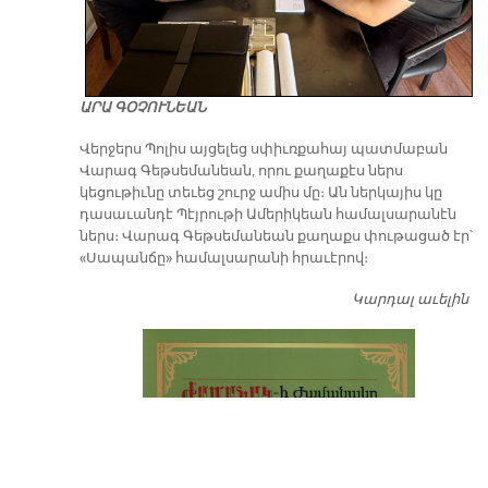
ԱՐԱ ԳՕՉՈՒՆԵԱՆ
Վերջերս Պոլիս այցելեց սփիւռքահայ պատմաբան
Վարագ Գեթսեմանեան, որու քաղաքէս ներս
կեցութիւնը տեւեց շուրջ ամիս մը։ Ան ներկայիս կը
դասաւանդէ Պէյրութի Ամերիկեան համալսարանէն
ներս։ Վարագ Գեթսեմանեան քաղաքս փութացած էր՝
«Սապանճը» համալսարանի հրաւէրով։
Կարդալ աւելին
Պո
այ
առ
ԺԱ
խ
մէ
զր
սփ
պ