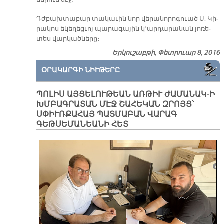
նե­րուն մէջ։
Դժբախ­տա­բար տա­կա­ւին նոր վե­րա­նո­րո­գուած Ս. Կի­
րա­կոս ե­կե­ղեց­ւոյ պա­րա­գա­յին կ՚ար­դա­րա­նան յո­ռե­
տես վար­կած­նե­րը։
Երկուշաբթի, Փետրուար 8, 2016
ՕՐԱԿԱՐԳԻ ՆԻՒԹԵՐԸ
ՊՈԼԻՍ ԱՅՑԵԼՈՒԹԵԱՆ ԱՌԹԻՒ ԺԱՄԱՆԱԿ-Ի
ԽՄԲԱԳՐԱՏԱՆ ՄԷՋ ՇԱՀԵԿԱՆ ԶՐՈՅՑ՝
ՍՓԻՒՌՔԱՀԱՅ ՊԱՏՄԱԲԱՆ ՎԱՐԱԳ
ԳԵԹՍԵՄԱՆԵԱՆԻ ՀԵՏ