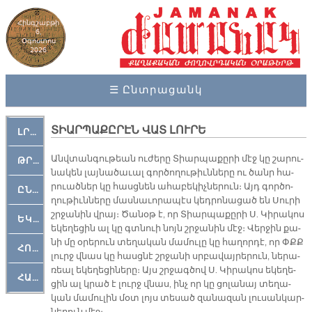
Հինգշաբթի
6,
Օգոստոս
2026
☰ Ընտրացանկ
ՏԻԱՐՊԱՔԸՐԷՆ ՎԱՏ ԼՈՒՐԵ
ԼՐԱՀՈՍ
Անվ­տան­գու­թեան ու­ժե­րը Տիար­պա­քը­րի մէջ կը շա­րու­
ԹՐՔԱՀԱՅ ԿԵԱՆՔ
նա­կեն լայ­նա­ծա­ւալ գոր­ծո­ղու­թիւն­նե­րը ու ծանր հա­
րուած­ներ կը հասց­նեն ա­հա­բե­կիչ­նե­րուն։ Այդ գոր­ծո­
ԸՆԿԵՐԱՄՇԱԿՈՒԹԱՅԻՆ
ղու­թիւն­նե­րը մաս­նա­ւո­րա­պէս կեդ­րո­նա­ցած են Սու­րի
շրջա­նին վրայ։ Ծա­նօթ է, որ Տիար­պա­քը­րի Ս. Կի­րա­կոս
ԵԿԵՂԵՑԱԿԱՆ
ե­կե­ղե­ցին ալ կը գտնուի նոյն շրջա­նին մէջ։ Վեր­ջին քա­
նի մը օ­րե­րուն տե­ղա­կան մա­մու­լը կը հա­ղոր­դէ, որ ՓՔՔ
ՀՈԳԵՄՏԱՒՈՐ
լուրջ վնաս կը հասց­նէ շրջա­նի սրբա­վայ­րե­րուն, նե­րա­
ռեալ ե­կե­ղե­ցի­նե­րը։ Այս շրջագ­ծով Ս. Կի­րա­կոս ե­կե­ղե­
ՀԱՐԹԱԿ
ցին ալ կրած է լուրջ վնաս, ինչ որ կը ցո­լա­նայ տե­ղա­
կան մա­մու­լին մօտ լոյս տե­սած զա­նա­զան լու­սան­կար­