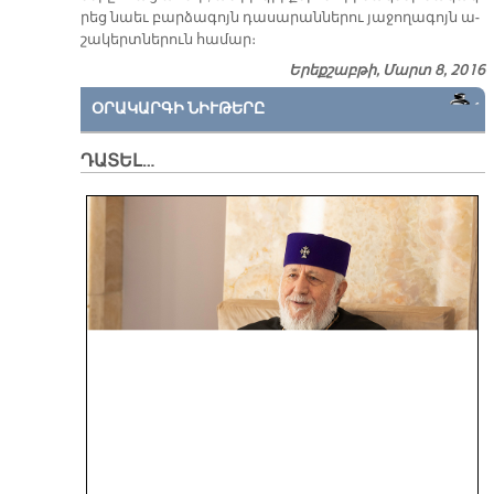
րեց նաեւ բար­ձա­գոյն դա­սա­րան­նե­րու յա­ջո­ղա­գոյն ա­
շա­կերտ­նե­րուն հա­մար։
Երեքշաբթի, Մարտ 8, 2016
ՕՐԱԿԱՐԳԻ ՆԻՒԹԵՐԸ
ԴԱՏԵԼ…