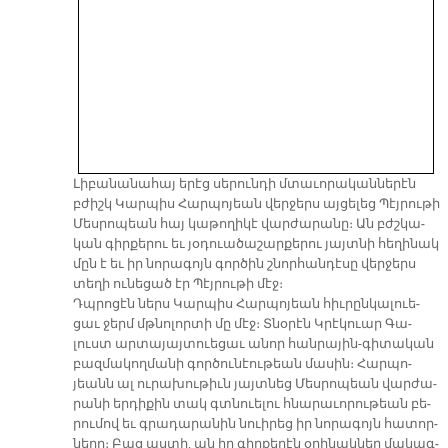
Լի­բա­նա­նա­հայ ե­րէց սե­րուն­դի մտա­ւո­րա­կան­նե­րէն
բժիշկ Կար­պիս Հար­պո­յեան վեր­ջերս այ­ցե­լեց Պէյ­րու­թի
Մես­րո­պեան հայ կա­թո­ղի­կէ վար­ժա­րա­նը։ Ան բժշկա­
կան գիր­քե­րու եւ յօ­դուա­ծա­շար­քե­րու յայտ­նի հե­ղի­նակ
մըն է եւ իր նո­րա­գոյն գոր­ծին շնոր­հան­դէ­սը վեր­ջերս
տե­ղի ու­նե­ցած էր Պէյ­րու­թի մէջ։
Դպրո­ցէն ներս Կար­պիս Հար­պո­յեան հիւ­րըն­կա­լուե­
ցաւ ջերմ մթնո­լոր­տի մը մէջ։ Տնօ­րէն Կրէ­կուար Գա­
լուստ ար­տա­յայ­տուե­ցաւ ա­նոր հան­րա­յին-գի­տա­կան
բազ­մա­կող­մա­նի գոր­ծու­նէու­թեան մա­սին։ Հար­պո­
յեանն ալ ու­րա­խու­թիւն յայտ­նեց Մես­րո­պեան վար­ժա­
րա­նի եր­դի­քին տակ գտնուե­լու հնա­րա­ւո­րու­թեան բե­
րու­մով եւ գրա­դա­րա­նին նուի­րեց իր նո­րա­գոյն հա­տոր­
նե­րը։ Բաց աս­տի, ան իր գիր­քե­րէն օ­րի­նակ­ներ մա­կագ­