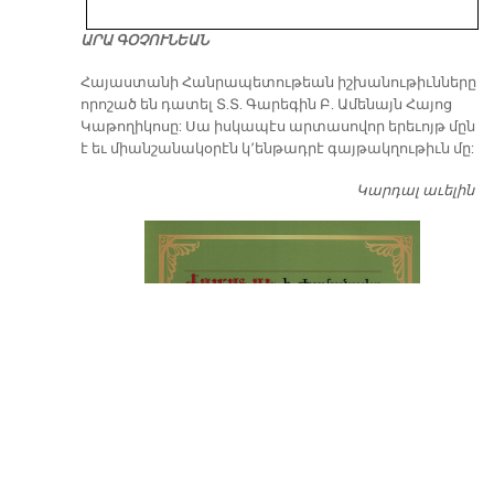
ԱՐԱ ԳՕՉՈՒՆԵԱՆ
​Հայաստանի Հանրապետութեան իշխանութիւնները
որոշած են դատել Տ.Տ. Գարեգին Բ. Ամենայն Հայոց
Կաթողիկոսը: Սա իսկապէս արտասովոր երեւոյթ մըն
է եւ միանշանակօրէն կ՚ենթադրէ գայթակղութիւն մը:
Կարդալ աւելին
Դ