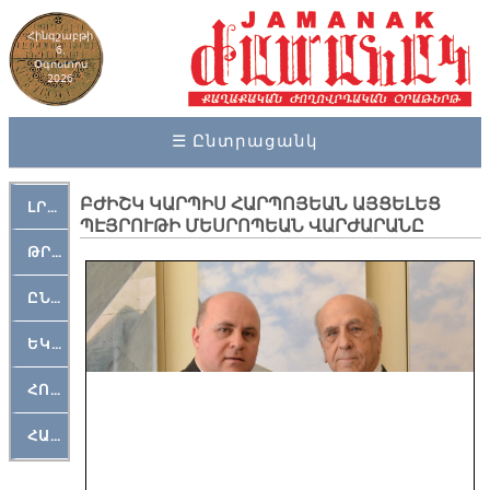
Հինգշաբթի
6,
Օգոստոս
2026
☰ Ընտրացանկ
ԲԺԻՇԿ ԿԱՐՊԻՍ ՀԱՐՊՈՅԵԱՆ ԱՅՑԵԼԵՑ
ԼՐԱՀՈՍ
ՊԷՅՐՈՒԹԻ ՄԵՍՐՈՊԵԱՆ ՎԱՐԺԱՐԱՆԸ
ԹՐՔԱՀԱՅ ԿԵԱՆՔ
ԸՆԿԵՐԱՄՇԱԿՈՒԹԱՅԻՆ
ԵԿԵՂԵՑԱԿԱՆ
ՀՈԳԵՄՏԱՒՈՐ
ՀԱՐԹԱԿ