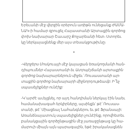
Ե­րե­ւա­նի մէջ վեր­ջին օ­րե­րուն ա­ռիթն ու­նե­ցանք ԺԱ­ՄԱ­
ՆԱԿ-ի հա­մար զրու­ցել Հա­յաս­տա­նի Ար­տա­քին գոր­ծոց
փոխ-նա­խա­րար Շա­ւարշ Քո­չա­րեա­նի հետ։ Ստո­րեւ
կը ներ­կա­յաց­նենք մեր այս տե­սակ­ցու­թիւ­նը։
*
-Վեր­ջերս Մոս­կուա­յի մէջ կա­յա­ցան ե­ռա­կող­մա­նի հան­
դի­պում­ներ Հա­յաս­տա­նի եւ Ատր­պէյ­ճա­նի ար­տա­քին
գոր­ծոց նա­խա­րար­նե­րուն մի­ջեւ՝ Ռու­­սաս­տա­նի ար­
տա­քին գոր­ծոց նա­խա­րա­րի միջ­նոր­դու­թեամբ: Ի՞նչ
սպա­սե­լիք­ներ ու­նէիք:
-Կ­­՚ար­ժէ ա­ւելց­նել, որ այդ հան­դի­ման ներ­կայ էին նաեւ
հա­մա­նա­խա­գա­հ եր­կիր­նե­րը, այ­սինքն՝ թէ՛ Ռու­սաս­
տա­նի, թէ՛ Միա­ցեալ Նա­հանգ­նե­րու եւ թէ Ֆ­րան­սա­յի:
Ա­ռանձ­նա­յա­տուկ սպա­սե­լիք­ներ չու­նէինք, ո­րով­հե­տեւ
բա­նակ­ցա­յին գոր­ծըն­թա­ցին մէջ յա­ռա­ջըն­թաց կը հա­
մա­րուի միայն այն պա­րա­գա­յին, ե­թէ ի­րա­կա­նաց­նեն