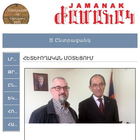
Երկուշաբթի
10,
Օգոստոս
2026
☰ Ընտրացանկ
ՀԵՏԵՒՈՂԱԿԱՆ ՄՕՏԵՑՈՒՄ
ԼՐԱՀՈՍ
ԹՐՔԱՀԱՅ ԿԵԱՆՔ
ԸՆԿԵՐԱՄՇԱԿՈՒԹԱՅԻՆ
ԵԿԵՂԵՑԱԿԱՆ
ՀՈԳԵՄՏԱՒՈՐ
ՀԱՐԹԱԿ