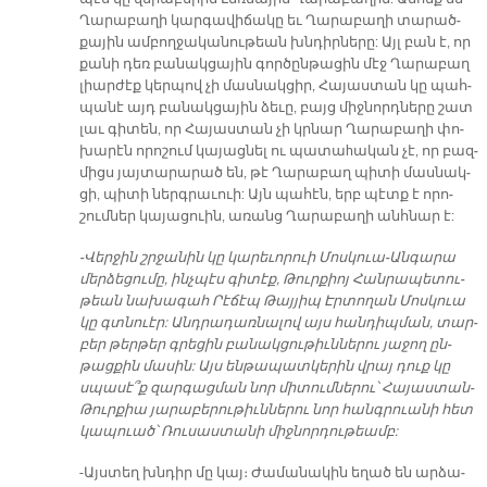
Ղա­րա­բա­ղի կար­գա­վի­ճա­կը եւ Ղա­րա­բա­ղի տա­րած­
քա­յին ամ­բող­ջա­կա­նու­թեան խնդիր­նե­րը: Այլ բան է, որ
քա­նի դեռ բա­նակ­ցա­յին գոր­ծըն­թա­ցին մէջ Ղա­րա­բաղ
լիար­ժէք կեր­պով չի մաս­նակ­ցիր, Հա­յաս­տան կը պահ­
պա­նէ այդ բա­նակ­ցա­յին ձե­ւը, բայց միջ­նորդ­նե­րը շատ
լաւ գի­տեն, որ Հա­յաս­տան չի կրնար Ղա­րա­բա­ղի փո­
խա­րէն ո­րո­շում կա­յաց­նել ու պա­տաhա­կան չէ, որ բազ­
միցս յայ­տա­րա­րած են, թէ Ղա­րա­բաղ պի­տի մաս­նակ­
ցի, պի­տի ներգ­րա­ւուի: Այն պա­հէն, երբ պէտք է ո­րո­
շում­ներ կա­յա­ցուին, ա­ռանց Ղա­րա­բա­ղի անհ­նար է:
-Վեր­ջին շրջա­նին կը կա­րե­ւո­րուի Մոս­կուա-Ան­գա­րա
մեր­ձե­ցու­մը, ինչ­պէս գի­տէք, Թուր­քիոյ Հան­րա­պե­տու­
թեան նա­խա­գահ Րէ­ճէպ Թայ­յիպ Էր­տո­ղան Մոս­կուա
կը գտնուէր: Անդ­րա­դառ­նա­լով այս հան­դիպ­ման, տար­
բեր թեր­թեր գրե­ցին բա­նակ­ցու­թիւն­նե­րու յա­ջող ըն­
թաց­քին մա­սին: Այս են­թա­պատ­կե­րին վրայ դուք կը
սպա­սէ՞ք զար­գաց­ման նոր մի­տում­նե­րու՝ Հա­յա­ստան-
Թուր­քիա յա­րա­բե­րու­թիւն­նե­րու նոր հանգ­րուա­նի հետ
կա­պուած՝ Ռու­սաս­տա­նի միջ­նոր­դու­թեամբ:
-Այս­տեղ խնդիր մը կայ։ Ժա­մա­նա­կին ե­ղած են ար­ձա­