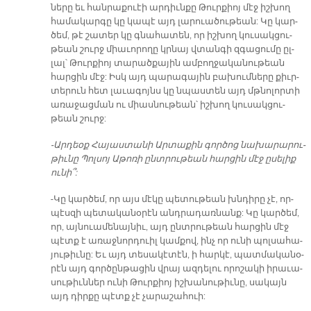
նե­րը եւ հան­րա­քուէի ար­դիւն­քը Թուր­քիոյ մէջ իշ­խող
հա­մա­կար­գը կը կա­պէ այդ լա­րուա­ծու­թեան: Կը կար­
ծեմ, թէ շա­տեր կը գնա­հա­տեն, որ իշ­խող կու­սակ­ցու­
թեան շուրջ միա­ւո­րո­ղը կրնայ վտան­գի զգա­ցու­մը ըլ­
լալ՝ Թուր­քիոյ տա­րած­քա­յին ամ­բող­ջա­կա­նու­թեան
հար­ցին մէջ: Իսկ այդ պա­րա­գա­յին բա­խում­նե­րը քիւր­
տե­րուն հետ լա­ւա­գոյնս կը նպաս­տեն այդ մթնո­լոր­տի
ա­ռա­ջաց­ման ու միաս­նու­թեան՝ իշ­խող կու­սակ­ցու­
թեան շուրջ:
-Ար­դեօք Հա­յաս­տա­նի Ար­տա­քին գոր­ծոց նա­խա­րա­րու­
թիւ­նը Պոլ­սոյ Ա­թո­ռի ընտ­րու­թեան հար­ցին մէջ ը­սե­լիք
ու­նի՞:
-Կը կար­ծեմ, որ այս մէ­կը պե­տու­թեան խնդի­րը չէ, որ­
պէս­զի պե­տա­կա­նօ­րէն անդ­րա­դառ­նանք: Կը կար­ծեմ,
որ, այ­նուա­մե­նայ­նիւ, այդ ընտ­րու­թեան հար­ցին մէջ
պէտք է ա­ռաջնորդուիլ կամ­քով, ինչ որ ու­նի պոլ­սա­հա­
յու­թիւ­նը: Եւ այդ տե­սա­կէ­տէն, ի հար­կէ, պատ­մա­կա­նօ­
րէն այդ գոր­ծըն­թա­ցին վրայ ազ­դե­լու ո­րո­շա­կի ի­րա­ւա­
սու­թիւն­ներ ու­նի Թուր­քիոյ իշ­խա­նու­թիւ­նը, սա­կայն
այդ դիր­քը պէտք չէ չա­րա­շա­հուի: