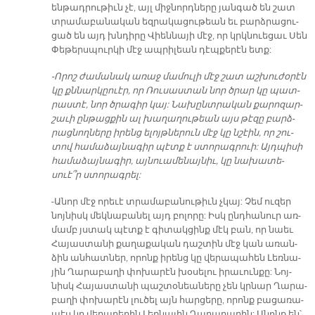
են­թադ­րու­թիւն չէ, այլ միջ­նորդ­նե­րը յան­գած են շատ
տրա­մա­բա­նա­կան եզ­րա­կա­ցու­թեան եւ բարձ­րա­ցու­
ցած են այդ խնդի­րը Վիեն­նա­յի մէջ, որ կրկնուե­ցաւ Սեն
Փե­թերս­պուր­կի մէջ ապ­րի­լեան դէպ­քե­րէն ետք:
-Ո­րոշ ժա­մա­նակ ա­ռաջ մա­մու­լի մէջ շատ աշ­խու­ժօ­րէն
կը քննար­կըուէր, որ Ռու­սաս­տան նոր ծրար կը պատ­
րաս­տէ, նոր ծրա­գիր կայ: Նա­խընտ­րա­կան քա­րո­զար­
շա­ւի ըն­թաց­քին ալ խա­ղա­ղու­թեան այս թէ­զը բարձ­
րաց­նող­նե­րը ի­րենց ե­լոյթ­նե­րուն մէջ կը նշէին, որ շու­
տով հա­մա­ձայ­նա­գիր պէտք է ստորագրուի: Այդ­պի­սի
հա­մա­ձայ­նա­գիր, այ­նուա­մե­նայ­նիւ, կը նա­խա­տե­
սուէ՞ր ստո­րագ­րել:
-Ա­նոր մէջ ո­րե­ւէ տրա­մա­բա­նու­թիւն չկայ: Չեմ ու­զեր
նոյ­նիսկ մեկ­նա­բա­նել այդ բո­լո­րը: Իսկ ընդ­հա­նուր առ­
մամբ յստակ պէտք է գի­տակ­ցինք մէկ բան, որ նաեւ
Հա­յաս­տա­նի քա­ղա­քա­կան դաշ­տին մէջ կան ա­ռան­
ձին ան­հատ­ներ, ո­րոնք ի­րենց կը վե­րա­պա­հեն Լեռ­նա­
յին Ղա­րա­բա­ղի փո­խա­րէն խօ­սե­լու ի­րա­ւուն­քը: Նոյ­
նիսկ Հա­յաս­տա­նի պաշ­տօ­նեա­նե­րը չեն կրնար Ղա­րա­
բա­ղի փո­խա­րէն լու­ծել այն հար­ցե­րը, ո­րոնք բա­ցա­ռա­
պէս կը վե­րա­բե­րին Լեռ­նա­յին Ղա­րա­բա­ղին: Ա­նոնք են՝