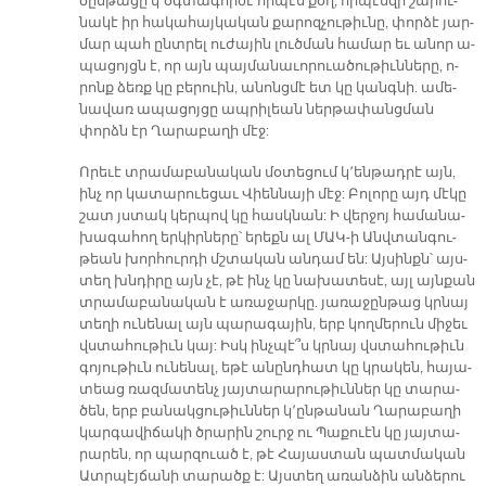
ծըն­թա­ցը կ՚օգ­տա­գոր­ծէ որ­պէս քօղ, որ­պէս­զի շա­րու­
նա­կէ իր հա­կա­հայ­կա­կան քա­րոզ­չու­թիւ­նը, փոր­ձէ յար­
մար պահ ընտ­րել ու­ժա­յին լուծ­ման հա­մար եւ ա­նոր ա­
պա­ցոյցն է, որ այն պայ­մա­նա­ւո­րուա­ծու­թիւն­նե­րը, ո­
րոնք ձեռք կը բե­րուին, ա­նոնց­մէ ետ կը կանգ­նի. ա­մե­
նա­վառ ա­պա­ցոյ­ցը ապ­րի­լեան ներ­թա­փանց­ման
փորձն էր Ղա­րա­բա­ղի մէջ:
Ո­րե­ւէ տրա­մա­բա­նա­կան մօ­տե­ցում կ՚են­թադ­րէ այն,
ինչ որ կա­տա­րուե­ցաւ Վիեն­նա­յի մէջ: Բո­լո­րը այդ մէ­կը
շատ յստակ կեր­պով կը հասկ­նան: Ի վեր­ջոյ հա­մա­նա­
խա­գա­հող եր­կիր­նե­րը՝ ե­րեքն ալ ՄԱԿ-ի Անվ­տան­գու­
թեան խոր­հուր­դի մշտա­կան ան­դամ են: Այ­սինքն՝ այս­
տեղ խնդի­րը այն չէ, թէ ինչ կը նա­խա­տե­սէ, այլ այն­քան
տրա­մա­բա­նա­կան է ա­ռա­ջար­կը. յա­ռա­ջըն­թաց կրնայ
տե­ղի ու­նե­նալ այն պա­րա­գա­յին, երբ կող­մե­րուն մի­ջեւ
վստա­հու­թիւն կայ: Իսկ ինչ­պէ՞ս կրնայ վստա­հու­թիւն
գո­յու­թիւն ու­նե­նալ, ե­թէ ա­նընդ­հատ կը կրա­կեն, հա­յա­
տեաց ռազ­մա­տենչ յայտա­րա­րու­թիւն­ներ կը տա­րա­
ծեն, երբ բա­նակ­ցու­թիւն­ներ կ՚ըն­թա­նան Ղա­րա­բա­ղի
կար­գա­վի­ճա­կի ծրա­րին շուրջ ու Պա­քուէն կը յայ­տա­
րա­րեն, որ պար­զուած է, թէ Հա­յաս­տան պատ­մա­կան
Ատր­պէյ­ճա­նի տա­րածք է: Այս­տեղ ա­ռան­ձին ան­ձե­րու