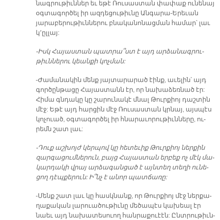
նագ­րու­թիւն­ներ եւ ե­թէ Ռուսաստան փափաք ունենայ
օգտա­գործել իր ազդեցութիւնը Անգարա-Երեւան
յարաբերութիւններու բնակա­նոնացման համար՝ լաւ
կ՚ըլլայ:
-Իսկ Հա­յաս­տան պատ­րա՞ստ է այդ ար­ձա­նագ­րու­
թիւն­նե­րու կեան­քի կոչ­ման:
-Ժա­մա­նա­կին մենք յայ­տա­րա­րած էինք, ա­ւե­լին՝ այդ
գոր­ծըն­թա­ցը Հա­յաս­տանն էր, որ նա­խա­ձեռ­նած էր:
Հի­մա գնդա­կը կը շա­րու­նա­կէ մնալ Թուր­քիոյ դաշ­տին
մէջ: Ե­թէ այդ հար­ցին մէջ Ռու­սաս­տան կրնայ, այս­պէս
կո­չուած, օգ­տա­գոր­ծել իր հնա­րա­ւո­րու­թիւն­նե­րը, ու­
րեմն շատ լաւ:
-Դուք աշ­խոյժ կեր­պով կը հե­տե­ւիք Թուր­քիոյ ներ­քին
զար­գա­ցում­նե­րուն, բայց Հա­յաս­տան եր­բեք ոչ մէկ մա­
կար­դա­կի վրայ ար­ձա­գան­ցած է այն­տեղ տե­ղի ու­նե­
ցող դէպ­քե­րուն: Ի՞նչ է ա­նոր պատ­ճա­ռը:
-Մենք շատ լաւ կը հասկ­նանք, որ Թուր­քիոյ մէջ ներ­քա­
ղա­քա­կան լա­րուա­ծու­թիւ­նը մե­ծա­պէս կա­խեալ էր
նաեւ այդ նա­խա­տե­սուող հան­րա­քուէէն: Ընտ­րու­թիւն­