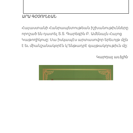
ԱՐԱ ԳՕՉՈՒՆԵԱՆ
​Հայաստանի Հանրապետութեան իշխանութիւնները
որոշած են դատել Տ.Տ. Գարեգին Բ. Ամենայն Հայոց
Կաթողիկոսը: Սա իսկապէս արտասովոր երեւոյթ մըն
է եւ միանշանակօրէն կ՚ենթադրէ գայթակղութիւն մը:
Կարդալ աւելին
Դ