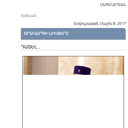
ՍԱԳՕ ԱՐԵԱՆ
Ե­րե­ւան
Երկուշաբթի, Մայիս 8, 2017
ՕՐԱԿԱՐԳԻ ՆԻՒԹԵՐԸ
ԴԱՏԵԼ…