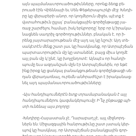
այն պայ­մա­նա­ւո­րուա­ծու­թիւն­նե­րը, ո­րոնք ձեռք բե­
րուած էին Վիեն­նա­յի եւ Սեն Փե­թերս­պուր­կի մէջ: Խնդի­
րը կը վե­րա­բե­րի ա­նոր, որ կող­մե­րուն մի­ջեւ պէտք է
վստա­հու­թիւն ըլ­լայ՝ բա­նակ­ցա­յին գոր­ծըն­թա­ցը յա­
ռաջ շար­ժե­լու հա­մար, իսկ երկ­րոր­դը՝ երբ որ կ­­՚ի­րա­կա­
նաց­նեն սադ­րիչ գոր­ծո­ղու­թիւն­ներ, բնա­կան է, որ ի­
րենց յայ­տա­րա­րու­թեան մէջ այդ ալ կը նշուի: Այդ տե­
սա­կէ­տէն մենք շատ լաւ կը հասկ­նանք, որ Ատր­պէյ­ճան
պար­տա­ւո­րու­թիւն մը կը ստանձ­նէ, բայց միւս կող­մէ
այլ բան մը կ՚ը­նէ, կը խո­չըն­դո­տէ: Այն­պէս որ հան­դի­
պու­մը եւս ազ­դան­շան մըն էր Ատր­պէյ­ճա­նին, որ ե­թէ
ինք ի­րօք կը ցան­կայ բա­նակ­ցու­թեան գոր­ծըն­թա­ցի սե­
ղան վե­րա­դառ­նալ, ու­րեմն անհ­րա­ժեշտ է ի­րա­կա­նաց­
նել այդ պայ­մա­նա­ւո­րուա­ծու­թիւն­նե­րը:
-Այս հան­դի­պում­նե­րէն ետք տրա­մա­բա­նա­կան է այլ
հան­դի­պում­նե­րու կազ­մա­կեր­պու­մը: Ի՞նչ ըն­թացք պի­
տի ու­նե­նայ այս բո­լո­րը:
-Խնդի­րը Հա­յաս­տան չէ, Ղա­րա­բաղ չէ, այլ միջ­նորդ­
ներն են: Մի­ջազ­գա­յին հան­րու­թիւ­նը շատ յստակ կեր­
պով կը հասկ­նայ, որ Ատր­պէյ­ճան բա­նակ­ցա­յին գոր­