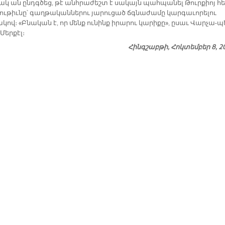
ակ ան ընդգ­ծեց, թէ անհ­րա­ժեշտ է սա­կայն պահ­պա­նել Թուր­քիոյ հ
ու­թիւ­նը՝ գաղ­թա­կան­նե­րու յարուցած ճգնա­ժա­մը կար­գա­ւո­րե­լու
կով։ «Բնա­կան է, որ մենք ու­նինք ի­րա­րու կա­րի­քը», ը­սաւ Վարչա-
 Մեր­քէլ։
Հինգշաբթի, Հոկտեմբեր 8, 2