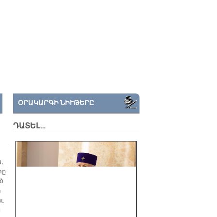
ՕՐԱԿԱՐԳԻ ՆԻՒԹԵՐԸ
ԴԱՏԵԼ…
,
տը
ծ
տ
եւ
ն