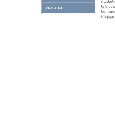
ժա­մա­ն
երկ­խօ­ս
ՀԱՐԹԱԿ
նպա­տա­
Ան­կե­լա