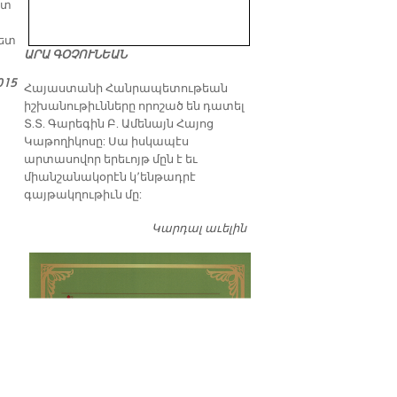
ետ
պետ
ԱՐԱ ԳՕՉՈՒՆԵԱՆ
015
​Հայաստանի Հանրապետութեան
իշխանութիւնները որոշած են դատել
Տ.Տ. Գարեգին Բ. Ամենայն Հայոց
Կաթողիկոսը: Սա իսկապէս
արտասովոր երեւոյթ մըն է եւ
միանշանակօրէն կ՚ենթադրէ
գայթակղութիւն մը:
Կարդալ աւելին
Դատել…