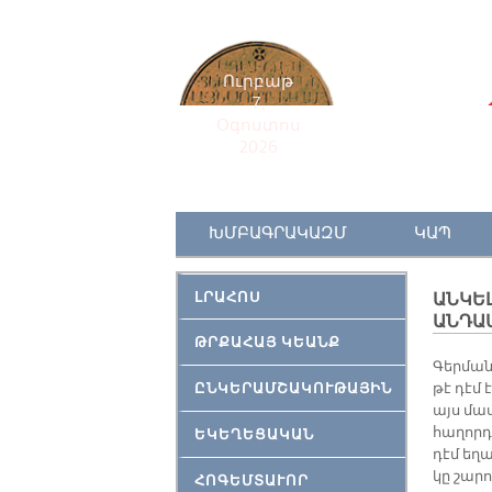
Ուրբաթ
7,
Օգոստոս
2026
ԽՄԲԱԳՐԱԿԱԶՄ
ԿԱՊ
ԼՐԱՀՈՍ
ԱՆԿԵԼ
ԱՆԴԱ
ԹՐՔԱՀԱՅ ԿԵԱՆՔ
Գեր­մա­ն
ԸՆԿԵՐԱՄՇԱԿՈՒԹԱՅԻՆ
թէ դէմ 
այս մա­
հա­ղորդ
ԵԿԵՂԵՑԱԿԱՆ
դէմ ե­ղ
կը շա­րո
ՀՈԳԵՄՏԱՒՈՐ