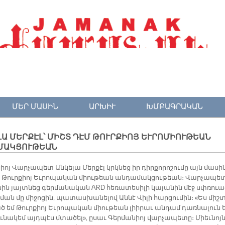
ՄԵՐ ՄԱՍԻՆ
ԱՐԽԻՒ
ԽՄԲԱԳՐԱԿԱՆ
Ա ՄԵՐՔԷԼ՝ ՄԻՇՏ ԴԷՄ ԹՈՒՐՔԻՈՅ ԵՒՐՈՄԻՈՒԹԵԱՆ
ՄԱԿՑՈՒԹԵԱՆ
իոյ Վար­չա­պետ Ան­կե­լա Մեր­քէլ կրկնեց իր դիր­քո­րո­շու­մը այն մա­սին
է Թուր­քիոյ Եւ­րո­պա­կան միու­թեան ան­դա­մակ­ցու­թեան։ Վար­չա­պե­
սին յայտ­նեց գերմանական ARD հե­ռա­տե­սի­լի կա­յա­նին մէջ սփռուա
­ման մը մի­ջո­ցին, պատասխանելով Աննէ Վիլի հարցումին։ «Ես միշ
ած եմ Թուր­քիոյ Եւ­րո­պա­կան միու­թեան լիի­րաւ ան­դամ դառ­նա­լուն 
ւ­նա­կեմ այդ­պէս մտա­ծել», ը­սաւ Գեր­մա­նիոյ վար­չա­պե­տը։ Միեւ­նոյ