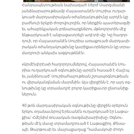
Հան­րա­պե­տու­թեան նա­խա­գահ Սերժ Սարգ­սեա­նի
յանձ­նա­րա­րու­թեամբ Հա­յաս­տա­նէն Սու­րիա ու­ղար­
կուած մար­դա­սի­րա­կան օ­ժան­դա­կու­թիւ­նը ար­դէն կը
բաժ­նուի երկ­րի ժո­ղո­վուր­դին, որ ներ­քին պա­տե­րազ­մի
եւ ա­հա­բեկ­չա­կան բռնա­րարք­նե­րու մթնո­լոր­տին մէջ
են­թար­կուած է ան­բա­ցատ­րե­լի ա­ղէ­տի մը։ Կը հա­ղոր­
դուի, որ Հա­յաս­տա­նէն Սու­րիա ա­ռա­քուած մար­դա­սի­
րա­կան օ­ժան­դա­կու­թիւ­նը կա­րի­քա­ւոր­նե­րուն կը տրա­
մադ­րուի ան­կախ ազ­գու­թե­նէն։
«Ար­մէնփ­րէս»ի հա­ղոր­դում­նե­րով, Հա­յաս­տա­նէն Սու­
րիա ու­ղար­կուած օգ­նու­թիւ­նը ար­դէն հա­սած է Հա­լէպ
եւ յանձ­նուած՝ Սու­րիա­հա­յու­թեան շտա­պօգ­նու­թեան
ու վե­րա­կանգն­ման մարմ­նին։ Այս վեր­ջինն է, որ այդ օգ­
նու­թիւ­նը կը տրա­մադ­րէ բո­լոր կա­րի­քա­ւոր ըն­տա­նիք­
նե­րուն։
40 թոն մար­դա­սի­րա­կան օգ­նու­թիւ­նը վեր­ջին օ­րե­րուն
եր­կու օ­դա­նա­ւե­րով Ե­րե­ւա­նէն ու­ղար­կուած էր Լա­թա­
քիա՝ Հմէյ­նիմ ռու­սա­կան ռազ­մա­խա­րիս­խը։ Օգ­նու­
թեան մէկ մա­սը տրա­մադ­րուած է Լա­թա­քիոյ, Քե­սա­
պի, Թար­թու­սի եւ մայ­րա­քա­ղաք Դա­մաս­կո­սի ժո­ղո­