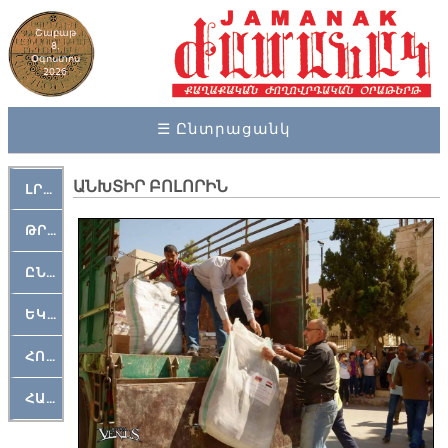
Շաբաթ
8,
Օգոստոս
2026
☰ Ընտրացանկ
ԱՆԽՏԻՐ ԲՈԼՈՐԻՆ
ԼՐԱՀՈՍ
ԹՐՔԱՀԱՅ ԿԵԱՆՔ
ԸՆԿԵՐԱՄՇԱԿՈՒԹԱՅԻՆ
ԵԿԵՂԵՑԱԿԱՆ
ՀՈԳԵՄՏԱՒՈՐ
ՀԱՐԹԱԿ