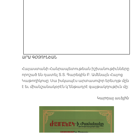
ԱՐԱ ԳՕՉՈՒՆԵԱՆ
​Հայաստանի Հանրապետութեան իշխանութիւնները
որոշած են դատել Տ.Տ. Գարեգին Բ. Ամենայն Հայոց
Կաթողիկոսը: Սա իսկապէս արտասովոր երեւոյթ մըն
է եւ միանշանակօրէն կ՚ենթադրէ գայթակղութիւն մը:
Կարդալ աւելին
Դ