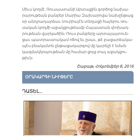
Միւս կող­մէ, Ռու­սաս­տա­նի Ար­տա­քին գոր­ծոց նա­խա­
րա­րու­թեան բան­բեր Մա­րիա Զա­խա­րո­վա նա­խըն­թաց
օր անդ­րա­դար­ձաւ Սու­րիա­յէն տե­ղա­ցի հա­յե­րու ռու­
սա­կան կող­մի ա­ջակ­ցու­թեամբ Հա­յաս­տան փո­խադ­
րու­թեան վար­կա­ծին։ Ռուս բան­բե­րը ար­տա­յայ­տուե­
ցաւ պատ­րաս­տա­կամ ո­ճով եւ ը­սաւ, թէ բա­ցար­ձա­կա­
պէս բնա­կա­նոն ըն­թա­ցա­կար­գով մը կա­րե­լի է նման
կազ­մա­կեր­պու­թեան մը հա­մար ցոյց տալ ա­ջակ­ցու­
թիւն։
Շաբաթ, Հոկտեմբեր 8, 2016
ՕՐԱԿԱՐԳԻ ՆԻՒԹԵՐԸ
ԴԱՏԵԼ…