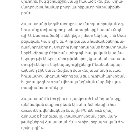
վուր­դին, իսկ գե­րակ­շիռ մա­սը հա­սած է Հա­լէպ՝ տրա­
մադ­րուե­լու հա­մար բո­լոր կա­րի­քա­ւոր ըն­տա­նիք­նե­
րուն։
Հա­յաս­տա­նի կող­մէ ա­ռա­քուած մար­դա­սի­րա­կան օգ­
նու­թիւ­նը փո­խադ­րող բեռ­նա­տար­նե­րը հա­սան Հա­լէ­
պի Ս. Աս­տուա­ծա­ծին ե­կե­ղեց­ւոյ մօտ։ Ներ­կայ էին Ա­ռա­
քե­լա­կան, Կա­թո­լիկ եւ Բո­ղո­քա­կան հա­մայնք­նե­րու ա­
ռաջ­նորդ­նե­րը ու Սու­րիոյ խորհր­դա­րա­նի ե­րես­փո­խան­
նե­րէն Ժի­րայր Րէի­սեան, տեղ­ւոյն հայ­կա­կան կազ­մա­
կեր­պու­թիւն­նե­րու, միու­թիւն­նե­րու, կրթա­կան հաս­տա­
տու­թիւն­նե­րու ներ­կա­յա­ցու­ցիչ­նե­րը։ Բնա­կա­նա­բար,
այն­տեղ էին նաեւ Հա­լէ­պի մօտ Հա­յաս­տա­նի ա­ւագ
հիւ­պա­տոս Տիգ­րան Գէոր­գեան եւ Սու­րիա­հա­յու­թեան
եւ շտա­պօգ­նու­թեան վե­րա­կանգն­ման մարմ­նի պա­
տաս­խա­նա­տու­նե­րը։
Հա­յաս­տա­նէն Սու­րիա ու­ղար­կուած է սննդամ­թերք,
անձ­նա­կան մաք­րու­թեան նիւ­թեր, ձմեռ­նա­յին հա­
գուստ­ներ, վեր­մակ­ներ եւ այլն։ Բեռ­նե­րուն վրայ
գրուած է հե­տե­ւեա­լը. «Խա­ղա­ղու­թեան ջերմ մաղ­
թանք­նե­րով Հա­յաս­տա­նէն՝ Սու­րիոյ եղ­բայ­րա­կան ժո­
ղո­վուր­դին»։