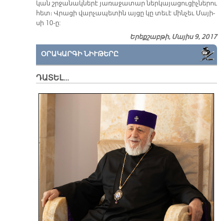
կան շրջա­նակ­նե­րէ յա­ռա­ջա­տար ներ­կա­յա­ցու­ցիչ­նե­րու
հետ։ Վրա­ցի վար­չա­պե­տին այ­ցը կը տե­ւէ մին­չեւ Մա­յի­
սի 10-ը:
Երեքշաբթի, Մայիս 9, 2017
ՕՐԱԿԱՐԳԻ ՆԻՒԹԵՐԸ
ԴԱՏԵԼ…