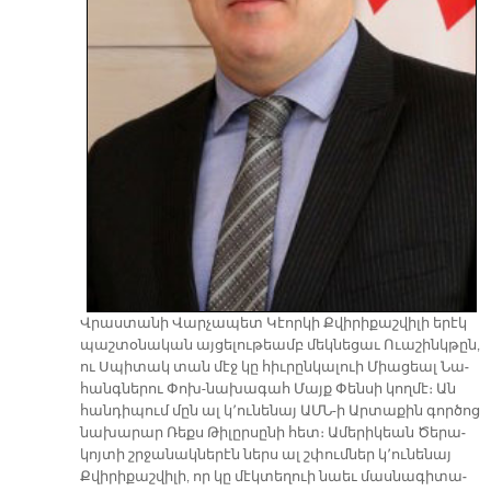
Վրաս­տա­նի Վար­չա­պետ Կէոր­կի Քվի­րի­քաշ­վի­լի ե­րէկ
պաշ­տօ­նա­կան այ­ցե­լու­թեամբ մեկ­նե­ցաւ Ո­ւա­շինկ­թըն,
ու Սպի­տակ տան մէջ կը հիւ­րըն­կա­լուի Միա­ցեալ Նա­
հանգ­նե­րու Փոխ-նա­խա­գահ Մայք Փեն­սի կող­մէ։ Ան
հան­դի­պում մըն ալ կ՚ու­նե­նայ ԱՄՆ-ի Ար­տա­քին գոր­ծոց
նա­խա­րար Ռեքս Թի­լըր­սը­նի հետ։ Ա­մե­րի­կեան Ծե­րա­
կոյ­տի շրջա­նակ­նե­րէն ներս ալ շփում­ներ կ՚ու­նե­նայ
Քվի­րի­քաշ­վի­լի, որ կը մէկ­տե­ղուի նաեւ մաս­նա­գի­տա­