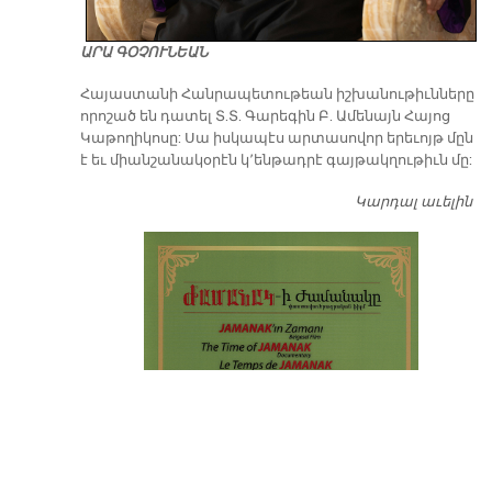
ԱՐԱ ԳՕՉՈՒՆԵԱՆ
​Հայաստանի Հանրապետութեան իշխանութիւնները
որոշած են դատել Տ.Տ. Գարեգին Բ. Ամենայն Հայոց
Կաթողիկոսը: Սա իսկապէս արտասովոր երեւոյթ մըն
է եւ միանշանակօրէն կ՚ենթադրէ գայթակղութիւն մը:
Կարդալ աւելին
Դ