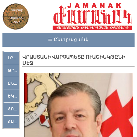
Շաբաթ
8,
Օգոստոս
2026
☰ Ընտրացանկ
ՎՐԱՍՏԱՆԻ ՎԱՐՉԱՊԵՏԸ ՈՒԱՇԻՆԿԹԸՆԻ
ԼՐԱՀՈՍ
ՄԷՋ
ԹՐՔԱՀԱՅ ԿԵԱՆՔ
ԸՆԿԵՐԱՄՇԱԿՈՒԹԱՅԻՆ
ԵԿԵՂԵՑԱԿԱՆ
ՀՈԳԵՄՏԱՒՈՐ
ՀԱՐԹԱԿ