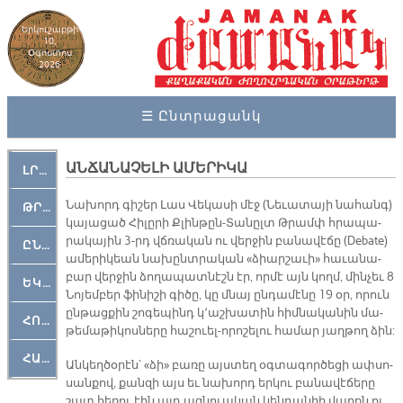
Երկուշաբթի
10,
Օգոստոս
2026
☰ Ընտրացանկ
ԱՆՃԱՆԱՉԵԼԻ ԱՄԵՐԻԿԱ
ԼՐԱՀՈՍ
Նա­խորդ գի­շեր Լաս Վե­կա­սի մէջ (Նե­ւա­տա­յի նա­հանգ)
ԹՐՔԱՀԱՅ ԿԵԱՆՔ
կա­յա­ցած Հի­լը­րի Քլին­թըն-Տա­նըլտ Թրամփ հրա­պա­
րա­կա­յին 3-րդ վճ­ռա­կան ու վեր­ջին բա­նա­վէ­ճը (Debate)
ԸՆԿԵՐԱՄՇԱԿՈՒԹԱՅԻՆ
ա­մե­րի­կեան նա­խընտ­րա­կան «ձիար­շա­ւի» հա­ւա­նա­
բար վեր­ջին ձո­ղա­պատ­նէշն էր, որ­մէ այն կողմ, մին­չեւ 8
ԵԿԵՂԵՑԱԿԱՆ
Նո­յեմ­բեր ֆի­նի­շի գի­ծը, կը մնայ ըն­դա­մէ­նը 19 օր, ո­րուն
ըն­թաց­քին շո­գե­պինդ կ՚աշ­խա­տին հիմ­նա­կա­նին մա­
ՀՈԳԵՄՏԱՒՈՐ
թե­մա­թի­կոս­նե­րը հա­շուել-ո­րո­շե­լու հա­մար յաղ­թող ձին:
ՀԱՐԹԱԿ
Ան­կեղ­ծօ­րէն՝ «ձի» բա­ռը այս­տեղ օգ­տա­գոր­ծե­ցի ափ­սո­
սան­քով, քան­զի այս եւ նա­խորդ եր­կու բա­նա­վէ­ճե­րը
շատ հե­ռու էին այդ ազ­նուա­կան կեն­դա­նիի վարքն ու