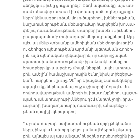
գե­ղեց­կու­թիւ­նը ցու­ցադ­րե­լէ: Ընդ­հա­կա­ռա­կը, այս ան­
գամ ան­սո­վոր ա­ռատ էին փո­խա­դարձ տգեղ ա­քա­ցի­
նե­րը՝ կեն­սագ­րու­թեան մութ ծալ­քե­րու, խե­նե­շու­թեան,
կա­շա­ռա­կե­րու­թեան, մե­ծա­գու­մար հար­կե­րէն խու­սա­
փե­լու, դա­ւա­ճա­նու­թեան, տար­բեր խա­բէու­թիւն­նե­րու
բա­ցա­յայտ­մամբ փո­խա­դարձ մե­ղադ­րանք­նե­րով: Այդ­
պէս ալ մենք չտե­սանք ա­մե­րի­կեան մեծ ժո­ղո­վուր­դին
ու գերհ­զօր պե­տու­թեան ար­ժա­նի պե­տա­կան գոր­ծի­
չին, այն պե­տա­կան ղե­կա­վա­րին, որ ամ­բող­ջա­կան
պա­տաս­խա­նա­տուու­թեամբ իր տե­սա­կէտ­նե­րը ու
ծրագ­րե­րը կը պար­զէ ոչ միայն ներ­քին, այ­լեւ ար­տա­
քին, ա­ւե­լին՝ հա­մաշ­խար­հա­յին եւ նոյ­նիսկ տիե­զե­րա­
կա՜ն հար­ցե­րու շուրջ: Չէ՞ որ Միա­ցեալ Նա­հանգ­նե­րը
այդ­պէս կը ներ­կա­յա­նայ ողջ աշ­խար­հին՝ որ­պէս ժո­
ղովր­դա­վա­րու­թեան ամ­րո­ցի եւ ի­րա­ւունք­նե­րու պաշտ­
պա­նի, ա­նար­դա­րու­թիւն­նե­րու դէմ մարտն­չո­ղի, ի­րա­
ւա­րա­րի, խա­ղա­ղա­րա­րի, դա­տա­ւո­րի, ա­հա­բեկ­չու­
թեան զսպի­չի կեր­պա­րով:
Դժբախ­տա­բար, նա­խա­գա­հու­թեան զոյգ թեկ­նա­ծու­
նե­րը, ինչ­պէս նա­խորդ եր­կու բա­նա­վէ­ճե­րուն ըն­թաց­
քին, այն­պէս ալ այս ան­գամ ինք­զինք դրսե­ւո­րե­ցին իբ­