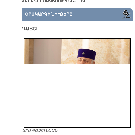
ՀԱՄԱԳՈՐԾԱԿՑՈՒԹԻՒՆՆԵՐՈՎ
ՕՐԱԿԱՐԳԻ ՆԻՒԹԵՐԸ
ԴԱՏԵԼ…
ԱՐԱ ԳՕՉՈՒՆԵԱՆ