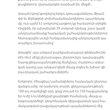
թաց­նե­րուն՝ վա­րա­կա­կիր դար­ձած են, մեզ­մէ...
Ա­ռայժմ կողմ թող­նե­լով եր­կու կռուա­զան­նե­րու Թրամ­
փի եւ Քլին­թը­նի փոխհա­մա­ձայ­նող­նե­րու պա­տե­րազ­
մը, ուր այժմ 52 տո­կո­սով յաղ­թող կը հա­մա­րուի տի­կին
Հի­լը­րին, իր ա­խո­յեա­նի 39 տո­կո­սի դի­մաց, շատ կարճ
անդ­րա­դառ­նանք հայ­կա­կան շա­հագրգ­ռու­թիւն­նե­րուն
հե­տա­գա­յին ա­ւե­լի հան­գա­մա­նա­լից անդ­րա­դարձ կա­
տա­րե­լու խոս­տու­մով:
Ա­ռա­ջին՝ այս ան­գամ բա­րե­բախ­տա­բար թեկ­նա­ծու­նե­
րէն ո­ե­ւէ մէ­կը չխոս­տա­ցաւ ընտ­րուե­լու պա­րա­գա­յին
հա­յոց ցե­ղաս­պա­նու­թիւ­նը ճանչ­նալ: Հա­յե­րուս սրբա­
զան դա­տը այս ան­գամ զերծ մնաց տգեղ եւ խիստ վի­
րա­ւո­րա­կան շա­հար­կում­նե­րէն:
Երկ­րորդ՝ Միա­ցեալ Նա­հանգ­նե­րու հայ­կա­կան ընտ­րա­
զան­գուա­ծը, որ նա­խորդ տա­րի, ցե­ղաս­պա­նու­թեան
100-րդ տա­րե­լի­ցի օ­րը, ցոյց տուած էր 150 հա­զա­րա­նոց
իր ու­ժը Լոս Ան­ճե­լը­սի քայ­լեր­թի ժա­մա­նակ, մնաց ա­
նօգ­տա­գոր­ծե­լի՝ կեդ­րո­նա­կան ղե­կա­վար­ման կամ հա­
մա­կարգ­ման բա­ցա­կա­յու­թեան պայ­ման­նե­րուն մէջ: