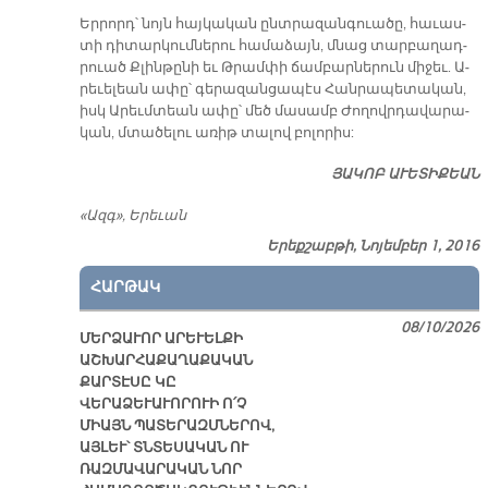
Եր­րորդ՝ նոյն հայ­կա­կան ընտ­րա­զան­գուա­ծը, հա­ւաս­
տի դի­տար­կում­նե­րու հա­մա­ձայն, մնաց տար­բա­ղադ­
րուած Քլին­թը­նի եւ Թրամ­փի ճամ­բար­նե­րուն մի­ջեւ. Ա­
րե­ւե­լեան ա­փը՝ գե­րա­զան­ցա­պէս Հան­րա­պե­տա­կան,
իսկ Ա­րեւմ­տեան ա­փը՝ մեծ մա­սամբ Ժո­ղովր­դա­վա­րա­
կան, մտա­ծե­լու ա­ռիթ տա­լով բո­լո­րիս:
ՅԱԿՈԲ ԱՒԵՏԻՔԵԱՆ
«Ազգ», Ե­րե­ւան
Երեքշաբթի, Նոյեմբեր 1, 2016
ՀԱՐԹԱԿ
08/10/2026
ՄԵՐՁԱՒՈՐ ԱՐԵՒԵԼՔԻ
ԱՇԽԱՐՀԱՔԱՂԱՔԱԿԱՆ
ՔԱՐՏԷՍԸ ԿԸ
ՎԵՐԱՁԵՒԱՒՈՐՈՒԻ Ո՛Չ
ՄԻԱՅՆ ՊԱՏԵՐԱԶՄՆԵՐՈՎ,
ԱՅԼԵՒ՝ ՏՆՏԵՍԱԿԱՆ ՈՒ
ՌԱԶՄԱՎԱՐԱԿԱՆ ՆՈՐ