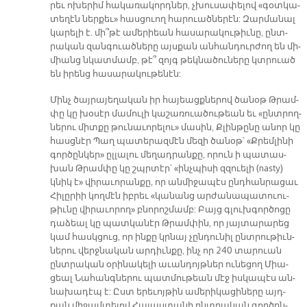
րեւ ո­խե­րիմ հա­կա­ռա­կորդ­ներ, չխու­սա­փե­լով «գօտ­կա­
տե­ղէն ներ­քեւ» հաս­ցուող հա­րուած­նե­րէն: Զար­մա­նալ
կա­րե­լի է. մի՞­թէ ա­մե­րիեան հա­սա­րա­կու­թիւ­նը, ընտ­
րա­կան զան­գուած­նե­րը այս­քան ան­հան­դուր­ժող են մի­
միանց նկատ­մամբ, թէ՞ զոյգ թեկ­նա­ծու­նե­րը կտրուած
են ի­րենց հա­սա­րա­կու­թե­նէն:
Մինչ ծայ­րա­յե­ղա­կան իր հա­յեացք­նե­րով ծա­նօթ Թրամ­
փը կը խօ­սէր մա­մու­լի կա­շա­ռուա­ծու­թեան եւ «ընտ­րող­
նե­րու միտ­քը թու­նա­ւո­րե­լու» մա­սին, Քլին­թը­նը ա­նոր կը
հասց­նէր Պաղ պա­տե­րազ­մէն մե­զի ծա­նօթ՝ «Քրեմ­լի­նի
գոր­ծըն­կեր» ըլ­լա­լու մե­ղադ­րան­քը, ո­րուն ի պա­տաս­
խան Թրամ­փը կը շպրտէր՝ «ինչ­պի­սի զզուե­լի (nasty)
կնիկ է» վի­րա­ւո­րան­քը, որ ան­մի­ջա­պէս ընդ­հան­րա­ցաւ
Հի­լը­րիի կող­մէն իբ­րեւ «կա­նանց ար­ժա­նա­պա­տուու­
թիւ­նը վի­րա­ւո­րող» բնո­րոշ­մամբ: Բայց գլուխ­գոր­ծո­ցը
դա­ձեալ կը պատ­կա­նէր Թրամ­փին, որ յայ­տա­րա­րեց
կամ հասկ­ցուց, որ ին­քը կրնայ չըն­դու­նիլ ընտ­րու­թիւն­
նե­րու վերջ­նա­կան ար­դիւն­քը, ինչ որ 240 տա­րուան
ընտ­րա­կան օ­րի­նա­կե­լի ա­ւան­դոյթ­ներ ու­նե­ցող Միա­
ցեալ Նա­հանգ­նե­րու պատ­մու­թեան մէջ իս­կա­պէս ան­
նա­խա­դէպ է: Ըստ ե­րե­ւոյ­թին ա­մե­րի­կա­ցի­նե­րը այդ­
քան մի­ջամ­տե­լով Հա­յաս­տա­նի ընտ­րա­կան գոր­ծըն­