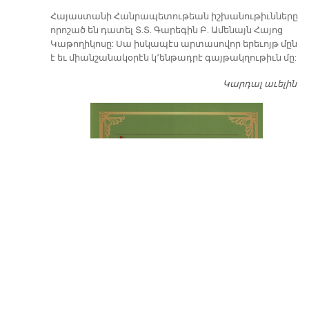
​Հայաստանի Հանրապետութեան իշխանութիւնները
որոշած են դատել Տ.Տ. Գարեգին Բ. Ամենայն Հայոց
Կաթողիկոսը: Սա իսկապէս արտասովոր երեւոյթ մըն
է եւ միանշանակօրէն կ՚ենթադրէ գայթակղութիւն մը:
Կարդալ աւելին
Դ