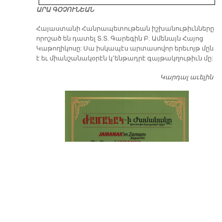
ԱՐԱ ԳՕՉՈՒՆԵԱՆ
​Հայաստանի Հանրապետութեան իշխանութիւնները
որոշած են դատել Տ.Տ. Գարեգին Բ. Ամենայն Հայոց
Կաթողիկոսը: Սա իսկապէս արտասովոր երեւոյթ մըն
է եւ միանշանակօրէն կ՚ենթադրէ գայթակղութիւն մը:
Կարդալ աւելին
Դ