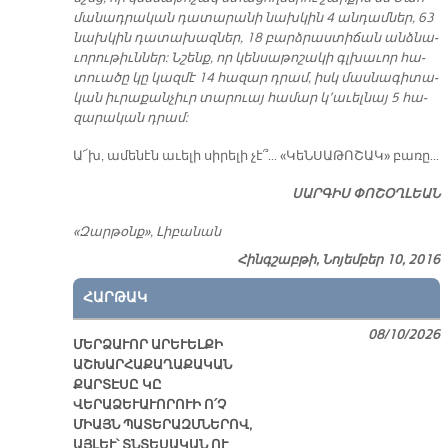
մա­նադ­րա­կան դա­տա­րա­նի նախ­կին 4 ա­նդամ­ներ, 63
նախ­կին դատ­ա­խազ­ներ, 18 բարձ­րաստի­ճան անձ­նա­
ւո­րու­թի­ւննե­ր: Ն­­շենք, ո­ր կեն­սա­թո­շա­կի գլխա­ւոր հա­
տուա­ծը կը կազ­մէ 14 հ­­ա­զար դրամ, իսկ մաս­նա­գի­տա­
կան իւ­րա­քան­չիւր տա­րուայ հա­մար կ՚ա­ւել­նայ 5 հա­
զա­րա­կան դրամ:
Ա՜խ, ա­մե­նէն ա­ւե­լի սի­րե­լի չէ­՞.­.. «ԿեՆ­ՍԱ­ԹՈ­ՇԱԿ» բ­­ա­ռը...
ՍԱՐ­ԳԻՍ ՓՈ­ՇՕՂ­ԼԵԱՆ
«Զար­թօնք», Լի­բա­նան
Հինգշաբթի, Նոյեմբեր 10, 2016
ՀԱՐԹԱԿ
08/10/2026
ՄԵՐՁԱՒՈՐ ԱՐԵՒԵԼՔԻ
ԱՇԽԱՐՀԱՔԱՂԱՔԱԿԱՆ
ՔԱՐՏԷՍԸ ԿԸ
ՎԵՐԱՁԵՒԱՒՈՐՈՒԻ Ո՛Չ
ՄԻԱՅՆ ՊԱՏԵՐԱԶՄՆԵՐՈՎ,
ԱՅԼԵՒ՝ ՏՆՏԵՍԱԿԱՆ ՈՒ