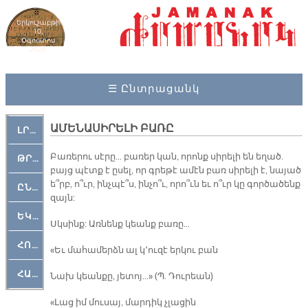
Երկուշաբթի
10,
Օգոստոս
2026
☰ Ընտրացանկ
ԱՄԵՆԱՍԻՐԵԼԻ ԲԱՌԸ
ԼՐԱՀՈՍ
Բա­ռե­րու սէ­րը... բա­ռեր կան, ո­րոնք սի­րե­լի են ե­ղած.
ԹՐՔԱՀԱՅ ԿԵԱՆՔ
բայց պէտք է ը­սել, որ գրե­թէ ա­մէն բառ սի­րե­լի է, նա­յած
ե՞րբ, ո՞ւր, ինչ­պէ՞ս, ին­չո՞ւ, ո­րո՞ւն եւ ո՞ւր կը գոր­ծա­ծենք
ԸՆԿԵՐԱՄՇԱԿՈՒԹԱՅԻՆ
զայն:
ԵԿԵՂԵՑԱԿԱՆ
Սկսինք: Առ­նենք կեանք բա­ռը...
ՀՈԳԵՄՏԱՒՈՐ
«Եւ մա­հա­մերձն ալ կ՚ու­զէ եր­կու բան
ՀԱՐԹԱԿ
Նախ կեան­քը, յե­տոյ...» (Պ. Դուր­եան)
«Լաց իմ մու­սայ, մար­դիկ չլաց­ին