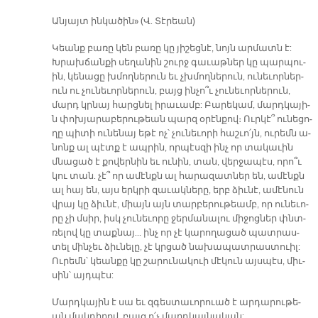
Ան­յայտ ին­կա­ծին» (Վ. Տէր­եան)
Կեանք բա­ռը կեն բա­ռը կը յիշ­եցն­է, նոյն ար­մատն է:
Խրախ­ճան­քի սե­ղա­նին շուրջ գա­ւաթ­ներ կը պարպ­ու­
ին, կե­նա­ցը խմողն­եր­ուն եւ չխմողն­եր­ուն, ուն­ե­ւ­որ­ներ­
ուն ու չուն­եւ­որն­եր­ուն, բայց ինչ­ո՞ւ չուն­եւ­որն­եր­ուն,
մարդ կրնայ հարցն­ել ի­րա­ւամբ: Բա­րե­կամ, մարդ­կա­յի­
ն փոխյա­րա­բե­րու­թե­ան պարզ օ­րէ­ն­քով։ Ուր­կէ­՞ ու­նե­ցո­
ղը պի­տի ու­նե­նայ ե­թէ ոչ՝ չու­նե­ւո­րի հաշ­ւո­՛յն, ու­րե­մն ա­
նոնք ալ պէ­տք է ապ­րին, որ­պէ­սզի ինչ որ տա­կա­ւին
մնա­ցած է քո­վե­րնի­ն եւ ու­նի­ն, տան, վեր­ջա­պէս, ո­րո­՞ւ
կու տան. չէ՞ որ ա­մէնքն ալ հա­րա­զատ­ներ են, ա­մէնքն
ալ հայ ե­ն, այս ե­րկրի զա­ւակ­նե­րը­, երբ ձիւ­նէ­, ա­մէ­նուն
վրայ կը ձիւ­նէ­, միայն այն տար­բե­րու­թե­ամբ, որ ու­նե­ւո­
րը չի մսիր, իսկ չու­նե­ւո­րը ջեր­մա­նա­լու մի­ջո­ցնե­ր փնտ­
ռե­լո­վ կը տաք­նայ... ինչ որ չէ կա­րո­ղա­ցած պատ­րաս­
տել մին­չե­ւ ձիւ­նե­լը­, չէ կրցած նա­խա­պատ­րաս­տուի­լ:
Ու­րե­մն՝ կեան­քը կը շա­րու­նա­կուի մէ­կուն այս­պէս, միւ­
սի­ն՝ այդ­պէ­ս:
Մարդ­կա­յի­ն է սա եւ զգե­ստա­ւո­րուած է ար­դա­րու­թե­
ան մակ­դի­րո­վ, բայց ո՛չ մարդ­կայ­նա­կան: