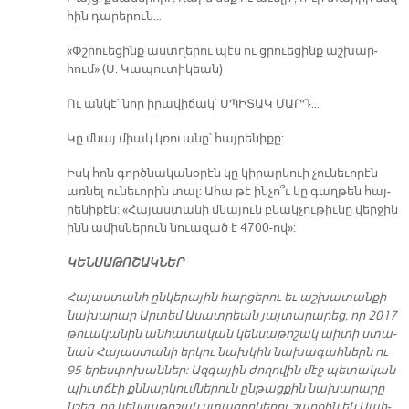
հին դա­րե­րուն...
«Փշրուե­ցինք աստ­ղե­րու պէ­ս ու ցր­­ուե­ցինք աշ­խար­
հում» (­Ս. Կա­պու­տիկ­եա­ն)
Ու ան­կէ՝ նոր ի­րա­վի­ճակ՝ ՍՊԻՏԱԿ ՄԱՐԴ...
Կը մնայ միակ կռուա­նը՝ հայ­րե­նի­քը:­
Իս­կ հոն գոր­ծնա­կա­նօ­րէն կը կի­րար­կուի չուն­եւ­ո­րէն
առն­ել ուն­ե­ւո­րին տ­­ալ: Ա­հա թէ ին­չո՞ւ կը գաղ­թեն հայ­
րե­նի­քէն: «Հա­յաս­տա­նի մնայ­ուն բն­­ակ­չու­թիւ­նը վ­­եր­ջին
ինն ա­միս­նե­րուն նուա­զած է 4700­-ով»:
ԿԵՆ­ՍԱ­ԹՈ­ՇԱԿ­ՆԵՐ
Հա­յաս­տա­նի ըն­կե­րա­յի­ն հար­ցե­րու եւ աշ­խա­տան­քի
նա­խա­րար Ար­տեմ Ա­սատ­րեան յա­յտա­րա­րեց, որ 2017
թուա­կա­նին ան­հա­տա­կան կեն­սա­թո­շակ պի­տի ստ­­ա­
նան Հա­յաս­տա­նի եր­կու նա­խկին նա­խա­գահ­ներն ու
95 ե­րես­փո­խա­նն­­եր: Ազ­գա­յին ժո­ղո­վին մ­­էջ պետ­ա­կան
պիւտ­ճէի քննար­կում­ներ­ուն ըն­թաց­քին նա­խա­րա­րը
նշեց, որ կեն­սա­թո­շակ ստա­ցող­նե­րու շ­­ար­քին են Սահ­