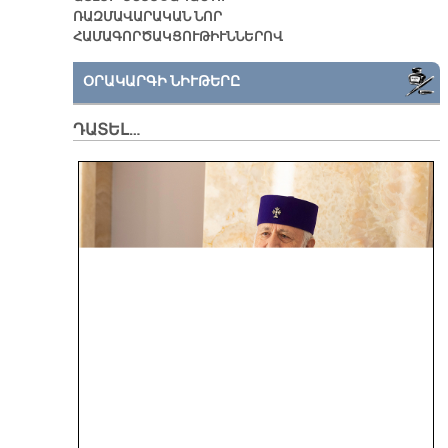
ՌԱԶՄԱՎԱՐԱԿԱՆ ՆՈՐ
ՀԱՄԱԳՈՐԾԱԿՑՈՒԹԻՒՆՆԵՐՈՎ
ՕՐԱԿԱՐԳԻ ՆԻՒԹԵՐԸ
ԴԱՏԵԼ…