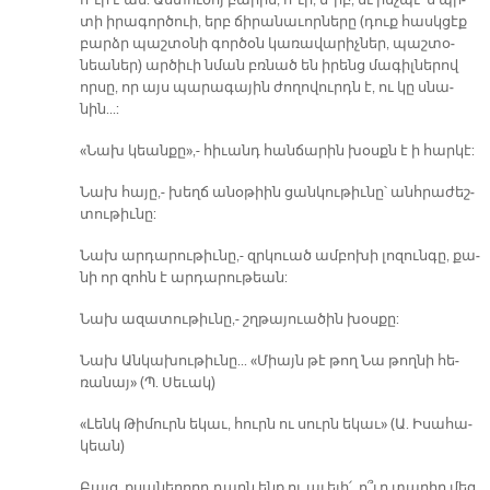
ո՞ւր է ան: Աս­տու­ծոյ բ­­ա­րին, ո՞ւր, ե՞րբ, եւ ինչ­պէ՞ս պի­
տի իր­ա­գոր­ծուի, երբ ճի­րա­նա­ւոր­նե­րը (­դուք հասկ­ցէք
բ­­արձր պաշ­տօ­նի գո­րծ­­օն կա­ռա­վա­րիչ­նե­ր, պաշ­տօ­
նեա­ներ) ար­ծի­ւի նմ­­ան բռնած են ի­րենց մա­գիլ­նե­րո­վ
որ­սը, ո­ր այս պա­րա­գա­յին ժո­ղո­վու­րդն է, ու կը սնա­
նին..­.:
«Նախ կեան­քը»,- հի­ւանդ հան­ճա­րին խօսքն է ի հար­կէ:
Ն­­ախ հա­յը,- խեղճ ա­նօ­թիին ցան­կու­թիւ­նը՝ ա­նհրա­ժեշ­
տութ­իւ­նը:
Ն­­ախ ար­դա­րու­թիւ­նը­,- զրկուած ամ­բո­խի լո­զունգ­ը, քա­
նի որ զոհն է ար­դա­րու­թեան:
Նախ ա­զա­տու­թիւ­նը­,- շղթա­յուած­ին խ­­օս­քը­:
­Նախ Ան­կա­խու­թի­ւն­­ը... «Միայն թէ թո­ղ Նա թող­նի հե­
ռա­նայ» (Պ. Սե­ւակ)
«Լենկ Թի­մուրն ե­կաւ, հուրն ու սուրն ե­կաւ» (Ա. Ի­սա­հա­
կեան)
Բայց, քսա­նե­րորդ դարն ենք ու ա­ւե­լի՛, ո­՞ւր տա­րիր մեզ