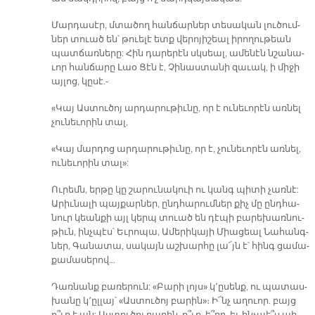
Մար­դա­սէր, մտա­ծո­ղ հան­ճար­ներ տե­սա­կան լու­ծում­
նե­ր տուած ե­ն՝ թուե­լէ ետք վե­րո­յի­շե­ալ ի­րո­ղու­թե­ան
պատ­ճառ­նե­րը­: Հին դա­րե­րէ­ն սկ­սեալ, ա­մե­նէ­ն նշա­նա­
ւո­ր հան­ճա­րը Լաօ Ցէն է, Չի­նաս­տա­նի զա­ւակ, ի մի­ջի
այ­լոց, կը­սէ­.-
«Կայ Աս­տու­ծո­յ ար­դա­րու­թի­ւնը­, որ է ու­նե­ւո­րէ­ն առ­նել
չու­նե­ւո­րի­ն տալ,
«Կայ մար­դոց ար­դա­րու­թի­ւնը­, որ է, չու­նե­ւո­րէ­ն առ­նել,
ու­նե­ւո­րի­ն տալ»:
Ու­րե­մն, եր­թը կը շա­րու­նա­կուի ու կանգ պի­տի չառ­նէ­:
Ա­րիւ­նա­լի պայ­քար­ներ, ընդ­հա­րում­նե­ր քիչ մը ընդ­հա­
նուր կեան­քի այլ կե­րպ տուած ե­ն դէ­պի բարե­խառ­նու­
թի­ւն, ինչ­պէ­ս՝ Եւ­րո­պա, Ա­մե­րի­կա­յի Միա­ցեալ Նա­հանգ­
ներ, Գա­նա­տա, սա­կայն աշ­խար­հը լա՜յն է՝ հինգ ցա­մա­
քա­մա­սե­րով­...
Դառ­նանք բա­ռե­րու­ն: «Բա­րի լոյս» կ՚ը­սե­նք, ու պա­տաս­
խա­նը կ­­՚ըլ­լայ՝ «Աս­տուծոյ բա­րին»։ Ի՜նչ ա­ղուոր. բայց