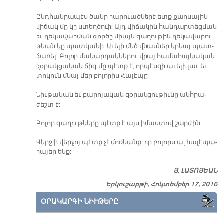
Ընդ­հան­րա­պէս ծանր հա­րուած­նե­րէ ետք քաո­սա­յին
վի­ճակ մը կը ստեղ­ծուի: Այդ վի­ճա­կին հան­դար­տեց­ման
եւ ղե­կա­վար­ման գոր­ծը միայն գա­ղու­թին ղե­կա­վա­րու­
թեան կը պատ­կա­նի: Ա­ւե­լի մեծ վնաս­ներ կրնայ պատ­
ճա­ռել: Բո­լոր մա­կար­դակ­նե­րու վրայ հա­մա­հայ­կա­կան
զօ­րակ­ցա­կան ճիգ մը պէտք է, որ­պէս­զի ա­ւե­լի լաւ եւ
տո­կուն մնայ մեր բո­լո­րիս Հա­լէ­պը:
Նիւ­թա­կան եւ բա­րո­յա­կան զօ­րակ­ցու­թիւ­նը անհ­րա­
ժեշտ է:
Բո­լոր գա­ղութ­նե­րը պէտք է այս ի­մաս­տով շար­ժին:
Վերջ ի վեր­ջոյ պէտք չէ մոռ­նանք, որ բո­լորս ալ հա­լէ­պա­
հա­յեր ե­նք:
Յ. ԼԱՏՈՅԵԱՆ
Երկուշաբթի, Հոկտեմբեր 17, 2016
ՕՐԱԿԱՐԳԻ ՆԻՒԹԵՐԸ