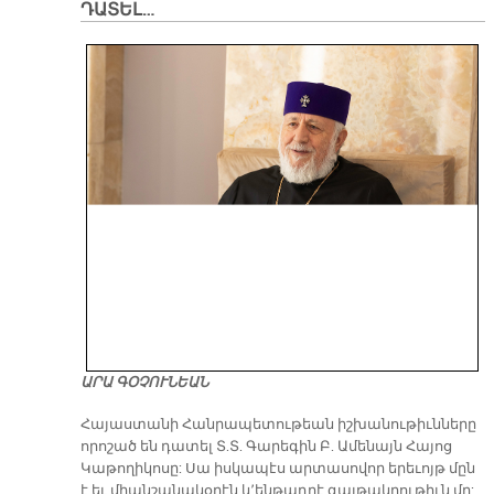
ԴԱՏԵԼ…
ԱՐԱ ԳՕՉՈՒՆԵԱՆ
​Հայաստանի Հանրապետութեան իշխանութիւնները
որոշած են դատել Տ.Տ. Գարեգին Բ. Ամենայն Հայոց
Կաթողիկոսը: Սա իսկապէս արտասովոր երեւոյթ մըն
է եւ միանշանակօրէն կ՚ենթադրէ գայթակղութիւն մը: