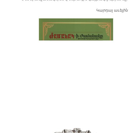
Կարդալ աւելին
Դ