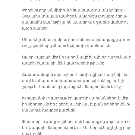
Ժո­ղո­վուր­դը անմ­խի­թար եւ ան­պաշտ­պան կը զգայ:
Յու­սա­հա­տա­կան պա­հեր կ՚ան­ցը­նեն տղա­քը: Հե­ռա­
ձայ­նա­յին կամ բջի­ջա­յին կա­պե­րով կը լսենք վա­խի ու
լա­ցի ձայ­ներ:
Ա­հա­բեկ­չա­կան խմբա­ւո­րում­նե­րու մեր­ձա­կայ­քը գտնո­
ւող շրջան­նե­րը մնա­յուն թի­րախ դար­ձած են:
Այ­սօր Հա­լէ­պի մէջ կը շա­րու­նա­կէ եւ պի­տի շա­րու­նա­կէ
ապ­րիլ հա­մայ­քի մէկ նկա­տա­ռե­լի թիւ մը:
Ճգնա­ժա­մա­յին այս օ­րե­րուն սփիւռ­քի թէ հայ­րե­նի մա­
մու­լէն ան­պա­տաս­խա­նա­տու գրու­թիւն­նե­րը ա­ւե­լի
շփոթ եւ կաս­կած կ՚արթնց­նեն մնա­ցող­նե­րուն մէջ:
Իւ­րա­քան­չիւր գա­ղութ իր կա­րե­լի սահ­ման­նե­րուն մէջ
իր ներդ­րու­մը ե­թէ բե­րէ, ա­ւե­լի լաւ է, քան թէ հե­ռո­ւէն ի­
մաս­տուն խօս­քեր բաժ­նեն:
Փաս­տօ­րէն գաղ­թող­նե­րու մեծ հո­սանք մը գո­յու­թիւն ու­
նի: Սա­կայն մնա­ցող­նե­րուն ուժ եւ կո­րով ներշն­չե­լը բո­լո­
րիս գործն է: