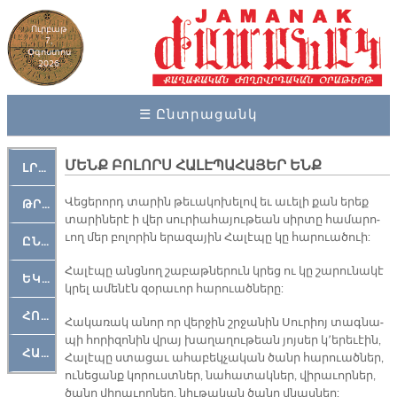
Ուրբաթ
7,
Օգոստոս
2026
☰ Ընտրացանկ
ՄԵՆՔ ԲՈԼՈՐՍ ՀԱԼԷՊԱՀԱՅԵՐ ԵՆՔ
ԼՐԱՀՈՍ
Վե­ցե­րորդ տա­րին թե­ւա­կո­խե­լով եւ ա­ւե­լի քան ե­րեք
ԹՐՔԱՀԱՅ ԿԵԱՆՔ
տա­րի­նե­րէ ի վեր սու­րիա­հա­յու­թեան սիր­տը հա­մա­րո­
ւող մեր բո­լո­րին ե­րա­զա­յին Հա­լէ­պը կը հա­րո­ւա­ծո­ւի:
ԸՆԿԵՐԱՄՇԱԿՈՒԹԱՅԻՆ
Հա­լէ­պը անց­նող շա­բաթ­նե­րուն կրեց ու կը շա­րու­նա­կէ
ԵԿԵՂԵՑԱԿԱՆ
կրել ա­մե­նէն զօ­րա­ւոր հա­րո­ւած­նե­րը:
ՀՈԳԵՄՏԱՒՈՐ
Հա­կա­ռակ ա­նոր որ վեր­ջին շրջա­նին Սու­րիոյ տագ­նա­
պի հո­րի­զո­նին վրայ խա­ղա­ղու­թեան յոյ­սեր կ՚ե­րե­ւէին,
ՀԱՐԹԱԿ
Հա­լէ­պը ստա­ցաւ ա­հա­բեկ­չա­կան ծանր հա­րո­ւած­ներ,
ու­նե­ցանք կո­րուստ­ներ, նա­հա­տակ­ներ, վի­րա­ւոր­ներ,
ծանր վի­րա­ւոր­ներ, նիւ­թա­կան ծանր վնաս­ներ: