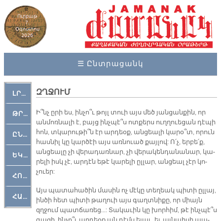
Ուրբաթ
7,
Օգոստոս
2026
☰ Ընտրացանկ
ԶՂՋՈՒՄ
ԼՐԱՀՈՍ
Ի՞նչ ը­րի ես, ին­չո՞ւ թոյլ տուի այս մեծ յան­ցան­քին, որ
ԹՐՔԱՀԱՅ ԿԵԱՆՔ
ան­մոռ­նա­լի է, բայց ինչ­պէ՞ս ոտ­քերս ուղ­ղուե­ցան դէ­պի
հոն, տկա­րու­թի՞ն էր ար­դեօք, ան­ցեա­լի կա­րօ՞տ, ո­րուն
ԸՆԿԵՐԱՄՇԱԿՈՒԹԱՅԻՆ
հաս­նիլ կը կար­ծէի այս առ­նուած քայ­լով: Ո՛չ, եր­բե՛ք,
ան­ցեա­լը չի վե­րա­դառ­նար, չի վե­րա­կեն­դա­նա­նար, կա­
ԵԿԵՂԵՑԱԿԱՆ
րե­լի իսկ չէ, ար­դէն ե­թէ կա­րե­լի ըլ­լար, ան­ցեալ չէր կո­
չուեր:
ՀՈԳԵՄՏԱՒՈՐ
Այս պա­տա­հա­ծին մա­սին ոչ մէ­կը տե­ղեակ պի­տի ըլ­լայ,
ՀԱՐԹԱԿ
ին­ծի հետ պի­տի թա­ղուի այս գաղտ­նի­քը, որ միայն
զղջում պատ­ճա­ռեց...: Տա­կա­ւին կը խոր­հիմ, թէ ինչ­պէ՞ս
գա­ցի, ին­չո՞ւ ար­դեօք ան դէմս ե­լաւ, եւ այն­պի­սի պա­