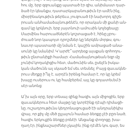
հու մը, երբ զզուան­քը պա­տած էր զիս, ա­նի­մաստ դար­
ձած էր կեանքս, դա­տար­կա­բա­նու­թիւն էր ա­մէն ինչ,
միօ­րի­նա­կու­թիւն թե­րեւս, յու­զուած էի նա­խորդ գի­շե­
րուան ան­հա­մա­ձայ­նու­թե­նէն, որ օ­րա­կան մի քա­նի ան­
գամ կը կրկնուի, երբ յայտ­նուի ա­մու­սին կո­չե­ցեա­լը:
Մար­մինս հա­րուած­նե­րէն կոշ­տա­ցած է, հի­նը չբու­
ժուած նոր կա­պոյտ դրոշմ­ներ կը ներ­կեն մորթս, գու­
նա­ւոր պաս­տա­ռի մը նման է, կա­շին ամ­րա­ցած ա­նա­
սու­նի կը նմա­նիմ: Կ­­՚ար­ժէ՞ ար­դեօք այս­քան զո­հո­ղու­
թիւն ըն­տա­նի­քի հա­մար: Հա­մա­ձայ­նու­թեան եզր մը
չու­նիմ կո­ղա­կի­ցիս հետ, մա­ծու­նին սեւ ը­սե­լէն իս­կա­
կան մա­ծունն ալ սկսած եմ սեւ տես­նել: Բայց զա­ւակ­նե­
րուս մեղ­քը ի՞նչ է, ար­դէն ի­րենց հա­մար է, որ կը կրեմ
խա­չը ու­սե­րուս ու կը համ­բե­րեմ, այլ կը գո­յա­տե­ւեմ ի
սէր ա­նոնց:
Ա՜խ այն օ­րը, երբ տե­սայ զինք հա­զիւ այն մի­ջո­ցին, երբ
զա­ւակ­նե­րուս հետ մայ­թը կը կտրէինք դէ­պի դի­մա­ցի­
նը, ու­շադ­րու­թիւնս կեդ­րո­նա­ցու­ցած էի անդ­րա­նի­կիս
վրայ, որ քիչ մը մեծ ըլ­լա­լուն հա­մար ձեռ­քը չէի բըռ-նած,
հա­զիւ եր­կու­քին ձեռ­քը բռնէի: Ան­ցանք փո­ղո­ցը, խա­
ղաղ էր, ինք­նա­շարժ­ներ չկա­յին, ինք դէ­մէն կու գար, ես