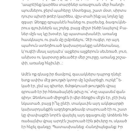
՚ապ­րէինք կար­ծես տա­րի­ներ ա­ռա­ջուան մեր հան­դի­
պում­նե­րու ջերմ պա­հե­րը: Մօ­տե­ցայ, շատ մօտ, սիրտս
դուրս պի­տի թռէր կար­ծես, վըս-տահ ինք ալ նոյ­նը կը
զգար: Ձեռ­քը գրպա­նէն հա­նեց ու բա­րե­ւեց, ձա­գուկ­նե­
րուս գլուխ­ներն ալ շո­յեց, բայց միշտ ին­ծի նա­յե­լով: Բա­
ներ մըն ալ կը խօ­սէր, կը պա­տաս­խա­նէի, ա­ռանց
հասկ­նա­լու ու բան մը ըմբռ­նե­լու: Չէի ու­զեր, որ այդ
պա­հուն ստեղ­ծուած կա­խար­դան­քը ան­հե­տա­նայ,
կ՚ու­զէի մնալ այդ­պէս՝ աչ­քերս աչ­քե­րուն սե­ւե­ռած, լուռ,
ան­խօս ու կա­րօ­տը թե­ւա­ծէր մեր շուր­ջը, ա­ռանց շօ­շա­
փի, ա­ռանց հնչիւ­նի...:
Ա­մէն ոք գնաց իր ճամ­բով, զա­ւակ­ներս դպրոց դնե­լէ
ետք ա­փիս մէջ թուղ­թի կտոր մը նշմա­րե­ցի, ուր­կէ՞ ե­
կած էր, չեմ ալ գի­տեր, ճմռթկուած թուղ­թին վրայ
գրուած էր իր հե­ռա­ձայ­նին թի­ւը ու՝ «Կը սպա­սեմ զան­
գի­դ»: Ձեռ­նուած մի­ջո­ցէն ի վեր ձեռ­քիս մէջն էր, չէի իսկ
նկա­տած, բայց ի՞նչ ը­նէի, տա­կա­ւին այդ ակն­թար­թի
կա­խար­դան­քին ազ­դե­ցու­թեամբ տա­րուած էի ու շատ
կը փա­փա­քէի նո­րէն վա­յե­լել այդ զգա­ցու­մը: Առ­ձեռն հե­
ռա­ձայ­նիս վրայ ար­դէն շա­րուած էին թի­ւե­րը ու սկսած
էր հնչել զան­գը: Պա­տաս­խա­նեց: Հան­դի­պե­ցանք: Իր