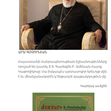
ԱՐԱ ԳՕՉՈՒՆԵԱՆ
​Հայաստանի Հանրապետութեան իշխանութիւնները
որոշած են դատել Տ.Տ. Գարեգին Բ. Ամենայն Հայոց
Կաթողիկոսը: Սա իսկապէս արտասովոր երեւոյթ մըն
է եւ միանշանակօրէն կ՚ենթադրէ գայթակղութիւն մը:
Կարդալ աւելին
Դ