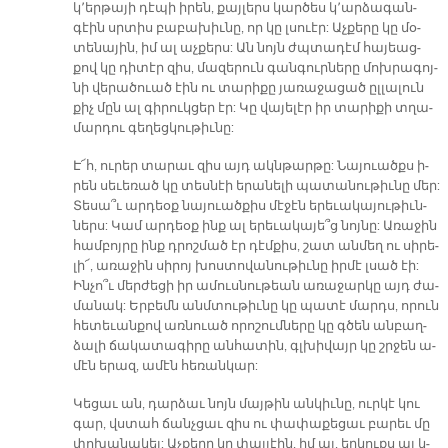
կ­­՚եր­թա­յի դէ­պի ի­րեն, քայ­լերս կար­ծես կ՚ար­ձա­գան­
գէին սրտիս բա­բա­խիւ­նը, որ կը լսուէր: Աչ­քե­րը կը մօ­
տե­նա­յին, իմ ալ աչ­քերս: Ան նոյն ժպտա­դէմ հա­յեաց­
քով կը դի­տէր զիս, մա­զե­րուն գան­գուր­նե­րը մոխ­րա­գոյ­
նի վե­րա­ծուած էին ու տա­րի­քը յա­ռա­ջա­ցած ըլ­լա­լուն
քիչ մըն ալ գի­րուկ­ցեր էր: Կը վա­յե­լէր իր տա­րի­քի տղա­
մար­դու գե­ղեց­կու­թիւ­նը:
Է՜հ, ու­րեր տա­րաւ զիս այդ ակն­թար­թը: Նա­յուածքս ի­
րեն սե­ւե­ռած կը տես­նէի ե­րա­նե­լի պա­տա­նու­թիւ­նը մեր:
Տե­սա՞ւ ար­դեօք նա­յուած­քիս մէ­ջէն ե­րե­ւա­կա­յու­թիւն­
ներս: Կամ ար­դեօք ինք ալ ե­րե­ւա­կա­յե՞ց նոյ­նը: Ա­ռա­ջին
համ­բոյ­րը ինք դրոշ­մած էր դէմ­քիս, շատ ան­մեղ ու սի­րե­
լի՜, ա­ռա­ջին սի­րոյ խոս­տո­վա­նու­թիւ­նը իր­մէ լսած էի:
Ին­չո՞ւ մեր­ժե­ցի իր ա­մուս­նու­թեան ա­ռա­ջար­կը այդ ժա­
մա­նակ: Եր­բեմն անմ­տու­թիւ­նը կը պա­տէ մարդս, ո­րուն
հե­տե­ւան­քով առ­նուած ո­րո­շում­նե­րը կը գծեն ան­բաղ­
ձա­լի ճա­կա­տա­գի­րը ան­հա­տին, գլխի­վայր կը շրջեն ա­
մէն ե­րազ, ա­մէն հե­ռան­կար:
Կե­ցաւ ան, դար­ձաւ նոյն մայ­թին ան­կիւ­նը, ուր­կէ կու
գար, վստահ ճանչ­ցաւ զիս ու փա­փա­քե­ցաւ բա­րեւ մը
փո­խա­նա­կել: Աչ­քե­րը կը փայ­լէին, իմ ալ, եր­կուքս ալ կ­­