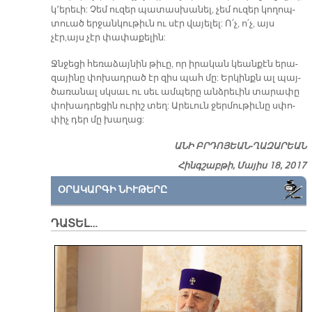
կ՚ե­րե­ւի: Չեմ ու­զեր պա­տաս­խա­նել, չեմ ու­զեր կո­ղոպ­
տուած եր­ջան­կու­թիւն ու սէր վա­յե­լել: Ո՛չ, ո՛չ, այս
չէր,այս չէր փա­փա­քե­լին:
Ջնջե­ցի հե­ռա­ձայ­նին թի­ւը, որ ի­րա­կան կեան­քէն ե­րա­
զա­յի­նը փո­խադ­րած էր զիս պահ մը: Եր­կինքն ալ պայ­
ծա­ռա­նալ սկսաւ ու սեւ ամ­պե­րը անձ­րե­ւին տա­րա­փը
փո­խադ­րե­ցին ու­րիշ տեղ: Ա­րե­ւուն ջեր­մու­թիւ­նը սփո­
փիչ դեր մը խա­ղաց:
Ա­ՆԻ ԲՐԴՈ­ՅԵԱՆ-ՂԱԶ­ԱՐԵԱՆ
Հինգշաբթի, Մայիս 18, 2017
ՕՐԱԿԱՐԳԻ ՆԻՒԹԵՐԸ
ԴԱՏԵԼ…