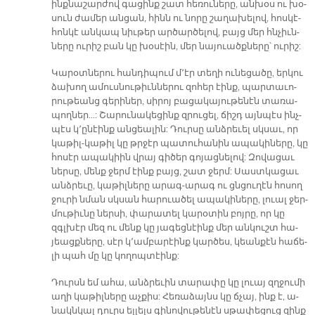
ինք­նա­շար­ժով գա­ցինք շատ հե­ռու­նե­րը, ան­խօս ու խօ­
սուն ժա­մեր ան­ցան, հինն ու նո­րը շա­ղա­խե­լով, հոս­կէ-
հոն­կէ ան­կապ նիւ­թեր ար­ծար­ծե­լով, բայց մեր հնչիւն­
նե­րը ու­րիշ բան կը խօ­սէին, մեր նա­յուածք­նե­րը՝ ու­րիշ:
Կա­րօտ­նե­րու հան­դի­պում մ՚էր տե­ղի ու­նե­ցա­ծը, եր­կու
ձա­խող ա­մուս­նու­թիւն­նե­րու զո­հեր էինք, պար­տա­ւո­
րու­թեանց գե­րի­ներ, սի­րոյ բա­ցա­կա­յու­թե­նէն տա­ռա­
պող­ներ...: Շա­րու­նա­կե­ցինք զրու­ցել, ճիշդ այն­պէս ինչ­
պէս կ՚ը­նէինք ան­ցեա­լին: Դուր­սը անձ­րե­ւել սկսաւ, որ
կա­թիլ-կա­թիլ կը թրջէր պա­տու­հա­նին ա­պա­կի­նե­րը, կը
հո­սէր ա­պա­կիին վրայ գի­ծեր գո­յաց­նե­լով: Զո­վա­ցաւ
ներ­սը, մենք ջերմ էինք բայց, շատ ջերմ: Սաստ­կա­ցաւ
անձ­րե­ւը, կա­թիլ­նե­րը ա­րագ-ա­րագ ու ցնցու­ղէն հո­սող
ջու­րի նման սկսան հա­րուա­ծել ա­պա­կի­նե­րը, լուալ ջեր­
մու­թիւ­նը ներ­սի, փա­րա­տել կա­րօ­տին բոյ­րը, որ կը
զգլխէր մեզ ու մենք կը յա­գեց­նէինք մեր ան­կուշտ հա­
յեացք­նե­րը, սէր կ՚ամ­բա­րէինք կար­ծես, կեան­քէն հա­ճե­
լի պահ մը կը կո­ղոպ­տէինք:
Դուրսն եմ ա­հա, անձ­րե­ւին տա­րա­փը կը լուայ զղջու­մի
ա­ղի կա­թիլ­նե­րը աչ­քիս: Հե­ռա­ձայնս կը ճչայ, ինք է, ա­
նակն­կալ դուրս ել­լելս գի­նո­վու­թե­նէն սթա­փե­ցուց զինք