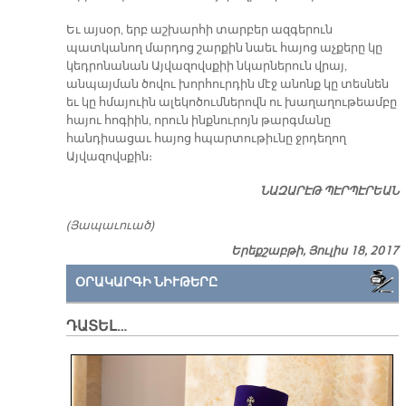
Եւ այսօր, երբ աշխարհի տարբեր ազգերուն
պատկանող մարդոց շարքին նաեւ հայոց աչքերը կը
կեդրոնանան Այվազովսքիի նկարներուն վրայ,
անպայման ծովու խորհուրդին մէջ անոնք կը տեսնեն
եւ կը հմայուին ալեկոծումներովն ու խաղաղութեամբը
հայու հոգիին, որուն ինքնուրոյն թարգմանը
հանդիսացաւ հայոց հպարտութիւնը ջրդեղող
Այվազովսքին։
ՆԱԶԱՐԷԹ ՊԷՐՊԷՐԵԱՆ
(Յապաւուած)
Երեքշաբթի, Յուլիս 18, 2017
ՕՐԱԿԱՐԳԻ ՆԻՒԹԵՐԸ
ԴԱՏԵԼ…