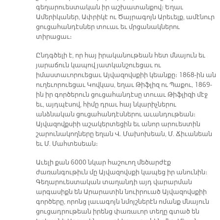
գեղարուեստական իր աշխատանքով։ Եղաւ
Ամերիկաներ, Ափրիկէ ու Ծայրագոյն Արեւելք, ամէնուր
ցուցահանդէսներ տուաւ եւ մրցանակներու
տիրացաւ։
Ընդգծելի է, որ հայ իրականութեան հետ մնայուն եւ
յարաճուն կապով յատկանշուեցաւ ու
իմաստաւորուեցաւ Այվազովսքիի կեանքը։ 1868-ին ան
ուղեւորուեցաւ Կովկաս, եղաւ Թիֆլիզ ու Պաքու, 1869-
ին իր գործերուն ցուցահանդէսը տուաւ Թիֆլիզի մէջ
եւ, այդպէսով, հիմը դրաւ հայ նկարիչներու
անձնական ցուցահանդէսներու աւանդութեան։
Այվազովքսիի աշակերտեցին եւ անոր արուեստին
շարունակողները եղան Վ. Մախոխեան, Մ. Ճիւանեան
եւ Մ. Մահտեսեան։
Աւելի քան 6000 նկար հաշուող մեծարժէք
ժառանգութիւն մը Այվազովսքի կապեց իր անունին։
Գեղարուեստական տաղանդի այդ վարարման
արգասիքն են Արարատին նուիրուած Այվազովսքիի
գործերը, որոնց լաւագոյն նմոյշներէն ոմանք մնայուն
ցուցադրութեան իրենց փառաւոր տեղը գտած են