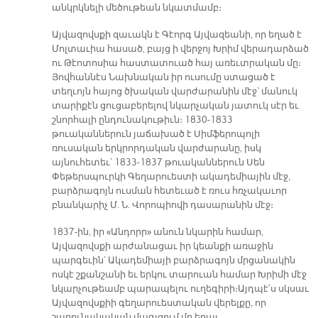
անկրկնելի մեծութեան նկատմամբ։
Այվազովսքի զաւակն է Գէորգ Այվազեանի, որ եղած է
Մոլտաւիա հասած, բայց ի վերջոյ Խրիմ վերադարձած
ու Թէոտոսիա հաստատուած հայ առեւտրական մը։
Յովհաննէս Նախնական իր ուսումը ստացած է
տեղւոյն հայոց ծխական վարժարանին մէջ՝ մանուկ
տարիքէն ցուցաբերելով նկարչական յատուկ սէր եւ
շնորհալի ընդունակութիւն։ 1830-1833
թուականներուն յաճախած է Սիմֆերոպոլի
ռուսական երկրորդական վարժարանը, իսկ
այնուհետեւ՝ 1833-1837 թուականներուն Սեն
Փեթերսպուրկի Գեղարուեստի ակադեմիային մէջ,
բարձրագոյն ուսման հետեւած է ռուս հռչակաւոր
բնանկարիչ Մ. Ն. Վորոպիովի դասարանին մէջ։
1837-ին, իր «Անդորր» անուն նկարին համար,
Այվազովսքի արժանացաւ իր կեանքի առաջին
պարգեւին՝ Ակադեմիայի բարձրագոյն մրցանակին
ոսկէ շքանշանի եւ երկու տարուան համար Խրիմի մէջ
նկարչութեամբ պարապելու ուղեգիրի։ Այդպէ՛ս սկսաւ
Այվազովսքիի գեղարուեստական վերելքը, որ
շարունակական մագլցում մը եղաւ