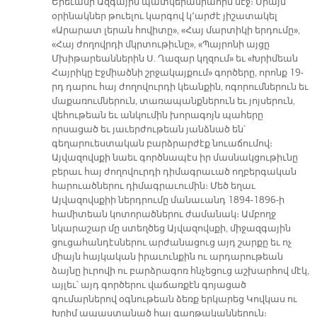
Երեւանի Ազգային պատկերասրահին մէջ։ Միայն
օրինակներ թուելու կարգով կ՚արժէ յիշատակել
«Արարատ լերան հովիտը», «Հայ մարտիկի երդումը»,
«Հայ ժողովրդի մկրտութիւնը», «Պայրոնի այցը
Մխիթարեաններին Ս. Ղազար կղզում» եւ «Խրիմեան
Հայրիկը Էջմիածնի շրջակայքում» գործերը, որոնք 19-
րդ դարու հայ ժողովուրդի կեանքին, ոգորումներուն եւ
մաքառումներուն, տառապանքներուն եւ յոյսերուն,
վեհութեան եւ անկումին խորագոյն պահերը
որսացած եւ յաւերժութեան յանձնած են՝
գեղարուեստական բարձրարժէք նուաճումով։
Այվազովսքի նաեւ գործնապէս իր մասնակցութիւնը
բերաւ հայ ժողովուրդի դիմագրաւած ողբերգական
հարուածներու դիմագրաւումին։ Մեծ եղաւ
Այվազովսքիի ներդրումը մանաւանդ 1894-1896-ի
համիտեան կոտորածներու ժամանակ։ Ամբողջ
նկարաշար մը ստեղծեց Այվազովսքի, միջազգային
ցուցահանդէսներու արժանացուց այդ շարքը եւ ոչ
միայն հայկական իրաւունքին ու արդարութեան
ձայնը իւրովի ու բարձրագոռ հնչեցուց աշխարհով մէկ,
այլեւ՝ այդ գործերու վաճառքէն գոյացած
գումարներով օգնութեան ձեռք երկարեց Կովկաս ու
Խրիմ ապաստանած հայ գաղթականներուն։