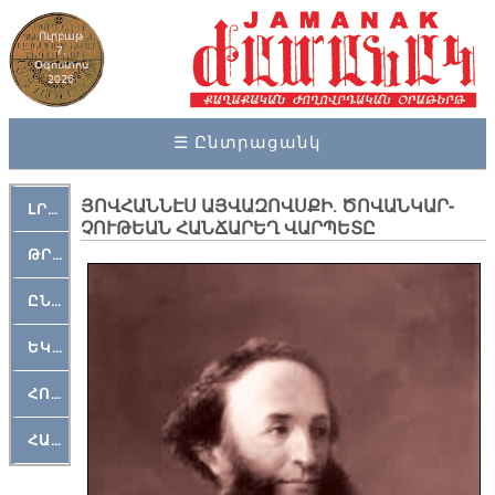
Ուրբաթ
7,
Օգոստոս
2026
☰ Ընտրացանկ
ՅՈՎ­ՀԱՆ­ՆԷՍ ԱՅ­ՎԱ­ԶՈՎՍ­ՔԻ. ­ԾՈ­ՎԱՆ­ԿԱՐ­
ԼՐԱՀՈՍ
ՉՈՒ­ԹԵԱՆ ՀԱՆՃԱ­ՐԵՂ ՎԱՐ­ՊԵ­ՏԸ
ԹՐՔԱՀԱՅ ԿԵԱՆՔ
ԸՆԿԵՐԱՄՇԱԿՈՒԹԱՅԻՆ
ԵԿԵՂԵՑԱԿԱՆ
ՀՈԳԵՄՏԱՒՈՐ
ՀԱՐԹԱԿ