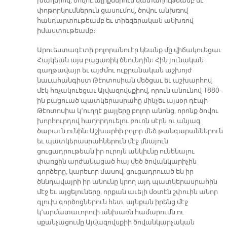
խաղերով, ծովու ալիքներուն կատաղութեամբ եւ
փոթորկումներուն ցասումով, ծովու անխռով
հանդարտութեամբ եւ տիեզերական անխռով
իմաստութեամբ։
Արուեստագէտի բոլորանուէր կեանք մը վիճակուեցաւ
Հայկեան այս բացառիկ ծնունդին։ Հին յունական
գաղթավայր եւ այժմու ուքրանական աշխոյժ
նաւահանգիստ Թէոտոսիան մեծցաւ եւ աշխարհով
մէկ հռչակուեցաւ Այվազովսքիով, որուն անունով 1880-
ին բացուած պատկերասրահը մինչեւ այսօր դէպի
Թէոտոսիա կ՚ուղղէ քայլերը բոլոր անոնց, որոնք ծովու
խորհուրդով հաղորդուելու բուռն սէրն ու անյագ
ծարաւն ունին։ Աշխարհի բոլոր մեծ թանգարաններուն
եւ պատկերասրահներուն մէջ մնայուն
ցուցադրութեան իր ուրոյն անկիւնը ունենալու
փառքին արժանացած հայ մեծ ծովանկարիչին
գործերը, կարեւոր մասով, ցուցադրուած են իր
ծննդավայրի իր անունը կրող այդ պատկերասրահին
մէջ եւ այցելուները, որքան աւելի մօտէն շփուին անոր
գլուխ գործոցներուն հետ, այնքան իրենց մէջ
կ՚արմատաւորուի անխառն համարումն ու
սքանչացումը Այվազովսքիի ծովանկարչական