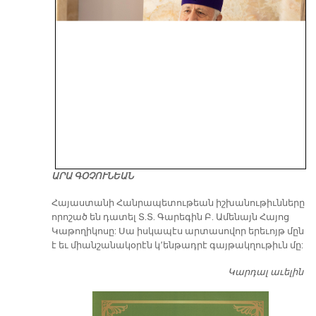
ԱՐԱ ԳՕՉՈՒՆԵԱՆ
​Հայաստանի Հանրապետութեան իշխանութիւնները
որոշած են դատել Տ.Տ. Գարեգին Բ. Ամենայն Հայոց
Կաթողիկոսը: Սա իսկապէս արտասովոր երեւոյթ մըն
է եւ միանշանակօրէն կ՚ենթադրէ գայթակղութիւն մը:
Կարդալ աւելին
Դ