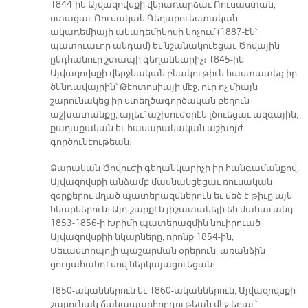
1844-ին Այվազովսքի վերադարձաւ Ռուսաստան,
ստացաւ Ռուսական Գեղարուեստական
ակադեմիայի ակադեմիկոսի կոչում (1887-էն՝
պատուաւոր անդամ) եւ նշանակուեցաւ Ծովային
ընդհանուր շտապի գեղանկարիչ։ 1845-ին
Այվազովսքի վերջնական բնակութիւն հաստատեց իր
ծննդավայրին՝ Թէոտոսիայի մէջ, ուր ոչ միայն
շարունակեց իր ստեղծագործական բեղուն
աշխատանքը, այլեւ՝ աշխուժօրէն լծուեցաւ ազգային,
քաղաքական եւ հասարակական աշխոյժ
գործունէութեան։
Ձարական Ծովուժի գեղանկարիչի իր հանգամանքով,
Այվազովսքի անձամբ մասնակցեցաւ ռուսական
զօրքերու մղած պատերազմներուն եւ մեծ է թիւը այն
նկարներուն։ Այդ շարքէն յիշատակելի են մանաւանդ
1853-1856-ի Խրիմի պատերազմին նուիրուած
Այվազովսքիի նկարները, որոնք 1854-ին,
Սեւաստոպոլի պաշարման օրերուն, առանձին
ցուցահանդէսով ներկայացուեցան։
1850-ականներուն եւ 1860-ականներուն, Այվազովսքի
շարունակ ճանապարհորդութեան մէջ եղաւ՝