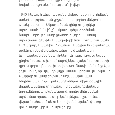
ծովանկարչութեան գագաթն ի վեր։
1840-ին, առ ի գնահատանք Այվազովսքիի խրիմեան
ստեղծագործական շրջանի իրագործումներուն,
Փեթերսպուրկի Ակադեմիան զինք ուղարկեց
արտասահման՝ ինքնակատարելագործման
հնարաւորութիւններ ընձեռելով երեսնամեայ
արուեստագէտին։ Այվազովսքի եղաւ Իտալիա՝ նաեւ
Ս. Ղազար, Սպանիա, Ֆրանսա, Անգլիա եւ Հոլանտա,
ամէնուր մօտէն ծանօթանալով ժամանակի
եւրոպական մեծ նկարիչներուն հետ, ինչպէս նաեւ
ընդհանրապէս խորանալով նկարչական արուեստի
գլուխ գործոցներու իւրովի ուսումնասիրման մէջ։ Այս
շրջանին է, որ Այվազովսքի մասնակցեցաւ, յատկապէս
Փարիզի եւ Ամսթերտամի մէջ, նկարչական
հեղինակաւոր ցուցահանդէսներու՝ միջազգային
մրցանակներու տիրանալով եւ ակադեմական
կոչումներու արժանանալով, որոնց մինչեւ մահ
արժանաւորապէս տէր կանգնեցաւ, շարունակ
վերագնահատման ու նորովի մեծարման փառք
կուտակելով իր անունին շուրջ։