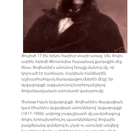
Յուլիսի 17-ին, երկու հարիւր տարի առաջ, Սեւ ծովու
ափին, Խրիմի Թէոտոսիա հայաբնակ քաղաքին մէջ,
ծնաւ Յովհաննէս անունով հրաշք մանուկ մը, որ
կոչուած էր դառնալու Հայկեան Հանճարին
աշխարհահռչակ ճառագայթումներէն մէկը՝ իր
Այվազովսքի ազգանունով խորհրդանշելով
ծովանկարչական արուեստի վարարումը։
Ծանօթ Իվան Այվազովսքի, Յովհաննէս Յայվազեան
կամ Օհաննէս Այվազեան անուններով՝ Այվազովսքի
(1817-1900) ամբողջ յուզաշխարհ մը յաւերժացուց
ծովու խորախորհուրդ պատկերներով՝ ծովային
բազմերանգ գոյներով եւ լոյսի ու ստուերի անվերջ