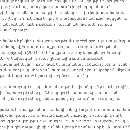
Լուլայի ղեկավարած Բանուորական կուսակցութիւնը, որպէսզի
ս յոյս չունենայ յառաջիկայ տարուան խորհրդարանական
թիւններուն մեծամասնութիւն ունենալու եւ իր նախագահական
ուն չնտրուի, իսկ միւս կողմէ՝ փտածութեան հագուստ հագցնելու
ի պետական ընկերութեան, որպէսզի անիկա աւելի արագ
նաշնորհուի:
 որ ծանօթ է ընկերային արդարութեան արժէքներու պաշտպան ըլլա
գամանքով, ծաւալուն պայքար մղած է իր նախագահութեան
կաշրջանին (2003-2011)՝ աղքատութիւնը վերացնելու համար
էն: Իր նախագահութեան ընկերային եւ տնտեսական
կանութիւնները ընդգրկած են պետական մեծագոյն ներդրումներ
եան, առողջապահութեան եւ ենթակառոյցներու մարզերուն մէջ: Ան
թեան ենթարկած է շուկայի գործունէութիւնը:
դժբախտաբար Լուլայի ժառանգութիւնը վտանգի մէջ է. ընկերային 
ին ծառայութիւնները կ՚ենթարկուին խստամբերութեան, իսկ
ն ընկերութիւնները սեփականաշնորհման ճամբուն վրայ են:
րական կուսակցութեան համակիրները, Լուլայի դատապարտման
լսելէ անմիջապէս ետք, հաւաքուեցան կուսակցութեան կեդրոնին
իրենց զօրակցութիւնը յայտնելու Լուլային: «Եթէ կը կարծեն, որ այս
զիս խաղէն դուրս պիտի հանեն, պէտք է գիտնան, որ ես խաղին մէջ