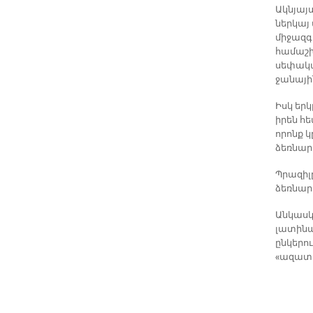
Ակնյայտ
ներկայ
միջազգ
համաշխ
սեփակա
ջանայի
Իսկ եր
իրեն հ
որոնք 
ձեռնար
Պրազիլը
ձեռնարկ
Անկասկա
լատինա
ընկերու
«ազատ շ