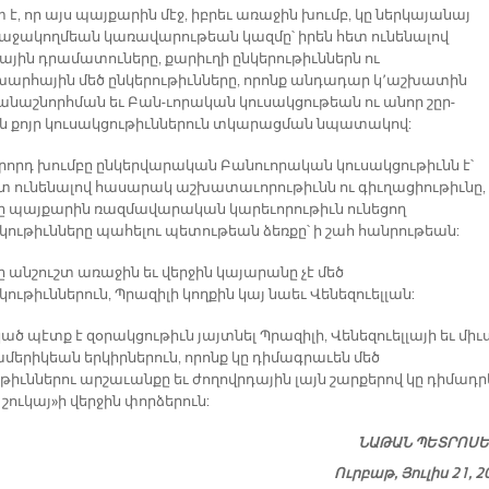
 է, որ այս պայքարին մէջ, իբրեւ առաջին խումբ, կը ներկայանայ
 աջակողմեան կառավարութեան կազմը՝ իրեն հետ ունենալով
ային դրամատուները, քարիւղի ընկերութիւններն ու
արհային մեծ ընկերութիւնները, որոնք անդադար կ՚աշխատին
նաշնորհման եւ Բան-ւորական կուսակցութեան ու անոր շըր-
ն քոյր կուսակցութիւններուն տկարացման նպատակով:
կրորդ խումբը ընկերվարական Բանուորական կուսակցութիւնն է՝
ետ ունենալով հասարակ աշխատաւորութիւնն ու գիւղացիութիւնը,
կը պայքարին ռազմավարական կարեւորութիւն ունեցող
կութիւնները պահելու պետութեան ձեռքը՝ ի շահ հանրութեան:
 անշուշտ առաջին եւ վերջին կայարանը չէ մեծ
ութիւններուն, Պրազիլի կողքին կայ նաեւ Վենեզուելլան:
ծ պէտք է զօրակցութիւն յայտնել Պրազիլի, Վենեզուելլայի եւ միւ
մերիկեան երկիրներուն, որոնք կը դիմագրաւեն մեծ
թիւններու արշաւանքը եւ ժողովրդային լայն շարքերով կը դիմադր
ուկայ»ի վերջին փորձերուն:
ՆԱԹԱՆ ՊԵՏՐՈՍ
Ուրբաթ, Յուլիս 21, 2