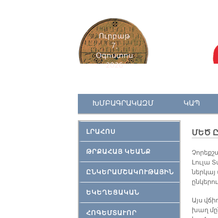
Ուրբաթ
7,
Օգոստոս
2026
ԽՄԲԱԳՐԱԿԱԶՄ
ԿԱՊ
ԼՐԱՀՈՍ
ՄԵԾ ԸՆ
ԹՐՔԱՀԱՅ ԿԵԱՆՔ
Չորեքշ
Լուլա 
ԸՆԿԵՐԱՄՇԱԿՈՒԹԱՅԻՆ
ներկայ
ընկերո
ԵԿԵՂԵՑԱԿԱՆ
Այս վճ
խաղ մը
ՀՈԳԵՄՏԱՒՈՐ