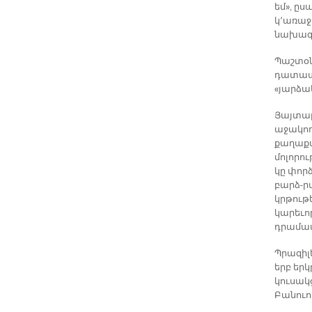
եմ», ըս
կ՚առաջ
նախագա
Պաշտօն
դատապա
«յարձա
Յայտար
աջակո
քաղաքա
մոլորո
կը փոր
բարձ-ր
կրթութ
կարեւո
դրամատ
Պրազիլ
երբ եր
կուսակ
Բանուո