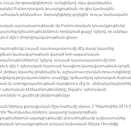
աւ Լուլա իր զօրակիցներուն՝ աւելցնելով. «Այս վայրկեանէս
արկեմ Բանուորական կուսակցութեան, որ զիս նշանակեն
հական թեկնածու»: Զօրակիցները գոչեցին՝ «Լուլա նախագահ»:
ական յայտարարութեամբ մը Բանուորական կուսակցութիւնը
րտեց իշխանութիւններուն որդեգրած քայլը՝ նշելով, որ անիկա
կում մըն է ժողովրդավարութեան վրայ»:
արութիւնը Լուլայի դատապարտումը մէկ մասը նկատեց
ղմեան կառավարութեան վարած նոր-ազատական
կանութիւններուն՝ նշելով. «Լուլայի դատապարտումը նոր
ւթիւն մըն է պետական հարուած հասցնող կառավարութեան կողմէ,
ձէ չեղեալ նկատել ընկերային եւ աշխատաւորական իրաւունքները
ացնելով թոշակառուներու տարիքը, կրճատելով պետական ծախս
եան եւ առողջապահութեան մարզերուն մէջ եւ սեփականաշնորհե
ր պետական ձեռնարկութիւնները, ինչպէս՝ պետական
ուներն ու քարիւղի ընկերութիւնը»:
եան ներկայ քաղաքական ճըգ-նաժամը սկսաւ 2 Դեկտեմբեր 2015-ի
կրին Պատգամաւորներու պալատը (աջակողմեան
ցութիւններուն աջակցութեամբ) փտածութեամբ ամբաստանեց
րական կուսակցութեան անդամ նախագահ Տիլմա Ռուսեֆը: