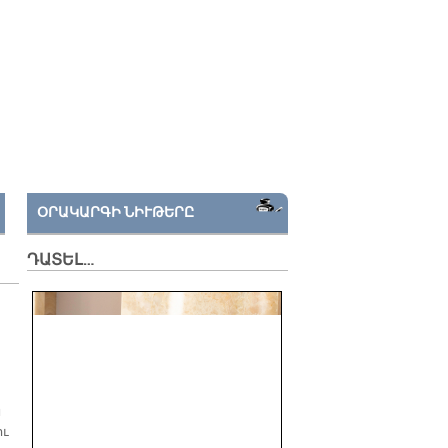
ՕՐԱԿԱՐԳԻ ՆԻՒԹԵՐԸ
ԴԱՏԵԼ…
ն
ու