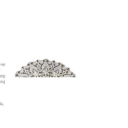
 որ
՝
երը
լով
ն,