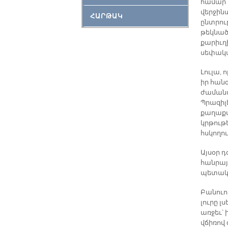
համար 
վերջին
ՀԱՐԹԱԿ
ընտրու
թեկնած
քարիւղ
սեփակա
Լուլա,
իր հան
ժամանա
Պրազիլ
քաղաքա
կրթութ
հսկողու
Այսօր 
հանրայ
պետակա
Բանուո
լուրը 
առջեւ՝ 
վճիռով 