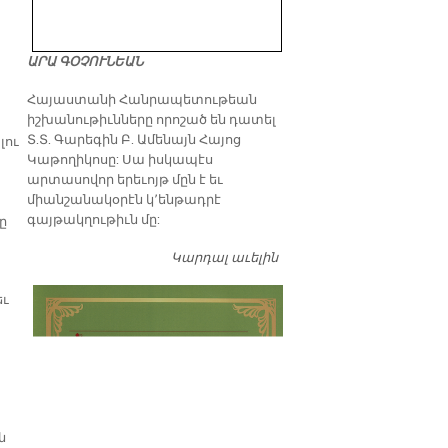
ԱՐԱ ԳՕՉՈՒՆԵԱՆ
​Հայաստանի Հանրապետութեան
իշխանութիւնները որոշած են դատել
Տ.Տ. Գարեգին Բ. Ամենայն Հայոց
լու
Կաթողիկոսը: Սա իսկապէս
արտասովոր երեւոյթ մըն է եւ
միանշանակօրէն կ՚ենթադրէ
գայթակղութիւն մը:
ը
Կարդալ աւելին
Դատել…
եւ
ն