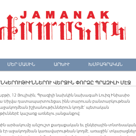
ՄԵՐ ՄԱՍԻՆ
ԱՐԽԻՒ
ԽՄԲԱԳՐԱԿԱՆ
­ԿԵ­ՐՈՒ­ԹԻՒՆ­ՆԵ­ՐՈՒ ՎԵՐ­ՋԻՆ ՓՈՐ­ՁԸ ՊՐԱ­ԶԻ­ԼԻ ՄԷՋ
աբթի, 12 Յուլիսին, Պրազիլի նախկին նախագահ Լուիզ Ինիասիօ
Տա Սիլվա դատապարտուեցաւ ինն տարուան բանտարկութեան
 աջակողմեան իշխանութիւններուն կողմէ՝ պետական
ւթիւններէ կաշառք առնելու յանցանքով:
իռին արձակումը անշուշտ քաղաքական եւ ընկերային-տնտեսակա
ն էր աջակողմեան կառավարութեան կողմէ, առաջին՝ տկարացնել