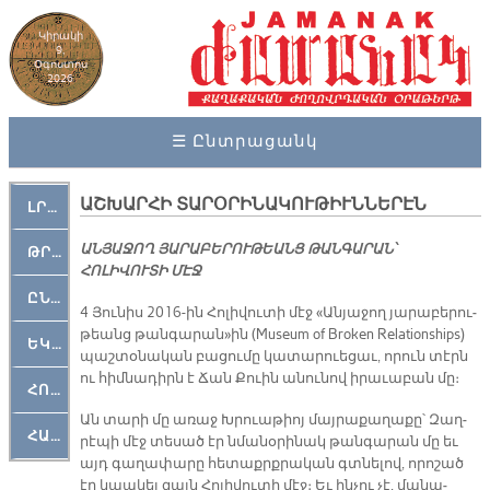
Կիրակի
9,
Օգոստոս
2026
☰ Ընտրացանկ
ԱՇԽԱՐՀԻ ՏԱՐՕՐԻՆԱԿՈՒԹԻՒՆՆԵՐԷՆ
ԼՐԱՀՈՍ
ԱՆՅԱՋՈՂ ՅԱՐԱԲԵՐՈՒԹԵԱՆՑ ԹԱՆԳԱՐԱՆ՝
ԹՐՔԱՀԱՅ ԿԵԱՆՔ
ՀՈԼԻՎՈՒՏԻ ՄԷՋ
ԸՆԿԵՐԱՄՇԱԿՈՒԹԱՅԻՆ
4 Յու­նիս 2016-ին Հո­լի­վու­տի մէջ «Ան­յա­ջող յա­րա­բե­րու­
թեանց թան­գա­րան»ին (Museum of Broken Relationships)
ԵԿԵՂԵՑԱԿԱՆ
պաշ­տօ­նա­կան բա­ցու­մը կա­տա­րուե­ցաւ, ո­րուն տէրն
ու հիմ­նա­դիրն է Ճան Քուին ա­նու­նով ի­րա­ւա­բան մը։
ՀՈԳԵՄՏԱՒՈՐ
Ան տա­րի մը ա­ռաջ Խրուա­թիոյ մայ­րա­քա­ղաքը՝ Զաղ­
ՀԱՐԹԱԿ
րէպի մէջ տե­սած էր նմա­նօ­րի­նակ թան­գա­րան մը եւ
այդ գա­ղա­փա­րը հե­տաքրք­րա­կան գտ­­նե­լով, ո­րո­շած
էր կապ­կել զայն Հո­լի­վու­տի մէջ։ Եւ ին­չու չէ, մա­նա­