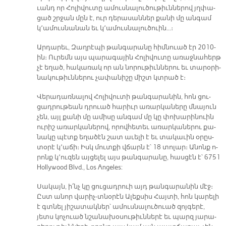
ւանդ որ Հո­լի­վու­տը ա­մուս­նա­լու­ծու­թիւն­նե­րով յղփա­
ցած շրջան մըն է, ուր դե­րա­սան­ներ քա­նի մը ան­գամ
կ՚ա­մուս­նա­նան եւ կ՚ա­մուս­նալու­ծուին...։­
Ար­դա­րեւ, Զաղ­րէպի թան­գա­րա­նը հիմ­նուած էր 2010-
ին։ Ու­րեմն այս պա­րա­գա­յին Հո­լի­վու­տը ա­ռաջ­նա­հերթ
չէ ե­ղած, հա­կա­ռակ որ ան նո­րու­թիւն­նե­րու եւ տա­րօ­րի­
նա­կու­թիւն­նե­րու չա­փա­նի­շը միշտ կտրած է։
Վե­րա­դառ­նա­լով Հո­լի­վու­տի թան­գա­րա­նին, հոն ցու­
ցադ­րու­թեան դրուած հարիւր ա­ռար­կա­նե­րը մնա­յուն
չեն, այլ քա­նի մը ա­միսը ան­գամ մը կը փո­խա­րի­նուին
ու­րիշ ա­ռար­կա­նե­րով, ո­րով­հե­տեւ ա­ռար­կա­նե­րու քա­
նա­կը պէտք ե­ղա­ծէն շատ ա­ւե­լի է եւ տա­կա­ւին օ­րըս­
տօ­րէ կ՚ա­ճի։ Իսկ մուտ­քի վճարն է՝ 18 տո­լար։ Ա­նոնք ո­
րոնք կ­­՚ու­զեն այ­ցե­լել այս թան­գա­րա­նը, հաս­ցէն է՝ 6751
Hollywood Blvd., Los Angeles:
Սա­կայն, ի՛նչ կը ցու­ցադ­րուի այդ թան­գա­րա­նին մէջ։
Ըստ ա­նոր վա­րիչ-տնօ­րէն Ա­լեք­սիս Հայ­տի, հոն կա­րե­լի
է գտնել յի­շա­տակ­ներ՝ ա­մուս­նա­լու­ծուած զոյ­գե­րէ,
յետս կո­չուած նշա­նա­խօ­սու­թիւն­նե­րէ եւ պարզ յա­րա­