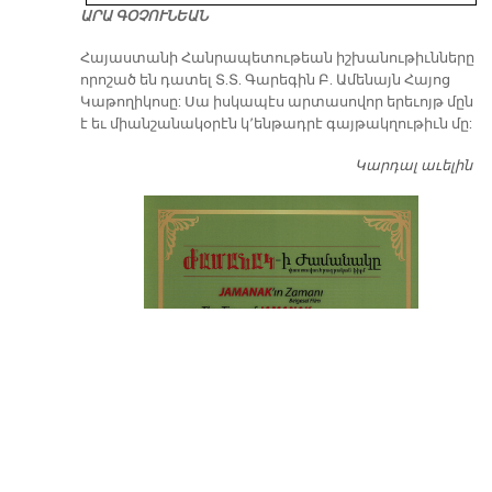
ԱՐԱ ԳՕՉՈՒՆԵԱՆ
​Հայաստանի Հանրապետութեան իշխանութիւնները
որոշած են դատել Տ.Տ. Գարեգին Բ. Ամենայն Հայոց
Կաթողիկոսը: Սա իսկապէս արտասովոր երեւոյթ մըն
է եւ միանշանակօրէն կ՚ենթադրէ գայթակղութիւն մը:
Կարդալ աւելին
Դ