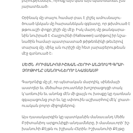
բե­րու­թիւն­նե­րէ, ո­րոնք այս կամ այն պատ­ճա­ռաւ չեն
յա­րա­տե­ւած։­
Օ­րի­նակ մը տա­լու հա­մար բաւ է յի­շել ա­մուս­նա­լու­
ծուած կնկան մը հար­սա­նե­կան զ­­գես­տը, որ թխմուած է
թթուա­շի փոքր շի­շի մը մէջ։ Իսկ մարդ մը թան­գա­րա­
նին նուի­րած է Հա­լըուի­նի (Halloween) ա­ռի­թով իր նշա­
նա­ծին հա­մար պատ­րաս­տած թի­թեռ­նի­կի թե­ւե­րով
տա­րազ մը, մինչ ան ու­րի­շի մը հետ յա­րա­բե­րու­թեան
մէջ գտնուած է։
ՄԵԾՆ ԲՐԻ­ՏԱ­ՆԻՈՅ ԻՇ­ԽԱՆ Հ­­ԵՐ­ԻԻ ԱՆ­ԶՈՒՍՊ ԳՐԱՒ­
ՉՈՒԹ­ԻՒՆ­Ը ՄԱՆ­ՈՒԿՆ­ԵՐ­ՈՒ ՆԿԱՏ­ՄԱՄԲ
Գաղտն­իք մը չէ, որ պե­տա­կան մար­դիկ, սին­ե­մա­յի
աստ­ղեր եւ մե­ծա­հա-րուստն­եր խոշ­ո­րա­ցոյց­ի տակ
կ՚առ­նուին եւ ա­նոնց մէն մի քայլն ու խօսք­ը կը դառ­նան
զգա­յաց­ունց լուր եւ կը սփռու­ին աշ­խարհ­ով մէկ՝ լրատ­
ուա­կան բոլ­որ միջ­ոցն­եր­ով։
Այս դա­սա­կար­գին կը պատ­կա­նին մա­նա­ւանդ Մեծն
Բրի­տա­նիոյ ար­քու­նի­քի ան­դամ­նե­րը­, ի մաս­նա­ւո­րի­՝ իշ­
խա­նու­հի Քէյթն ու իշ­խան Հե­րի­ն։ Իշ­խա­նու­հի Քէյ­թը