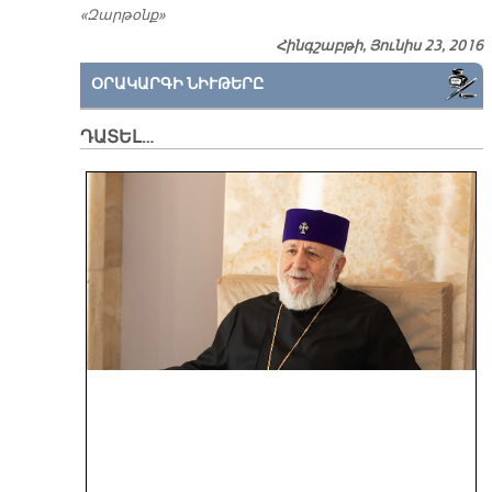
«Զարթօնք»
Հինգշաբթի, Յունիս 23, 2016
ՕՐԱԿԱՐԳԻ ՆԻՒԹԵՐԸ
ԴԱՏԵԼ…