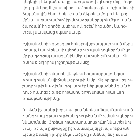
գե­ղե­ցի­կ է եւ յա­ճախ կը բաղդա­տուի կէ­սուր մօր, ժո­ղո­
վուր­դին կող­մէ շատ սի­րուած՝ հան­գու­ցե­ալ ի­շխա­նու­հի
Տա­յա­նա­յին հետ։ Իսկ իշ­խան Հե­րի­ն ա­մու­րի է եւ քիչ
մըն ալ ա­զա­տա­մի­տ՝ իր մտա­ծե­լա­կեր­պի­ն մէջ ու սան­
ձար­ձակ՝ իր գոր­ծե­լա­կեր­պո­վ, թէեւ՝ հո­գա­ծու կա­րօ­
տեալ ման­կանց նկատ­մամբ։
Իշ­խան Հե­րի­ի գե­ղե­ցկու­հի­նե­րո­վ շրջա­պա­տուած մերկ
լո­ղա­լը, Լաս Վե­կա­սի պեր­ճա­շուք պան­դոկ­նե­րէ­ն մէ­կու
մը բա­ցօթեայ ա­ւա­զա­նին մէջ, վստահ եմ տա­կա­ւին
թարմ է բո­լո­րի­ն յի­շո­ղու­թեան մէ­ջ։­
Իշ­խան Հե­րի­ի մա­սի­ն վեր­ջե­րս հրա­տա­րա­կուե­ցաւ
թուագ­րա­կան վի­ճա­կագ­րու­թի­ւն մը, ինչ որ գրա­ւե­ց ու­
շադ­րու­թի­ւնս։ Հի­մա թոյլ տուէ­ք ներ­կա­յաց­նե­մ զայն ե­ւ
դուք դա­տե­ցէ­՛ք, թէ որ­քա­նով ճիշդ կրնայ ըլ­լալ այդ
թուա­բա­նու­թի­ւնը­։­
Ու­րե­մն իշ­խա­նը իբ­րեւ թէ քսաներեք ան­գամ գտնուած
է ան­զուսպ գրաւ­չու­թե­ան դրու­թե­ան մէ­ջ, մա­նուկ­նե­րու
նկատ­մամբ։ Յի­շե­ալ հրա­տա­րա­կու­թի­ւնը նկա­տե­լ կու
տայ, թէ այս ը­նթաց­քը իշ­խա­նա­վա­յել չէ, այ­սինքն ան
պէ­տք է ա­ւե­լի լուրջ կե­ցուածք մը ու­նե­նայ ե­ւ չհա­սա­