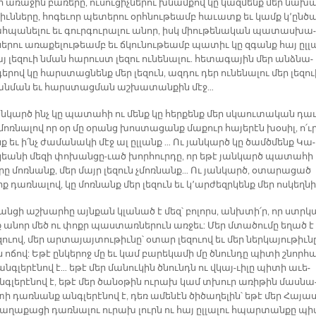
 ա­ռա­ջին բա­ռե­րը, ու­սու­ցիչ­նե­րու խնամ­քով կը կազ­մենք մեր նա­խ
իւն­նե­րը, հո­գե­ւոր պե­տե­րու օրհ­նութ­եամբ հա­ւատք եւ կամք կ՚ըն­ծ
հ­պա­նե­լու եւ գուր­գու­րա­լու ա­նոր, իսկ միու­թե­նա­կան պա­տաս­խա­
ե­րու ա­ռա­քե­լու­թեամբ եւ ճկու­նու­թեամբ պա­տիւ կը զգանք հայ ըլ­լ
այ լեզ­ո­ւի նման հա­րուստ լե­զու ու­նե­նա­լու. հե­տա­գա­յին մեր ան­ձնա­
ե­րով կը հա­րս­տաց­նենք մեր լե­զուն, ազ­դու դեր ու­նե­նա­լու մեր լեզ­ո­ւ
ն­ման եւ հարս­տաց­ման աշ­խա­տան­քին մէջ…
ն­կարծ ինչ կը պա­տա­հի ու մենք կը հեր­քենք մեր սկաու­տա­կան դա­
մոռ­նա­լով որ օր մը օ­րանց խոս­տա­ցանք մա­քուր հա­յե­րէն խօ­սիլ, ո՛ւ
նք եւ ի՛նչ ժա­մա­նա­կի մէջ ալ ըլ­լանք …­ Ու յան­կարծ կը ծամծ­մենք Կա­
­եա­նի մե­զի փո­խանց­ը-ւած խոր­հուր­դը, որ ե­թէ յան­կարծ պա­տա­հի 
­րը մոռ­նանք, մեր մայր լե­զուն չմոռ­նանք… Ու յան­կարծ, օ­տա­րա­ցած
իք դառ­նա­լով, կը մոռ­նանք մեր լե­զուն եւ կ՚ար­ժե­զր­կենք մեր ոս­կեղ­նի
ն­ցի աշ­խար­հը այն­քան կլա­նած է մեզ՝ բո­լորս, անխ­տի՛ր, որ ստր­­կ
 ա­նոր մեծ ու փոքր պաս­տառ­նե­րուն առ­ջեւ: Մեր մտա­ծու­մը ե­ղած է 
ո­ւով, մեր ար­տա­յայ­տու­թիւ­նը՝ օ­տար լե­զո­ւով եւ մեր ներ­կա­յու­թիւ­ն
 ո­ճով: Ե­թէ ըն­կե­րոջ մը եւ կամ բա­րե­կա­մի մը ծնուն­դը պի­տի շնոր­հ
անգ­լե­րէ­նով է… ե­թէ մեր մա­նու­կին ծնունդն ու վկայ-­ւի­լը պի­տի ա­ւե­
գ­լե­րէ­նով է, ե­թէ մեր ծա­նօ­թին ու­րախ կամ տխուր ա­ռի­թին մաս­նա
ի դառ­նանք անգ­լե­րէ­նով է, դեռ ա­մենէն ծի­ծա­ղե­լին՝ ե­թէ մեր Հա­յաս
ա­ղա­քա­ցի դառ­նա­լու ու­րախ լուրն ու հայ ըլ­լա­լու հպար­տան­քը պի