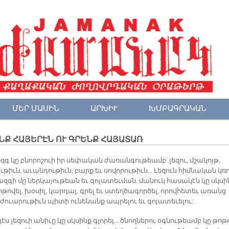
ՄԵՐ ՄԱՍԻՆ
ԱՐԽԻՒ
ԽՄԲԱԳՐԱԿԱՆ
ՆՔ ՀԱ­ՅԵ­ՐԷՆ ՈՒ ԳՐԵՆՔ ՀԱ­ՅԱ­ՏԱՌ
ազգ կը բնո­րոշ­ո­ւի իր սե­փա­կան ժա­ռան­գու­թեամբ՝ լե­զու, մշա­կոյթ,
թիւն, ա­ւան­դու­թիւն, բարք եւ սո­վո­րու­թիւն… Լե­զուն հիմ­նա­կան կռ­­ո
զ­գի մը ներ­կա­յու­թեան եւ գո­յա­տեւ­ման. մա­նուկ հա­սա­կէն կը սկ­­սի
­թո­վել, խօ­սիլ, կար­դալ, գրել եւ ստեղ­ծա­գոր­ծել, ո­րով­հե­տեւ ա­ռանց
 դժո­ւա­րու­թիւն պի­տի ու­նե­նանք ապ­րե­լու եւ գո­յա­տե­ւե­լու:
էս լեզ­ո­ւի ա­նի­ւը կը սկ­սինք գլո­րել… ծնող­նե­րու օգ­նութ­եամբ կը թո­թ