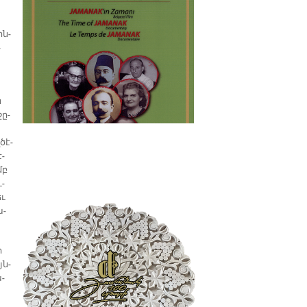
պատմաբան Վարագ
Գեթսեմանեանի հետ
ին­
­
ն
­ը-
ծէ­
է­
մբ
ւ­
եւ
ա­
ի
յն­
ա­