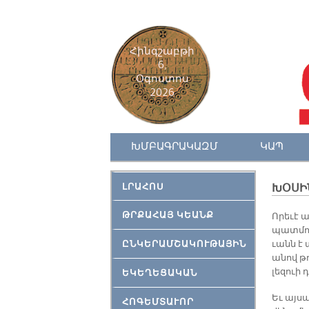
Հինգշաբթի
6,
Օգոստոս
2026
ԽՄԲԱԳՐԱԿԱԶՄ
ԿԱՊ
ԼՐԱՀՈՍ
ԽՕ­ՍԻ
ԹՐՔԱՀԱՅ ԿԵԱՆՔ
Ո­րե­ւէ 
պատ­մու­
ԸՆԿԵՐԱՄՇԱԿՈՒԹԱՅԻՆ
ւանն է ա
ա­նով թո
լեզ­ո­ւի
ԵԿԵՂԵՑԱԿԱՆ
Եւ այս­պ
ՀՈԳԵՄՏԱՒՈՐ