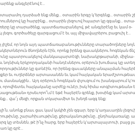
ա­րենք անգ­լե­րէ­նով է…
օ­տա­րա­մոլ դար­ձած ենք մենք… օ­տա­րին եր­գը կ՚եր­գենք… օ­տա­րին շ
րում­նե­րով կը հար­բինք… օ­տա­րին լե­զո­ւով հպարտ կը զգանք… օ­տա
ե­րը կը տա­րա­ծենք, պատ­ճա­ռա­բա­նե­լով, թէ անգ­լե­րէ­նը եւ կամ օ­
լե­զու գոր­ծա­ծե­լը զար­գա­ցում է եւ այլ մի­ջա­վայ­րե­րու բաց­ո­ւիլ է…
 յի­շեմ, որ նոյն այդ պատ­ճա­ռա­բա­նու­թիւն­նե­րը տա­րա­ծող­նե­րը նոյ
­կերտ­նե­րուն ծնող­ներն էին, ո­րոնք ի­րենց զա­ւակ­նե­րու հո­գե­կան ճնշ­
թիւ­նը պատ­րո­ւա­կե­լով ման­կա­պար­տէ­զի, նա­խակր­թա­րա­նի, միջ­նա­
ւ նոյ­նիսկ երկ­րոր­դա­կա­նի հան­դէս­նե­րու օ­րե­րուն խու­ճապ կը ստեղ­
նոր­դու­թիւն­ներ կը գտ­­նէ­ին, որ ի­րենց զա­ւակ­նե­րը ան­պայ­ման հա­յե­ր
­քեր եւ ու­ղերձ­ներ ար­տա­սա­նեն եւ կամ հայ­կա­կան ե­րաժշ­տու­թեա
ւ մաս­նակ­ցին… Այդ օ­րե­րուն հո­գե­կան փլու­զում ու խան­գա­րում կ՚ո
ն, ո­րով­հե­տեւ հայ­կա­կա­նը ար­ժէք ու­նէր, իսկ հի­մա «տգի­տու­թեան» 
նա­ցու­թեան» դր­­սե­ւո­րո՞ւմ է ե­թէ հա­յե­րէն գրենք, խօ­սինք կամ ար­տ
ւինք… վա՜յ մե­զի, որ­քան տկա­րա­միտ եւ խեղճ ազգ ենք:
­լի՛ն, ա­նոնք բնաւ ցաւ կամ կս­­կիծ չեն զգար, երբ կ՚ա­ղա­ւա­ղեն լեզ­ո­ւ
րու­թիւ­նը, շա­րա­հիւ­սու­թիւ­նը, քե­րա­կա­նու­թիւ­նը­…ընդ­հա­կա­ռա­կը. ա
 կը տես­նեն, թէ ի՛նչ հարց, երբ հա­յե­րէն կ՚ար­տա­յայտ­ո­ւի, բայց լ
առ կը գրէ…