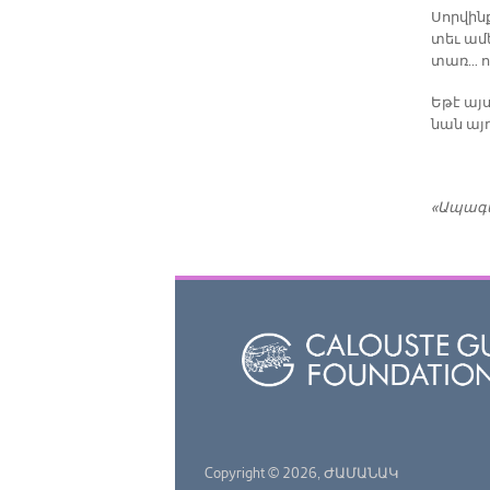
Սոր­վինք
տեւ ա­մե
տառ… ո­ր
Ե­թէ այ­
նան այդ 
«Ա­պա­գ
Copyright © 2026,
ԺԱՄԱՆԱԿ