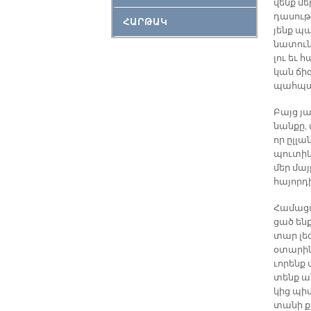
վենք մեր
դա­սու­թ
ՀԱՐԹԱԿ
յենք պա
նա­տու­ն
լու եւ հ
կան ճի­գ
պահ­պա
Բայց յա
նան­քը, 
որ ըլ­լա
պու­տիկ
մեր մայ
հա­յոր­դ
Հա­մա­ցա
ցած ենք
տար լե­զ
օ­տա­րին
ւո­րենք 
տենք ան
կից պի­տ
տա­նի ք