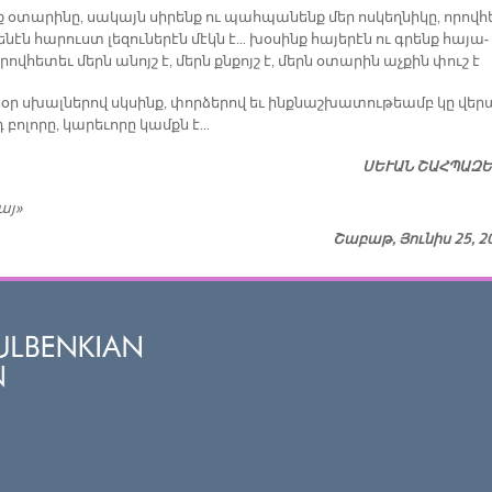
 օ­տա­րի­նը, սա­կայն սի­րենք ու պահ­պա­նենք մեր ոս­կեղ­նի­կը, ո­րով­հ
նէն հա­րուստ լե­զու­նե­րէն մէկն է… խօ­սինք հա­յե­րէն ու գրենք հա­յա­
ով­հե­տեւ մերն ա­նոյշ է, մերն քն­­քոյշ է, մերն օ­տա­րին աչ­քին փուշ է­
սօր սխալ­նե­րով սկ­­սինք, փոր­ձե­րով եւ ինք­նաշ­խա­տու­թեամբ կը վե­ր
բո­լո­րը, կա­րե­ւո­րը կամքն է…
ՍԵ­ՒԱՆ ՇԱՀ­ՊԱ­Զ
այ»
Շաբաթ, Յունիս 25, 2