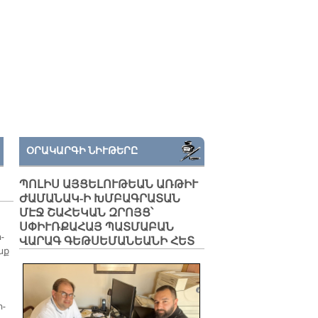
ՕՐԱԿԱՐԳԻ ՆԻՒԹԵՐԸ
ՊՈԼԻՍ ԱՅՑԵԼՈՒԹԵԱՆ ԱՌԹԻՒ
ԺԱՄԱՆԱԿ-Ի ԽՄԲԱԳՐԱՏԱՆ
ՄԷՋ ՇԱՀԵԿԱՆ ԶՐՈՅՑ՝
ՍՓԻՒՌՔԱՀԱՅ ՊԱՏՄԱԲԱՆ
­
ՎԱՐԱԳ ԳԵԹՍԵՄԱՆԵԱՆԻ ՀԵՏ
նք
ո­