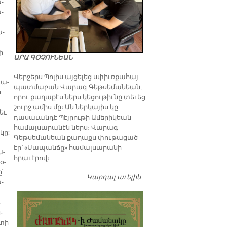
ա­
ա­
ա­
ի
ԱՐԱ ԳՕՉՈՒՆԵԱՆ
Վերջերս Պոլիս այցելեց սփիւռքահայ
ւա­
պատմաբան Վարագ Գեթսեմանեան,
ր
որու քաղաքէս ներս կեցութիւնը տեւեց
շուրջ ամիս մը։ Ան ներկայիս կը
եւ
դասաւանդէ Պէյրութի Ամերիկեան
համալսարանէն ներս։ Վարագ
­կը:
Գեթսեմանեան քաղաքս փութացած
էր՝ «Սապանճը» համալսարանի
ա­
հրաւէրով։
օ­
ը՝
Կարդալ աւելին
Պոլիս այցելութեան
ա­
առթիւ ԺԱՄԱՆԱԿ-ի
խմբագրատան մէջ
­
շահեկան զրոյց՝
­
սփիւռքահայ
­տի