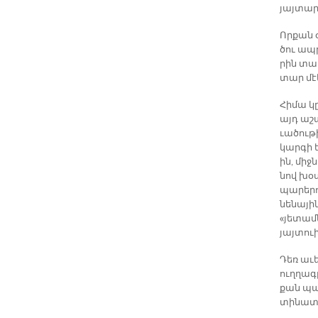
յայ­տա­ր
Որ­քան 
ծու ապ­
րին տա­ռ
տար մէկ 
Հի­մա կը
այդ ա­շա
ւա­ծու­
կար­գի ե
ին, միջ­
նով խօս
պա­րե­րո
նե­նա­յի
«յե­տամ­
յայտ­ո­
Դեռ ա­ւե
ուղ­ղագ­
քան պարզ
տի­նա­տ