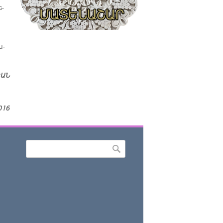
ե­
ա­
ԵԱՆ
016
Որոնել
Search form