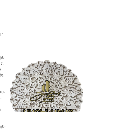
­
է՝
­
յին
է,
թ
իչ
ռա­
­
ա­
յե­