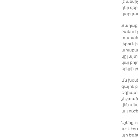
լէ ան­մի
դեր վեր­
կար­գա­
Քա­ղա­ք
բա­նուէ
տա­րած 
լե­րուն 
ա­րա­բա
կը յայ­տ
կայ բո­լ
երկ­րի բ
Ան խօ­սե
գա­յին բ
Ե­գիպ­տ
շեշ­տած 
վեն անվ­
այլ ու­ժ
Նշենք, ո
թէ Սէու
պի Ե­գի