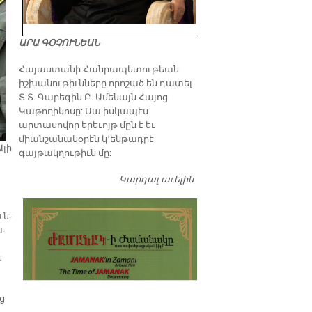
ԱՐԱ ԳՕՉՈՒՆԵԱՆ
​Հայաստանի Հանրապետութեան
իշխանութիւնները որոշած են դատել
Տ.Տ. Գարեգին Բ. Ամենայն Հայոց
Կաթողիկոսը: Սա իսկապէս
արտասովոր երեւոյթ մըն է եւ
միանշանակօրէն կ՚ենթադրէ
­լի
գայթակղութիւն մը:
Կարդալ աւելին
Դատել…
ւն­
ա­
ն
յց