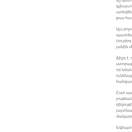
մը կա­տ
գլխա­ւո
ստեղ­ծե
թա» հա­մ
Այս բո­
պատ­ճա­
Սու­րիո
յա­նին մ
Ճիշդ է,
ստո­րա­բ
որ նման 
ու­նե­նա
հան­գա­
Ըստ պա­
յու­թեա
ղե­կու­թ
յայտ­նած
մա­կար­գ
Ե­գիպ­տ