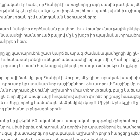
­րա­կան էր նաեւ, որ Գա­հի­րէի ա­ռաջ­նոր­դը այդ մա­սին յա­ւե­լեալ մ
ւ­թիւն­ներ չէր ը­ներ, ան­շուշտ փոր­ձե­լով հե­ռու պա­հել սիւն­նի աշ­խա
­խա­նու­թեան դէմ վա­նո­ղա­կան կե­ցուածք­նե­րը:
 կ­­՚անց­նէր գործ­նա­կան քայ­լե­րու եւ «Ա­րամ­քօ» նաւ­թա­յին ըն­կե­ր
նս­պա­սե­լի հա­մա­րուած քայ­լով մը կը խզէր իր պայ­մա­նա­ւո­րո­ւա­ծու
ա­հի­րէի հետ:
ո­րը կը կա­տա­րուէին շատ կարճ եւ ա­րագ ժա­մա­նա­կա­մի­ջո­ցի մը ըն­
եւ հա­կա­ռակ տե­ղի ու­նե­ցած անս­պա­սե­լի սրա­ցու­մին, Գա­հի­րէ կը 
էր զուսպ եւ սառն հա­յեաց­քով ըն­կա­լել ու ա­պա «մար­սե­լ» դէպ­քե­րը:
որ ի­րա­վի­ճակ մը կայ: Գա­հի­րէի Սու­րիոյ մէջ զի­նուո­րա­կան խա­րիսխ
ու դրուա­գը կը ստա­նար նոր դա­շինք­նե­րու ձե­ւա­ւո­րում: Դա­շինք մը, 
ման ուղ­ղուած չէ սիւն­նի աշ­խար­հի միւս տէ­րու­թեանց, բայց նաեւ ա
ն է, որ միշտ Մոս­կուա­յի հո­վա­նիով պի­տի փոր­ձէ իր շուրջ հա­ւա­քել
յն ու­ժե­րը, ո­րոնք հա­մա­ձայն են Քրեմ­լի­նի կող­մէ Մի­ջին Ա­րե­ւել­քի մէջ
ղ ընդ­հա­նուր ըն­թացք­նե­րուն:
ճա­կը կը յի­շեց­նէ 60-ա­կան­նե­րու ա­րա­բա­կան զար­թօն­քի ընդ­հա­նուր
­նը ու Սի­սի իբ­րեւ զի­նուո­րա­կան գոր­ծիչ իր ա­րարք­նե­րով եւ հա­մո­զո
կու գայ փաս­տագ­րել, որ ա­րա­բա­կան աշ­խար­հի բո­լոր հար­ցե­րը պէ
­ւո­րուին նախ եւ ա­ռաջ ու­նե­նա­լով հզօր բա­նակ­ներ: