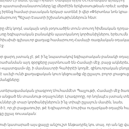
ա­րած էր նաեւ դէ­պի Ռիատ։ Սա­կայն օ­րին Սէու­տա­կան Ա­րա­բիոյ
ր պա­տաս­խա­նա­տու­նե­րը կը մեր­ժէին երկ­խօ­սու­թեան ո­րե­ւէ ա­ռիթ
լ ի­րենց հա­մար բա­ւա­կան եր­կար ա­տե­նէ ի վեր «Փեր­սո­նա նոն կրա­
ա­րուող Պե­շար Է­սա­տի իշ­խա­նու­թիւն­նե­րուն հետ:
լո­րը մէկ կողմ, սա­կայն սոյն յօդուա­ծին տուն տուող հիմ­նա­կան դրդա
ռը ե­գիպ­տա­կան բա­նա­կին պատ­կա­նող կոր­ծա­նիչ­նե­րու ե­րե­ւումն 
յ հիւ­սի­սի գլխա­ւոր քա­ղաք հա­մա­րուող Հա­մա­յի ռազ­մա­կան օ­դա­կա
էջ:
 որ ցարդ յստակ չէ, թէ ի՛նչ նպա­տա­կով ե­գիպ­տա­կան բա­նա­կի օ­դա­
ա­ժան­ման այդ զօր­քե­րը յայտ­նուած են Հա­մա­յի մէջ, բայց ակ­նե­րեւ 
«պատ­գա­մ» մը, ի մաս­նա­ւո­րի Գա­հի­րէի կող­մէ, զի­նուո­րա­կան բնոյ
­լէ ա­ւե­լի ու­նի քա­ղա­քա­կան կուռ կե­ցուածք մը ըլ­լա­լու բո­լոր լրա­ցու­ց
մանք­նե­րը:
տե­րա­զա­մա­կան լրագ­րող Մու­համ­մէտ Պալ­լու­թի, Հա­մա­յի մէջ ծա­
ն ան­ցած են տաս­նութ օ­դա­չու­ներ: Լրագ­րո­ղը, որ նոյն­պէս յստակ տե
իւն­ներ չի տար կոր­ծա­նիչ­նե­րուն ի՛նչ տի­պի ըլ­լա­լուն մա­սին, նաեւ
 է, որ չի բա­ցա­ռո­ւիր, թէ Ե­գիպ­տո­սի Սու­րիա ու­ղար­կած օ­դա­յին հ
ը ըլ­լայ ռու­սա­կան:
ո­սի կա­տա­րած այս քայ­լը ան­շուշտ են­թադ­րել կու տայ, որ ան կը վա­