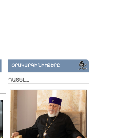
ՕՐԱԿԱՐԳԻ ՆԻՒԹԵՐԸ
ԴԱՏԵԼ…