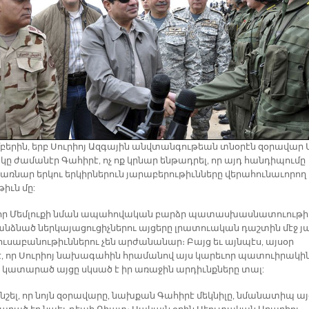
բե­րին, երբ Սու­րիոյ Ազ­գա­յին անվ­տան­գու­թեա­ն տնօ­րէն զօ­րա­վար Ա
 կը ժա­մա­նէր Գա­հի­րէ, ոչ ոք կրնար են­թադ­րել, որ այդ հան­դի­պու­մը
ռ­նար եր­կու եր­կիր­նե­րուն յա­րա­բե­րու­թիւն­նե­րը վե­րա­հու­նա­ւո­րող
­թիւն մը:
 որ Մեմ­լու­քի նման ա­պա­հո­վա­կան բարձր պա­տաս­խաս­նա­տուու­թի
ձ­նած ներ­կա­յա­ցու­ցիչ­նե­րու այ­ցե­րը լրա­տուա­կան դաշ­տին մէջ յ
լու­սա­բա­նու­թիւն­նե­րու չեն ար­ժա­նա­նար։ Բայց եւ այն­պէս, այ­սօր
, որ Սու­րիոյ նա­խա­գա­հին հրա­մա­նով այս կա­րե­ւոր պա­տուի­րա­կի
է կա­տա­րած այ­ցը սկսած է իր ա­ռա­ջին ար­դիւնք­նե­րը տալ:
 նշել, որ նոյն զօ­րա­վա­րը, նախ­քան Գա­հի­րէ մեկ­նի­լը, նմա­նա­տիպ ա