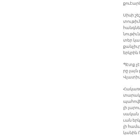
քուէար­
Սի­սի շե
տու­թիւ­
հանգ­նե
նու­թիւ
տեր կազ­
քան­չիւր
երկ­րին 
Պէտք չէ 
րը լայն
Վլա­տի­մ
Հա­կա­ռա
տա­րա­կա
պա­հո­վէ
լի լա­ր
սա­կան ա
ւան եր­կ
լի հա­մա
կա­նին 