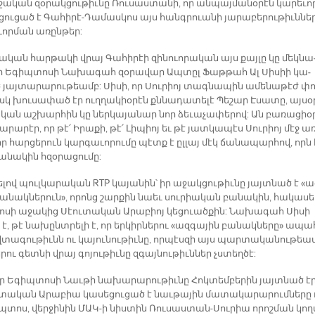
­ջա­կան զօ­րակ­ցու­թիւ­նը Ռու­սաս­տա­նի, որ ան­պայ­մա­նօ­րէն կա­րե­ւո
ցու­ցած է Գա­հի­րէ-Դա­մաս­կոս այս հանգ­րուա­նի յա­րա­բե­րու­թիւն­նե­
ւոր­ման ա­ռըն­թեր:
ա­կան հար­թա­կի վրայ Գա­հի­րէի զի­նուո­րա­կան այս քայ­լը կը մեկ­նա
ր Ե­գիպ­տո­սի Նա­խա­գահ զօ­րա­վար Ապ­տըլ Ֆաթ­թահ Ալ Սի­սիի կա­
յայ­տա­րա­րու­թեամբ: Սի­սի, որ Սու­րիոյ տագ­նա­պին ա­մե­նա­թէժ փո
իսկ խու­սա­փած էր ուղ­ղա­կիօ­րէն քննա­դա­տե­լէ Պե­շար Է­սա­տը, այ­սօ
­կան աշ­խար­հին կը ներ­կա­յա­նար նոր ձե­ւա­չա­փե­րով: Ան բա­ռա­ցիօ­
ա­րա­րէր, որ թէ՛ Ի­րա­քի, թէ՛ Լի­պիոյ եւ թէ յատ­կա­պէս Սու­րիոյ մէջ առ
որ հար­ցե­րուն կար­գա­ւո­րու­մը պէտք է ըլ­լայ մէկ ճա­նա­պար­հով, որն 
ա­նա­կին հզօ­րա­ցու­մը:
­լով պուլ­կա­րա­կան RTP կա­յա­նին՝ իր ա­ջակ­ցու­թիւ­նը յայտ­նած է «ա
ա­նակ­նե­րու­ն», ո­րոնց շար­քին նաեւ սու­րիա­կան բա­նա­կին, հա­կա­սե­
ո­սի ա­ջա­կից Սէու­տա­կան Ա­րա­բիոյ կե­ցուած­քին: Նա­խա­գահ Սի­սի
է, թէ նա­խընտ­րե­լի է, որ եր­կիր­նե­րու «ազ­գա­յին բա­նակ­նե­րը» ա­պա­
տա­գու­թիւնն ու կա­յու­նու­թիւ­նը, որ­պէս­զի այս պար­տա­կա­նու­թեա
ե­րու գետ­նի վրայ գո­յու­թիւ­նը զգայ­նու­թիւն­ներ չստեղ­ծէ:
ր Ե­գիպ­տո­սի Նաւ­թի նա­խա­րա­րու­թիւ­նը Հոկ­տեմ­բե­րին յայտ­նած էր
­տա­կան Ա­րա­բիա կա­սե­ցու­ցած է նաւ­թա­յին մա­տա­կա­րա­րում­նե­րը 
պ­տոս, վեր­ջի­նին ՄԱԿ-ի նիս­տին Ռու­սաս­տան-Սու­րիա ո­րոշ­ման կող