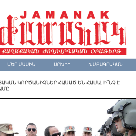
ՄԵՐ ՄԱՍԻՆ
ԱՐԽԻՒ
ԽՄԲԱԳՐԱԿԱՆ
ԱԿԱՆ ԿՈՐԾԱՆԻՉՆԵՐ ՀԱՍԱԾ ԵՆ ՀԱՄԱ. Ի՞ՆՉ Է
ԱՄԸ