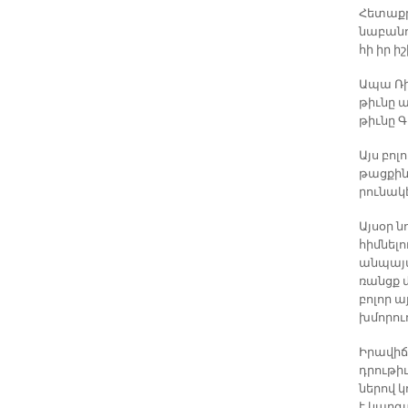
Հե­տաքրք
նա­բա­նո
հի իր իշ
Ապա Ռիատ
թիւ­նը ա
թիւ­նը Գ
Այս բո­լ
թաց­քին 
րու­նա­կ
Այ­սօր ն
հիմ­նե­լ
ան­պայ­
ռանցք մը
բո­լոր ա
խմո­րուո
Ի­րա­վի­
դրու­թիւ
նե­րով 
է կար­գա