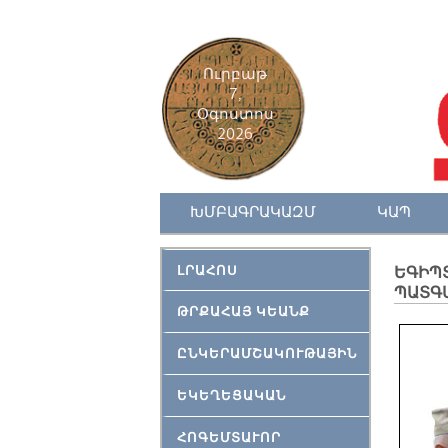
Ուրբաթ
7,
Օգոստոս
2026
ԽՄԲԱԳՐԱԿԱԶՄ
ԿԱՊ
ԼՐԱՀՈՍ
ԵԳԻՊՏ
ՊԱՏԳ
ԹՐՔԱՀԱՅ ԿԵԱՆՔ
ԸՆԿԵՐԱՄՇԱԿՈՒԹԱՅԻՆ
ԵԿԵՂԵՑԱԿԱՆ
ՀՈԳԵՄՏԱՒՈՐ