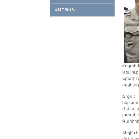
ՀԱՐԹԱԿ
Հոկ­տեմ­
Մեմ­լուք
պի­տի դա
այ­ցե­լու
Ճիշդ է,
ներ ստան
ւե­լեալ 
յստակ է
Գա­հի­ր
Տե­ղին է