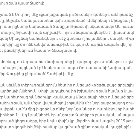
կու­թեան պատ­ճա­ռով:
շ­տած է Սու­րիոյ մէջ «քա­ղա­քա­կան լու­ծում­նե­ր» գտնե­լու անհ­րա­ժեշ­
նը, ինչ­պէս նաեւ լա­ւա­տե­սու­թիւն յայտ­նած՝ Ա­մե­րի­կա­յի Միա­ցեալ 
­րու նո­րըն­տիր նա­խա­գահ Տա­նըլտ Թրամ­փի նկատ­մամբ։ Ան հա­ւա
ն տա­լով Թրամ­փի այն ար­շա­ւին, ո­րուն նպա­տակ­նե­րէն է՝ փաս­տա­կ
մել Միա­ցեալ Նա­հանգ­նե­րու մէջ գտնուող իս­լամ­նե­րու մա­սին. «Իւ­
 եր­կիր կը փոր­ձէ անվ­տան­գու­թիւն եւ կա­յու­նու­թիւն ա­պա­հո­վել իր
եւ բնա­կիչ­նե­րուն հա­մա­ր» ձե­ւա­չա­փով:
մոռ­նալ, որ Ե­գիպ­տո­սի նա­խա­գա­հը իր յա­րա­բե­րու­թիւն­նե­րու ու­ղե­
 բա­նա­լով այ­ցե­լած էր Մոս­կուա ու ա­պա Ռու­սաս­տա­նի Նա­խա­գահ
իր Փու­թի­նը ըն­դու­նած՝ Գա­հի­րէի մէջ:
կ սիւն­նի տէ­րու­թիւն­նե­րուն հետ իր ու­նե­ցած «թե­թեւ բայց ե­րե­ւե­լի
ր­ծու­թիւն­նե­րուն, Սի­սի այդ­պէ­սով իր իշ­խա­նու­թեան հա­մար կ՚ա­
ր կա­րե­ւո­րա­գոյն նե­ցու­կը: Հա­կա­ռակ Ան­գա­րա­յի հետ ու­նե­ցած ե­րե­
ուա­ծու­թեան, ան միշտ վստա­հե­լով շրջա­նին մէջ նոր բարձ­րա­ցող ռու­
­լի­քին, ա­մէն ճիգ ի գործ կը դնէր նոր նշան­ներ ու­ղար­կե­լով իր հա­րե
իր­նե­րուն: Այդ նշան­նե­րէն էր ան­շուշտ Գա­հի­րէի բա­ւա­կան անս­պա­
­րուած կե­ցուած­քը, երբ նոյն Սի­սին կը մեր­ժէր մաս կազ­մել 2015 թո
Ռիա­տի կող­մէ Եէ­մէ­նի հա­մար կազ­մուած զի­նուո­րա­կան դա­շին­քին: