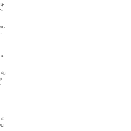
եկ­
ր­
ու­
­
շա­
 մը
որ
­
ւմ­
տք