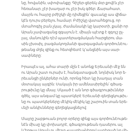
նը, հո­վա­նին, սփո­փան­քը: Գի­շեր-ցե­րեկ մօր քո­վէն չէր
հե­ռա­նար, չէր խա­ղար ու չէր իսկ գծեր: Ճա­րա­հատ,
մայրն ու հայ­րը բժիշ­կի մը դի­մե­ցին՝ զա­ւա­կը աս վի­ճա­
կէն դուրս բե­րե­լու հա­մար: Բժիշ­կը վստա­հե­ցուց, որ
մտա­հո­գիչ բան չկայ, ժա­մա­նա­կի կը կա­րօ­տի, քա­նի որ
Ա­րան չա­փա­զանց զգա­յուն է, միայն պէտք է զգոյշ ըլ­
լալ, մա­նու­կին դէմ պա­տե­րազ­մա­կան հար­ցե­րու մա­
սին չխօ­սիլ, բազ­մա­կող­մա­նի զար­գաց­ման գոր­ծու­նէու­
թեանց մղել զինք ու հետզ­հե­տէ կ­­՚անց­նին այս սար­
սափ­նե­րը:
Ի­րա­պէս ալ, ա­հա տա­րի մըն է ա­նոնք Ե­րե­ւա­նի մէջ են
ու Ա­րան շատ ու­րախ է, հանգս­տա­ցած, նոյ­նիսկ նոր ե­
րե­ւան­ցի ըն­կեր­ներ ու­նի, ո­րոնց հետ կը խա­ղայ տան
մօ­տա­կայ այ­գին: Սա­կայն իր ա­մե­նա­սի­րե­լին՝ գծագ­
րու­թիւ­նը կը մնայ: Սկսած է ան նոր գծագ­րու­թիւն­ներ
գծել, այս ան­գամ կը պատ­կե­րէ Ե­րե­ւա­նի գե­ղեց­կու­թիւ­
նը ու պատ­կեր­նե­րը մէ­կիկ-մէ­կիկ կը շա­րուին տան ե­րե­
ւե­լի ան­կիւն­նե­րը գե­ղեց­կաց­նե­լով:
Մայ­րը շաբ­թուան բո­լոր օ­րե­րը զինք այս գոր­ծու­նէու­թե­
նէն միւ­սը կը փո­խադ­րէ, գծագ­րու­թեան դա­սե­րու ալ
կ՚եր­թայ Ա­րան ու միշտ «ապ­րե­ս»­նե­րով յա­գե­ցած կը վե­