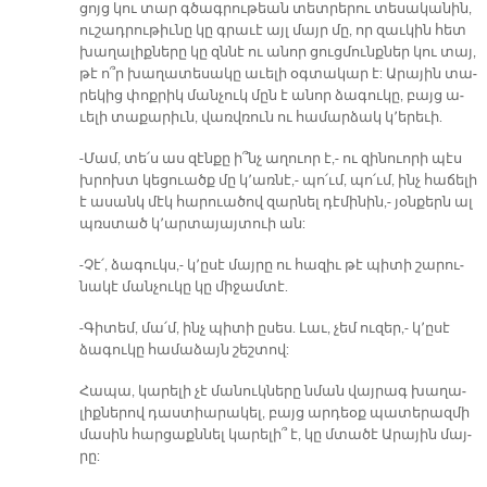
ցոյց կու տար գծագ­րու­թեան տետ­րե­րու տե­սա­կա­նին,
ու­շադ­րու­թիւ­նը կը գրա­ւէ այլ մայր մը, որ զաւ­կին հետ
խա­ղա­լիք­նե­րը կը զննէ ու ա­նոր ցուց­մունք­ներ կու տայ,
թէ ո՞ր խա­ղա­տե­սա­կը ա­ւե­լի օգ­տա­կար է: Ա­րա­յին տա­
րե­կից փոք­րիկ ման­չուկ մըն է ա­նոր ձա­գու­կը, բայց ա­
ւե­լի տա­քա­րիւն, վառվ­ռուն ու հա­մար­ձակ կ՚ե­րե­ւի.
-Մամ, տե՛ս աս զէն­քը ի՞նչ ա­ղուոր է,- ու զի­նուո­րի պէս
խրոխտ կե­ցուածք մը կ՚առ­նէ,- պո՛ւմ, պո՛ւմ, ինչ հա­ճե­լի
է ա­սանկ մէկ հա­րուա­ծով զար­նել դէ­մի­նին,- յօն­քերն ալ
պռստած կ՚ար­տա­յայ­տուի ան:
-Չէ՛, ձա­գուկս,- կ­­՚ը­սէ մայ­րը ու հա­զիւ թէ պի­տի շա­րու­
նա­կէ ման­չու­կը կը մի­ջամ­տէ.
-Գի­տեմ, մա՛մ, ինչ պի­տի ը­սես. Լաւ, չեմ ու­զեր,- կ՚ը­սէ
ձա­գու­կը հա­մա­ձայն շեշ­տով:
Հա­պա, կա­րե­լի չէ մա­նուկ­նե­րը նման վայ­րագ խա­ղա­
լիք­նե­րով դաս­տիա­րա­կել, բայց ար­դեօք պա­տե­րազ­մի
մա­սին հար­ցաքն­նել կա­րե­լի՞ է, կը մտա­ծէ Ա­րա­յին մայ­
րը: