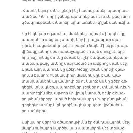
-Հա­տէ՛, ե­կուր տե՛ս, քե­զի ինչ հա­մով բա­ներ պատ­րաս­
տած եմ: Կե՛ր, որ իջ­նենք, պտտինք ես ու դուն. քե­զի նոր
գծագ­րու­թեան տետ­րեր պիտ առ­նեմ,- կ՚ը­սէ մա­նու­կին:
Կը հե­կե­կար ու­թա­մեայ ման­կի­կը, այն­պէս ինչ­պէս կը
պա­տա­հէր ան­ցեալ տա­րի, երբ իւ­րա­քան­չիւր պայ­
թիւն, հրա­ցա­նաձ­գու­թիւն, բարձր ձայն մ՚իսկ լսէր. այս
վի­ճա­կը ա­նոր մօտ յա­ռա­ջա­ցած էր այն օ­րուը­նէ, երբ
հրթի­ռը ի­րենց տու­նը մտած էր, չէր ճա­գած բա­րե­բախ­
տա­բար, բայց ա­ւե­րը տա­րա­ծած էր ամ­բողջ տան մէջ:
Ա­րան այդ պա­հուն կը գծէր: Գծե­լը միակ սի­րե­լի զբա­
ղումն է ա­նոր: Ինք­նամ­փոփ ման­կիկ մըն է ան, պա­
տաս­խան­ներն ալ ամ­փոփ են ու կարճ: Ան կը գծէր գե­
ղե­ցիկ տնակ­ներ, պար­տէզ­ներ, լեռ­ներ ու տնա­կին դէ­մի
պար­տէ­զին մէջ, ա­թո­ռի մը վրայ նստած, դէ­մը գծագ­
րու­թեան ի­րե­րը լա­րած ե­րի­տա­սարդ մը, որ բնու­թեան
գե­ղեց­կու­թիւ­նը կ­­՚ըն­դօ­րի­նա­կէ վար­պետ վրձնա­հա­
րուած­նե­րով:
Ա­սի­կա իր վեր­ջին գծագ­րու­թիւնն էր ծննդա­վայ­րին մէջ,
մայրն ու հայ­րը կար­ծես այս պատ­կե­րին մէջ տե­սած