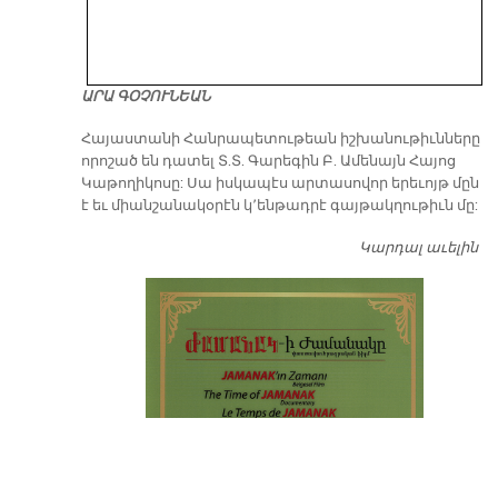
ԱՐԱ ԳՕՉՈՒՆԵԱՆ
​Հայաստանի Հանրապետութեան իշխանութիւնները
որոշած են դատել Տ.Տ. Գարեգին Բ. Ամենայն Հայոց
Կաթողիկոսը: Սա իսկապէս արտասովոր երեւոյթ մըն
է եւ միանշանակօրէն կ՚ենթադրէ գայթակղութիւն մը:
Կարդալ աւելին
Դ