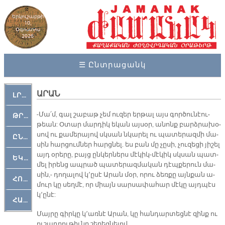
Երկուշաբթի
10,
Օգոստոս
2026
☰ Ընտրացանկ
Ա­ՐԱՆ
ԼՐԱՀՈՍ
-Մա՛մ, գալ շա­բաթ չեմ ու­զեր եր­թալ այս գոր­ծու­նէու­
ԹՐՔԱՀԱՅ ԿԵԱՆՔ
թեան: Օ­տար մար­դիկ ե­կան այ­սօր, ա­նոնք բարձ­րա­խօ­
սով ու քա­մե­րա­յով սկսան նկա­րել ու պա­տե­րազ­մի մա­
ԸՆԿԵՐԱՄՇԱԿՈՒԹԱՅԻՆ
սին հար­ցում­ներ հարց­նել. ես բան մը չը­սի, չու­զե­ցի յի­շել
այդ օ­րե­րը, բայց ըն­կեր­ներս մէ­կիկ-մէ­կիկ սկսան պատ­
ԵԿԵՂԵՑԱԿԱՆ
մել ի­րենց ապ­րած պա­տե­րազ­մա­կան դէպ­քե­րուն մա­
սին,- դո­ղա­լով կ՚ը­սէ Ա­րան մօր, ո­րու ձեռ­քը այն­քան ա­
ՀՈԳԵՄՏԱՒՈՐ
մուր կը սեղ­մէ, որ միայն սար­սա­փա­հար մէ­կը այդ­պէս
կ­­՚ը­նէ:
ՀԱՐԹԱԿ
Մայ­րը գիր­կը կ՚առ­նէ Ա­րան, կը հան­դար­տեց­նէ զինք ու
ու­շադ­րու­թիւ­նը շե­ղեց­նե­լով.