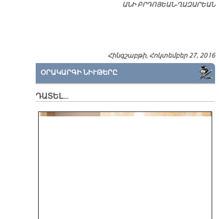
Ա­ՆԻ ԲՐԴՈ­ՅԵԱՆ-ՂԱ­ԶԱ­ՐԵԱՆ
Հինգշաբթի, Հոկտեմբեր 27, 2016
ՕՐԱԿԱՐԳԻ ՆԻՒԹԵՐԸ
ԴԱՏԵԼ…