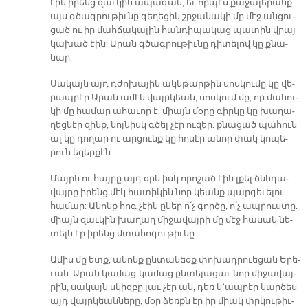
էին ի­րենց զաւ­կին ա­պա­գան, եւ որ­պէս քա­ջա­լե­րանք
այս գծագ­րու­թիւ­նը գե­ղե­ցիկ շրջա­նա­կի մը մէջ ան­ցու­
ցած ու իր մահ­ճա­կա­լին հան­դի­պա­կաց պա­տին վրայ
կա­խած էին: Ա­րան գծագ­րու­թիւ­նը դի­տե­լով կը քնա­
նար:
Սա­կայն այդ դժո­խա­յին ակն­թար­թին սոս­կու­մը կը վե­
րապ­րէր Ա­րան ա­մէն վայր­կեան, սոս­կում մը, որ մա­նու­
կի մը հա­մար ա­հա­ւոր է. միայն մօ­րը գիր­կը կը խա­ղա­
ղեց­նէր զինք, նոյ­նիսկ գծել չէր ու­զեր. քնա­ցած պա­հուն
ալ կը դո­ղար ու ար­ցունք կը հո­սէր ա­նոր փակ կո­պե­
րուն ե­զեր­քէն:
Մայրն ու հայ­րը այդ օրն իսկ ո­րո­շած էին լքել ծննդա­
վայ­րը ի­րենց մէկ հա­տի­կին նոր կեանք պար­գե­ւե­լու
հա­մար: Ա­նոնք հոգ չէին ը­ներ ո՛չ գոր­ծը, ո՛չ ապ­րուս­տը.
միայն զաւ­կին խա­ղաղ մի­ջա­վայ­րի մը մէջ հա­սակ նե­
տելն էր ի­րենց մտա­հո­գու­թիւ­նը:
Ա­միս մը ետք, ա­նոնք ըն­տա­նեօք փո­խադ­րուե­ցան Ե­րե­
ւան: Ա­րան կա­մաց-կա­մաց ըն­տե­լա­ցաւ նոր մի­ջա­վայ­
րին, սա­կայն սկիզ­բը լաւ չէր ան, դեռ կ՚ապ­րէր կար­ծես
այդ վայր­կեան­նե­րը, մօր ձեռքն էր իր միակ փրկու­թիւ­