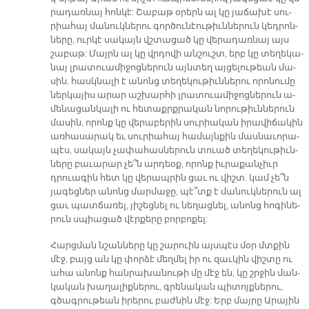
րա­դառ­նայ հոն­կէ: Շա­բաթ օ­րերն ալ կը յա­ճա­խէ սու­
րիա­հայ մա­նուկ­նե­րու գոր­ծու­նէու­թիւն­նե­րուն կեդ­րոն­
նե­րը, ուր­կէ սա­կայն վշտա­ցած կը վե­րա­դառ­նայ այս
շա­բաթ: Մայրն ալ կը վրդո­վի ան­շուշտ, երբ կը տե­ղե­կա­
նայ լրա­տուա­մի­ջոց­նե­րուն այն­տեղ այ­ցե­լու­թեան մա­
սին. հասկ­նա­լի է ա­նոնց տե­ղե­կու­թիւն­նե­րու ո­րո­նու­մը
ներ­կա­յիս ա­րար աշ­խար­հի լրա­տուա­մի­ջոց­նե­րուն ա­
մե­նա­ցան­կա­լի ու հե­տաքրք­րա­կան նո­րու­թիւն­նե­րուն
մա­սին, ո­րոնք կը վե­րա­բե­րին սու­րիա­կան ի­րա­վի­ճա­կին
առ­հա­սա­րակ եւ սու­րիա­հայ հա­մայն­քին մաս­նա­ւո­րա­
պէս, սա­կայն չա­փա­հաս­նե­րուն տուած տե­ղե­կու­թիւն­
նե­րը բա­ւա­րար չե՞ն ար­դեօք, ո­րոնք իւ­րա­քան­չիւր
դրուա­գին հետ կը վե­րապ­րին ցաւ ու վիշտ. կամ չե՞ն
յա­գեց­ներ ա­նոնց մար­մա­ջը, պէ՞տք է մա­նուկ­նե­րուն ալ
ցաւ պատ­ճա­ռել, յի­շեց­նել ու նե­ղաց­նել, ա­նոնց հո­գի­նե­
րուն սպիա­ցած վէր­քե­րը բոր­բո­քել:
Հարց­ման նշան­նե­րը կը շա­րուին այս­պէս մօր մտքին
մէջ, բայց ան կը փոր­ձէ մեղ­մել իր ու զաւ­կին վիշ­տը ու
ա­հա ա­նոնք հան­րա­խա­նու­թի մը մէջ են, կը շրջին ման­
կա­կան խա­ղա­լիք­նե­րու, գրե­նա­կան պի­տոյք­նե­րու,
գծագ­րու­թեան ի­րե­րու բաժ­նին մէջ: Երբ մայ­րը Ա­րա­յին