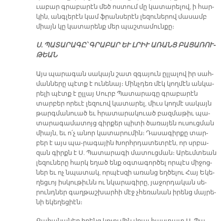
ւա­բար գրա­բա­րէն մեծ ոս­տում մը կա­տա­րե­լով, ի հար­
կին, անգ­լե­րէն կամ ֆրան­սե­րէն լե­զու­նե­րով մա­սամբ
միայն կը կա­տա­րենք մեր պաշ­տա­մուն­քը։
Ս. ՊԱ­ՏԱ­ՐԱ­ԳԸ՝ ԳՐԱ­ԲԱՐ ԵՒ ԼՐԻՒ Ա­ՌԱՆՑ ԲԱ­ՑԱ­ՌՈՒ­
ԹԵԱՆ
Այս պա­րա­գան սա­կայն շատ զգա­յուն ըլ­լա­լով իր սահ­
ման­նե­րը պէտք է ու­նե­նայ։ Մինչ­դեռ մէկ կող­մէն ան­կա­
րե­լի պէտք է ըլ­լայ Սուրբ Պա­տա­րա­գը գրա­բա­րէն
տար­բեր ո­րե­ւէ լե­զուով կա­տա­րել, միւս կող­մէ սա­կայն
թարգ­մա­նուած եւ հրա­տա­րա­կուած բազ­մա­թիւ պա­
տա­րա­գա­մա­տոյց գիր­քեր պի­տի ծա­ռա­յեն ու­սուց­ման
միայն, եւ ո՛չ ա­նոր կա­տա­րու­մին։ Դա­սա­գիր­քը տար­
բեր է այս պա-­րա­գա­յին Խորհր­դա­տետ­րէն, որ սրբա­
զան գիրքն է Ս. Պա­տա­րա­գի մա­տուց­ման։ Ա­րեւմ­տեան
լե­զու­նե­րը հարկ ե­ղած ենք օգ­տա­գոր­ծել որ­պէս մի­ջոց­
ներ եւ ոչ նպա­տակ, որ­պէս­զի ա­ռանց եղ­ծե­լու Հայ Ե­կե­
ղեց­ւոյ իս­կու­թիւնն ու նկա­րա­գի­րը, յա­ջոր­դա­կան սե­
րունդ­ներ գաղ­թաշ­խար­հի մէջ չհե­ռա­նան ի­րենց մայ­րե­
նի ե­կե­ղե­ցիէն։