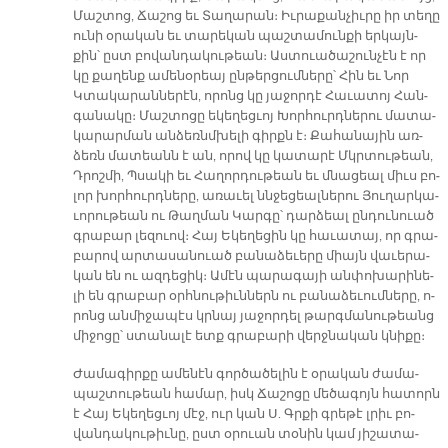
Մաշ­տոց, Ճա­շոց եւ Տա­ղա­րան։ Իւ­րա­քան­չիւ­րը իր տե­ղը
ու­նի օ­րա­կան եւ տա­րե­կան պաշ­տա­մուն­քի եր­կայն­
քին­՝ ըստ բո­վան­դա­կու­թեան։ Աս­տուա­ծա­շուն­չէն է որ
կը քա­ղենք ա­մե­նօ­րեայ ըն­թեր­ցում­նե­րը՝ Հին եւ Նոր
Կտա­կա­րան­նե­րէն, ո­րոնց կը յա­ջոր­դէ Հա­ւա­տոյ Հան­
գա­նա­կը։ Մաշ­տո­ցը ե­կե­ղեց­ւոյ Խոր­հուրդ­նե­րու մա­տա­
կա­րար­ման ան­ձեռնմ­խե­լի գիրքն է։ Քա­հա­նա­յին առ­
ձեռն մա­տեանն է ան, ո­րով կը կա­տա­րէ Մկրտու­թեան,
Դրոշ­մի, Պսա­կի եւ Հա­ղոր­դու­թեան եւ մնա­ցեալ միւս բո­
լոր խոր­հուրդ­նե­րը, ա­ռա­ւել ննջե­ցեալ­նե­րու Յու­ղար­կա­
ւո­րու­թեան ու Թաղ­ման Կար­գը՝ դար­ձեալ ըն­դու­նուած
գրա­բար լե­զուով։ Հայ Ե­կե­ղե­ցին կը հա­ւա­տայ, որ գրա­
բա­րով ար­տա­սա­նուած բա­նա­ձե­ւե­րը միայն վա­ւե­րա­
կան են ու ազ­դե­ցիկ։ Ա­մէն պա­րա­գա­յի ան­փո­խա­րի­նե­
լի են գրա­բար օրհ­նու­թիւն­ներն ու բա­նա­ձե­ւում­նե­րը, ո­
րոնց ան­մի­ջա­պէս կրնայ յա­ջոր­դել թարգ­մա­նու­թեանց
մի­ջո­ցը՝ ստա­նա­լէ ետք գրա­բա­րի վերջ­նա­կան կնի­քը։
Ժա­մա­գիր­քը ա­մե­նէն գոր­ծա­ծե­լին է օ­րա­կան ժա­մա­
պաշ­տու­թեան հա­մար, իսկ Ճա­շո­ցը մե­ծա­գոյն հա­տորն
է Հայ Ե­կե­ղեց­ւոյ մէջ, ուր կան Ս. Գրքի գրե­թէ լրիւ բո­
վան­դա­կու­թիւ­նը, ըստ օ­րուան տօ­նին կամ յի­շա­տա­