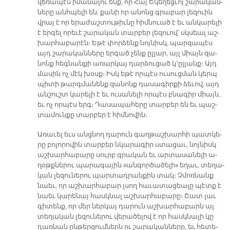
վճռա­պէս ի­մա­նա­լու ենք, որ Հայ Ե­կե­ղեց­ւոյ շա­րա­կան­
նե­րը անհ­պե­լի են, քա­նի որ ա­նոնց գրա­բար լե­զուին
վրայ է որ ե­րա­ժաշ­տու­թիւ­նը հիմ­նուած է եւ ան­կա­րե­լի
է եր­գել ո­րե­ւէ շա­րա­կան տար­բեր լե­զուով՝ սկսեալ աշ­
խար­հա­բա­րէն։ Ե­թէ փոր­ձենք նոյ­նիսկ, պար­զա­պէս
այդ շա­րա­կան­նե­րը եր­գած չենք ըլ­լար, այլ միայն զա­
նոնք հեգ­նան­քի ա­ռար­կայ դար­ձու­ցած կ՚ըլ­լանք։ Այդ
մա­սին ոչ մէկ խօսք։ Իսկ ե­թէ որ­պէս ու­սուց­ման կերպ
պի­տի թարգ­մա­նենք զա­նոնք դա­սա­գիր­քի ձե­ւով, այդ
ան­շուշտ կա­րե­լի է եւ ու­սա­նե­լի որ­պէս բնա­գիր միայն,
եւ ոչ որ­պէս երգ։ Դա­սա­պա­հե­րը տար­բեր են եւ պաշ­
տա­մուն­քը տար­բեր է հիմ­նո­վին։
Ա­ռա­ւել եւս անց­նող դա­րուն գաղ­թաշ­խար­հի պատ­կե­
րը բո­լո­րո­վին տար­բեր նկա­րա­գիր ստա­ցաւ, նոյ­նիսկ
աշ­խար­հա­բա­րը սուրբ գրա­կան եւ ար­տա­սա­նե­լի ա­
ղօթք­նե­րու պա­րա­գա­յին «ան­գործա­ծե­լի» ե­ղաւ, տե­ղա­
կան լե­զու­նե­րու պար­տադրան­քին տակ։ Չմոռ­նանք
նաեւ, որ աշ­խար­հա­բար լսող հա­ւա­տա­ցեա­լը պէտք է
նաեւ կա­րե­նայ հասկ­նալ աշ­խար­հա­բա­րը։ Շատ լաւ
գի­տենք, որ մեր ներ­կայ դա­րուն աշ­խար­հա­բարն ալ
տե­ղա­կան լե­զու­նե­րու վե­րա­ծե­լով է որ հասկ­նա­լի կը
դառ­նան ըն­թեր­ցում­ներն ու շա­րա­կան­նե­րը, եւ հե­տե­