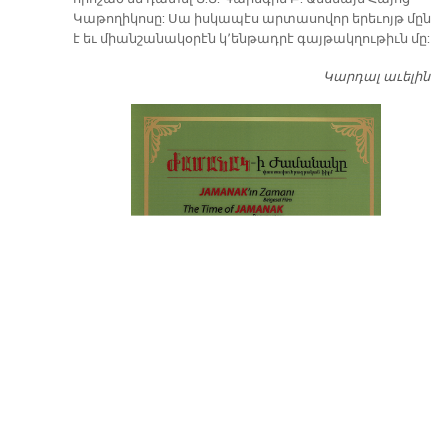
Կաթողիկոսը: Սա իսկապէս արտասովոր երեւոյթ մըն
է եւ միանշանակօրէն կ՚ենթադրէ գայթակղութիւն մը:
Կարդալ աւելին
Դ