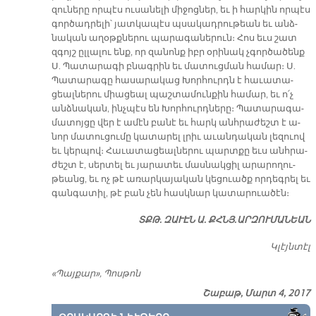
զու­նե­րը որ­պէս ու­սա­նե­լի մի­ջոց­ներ, եւ ի հար­կին որ­պէս
գոր­ծադ­րե­լի՝ յատ­կա­պէս պսա­կադ­րու­թեան եւ անձ­
նա­կան ա­ղօթք­նե­րու պա­րա­գա­նե­րուն։ Հոս եւս շատ
զգոյշ ըլ­լա­լու ենք, որ զա­նոնք իբր օ­րի­նակ չգոր­ծա­ծենք
Ս. Պա­տա­րա­գի բնագ­րին եւ մա­տուց­ման հա­մար։ Ս.
Պա­տա­րա­գը հա­սա­րա­կաց Խոր­հուրդն է հա­ւա­տա­
ցեալ­նե­րու միա­ցե­ալ պաշ­տա­մուն­քին հա­մար, եւ ո՛չ
անձ­նա­կան, ինչ­պէս են Խոր­հուրդ­նե­րը։ Պա­տա­րա­գա­
մա­տոյ­ցը վեր է ա­մէն բա­նէ եւ հարկ անհ­րա­ժեշտ է ա­
նոր մա­տու­ցու­մը կա­տա­րել լրիւ ա­ւան­դա­կան լե­զուով
եւ կեր­պով։ Հա­ւա­տա­ցեալ­նե­րու պարտ­քը եւս անհ­րա­
ժեշտ է, սեր­տել եւ յա­րա­տեւ մաս­նակ­ցիլ ա­րա­րո­ղու­
թեանց, եւ ոչ թէ ա­ռար­կա­յա­կան կե­ցուածք որ­դեգ­րել եւ
գան­գա­տիլ, թէ բան չեն հասկ­նար կա­տա­րուա­ծէն։
ՏՔԹ. ԶԱՒԷՆ Ա. ՔՀՆՅ. ԱՐԶՈՒՄԱՆԵԱՆ
Կլէյն­տէլ
«Պայքար», Պոսթոն
Շաբաթ, Մարտ 4, 2017