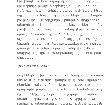
կին, ինչ­պէս նաեւ ա­րա­րո­ղա­կար­գե­րու ամ­բող­ջա­կան
միա­ւոր­նե­րը, ինչ­պէս Ջրօրհ­նէ­քի, Խա­չա­հան­գիս­տի,
Ոտն­լուա­յի, Խա­ղո­ղօրհ­նէ­քի, Խաչ­վե­րա­ցի Թա­փօ­րին եւ
այլ կար­գե­րու, հայ եւ ուղ­ղա­փառ ե­կե­ղե­ցա­կան հայ­րե­
րու ըն­դար­ձակ ա­ղօթք­նե­րով միա­սին։ Ճա­շո­ցը գրե­թէ
ան­գոր­ծա­ծե­լի է այժմ, եւ սա­կայն ե­կե­ղե­ցի­ներ պրակ­նե­
րու վե­րա­ծե­լով յի­շեալ ա­րա­րո­ղա­կար­գե­րը ըստ ա­ւուր
պատ­շա­ճի առ­ձեռն կը գոր­ծա­ծեն զա­նոնք, գրա­բա­րով,
աշ­խար­հա­բա­րով եւ տե­ղա­կան այլ լե­զու­նե­րով, միշտ
նկա­տի ու­նե­նա­լով որ Պա­տա­րա­գա­մա­տոյց գիր­քը բա­
ցա­ռու­թիւն կազ­մե­լով բո­լո­րո­վին ան­կախ կը մնայ եւ
տար­բե­րակ չի կրնար հան­դի­սա­նալ այ­լա­լե­զու գոր­ծա­
ծու­թեամբ։
ՄԵՐ ՏԵ­ՍՈՒ­ԹԻՒ­ՆԸ
Հայ Ե­կե­ղե­ցին իր իս­կու­թեա­նը մէջ հայ­կա­կան հաս­տա­
տու­թիւն մըն է, եւ ե­թէ աշ­խար­հա­բար լե­զուն պի­տի որ­
դեգ­րենք որ­պէս օ­ժան­դակ եւ ոչ որ­պէս փո­խա­րի­նող
գրա­բա­րին, բա­րե­կար­գու­թեան ո­գիին հա­մա­ձայն քայլ
մը ա­ռած կ՚ըլ­լանք։ Նոյն հաս­կա­ցո­ղու­թեամբ ա­րեւմ­
տեան եր­կիր­նե­րուն մէջ՝ Եւ­րո­պա, Ա­մե­րի­կա­ներ, Աւստ­
րա­լիա, ուր ան­պայ­ման գոր­ծա­ծուե­լու են տե­ղա­կան լե­