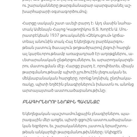
ու շա­րա­կան­նե­րը թարգ­մա­նա­բար պար­զա­բա­նել աշ­
խար­հա­բա­րի օգ­տա­գոր­ծու­մով։
Հար­ցը սա­կայն շատ ա­ւե­լի բարդ է։ Այդ մա­սին նա­հա­
տակ Ա­մե­նայն Հա­յոց Կա­թո­ղի­կոս Տ.Տ. Խո­րէն Ա. Մու­
րատ­բէ­կեան 1937 թուա­կա­նին «Զե­կու­ցում» կրճա­
տեալ ա­նու­նին տակ Հայ Ե­կե­ղեց­ւոյ բա­րեկար­գու­
թեան յա­տուկ ծա­ւա­լուն թղթած­րա­րով լե­զուի հարցն
ալ կա­րե­ւո­րու­թեամբ ա­ռա­ջադ­րած էր ա­ղօթք­նե­րու, ա­
ւե­տա­րա­նա­կան ըն­թեր­ցում­նե­րու եւ ա­րա­րո­ղա­կար­գե­
րու մա­տուց­ման մէջ։ Հար­ցը բարդ է, ո­րով­հե­տեւ միայն
թարգ­մա­նու­թեամբ պի­տի չլու­ծուէին լե­զուա­կան եւ
մեկ­նա­բա­նա­կան հար­ցե­րը, ո­րոնք նոյ­նիսկ, ընդ­հա­կա­
ռա­կը, պի­տի եղ­ծէին բնա­գիր­նե­րուն ի­մաստն ու ա­նոնց
ար­տա­յայ­տած աս­տուա­ծա­բա­նու­թիւ­նը։
ԲՆԱ­ԳԻՐ­ՆԵ­ՐՈՒ ՆԵՐ­ՔԻՆ ՊԱ­ՀԱՆ­ՋԸ
Ե­կե­ղե­ցա­կան պաշ­տա­մուն­քա­յին բնա­գիր­նե­րու պա­
րա­գա­յին մեր առ­ջեւ պի­տի ցցուին աս­տուա­ծաբա­նա­
կան եզ­րե­րու եւ շա­րա­կան­նե­րու յա­տուկ ե­րաժշտու­
թեան ան­կա­րե­լի թարգ­մա­նու­թիւն­նե­րը։ Սկիզ­բէն