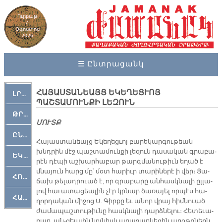
Ուրբաթ
7,
Օգոստոս
2026
☰ Ընտրացանկ
ՀԱՅԱՍՏԱՆԵԱՅՑ ԵԿԵՂԵՑՒՈՅ
ԼՐԱՀՈՍ
ՊԱՇՏԱՄՈՒՆՔԻ ԼԵԶՈՒՆ
ԹՐՔԱՀԱՅ ԿԵԱՆՔ
ՄՈՒՏՔ
ԸՆԿԵՐԱՄՇԱԿՈՒԹԱՅԻՆ
Հա­յաս­տա­նեայց Ե­կե­ղեց­ւոյ բա­րե­կար­գու­թեան
խնդրին մէջ պաշ­տա­մուն­քի լե­զուն դա­սա­կան գրա­բա­
ԵԿԵՂԵՑԱԿԱՆ
րէն դէ­պի աշ­խար­հա­բար թարգ­մա­նու­թիւն ե­ղած է
մնա­յուն հարց մը՝ մօտ հա­րիւր տա­րի­նե­րէ ի վեր։ Յա­
ՀՈԳԵՄՏԱՒՈՐ
ճախ թե­լադ­րուած է, որ գրա­բա­րը ան­հասկ­նա­լի ըլ­լա­
լով հա­ւա­տա­ցեա­լին չէր կրնար ծա­ռա­յել որ­պէս հա­
ՀԱՐԹԱԿ
ղոր­դա­կան մի­ջոց Ս. Գիր­քը եւ ա­նոր վրայ հիմ­նուած
ժա­մա­պաշ­տու­թիւ­նը հասկ­նա­լի դարձ­նե­լու։ Հե­տե­ւա­
բար, ան­­-ցեա­լին նոյ­նիսկ ա­ռա­ջար­կե­ցին ա­ղօթք­ներն