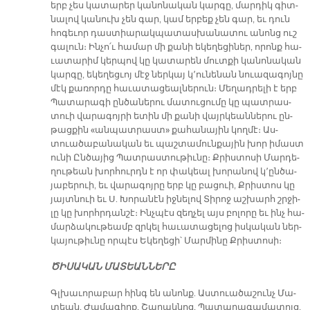
երբ չես կա­տա­րեր կա­նո­նա­կան կար­գը, մար­դիկ գիտ­
նա­լով կա­նուխ չեն գար, կամ եր­բեք չեն գար, եւ դուն
հո­գե­ւոր դաս­տիա­րա­կպա­տաս­խա­նա­տու ա­նոնց ուշ
գա­լուն։ Ին­չո՛ւ հա­մար մի քա­նի ե­կե­ղե­ցի­ներ, ո­րոնք հա­
ւա­տա­րիմ կեր­պով կը կա­տա­րեն մուտ­քի կա­նո­նա­կան
կար­գը, ե­կե­ղեց­ւոյ մէջ ներ­կայ կ՚ու­նե­նան նուա­զա­գոյ­նը
մէկ քա­ռոր­դը հա­ւա­տա­ցեալ­նե­րուն։ Մե­ղադ­րե­լի է երբ
Պա­տա­րա­գի ըն­ծա­նե­րու մա­տու­ցու­մը կը պատ­րաս­
տուի վա­րա­գոյ­րի ե­տին մի քա­նի վայր­կեան­նե­րու ըն­
թաց­քին «ան­պատ­րաստ» քա­հա­նա­յին կող­մէ։ Աս­
տուա­ծա­բա­նա­կան եւ պաշ­տա­մուն­քա­յին խոր ի­մաստ
ու­նի Ըն­ծա­յից Պատ­րաս­տու­թիւ­նը։ Քրիս­տո­սի Մար­դե­
ղու­թեան խոր­հուրդն է որ փա­կեալ խո­րա­նով կ՚ըն­ծա­
յա­բե­րուի, եւ վա­րա­գոյ­րը երբ կը բա­ցուի, Քրիս­տոս կը
յայտ­նուի եւ Ս. Խո­րա­նէն իջ­նե­լով Տի­րոջ աշ­խարհ շրջի­
լը կը խորհր­դան­շէ։ Ինչ­պէս զեղ­չել այս բո­լո­րը եւ ինչ հա­
մար­ձա­կու­թեամբ զրկել հա­ւա­տա­ցե­լոց իս­կա­կան ներ­
կա­յու­թիւ­նը որ­պէս Ե­կե­ղե­ցի՝ Մար­մի­նը Քրիս­տո­սի։
ԾԻ­ՍԱ­ԿԱՆ ՄԱ­ՏԵԱՆ­ՆԵ­ՐԸ
Գլխա­ւո­րա­բար հինգ են ա­նոնք. Աս­տուա­ծա­շունչ Մա­
տեան, Ժա­մա­գիրք, Շա­րակ­նոց, Պա­տարա­գա­մա­տոյց,