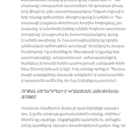
Քա­հա­նա­ներ ի­րենց կո­չու­մին վրայ հաս­տատ Ս. Պա­
տա­րա­գը ան­պայ­ման կա­տա­րե­լու են գրա­բար բնագ­
րով միայն եւ լրիւ ա­րա­րո­ղա­կար­գով։ Որ­քան ող­բա­լի է,
երբ ո­մանք կրճա­տե­լու միտ­քով զանց կ՚առ­նեն Ս. Պա­
տա­րա­գի բաց­ման «Խոր­հուրդ Խո­րին» հո­գեզ­մայլ շա­
րա­կա­նը, կ՚ան­տե­սեն ի­րենց ան­ձին հո­գե­ւոր պատ­րաս­
տու­թիւ­նը՝ լուա­ցու­մով եւ խոս­տո­վա­նան­քով, զանց
կ՚առ­նեն թա­փօ­րը, եւ հա­ւա­տա­ցեալ­նե­րը կը զրկեն
անձ­նա­կան օրհ­նու­թիւն ստա­նա­լէ՝ խունկով եւ խա­չա­
համ­բոյ­րով։ Կը տես­նենք եւ հիաս­թափ կ՚ըլ­լանք երբ
պա­տա­րա­գի­չը, ան­պատ­րաստ, ա­ճա­պա­րան­քով,
ծած­կեալ խո­րա­նի ե­տին պա­հուը­տած, յան­կարծ «Օրհ­
նեա Տէր»ով ե­րե­ւան կ՚ել­լէ։ Իսկ ա­նոնք ո­րոնք Ս. Պա­տա­
րա­գի ա­ղօթք­նե­րը մա­սամբ անգ­լե­րէն կ՚ար­տա­սա­նեն,
կ՚ա­ղար­տեն ա­մէն ինչ որ Հայ Ե­կե­ղեց­ւոյ յա­տուկ է։
ՈՐ­ՔԱՆ ՄԵ­ՂԱԴ­ՐԵ­ԼԻ Է ԿՐՃԱՏ­ՄԱՆ ԱՅՍ ՔՄԱ­ՀԱ­
ՃՈՅ­ՔԸ
«Կա­նուխ ժա­մե­րուն մարդ չի գար ե­կե­ղե­ցի այնպէս
որ», կ՚ը­սեն ան­փոյթ քա­հա­նա­նե­րէն ո­մանք, «Օր­հեա՛
Տէր»էն կը սկսինք», ինք­զինք­նին կա­նո­նին եւ օ­րէն­քին
տէ­րը կար­ծե­լով։ Այդ­պէս մտա­ծող­նե­րուն ը­սե­լու ենք, որ