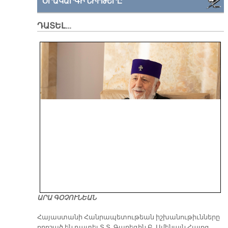
ՕՐԱԿԱՐԳԻ ՆԻՒԹԵՐԸ
ԴԱՏԵԼ…
ԱՐԱ ԳՕՉՈՒՆԵԱՆ
​Հայաստանի Հանրապետութեան իշխանութիւնները
որոշած են դատել Տ.Տ. Գարեգին Բ. Ամենայն Հայոց