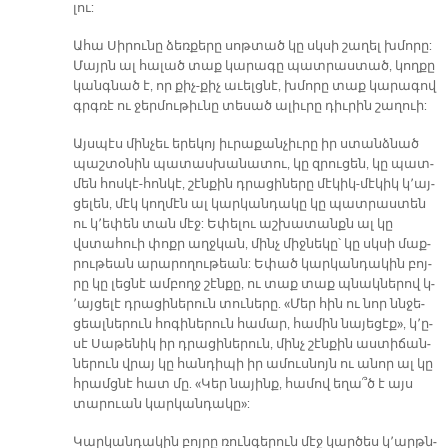
լու:
Ա­հա Սի­րու­նը ձեռ­քե­րը սոթ­տած կը սկսի շա­ղել խմո­րը:
Մայրն ալ հա­լած տաք կա­րա­գը պատ­րաս­տած, կող­քը
կանգ­նած է, որ քիչ-քիչ ա­ւելց­նէ, խմո­րը տաք կա­րա­գով
գրգռէ ու ջեր­մու­թիւ­նը տե­սած ա­լիւ­րը դիւ­րին շա­ղուի:
Այս­պէս մին­չեւ ե­րե­կոյ իւ­րա­քան­չիւ­րը իր ստանձ­նած
պաշ­տօ­նին պա­տաս­խա­նա­տու, կը զրու­ցեն, կը պատ­
մեն հոս­կէ-հոն­կէ, շէն­քին դրա­ցի­նե­րը մէ­կիկ-մէ­կիկ կ՚այ­
ցե­լեն, մէկ կող­մէն ալ կար­կան­դա­կը կը պատ­րաս­տեն
ու կ՚ե­փեն տան մէջ: Ե­փե­լու աշ­խա­տանքն ալ կը
վստա­հուի փոքր աղջ­կան, մինչ միջ­նե­կը՝ կը սկսի մաք­
րու­թեան ա­րա­րո­ղու­թեան: Ե­փած կար­կան­դա­կին բոյ­
րը կը լեց­նէ ամ­բողջ շէն­քը, ու տաք տաք պնակ­նե­րով կ­­
՚այ­ցե­լէ դրա­ցի­նե­րուն տու­նե­րը. «Մեր հին ու նոր ննջե­
ցեալ­նե­րուն հո­գի­նե­րուն հա­մար, հա­մին նա­յե­ցէ­ք», կ՚ը­
սէ Սա­թե­նիկ իր դրա­ցի­նե­րուն, մինչ շէն­քին աս­տի­ճան­
նե­րուն վրայ կը հան­դի­պի իր ա­մուս­նոյն ու ա­նոր ալ կը
հրամց­նէ հատ մը. «Կեր նա­յինք, հա­մով ե­ղա՞ծ է այս
տա­րուան կար­կան­դա­կը»:
Կար­կան­դա­կին բոյ­րը ռուն­գե­րուն մէջ կար­ծես կ՚արթն­