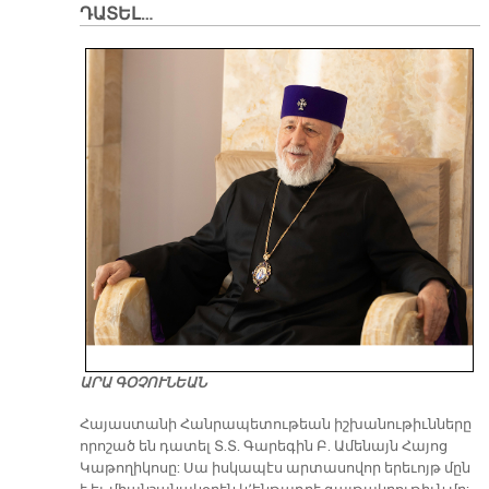
ԴԱՏԵԼ…
ԱՐԱ ԳՕՉՈՒՆԵԱՆ
​Հայաստանի Հանրապետութեան իշխանութիւնները
որոշած են դատել Տ.Տ. Գարեգին Բ. Ամենայն Հայոց
Կաթողիկոսը: Սա իսկապէս արտասովոր երեւոյթ մըն