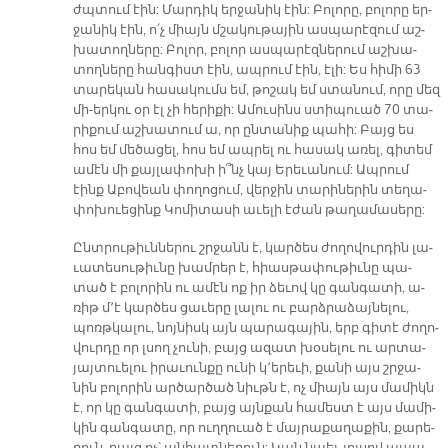
ժպտում էին: Մար­դիկ եր­ջա­նիկ էին: Բո­լո­րը, բո­լո­րը եր­
ջա­նիկ էին, ո՛չ միայն մշա­կու­թա­յին աս­պա­րէ­զում աշ­
խա­տող­նե­րը: Բո­լոր, բո­լոր աս­պա­րէզ­նե­րում աշ­խա­
տող­նե­րը հան­գիստ էին, ապ­րում էին, է­լի: Ես հի­մի 63
տա­րե­կան հա­սա­կումս եմ, թո­շակ եմ ստա­նում, ո­րը մեզ
մի-եր­կու օր էլ չի հե­րի­քի: Ա­մու­սինս ստի­պուած 70 տա­
րի­քում աշ­խա­տում ա, որ ըն­տա­նիք պա­հի: Բայց ես
հոս եմ մե­ծա­ցել, հոս եմ ապ­րել ու հա­սակ ա­ռել, գի­տեմ
ա­մէն մի քայ­լա­փո­խի ի՞նչ կայ Ե­րե­ւա­նում: Ապ­րում
էինք Ա­բո­վեան փո­ղո­ցում, վեր­ջին տա­րի­նե­րին տե­ղա­
փո­խուե­ցինք Կո­մի­տա­սի ա­ւե­լի է­ժան թա­ղա­մա­սե­րը:
Ընտ­րու­թիւն­նե­րու շրջանն է, կար­ծես ժո­ղո­վուր­դին լա­
ւա­տե­սու­թիւ­նը խամ­րեր է, հիաս­թա­փու­թիւ­նը պա­
տած է բո­լո­րին ու ա­մէն ոք իր ձե­ւով կը գան­գա­տի, ա­
ռիթ մ՚է կար­ծես ցա­ւե­րը լա­լու ու բարձ­րա­ձայ­նե­լու,
պոռթ­կա­լու, նոյ­նիսկ այն պա­րա­գա­յին, երբ գի­տէ ժո­ղո­
վուր­դը որ լսող չու­նի, բայց ա­զատ խօ­սե­լու ու ար­տա­
յայ­տուե­լու ի­րա­ւուն­քը ու­նի կ­­՚ե­րե­ւի, քա­նի այս շրջա­
նին բո­լո­րին ար­ծար­ծած նիւթն է, ոչ միայն այս մա­միկն
է, որ կը գան­գա­տի, բայց այն­քան հա­մեստ է այս մա­մի­
կին գան­գա­տը, որ ուղ­ղուած է մայ­րա­քա­ղա­քին, քա­րե­