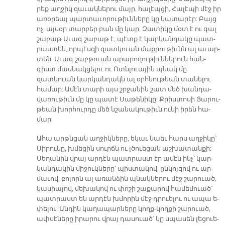
րեք աղ­ջիկ զա­ւակ­նե­րու մայր, հա­լէպ­ցի, Հա­լէ­պի մէջ իր
ա­ռօ­րեայ պար­տա­ւո­րու­թիւն­նե­րը կը կա­տա­րէր: Բայց
ոչ, այ­սօր տար­բեր բան մը կար, Զա­տի­կը մօտ է ու գալ
շա­բաթ Ա­ւագ շա­բաթ է, պէտք է կար­կան­դա­կը պատ­
րաս­տեն, որ­պէս­զի զատ­կուան մաք­րու­թիւնն ալ ա­ւար­
տեն, Ա­ւագ շաբ­թուան ա­րա­րո­ղու­թիւն­նե­րուն հան­
գիստ մաս­նակ­ցե­լու ու Ոտն­լուա­յին պնակ մը
զատկուան կար­կան­դակն ալ օրհ­նու­թեան տա­նե­լու
հա­մար: Ա­մէն տա­րի այս շրջա­նին շատ մեծ խան­դա­
վա­ռու­թիւն մը կը պա­տէ Սա­թե­նի­կը: Քրիս­տո­սի Յա­րու­
թեան խոր­հուր­դը մեծ նշա­նա­կու­թիւն ու­նի ի­րեն հա­
մար:
Ա­հա արթն­ցան աղ­ջիկ­նե­րը, ե­կաւ նաեւ հարս աղ­ջի­կը՝
Սի­րու­նը, խմե­ցին սուրճն ու լծուե­ցան աշ­խա­տան­քի:
Սե­ղա­նին վրայ ար­դէն պատ­րաստ էր ա­մէն ինչ՝ կար­
կան­դա­կին մի­ջուկ­նե­րը՝ պիս­տա­կով, ըն­կոյ­զով ու ար­
մա­ւով, բո­լորն ալ ա­ռան­ձին պնակ­նե­րու մէջ շա­րուած,
կա­սիա­յով, մե­խա­կով ու փո­շի շա­քա­րով հա­մե­մուած՝
պատ­րաստ են ար­դէն խմո­րին մէջ դրուե­լու ու ա­պա ե­
փե­լու: Ան­դին կա­ղա­պար­նե­րը կողք-կող­քի շա­րուած,
ափ­սէ­նե­րը ի­րա­րու վրայ դա­սուած՝ կը սպա­սեն լե­ցուե­