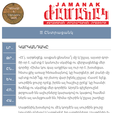
Կիրակի
9,
Օգոստոս
2026
☰ Ընտրացանկ
ԿԱՐԿԱՆԴԱԿԸ
ԼՐԱՀՈՍ
-Հէ՛յ, արթն­ցէք, աս­քան քնա­նա՞լ մը կ­­՚ըլ­լայ, այ­սօր գոր­
ԹՐՔԱՀԱՅ ԿԵԱՆՔ
ծի օր է, պէտք է կա­նուխ սկսինք ու վեր­ջաց­նենք մեր
գոր­ծը: Հի­մա կու գայ աղ­ջիկս ալ ուր որ է, խօ­սե­ցաւ
ԸՆԿԵՐԱՄՇԱԿՈՒԹԱՅԻՆ
հետս քիչ ա­ռաջ հե­ռա­ձայ­նով, կը հարց­նէր, թէ բա­նի մը
պէտք ու­նի՞նք, որ յե­տոյ վար իջ­նել չըլ­լայ: Հա­տէ ե­լէք,
ԵԿԵՂԵՑԱԿԱՆ
սուր­ճին ջու­րը դրէք, ի­րեն ալ հա­շի­ւը ը­րէք՝ կը հաս­նի:
Խմենք ու սկսինք մեր գոր­ծին: Ար­դէն գի­շե­րուը­նէ
ՀՈԳԵՄՏԱՒՈՐ
թրջուած են ա­լիւր­նե­րը կա­րա­գով ու կա­թով, հա­մեմ­
ներն ալ ա­ւել­ցուած են, հի­մա դիւ­րին կ՚ըլ­լայ շա­ղե­լը:
ՀԱՐԹԱԿ
Սա­թե­նիկ խօ­սե­լով ու մէկ կող­մէն ալ սուր­ճին ջու­րը
կրա­կին դնե­լով կ­­՚արթնց­նէ իր աղ­ջիկ­նե­րը: Սա­թե­նիկ ե­