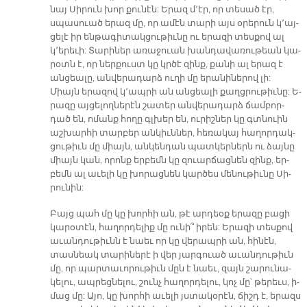
նայ Սի­րուն խոր քու­նէն: Ե­րազ մ­­՚էր, որ տե­սած էր,
սպա­սուած ե­րազ մը, որ ա­մէն տա­րի այս օ­րե­րուն կ՚այ­
ցե­լէ իր են­թա­գի­տակ­ցու­թիւ­նը ու ե­րա­զի տես­քով ալ
կ՚ե­րե­ւի: Տա­րի­ներ ա­ռա­ջուան խան­դա­վա­ռու­թեան կա­
րօտն է, որ ներ­քուստ կը կրծէ զինք, քա­նի ալ ե­րազ է
ան­ցեա­լը, ան­վե­րա­դարձ ու­ղի մը ե­րա­նի­նե­րով լի:
Միայն ե­րա­զով կ­­՚ապ­րի ան ան­ցեա­լի քաղց­րու­թիւ­նը: Ե­
րա­զը այ­ցե­լող­նե­րէն շա­տեր ան­վե­րա­դարձ ճամ­բոր­
դած են, ո­մանք հո­ղը գլխեր են, ու­րիշ­ներ կը գտնուին
աշ­խար­հի տար­բեր ան­կիւն­ներ, հե­ռա­կայ հա­ղոր­դակ­
ցու­թիւն մը միայն, ան­կեն­դան պատ­կեր­ներն ու ձայ­նը
միայն կան, ո­րոնք եր­բեմն կը զուար­ճաց­նեն զինք, եր­
բեմն ալ ա­ւե­լի կը խո­րաց­նեն կար­ծես մե­նու­թիւ­նը Սի­
րու­նին:
Բայց պահ մը կը խոր­հի ան, թէ ար­դեօք ե­րա­զը բա­ցի
կա­րօ­տէն, հա­ղոր­դե­լիք մը ու­նի՞ ի­րեն: Ե­րա­զի տես­քով
ա­ւան­դու­թիւնն է նաեւ որ կը վե­րապ­րի ան, հի­նէն,
տաս­նեակ տա­րի­նե­րէ ի վեր յար­գուած ա­ւան­դու­թիւն
մը, որ պար­տա­ւո­րու­թիւն մըն է նաեւ, զայն շա­րու­նա­
կե­լու, ապ­րեց­նե­լու, շունչ հա­ղոր­դե­լու, կոչ մը՝ թե­րեւս, ի­
մաց մը: Ա­յո, կը խոր­հի ա­ւե­լի յստա­կօ­րէն, ճիշդ է, ե­րազս