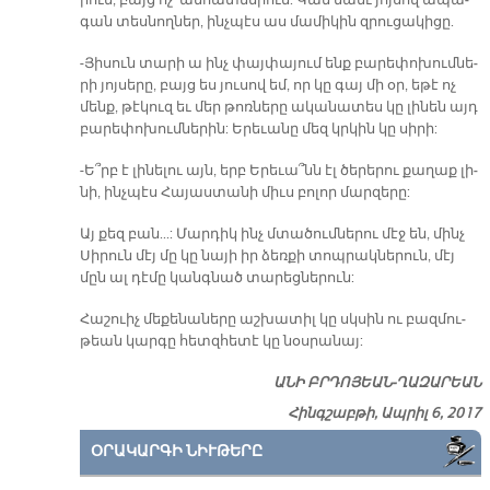
րուն, բայց ոչ՝ ան­հատ­նե­րուն: Կան նաեւ յոյ­սով ա­պա­
գան տես­նող­ներ, ինչ­պէս աս մա­մի­կին զրու­ցա­կի­ցը.
-Յի­սուն տա­րի ա ինչ փայ­փա­յում ենք բա­րե­փո­խում­նե­
րի յոյ­սե­րը, բայց ես յու­սով եմ, որ կը գայ մի օր, ե­թէ ոչ
մենք, թէ­կուզ եւ մեր թոռ­նե­րը ա­կա­նա­տես կը լի­նեն այդ
բա­րե­փո­խում­նե­րին: Ե­րե­ւա­նը մեզ կրկին կը սի­րի:
-Ե՞րբ է լի­նե­լու այն, երբ Ե­րե­ւա՞նն էլ ծե­րե­րու քա­ղաք լի­
նի, ինչ­պէս Հա­յաս­տա­նի միւս բո­լոր մար­զե­րը:
Այ քեզ բան...: Մար­դիկ ինչ մտա­ծում­նե­րու մէջ են, մինչ
Սի­րուն մէյ մը կը նա­յի իր ձեռ­քի տոպ­րակ­նե­րուն, մէյ
մըն ալ դէ­մը կանգ­նած տա­րեց­նե­րուն:
Հա­շուիչ մե­քե­նա­նե­րը աշ­խա­տիլ կը սկսին ու բազ­մու­
թեան կար­գը հետզ­հե­տէ կը նօս­րա­նայ:
Ա­ՆԻ ԲՐԴՈ­ՅԵԱՆ-ՂԱԶ­ԱՐԵԱՆ
Հինգշաբթի, Ապրիլ 6, 2017
ՕՐԱԿԱՐԳԻ ՆԻՒԹԵՐԸ