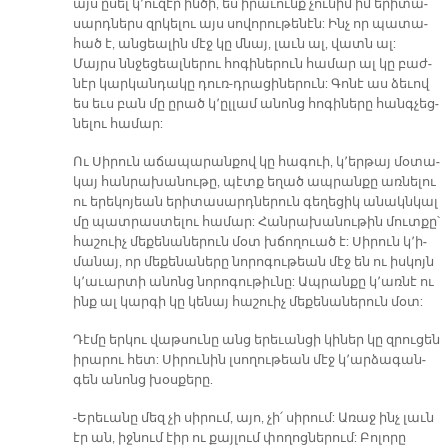
այս ը­սել կ՚ու­զէր ին­ծի, ես ի­րա­ւունք չու­նիմ իմ ե­րի­տա­
սարդ­ներս զրկե­լու այս սո­վո­րու­թե­նէն: Ինչ որ պա­տա­
հած է, ան­ցեա­լին մէջ կը մնայ, լաւն ալ, վատն ալ:
Մայրս ննջե­ցեալ­նե­րու հո­գի­նե­րուն հա­մար ալ կը բաժ­
նէր կար­կան­դա­կը դուռ-դրա­ցի­նե­րուն: Գո­նէ աս ձե­ւով
ես եւս բան մը ը­րած կ՚ըլ­լամ ա­նոնց հո­գի­նե­րը հանգ­չեց­
նե­լու հա­մար:
Ու Սի­րուն ա­ճա­պա­րան­քով կը հա­գուի, կ՚եր­թայ մօ­տա­
կայ հան­րա­խա­նու­թը, պէտք ե­ղած ապ­րան­քը առ­նե­լու
ու ե­րե­կո­յեան ե­րի­տա­սարդ­նե­րուն գե­ղե­ցիկ ա­նակն­կալ
մը պատ­րաս­տե­լու հա­մար: Հան­րա­խա­նու­թին մուտ­քը՝
հա­շուիչ մե­քե­նա­նե­րուն մօտ խճո­ղուած է: Սի­րուն կ՚ի­
մա­նայ, որ մե­քե­նա­նե­րը նո­րո­գու­թեան մէջ են ու իս­կոյն
կ՚ա­ւար­տի ա­նոնց նո­րո­գու­թիւ­նը: Ապ­րան­քը կ՚առ­նէ ու
ինք ալ կար­գի կը կե­նայ հա­շուիչ մե­քե­նա­նե­րուն մօտ:
Դէ­մը եր­կու վաթ­սու­նը անց ե­րե­ւան­ցի կիներ կը զրու­ցեն
ի­րա­րու հետ: Սի­րու­նին լսո­ղու­թեան մէջ կ՚ար­ձա­գան­
գեն ա­նոնց խօս­քե­րը.
-Ե­րե­ւա­նը մեզ չի սի­րում, ա­յո, չի՛ սի­րում: Ա­ռաջ ինչ լաւն
էր ան, իջ­նում էիր ու քայ­լում փո­ղոց­նե­րում: Բո­լո­րը