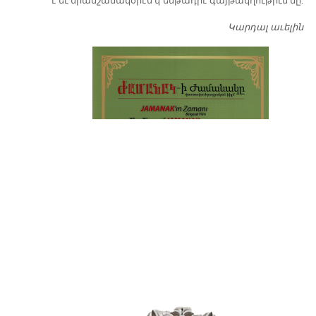
է եւ միանշանակօրէն կ՚ենթադրէ գայթակղութիւն մը:
Կարդալ աւելին
Դ