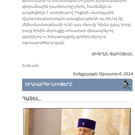
կերտուածի եւ նուաճական յուշերու-յիշատակներու
զեղումնային խառնուրդը բերել, համեմելն ու
ապրեցնելն է առօրեայով: Ինքնին մարդկային
մշակութաբանական առաքելութիւնն ալ ձեւով մը
մեծամասնութեամբ ունի այդ մղումը՝ հիմա ըլլալ նորը,
բայց հինին սերուցքը տեւաբար վերապրելով,
վայելելով ու իմաստացնել-գործուղելով ու
օգտագործելով զայն:
ՏԻԳՐԱՆ ԳԱԲՈՅԵԱՆ
Երեւան
Երեքշաբթի, Օգոստոս 6, 2024
ՕՐԱԿԱՐԳԻ ՆԻՒԹԵՐԸ
ԴԱՏԵԼ…