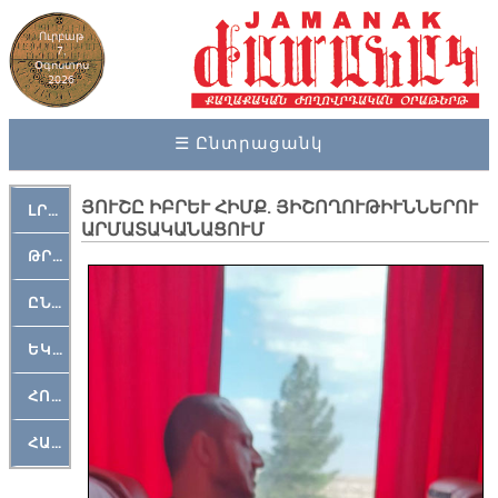
Ուրբաթ
7,
Օգոստոս
2026
☰ Ընտրացանկ
ՅՈՒՇԸ ԻԲՐԵՒ ՀԻՄՔ. ՅԻՇՈՂՈՒԹԻՒՆՆԵՐՈՒ
ԼՐԱՀՈՍ
ԱՐՄԱՏԱԿԱՆԱՑՈՒՄ
ԹՐՔԱՀԱՅ ԿԵԱՆՔ
ԸՆԿԵՐԱՄՇԱԿՈՒԹԱՅԻՆ
ԵԿԵՂԵՑԱԿԱՆ
ՀՈԳԵՄՏԱՒՈՐ
ՀԱՐԹԱԿ