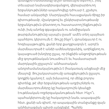
կեանքին ժամանակը միշտ առաւելին ձգտող է, իսկ
տեւաբար նախագերազանցող, վերաբարձուող
երջանկութիւններ ապահովելը դժուար է, չըսելու
համար անկարելի: Մարդկային հաւաքական ճիգը իր
գիտութեամբ, մշակոյթով եւ ընկերաբանութեամբ
երջանկութիւն փնտռող ու հաստատող ինքնութիւն
ունի, իսկ անոնց զգացական ու անմիջական
թարգմանութիւնը այսպէս ըսած՝ ամէն տեղ պայծառ
պահերու կերտումն է: Յուշը ինչո՞ւ վտանգաւոր է ու
հոգեպայթուցիկ․ քանի երբ քաղցրագոյն է, արդէն
մարմնաւորած է անձի ամենաերջանիկ, առինքնող ու
կայացուած խնդիրը ըլլալ, որ ինքնին անցողիկութեան
մէջ գոյութենական նուաճում է եւ համատարած
մարդկային չըլլալուն՝ անհատական
անդրժամանակայնութիւն է (հակառակ անցեալի մէջ
մնալով): Յուշակատարումը առաքելութիւն ըլլալու
կողքին կլանող է, այն իմաստով, որ մենք բոլորս
գիտենք, թէ մեր երջանկութեան աղբիւրներն ու
մարմնաւորումները կը հակադրուին կեանքի
էութենական ողբերգականութեան հետ: Ինչո՞ւ
պահակերտումը կը հակադրուի նաեւ ապագային
հետ․ քանի ան գիտէ, որ ապագային տանջանքը զայն
անհետացման պիտի յանգեցնէ: Պահին