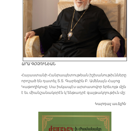
ԱՐԱ ԳՕՉՈՒՆԵԱՆ
​Հայաստանի Հանրապետութեան իշխանութիւնները
որոշած են դատել Տ.Տ. Գարեգին Բ. Ամենայն Հայոց
Կաթողիկոսը: Սա իսկապէս արտասովոր երեւոյթ մըն
է եւ միանշանակօրէն կ՚ենթադրէ գայթակղութիւն մը:
Կարդալ աւելին
Դ