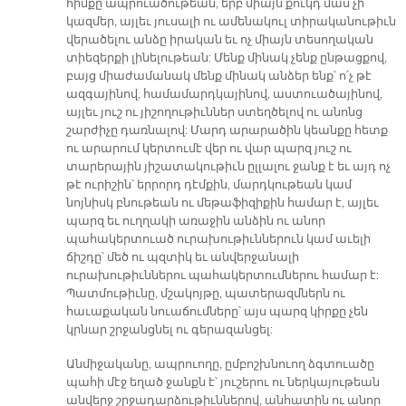
հիմքը ապրուածութեան, երբ միայն քուկդ մաս չի
կազմեր, այլեւ յուսալի ու ամենակուլ տիրականութիւն
վերածելու անձը իրական եւ ոչ միայն տեսողական
տիեզերքի լինելութեան: Մենք մինակ չենք ընթացքով,
բայց միաժամանակ մենք մինակ անձեր ենք՝ ո՛չ թէ
ազգայինով, համամարդկայինով, աստուածայինով,
այլեւ յուշ ու յիշողութիւններ ստեղծելով ու անոնց
շարժիչը դառնալով: Մարդ արարածին կեանքը հետք
ու արարում կերտումէ վեր ու վար պարզ յուշ ու
տարերային յիշատակութիւն ըլլալու ջանք է եւ այդ ոչ
թէ ուրիշին՝ երրորդ դէմքին, մարդկութեան կամ
նոյնիսկ բնութեան ու մեթաֆիզիքին համար է, այլեւ
պարզ եւ ուղղակի առաջին անձին ու անոր
պահակերտուած ուրախութիւններուն կամ աւելի
ճիշդը՝ մեծ ու պզտիկ եւ անվերջանալի
ուրախութիւններու պահակերտումներու համար է:
Պատմութիւնը, մշակոյթը, պատերազմներն ու
հաւաքական նուաճումները՝ այս պարզ կիրքը չեն
կրնար շրջանցնել ու գերազանցել:
Անմիջականը, ապրուողը, ըմբոշխնուող ձգտուածը
պահի մէջ եղած ջանքն է՝ յուշերու ու ներկայութեան
անվերջ շրջադարձութիւններով, անհատին ու անոր