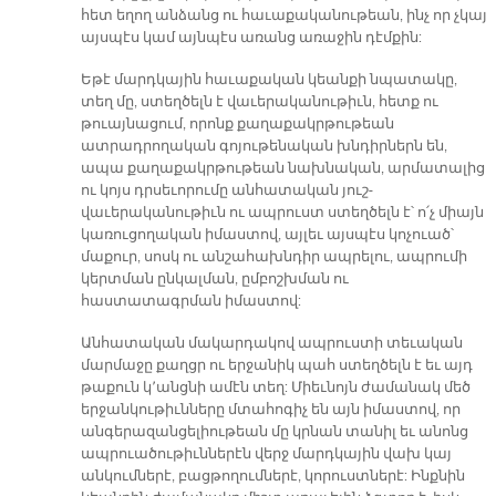
հետ եղող անձանց ու հաւաքականութեան, ինչ որ չկայ
այսպէս կամ այնպէս առանց առաջին դէմքին:
Եթէ մարդկային հաւաքական կեանքի նպատակը,
տեղ մը, ստեղծելն է վաւերականութիւն, հետք ու
թուայնացում, որոնք քաղաքակրթութեան
ատրադրողական գոյութենական խնդիրներն են,
ապա քաղաքակրթութեան նախնական, արմատալից
ու կոյս դրսեւորումը անհատական յուշ-
վաւերականութիւն ու ապրուստ ստեղծելն է՝ ո՛չ միայն
կառուցողական իմաստով, այլեւ այսպէս կոչուած՝
մաքուր, սոսկ ու անշահախնդիր ապրելու, ապրումի
կերտման ընկալման, ըմբոշխման ու
հաստատագրման իմաստով:
Անհատական մակարդակով ապրուստի տեւական
մարմաջը քաղցր ու երջանիկ պահ ստեղծելն է եւ այդ
թաքուն կ՚անցնի ամէն տեղ: Միեւնոյն ժամանակ մեծ
երջանկութիւնները մտահոգիչ են այն իմաստով, որ
անգերազանցելիութեան մը կրնան տանիլ եւ անոնց
ապրուածութիւններէն վերջ մարդկային վախ կայ
անկումներէ, բացթողումներէ, կորուստներէ: Ինքնին