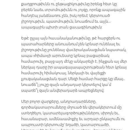
քաղցրութիւնն ու ընթացիկութիւնը իրենց հետ կը
բերեն նաեւ տրտմութիւնն ու յոյզը, որոնք ապագային
հանդէպ յանձնառու չեն, իսկ որեւէ կերտուած
յիշողութիւն, պատմութիւն, նուաճում եւ այլն…
ապագային պիտի տան ցաւագինութիւն:
Եթէ ըլլայ այն հաւանականութիւնը, թէ հարցերն ու
պատահարները անուանում չեն կրնար ունենալ եւ
յիշողութիւնը չունենայ վաւերականացման նպատակ,
ապա «հիմա»յի արուեստը կրնայ բացարձակ
համարուիլ, բայց այդ մէկը անկարելի է, ինչքան ալ մեր
ներկայ դարը իր ապագայապաշտութեան հետ կրնայ
համարուիլ հիմակուայ, ներկայի եւ վայելքի
չյուզականացման դար: Մեզի համար հարցը կը մնայ․
նուաճե՞լ յուշը զայն անդադար կերտելով կա՛մ
սպառե՞լ զայն անվերադարձ ապրեցնելով:
Մեր բոլոր վարքերը, անդրադարձները,
գործակատարումները մղուած են վերակերտում մը
ստեղծելու կատարելագործութիւններու սիրոյն եւ,
հաւանաբար, ամենաամոքիչ եւ արդար ընկալումն ու
ապրուստի կերտումը՝ եղածի, կատարուածի,