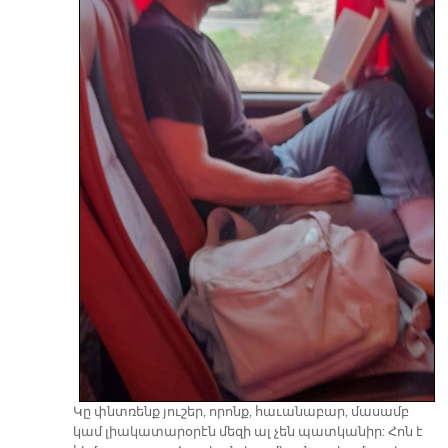
Կը փնտռենք յուշեր, որոնք, հաւանաբար, մասամբ
կամ լիակատարօրէն մեզի ալ չեն պատկանիր: Հոն է