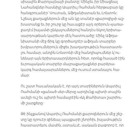
սի­սա­յին Քա­րո­լայ­նա­յի բան­տը: Մին­չեւ իր Միա­ցեալ
Նա­հանգ­ներ հաս­նի­լը Ապ­տիւլ Ռահ­ման հեր­թա­բար կը
հանգ­րուա­նէր՝ Սու­տան, Աֆ­ղա­նիս­տան եւ Լոն­տոն:
Նշեալ քա­ղաք­նե­րուն մէջ ան կը տա­նէր «քա­րո­զիչ»ի աշ­
խա­տանք եւ իր շուրջ կը հա­ւա­քէր այդ օ­րե­րուն «յա­ռա­
ջա­դէմ իս­լամ»ի ըն­կա­լում­նե­րով հան­դէս ե­կող ե­րի­տա­
սար­դու­թեան կա­րե­ւոր մէկ հա­տուա­ծը: Մինչ Աֆ­ղա­
նիս­տա­նի մէջ ճիգ կը գոր­ծադ­րէր աֆ­ղան տար­բեր
խմբա­ւո­րում­նե­րուն մի­ջեւ խա­ղա­ղու­թիւն հաս­տա­տե­
լու հա­մար, ան­դին Լոն­տո­նի մէջ հան­դի­պում­ներ կ՚ու­
նե­նար այն ե­րի­տա­սարդ­նե­րուն հետ, ո­րոնք հա­սած էին
եւ­րո­պա­կան տար­բեր մայ­րա­քա­ղաք­ներ բարձ­րա­
կարգ հա­մալ­սա­րան­նե­րու մէջ ու­սում ստա­նա­լու հա­
մար:
Ու շատ հա­ւա­նա­կան է, որ այդ տա­րի­նե­րուն Ապ­տիւլ
Ռահ­մա­նի «ցա­նած սեր-­մեր»ը ար­դիւնք պի­տի տա­յին
ա­ւե­լի ուշ եւ պի­տի հա­մալ­րէին «Ալ Քա­հի­տա» շար­ժու­
մի շար­քե­րը:
Թէ ինչ­քա­նով Ապ­տիւլ Ռահ­մա­նի քա­րոզ­նե­րուն մէջ շեշ­
տը կը դրուէր զի­նեալ պայ­քա­րի շնոր­հիւ իս­լա­մու­թիւն
հաս­տա­տե­լու մա­սին, յստակ չէ, սա­կայն բա­ցո­րոշ է, որ