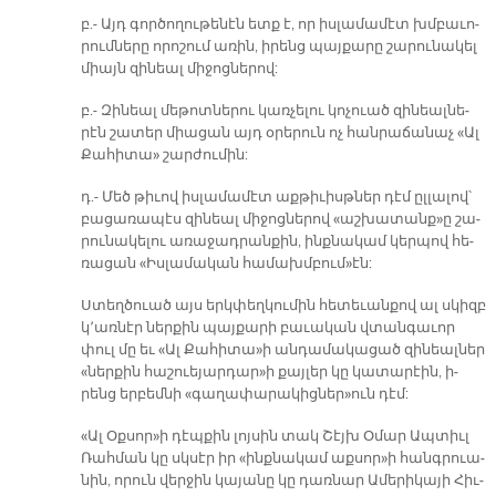
բ.- Այդ գոր­ծո­ղու­թե­նէն ետք է, որ իս­լա­մա­մէտ խմբա­ւո­
րում­նե­րը ո­րո­շում ա­ռին, ի­րենց պայ­քա­րը շա­րու­նա­կել
միայն զի­նեալ մի­ջոց­նե­րով:
բ.- Զի­նեալ մե­թոտ­նե­րու կառ­չե­լու կոչուած զի­նեալ­նե­
րէն շա­տեր միա­ցան այդ օ­րե­րուն ոչ հան­րա­ճա­նաչ «Ալ
Քա­հի­տա» շար­ժու­մին:
դ.- Մեծ թի­ւով իս­լա­մա­մէտ աք­թի­ւիսթ­ներ դէմ ըլ­լա­լով՝
բա­ցա­ռա­պէս զի­նեալ մի­ջոց­նե­րով «աշ­խա­տանք»ը շա­
րու­նա­կե­լու ա­ռա­ջադ­րան­քին, ինք­նա­կամ կեր­պով հե­
ռա­ցան «Իս­լա­մա­կան հա­մախմ­բում»էն:
Ստեղ­ծուած այս երկ­փեղ­կու­մին հե­տե­ւան­քով ալ սկիզբ
կ՚առ­նէր ներ­քին պայ­քա­րի բա­ւա­կան վտան­գա­ւոր
փուլ մը եւ «Ալ Քա­հի­տա»ի ան­դա­մա­կա­ցած զի­նեալ­ներ
«ներ­քին հա­շուե­յար­դար»ի քայ­լեր կը կա­տա­րէին, ի­
րենց եր­բեմ­նի «գա­ղա­փա­րա­կից­ներ»ուն դէմ:
«Ալ Օք­սոր»ի դէպ­քին լոյ­սին տակ Շէյխ Օ­մար Ապ­տիւլ
Ռահ­ման կը սկսէր իր «ինք­նա­կամ աք­սոր»ի հանգ­րուա­
նին, ո­րուն վեր­ջին կա­յա­նը կը դառ­նար Ա­մե­րի­կա­յի Հիւ­