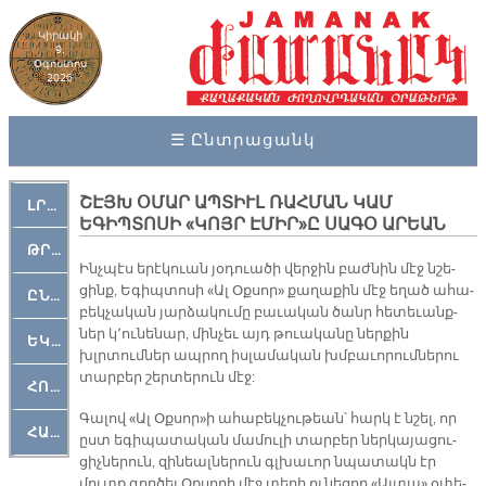
Կիրակի
9,
Օգոստոս
2026
☰ Ընտրացանկ
ՇԷՅԽ ՕՄԱՐ ԱՊՏԻՒԼ ՌԱՀՄԱՆ ԿԱՄ
ԼՐԱՀՈՍ
ԵԳԻՊՏՈՍԻ «ԿՈՅՐ ԷՄԻՐ»Ը ՍԱԳՕ ԱՐԵԱՆ
ԹՐՔԱՀԱՅ ԿԵԱՆՔ
Ինչ­պէս երէկուան յօ­դուա­ծի վեր­ջին բաժ­նին մէջ նշե­
ցինք, Ե­գիպ­տո­սի «Ալ Օք­սոր» քա­ղա­քին մէջ ե­ղած ա­հա­
ԸՆԿԵՐԱՄՇԱԿՈՒԹԱՅԻՆ
բեկ­չա­կան յար­ձա­կու­մը բա­ւա­կան ծանր հե­տե­ւանք­
ներ կ՚ու­նե­նար, մին­չեւ այդ թուա­կա­նը ներ­քին
ԵԿԵՂԵՑԱԿԱՆ
խլրտում­ներ ապ­րող իս­լա­մա­կան խմբա­ւո­րում­նե­րու
տար­բեր շեր­տե­րուն մէջ:
ՀՈԳԵՄՏԱՒՈՐ
Գա­լով «Ալ Օք­սոր»ի ա­հա­բեկ­չու­թեան՝ հարկ է նշել, որ
ՀԱՐԹԱԿ
ըստ ե­գի­պա­տա­կան մա­մու­լի տար­բեր ներ­կա­յա­ցու­
ցիչ­նե­րուն, զի­նեալ­նե­րուն գլխա­ւոր նպա­տակն էր
մուտք գոր­ծել Օք­սո­րի մէջ տե­ղի ու­նե­ցող «Այտա» օ­փե­