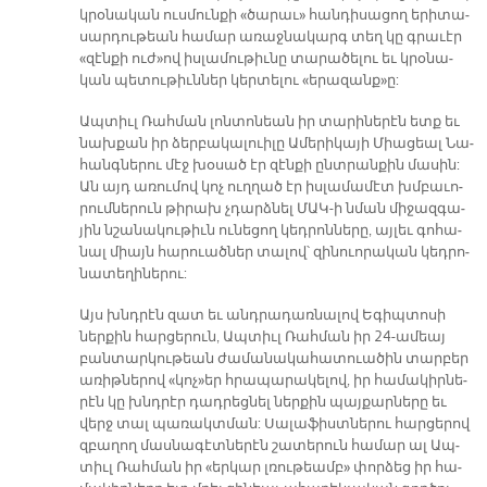
կրօ­նա­կան ուս­մուն­քի «ծա­րաւ» հան­դի­սա­ցող ե­րի­տա­
սար­դու­թեան հա­մար ա­ռաջ­նա­կարգ տեղ կը գրա­ւէր
«զէն­քի ուժ»ով իս­լա­մու­թիւ­նը տա­րա­ծե­լու եւ կրօ­նա­
կան պե­տու­թիւն­ներ կեր­տե­լու «ե­րա­զանք»ը:
Ապ­տիւլ Ռահ­ման լոն­տո­նեան իր տա­­րի­նե­րէն ետք եւ
նախ­քան իր ձեր­բա­կա­լուի­լը Ամերիկայի Միա­ցեալ Նա­
հանգ­նե­րու մէջ խօ­սած էր զէն­քի ընտ­րան­քին մա­սին:
Ան այդ ա­ռու­մով կոչ ուղ­ղած էր իս­լա­մա­մէտ խմբա­ւո­
րում­նե­րուն թի­րախ չդարձնել ՄԱԿ-ի նման մի­ջազ­գա­
յին նշա­նա­կու­թիւն ու­նե­ցող կեդ­րոն­նե­րը, այ­լեւ գո­հա­
նալ միայն հա­րուած­ներ տա­լով՝ զի­նուո­րա­կան կեդ­րո­
նա­տե­ղի­նե­րու:
Այս խնդրէն զատ եւ անդ­րա­դառ­նա­լով Ե­գիպ­տո­սի
ներ­քին հար­ցե­րուն, Ապ­տիւլ Ռահ­ման իր 24-ա­մեայ
բան­տար­կու­թեան ժա­մա­նա­կա­հա­տուա­ծին տար­բեր
ա­ռիթ­նե­րով «կոչ»եր հրա­պա­րա­կե­լով, իր հա­մա­կիր­նե­
րէն կը խնդրէր դադ­րեց­նել ներ­քին պայ­քար­նե­րը եւ
վերջ տալ պա­ռակտ­ման: Սա­լա­ֆիստ­նե­րու հար­ցե­րով
զբա­ղող մաս­նա­գէտ­նե­րէն շա­տե­րուն հա­մար ալ Ապ­
տիւլ Ռահ­ման իր «եր­կար լռու­թեամբ» փոր­ձեց իր հա­