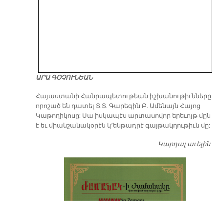
ԱՐԱ ԳՕՉՈՒՆԵԱՆ
​Հայաստանի Հանրապետութեան իշխանութիւնները
որոշած են դատել Տ.Տ. Գարեգին Բ. Ամենայն Հայոց
Կաթողիկոսը: Սա իսկապէս արտասովոր երեւոյթ մըն
է եւ միանշանակօրէն կ՚ենթադրէ գայթակղութիւն մը:
Կարդալ աւելին
Դ