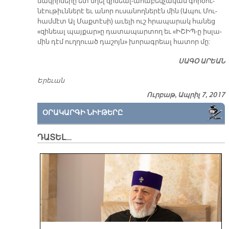
մա­կիր­նե­րը ետ մղել զի­նեալ-ա­հա­բեկ­չա­կան գոր­ծու­
նէու­թիւն­նե­րէ եւ ա­նոր ու­սա­նող­նե­րէն մին (Ա­պու Մու­
համ­մէտ Ալ Մաք­տէ­սի) ա­ւե­լի ուշ հրա­պա­րակ հա­նեց
«զի­նեալ պայ­քար»ը դա­տա­պար­տող եւ «Ի­ՇԻՊ-ը իս­լա­
մին դէմ ուղ­ղուած դա­շոյն» խորագրեալ հա­տոր մը:
ՍԱԳՕ ԱՐԵԱՆ
Ե­րե­ւան
Ուրբաթ, Ապրիլ 7, 2017
ՕՐԱԿԱՐԳԻ ՆԻՒԹԵՐԸ
ԴԱՏԵԼ…