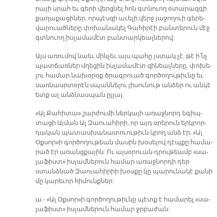
րա­յի սրահ եւ գե­րի վերց­նել հոն գտնուող օ­տա­րազ­գի
քա­ղա­քա­ցի­ներ, որ­պէս­զի ա­ւե­լի վերջ յա­ջո­ղուի գե­րե­
վա­րուած­նե­րը փո­խա­նա­կել Գա­հի­րէի բան­տե­րուն մէջ
գտնուող իս­լա­մա­մէտ բան­տար­կեալ­նե­րով:
Այս ա­ռու­մով նաեւ մին­չեւ այս պա­հը յստակ չէ, թէ ի՛նչ
պատ­ճառ­ներ մղե­ցին իս­լա­մա­մէտ զի­նեալ­նե­րը, փո­խե­
լու հա­մար նա­խօ­րօք ծրագ­րուած գոր­ծո­ղու­թիւ­նը եւ
սառ­նասր­տօ­րէն սպան­նե­լու յի­սունութ ան­ձեր ու ան­կէ
ետք ալ անձ­նաս­պան ըլ­լալ:
«Ալ Քա­հի­տա» շար­ժու­մի ներ­կա­յի ա­ռաջ­նորդ ե­գիպ­
տա­ցի Այ­ման Ալ Զաուահի­րի, որ այդ օ­րե­րուն երկ­րոր­
դա­կան պա­տաս­խա­նա­տուու­թիւն կրող անձ էր, «Ալ
Օք­սոր»ի գոր­ծո­ղու­թեան մա­սին խօ­սե­լով դէպ­քը հա­մա­
րած էր ա­ռանց­քա­յին: Ու այ­սօ­րուան դրու­թեամբ «սա­
լա­ֆիստ» իս­լամ­նե­րուն հա­մար ա­ռաջ­նոր­դի դեր
ստանձ­նած Զաուա­հի­րիի խօս­քը կը պա­րու­նա­կէ քա­նի
մը կա­րե­ւոր հի­մունք­ներ:
ա.- «Ալ Օք­սոր»ի գոր­ծո­ղու­թիւ­նը պէտք է հա­մա­րել «սա­
լա­ֆիստ» իս­լամ­նե­րուն հա­մար ջրբա­ժան: