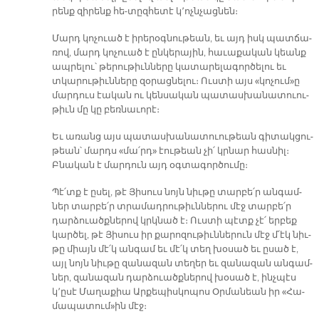
րենք զի­րենք հե-տըզ­հե­տէ կ՚ոչն­չաց­նեն։
Մարդ կո­չուած է ի­րե­րօգ­նու­թեան, եւ այդ իսկ պատ­ճա­
ռով, մարդ կո­չուած է ըն­կե­րա­յին, հա­ւա­քա­կան կեանք
ապ­րե­լու՝ թե­րու­թիւն­նե­րը կա­տա­րե­լա­գոր­ծե­լու եւ
տկա­րու­թիւն­նե­րը զօ­րաց­նելու։ Ուս­տի այս «կո­չում»ը
մար­դուս էա­կան ու կեն­սա­կան պա­տաս­խա­նա­տուու­
թիւն մը կը բեռ­նա­ւո­րէ։
Եւ ա­ռանց այս պա­տաս­խա­նա­տուու­թեան գի­տակ­ցու­
թեան՝ մարդս «մա՛րդ» էու­թեան չի՛ կրնար հաս­նիլ։
Բնա­կան է մար­դուն այդ օգ­տա­գոր­ծու­մը։
Պէ՛տք է ը­սել, թէ Յի­սուս նոյն նիւ­թը տար­բե՛ր ան­գամ­
ներ տար­բե՛ր տրա­մադ­րու­թիւն­նե­րու մէջ տար­բե՛ր
դար­ձուածք­նե­րով կրկնած է։ Ուս­տի պէտք չէ՛ եր­բեք
կար­ծել, թէ Յի­սուս իր քա­րո­զու­թիւն­նե­րուն մէջ մ՛էկ նիւ­
թը միայն մէ՛կ ան­գամ եւ մէ՛կ տեղ խօ­սած եւ ը­սած է,
այլ նոյն նիւ­թը զա­նա­զան տե­ղեր եւ զա­նա­զան ան­գամ­
ներ, զա­նա­զան դար­ձուածք­նե­րով խօ­սած է, ինչ­պէս
կ՚ը­սէ Մա­ղա­քիա Ար­քե­պիս­կո­պոս Օր­մա­նեան իր «Հա­
մա­պա­տում»ին մէջ։