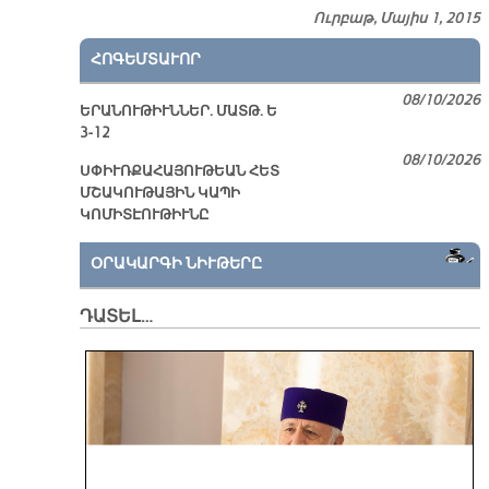
Ուրբաթ, Մայիս 1, 2015
ՀՈԳԵՄՏԱՒՈՐ
08/10/2026
ԵՐԱՆՈՒԹԻՒՆՆԵՐ. ՄԱՏԹ. Ե
3-12
08/10/2026
ՍՓԻՒՌՔԱՀԱՅՈՒԹԵԱՆ ՀԵՏ
ՄՇԱԿՈՒԹԱՅԻՆ ԿԱՊԻ
ԿՈՄԻՏԷՈՒԹԻՒՆԸ
ՕՐԱԿԱՐԳԻ ՆԻՒԹԵՐԸ
ԴԱՏԵԼ…