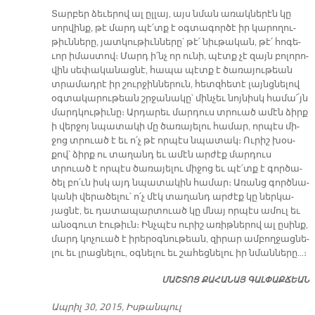
Տար­բեր ձե­ւե­րով ալ ըլ­լայ, այս նման ա­ռակ­նե­րէն կը
սոր­վինք, թէ մարդ պէ՛տք է օգ­տա­գոր­ծէ իր կա­րո­ղու­
թիւն­նե­րը, յատ­կու­թիւն­նե­րը՝ թէ՛ նիւ­թա­կան, թէ՛ հո­գե­
ւոր ի­մաս­տով։ Մարդ ի՛նչ որ ու­նի, պէտք չէ զայն բո­լո­րո­
վին սե­փա­կա­նաց­նէ, հա­պա պէտք է ծա­ռա­յու­թեան
տրա­մադ­րէ իր շուր­ջին­նե­րուն, հետզ­հե­տէ լայ­նց­­նե­լով
օգ­տա­կա­րու­թեան շրջա­նա­կը՝ մին­չեւ նոյ­նիսկ հա­մա՜յն
մարդ­կու­թիւ­նը։ Ար­դա­րեւ մար­դուս տրուած ա­մէն ձիրք
ի վեր­ջոյ նպա­տա­կի մը ծա­ռա­յե­լու հա­մար, որ­պէս մի­
ջոց տրուած է եւ ո՛չ թէ որ­պէս նպա­տակ։ Ու­րիշ խօս­
քով՝ ձիրք ու տա­ղանդ եւ ա­մէն ար­ժէք մար­դուս
տրուած է որ­պէս ծա­ռա­յե­լու մի­ջոց եւ պէ՛տք է գոր­ծա­
ծել բո՛ւն իսկ այդ նպա­տա­կին հա­մար։ Ա­ռանց գործ­նա­
կա­նի վե­րա­ծե­լու՝ ո՛չ մէկ տա­ղանդ ար­ժէք կը ներ­կա­
յաց­նէ, եւ դա­տա­պար­տուած կը մնայ որ­պէս ա­մուլ եւ
ա­նօ­գուտ էու­թիւն։ Ինչ­պէս ու­րիշ ա­ռիթ­նե­րով ալ ը­սինք,
մարդ կո­չուած է ի­րե­րօգ­նու­թեան, զի­րար ամ­բող­ջաց­նե­
լու եւ լրաց­նե­լու, օգ­նե­լու եւ շա­հեց­նե­լու իր նման­նե­րը…։
ՄԱՇ­ՏՈՑ ՔԱ­ՀԱ­ՆԱՅ ԳԱԼ­ՓԱՔ­ՃԵԱՆ
Ապ­րիլ 30, 2015, Իս­թան­պուլ