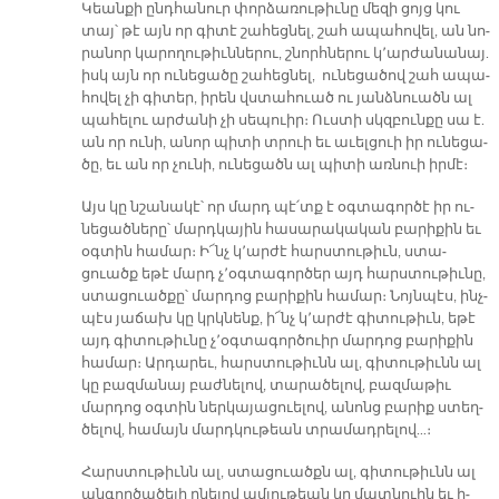
Կեան­քի ընդ­հա­նուր փոր­ձա­ռու­թիւ­նը մե­զի ցոյց կու
տայ՝ թէ այն որ գի­տէ շա­հեց­նել, շահ ա­պա­հո­վել, ան նո­
րա­նոր կա­րո­ղու­թիւն­նե­րու, շնորհ­նե­րու կ՚ար­ժա­նա­նայ.
իսկ այն որ ու­նե­ցա­ծը շա­հեց­նել, ու­նե­ցա­ծով շահ ա­պա­
հո­վել չի գի­տեր, ի­րեն վստա­հուած ու յանձ­նուածն ալ
պա­հե­լու ար­ժա­նի չի սեպուիր։ Ուս­տի սկզբուն­քը սա է.
ան որ ու­նի, ա­նոր պի­տի տրուի եւ ա­ւել­ցուի իր ու­նե­ցա­
ծը, եւ ան որ չու­նի, ու­նե­ցածն ալ պի­տի առ­նուի իր­մէ։
Այս կը նշա­նա­կէ՝ որ մարդ պէ՛տք է օգ­տա­գոր­ծէ իր ու­
նե­ցած­նե­րը՝ մարդ­կա­յին հա­սա­րա­կա­կան բա­րի­քին եւ
օգ­տին հա­մար։ Ի՜նչ կ՚ար­ժէ հարս­տու­թիւն, ստա­
ցուածք ե­թէ մարդ չ՚օգ­տա­գոր­ծեր այդ հարս­տու­թիւ­նը,
ստա­ցուած­քը՝ մար­դոց բա­րի­քին հա­մար։ Նոյն­պէս, ինչ­
պէս յա­ճախ կը կրկնենք, ի՜նչ կ՚ար­ժէ գի­տու­թիւն, ե­թէ
այդ գի­տու­թիւ­նը չ՚օգ­տա­գոր­ծուիր մար­դոց բա­րի­քին
հա­մար։ Ար­դա­րեւ, հարս­տու­թիւնն ալ, գի­տու­թիւնն ալ
կը բազ­մա­նայ բաժ­նե­լով, տա­րա­ծե­լով, բազ­մա­թիւ
մար­դոց օգ­տին ներ­կա­յա­ցուե­լով, ա­նոնց բա­րիք ստեղ­
ծե­լով, հա­մայն մարդ­կու­թեան տրա­մադ­րե­լով…։
Հարս­տու­թիւնն ալ, ստա­ցուածքն ալ, գի­տու­թիւնն ալ
ան­գոր­ծա­ծե­լի ը­նե­լով ամ­լու­թեան կը մատ­նուին եւ ի­