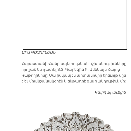
ԱՐԱ ԳՕՉՈՒՆԵԱՆ
​Հայաստանի Հանրապետութեան իշխանութիւնները
որոշած են դատել Տ.Տ. Գարեգին Բ. Ամենայն Հայոց
Կաթողիկոսը: Սա իսկապէս արտասովոր երեւոյթ մըն
է եւ միանշանակօրէն կ՚ենթադրէ գայթակղութիւն մը:
Կարդալ աւելին
Դ