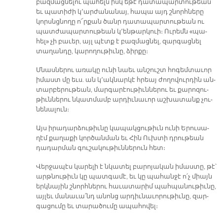
բազ­մաց­նե­լու պա­հելն իսկ ե­թէ դա­տա­պար­տու­թեան
եւ պա­տի­ժի կ՚ար­ժա­նա­նայ, հա­պա այդ շնորհ­նե­րը
կորսնց­նո­ղը ո՜ր­քան ծանր դա­տա­պար­տու­թեան ու
պատ­ժա­պար­տու­թեան կ՚են­թար­կուի։ Ու­րեմն «պա­
հել» չի բա­ւեր, այլ պէտք է բազ­մաց­նել, զար­գաց­նել
տա­ղան­դը, կա­րո­ղու­թիւ­նը, ձիր­քը։
Մնաս­նե­րու ա­ռա­կը ու­նի նաեւ ան­շուշտ հո­գեմ­տա­ւոր
ի­մաստ մը եւս. ան կ՚ակ­նար­կէ հրեայ ժո­ղո­վուր­դին ան­
տար­բե­րու­թեան, մար­գա­րէու­թիւն­նե­րու եւ քա­րո­զու­
թիւն­նե­րու նկատ­մամբ ար­դիւ­նա­ւոր աշ­խա­տանք չու­
նե­նա­լուն։
Այս ի­րա­դար­ձու­թիւ­նը կա­պակ­ցու­թիւն ու­նի Ե­րու­սա­
ղէմ քա­ղա­քի կոր­ծան­ման եւ Հին Ուխ­տի դրու­թեան
դա­դար­ման գու­շա­կու­թիւն­նե­րուն հետ։
Վեր­ջա­պէս կա­րե­լի է նկա­տել բա­րո­յա­կան ի­մաս­տը, թէ՝
արթ­նու­թիւն կը պատ­գա­մէ, եւ կը պա­հան­ջէ ո՛չ միայն
երկ­նա­յին շնորհ­նե­րու հա­ւա­տա­րիմ պահ­պա­նու­թիւ­նը,
այլեւ մա­նա­ւա՛նդ ա­նոնց ար­դիւ­նա­ւո­րու­թիւ­նը, զար­
գա­ցու­մը եւ տա­րա­ծու­մը ա­պա­հո­վել։