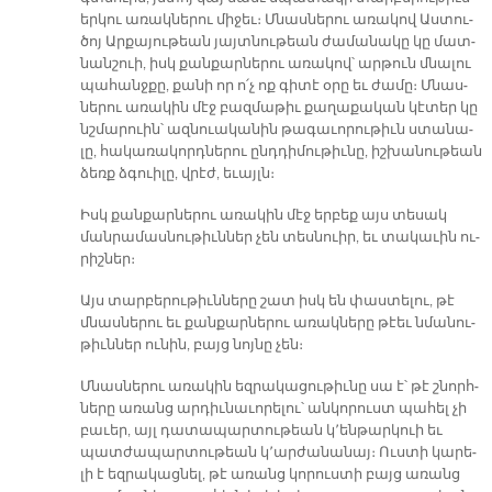
եր­կու ա­ռակ­նե­րու մի­ջեւ։ Մնաս­նե­րու ա­ռա­կով Աս­տու­
ծոյ Ար­քա­յու­թեան յայտ­նու­թեան ժա­մա­նա­կը կը մատ­
նան­շուի, իսկ քան­քար­նե­րու ա­ռա­կով՝ ար­թուն մնա­լու
պա­հանջ­քը, քա­նի որ ո՛չ ոք գի­տէ օ­րը եւ ժա­մը։ Մնաս­
նե­րու ա­ռա­կին մէջ բազ­մա­թիւ քա­ղա­քա­կան կէ­տեր կը
նշմա­րուին՝ ազ­նուա­կա­նին թա­գա­ւո­րու­թիւն ստա­նա­
լը, հա­կա­ռա­կորդ­նե­րու ընդ­դի­մու­թիւ­նը, իշ­խա­նու­թեան
ձեռք ձգուի­լը, վրէժ, ե­ւայլն։
Իսկ քան­քար­նե­րու ա­ռա­կին մէջ եր­բեք այս տե­սակ
ման­րա­մաս­նու­թիւն­ներ չեն տեսնուիր, եւ տա­կա­ւին ու­
րիշ­ներ։
Այս տար­բե­րու­թիւն­նե­րը շատ իսկ են փաս­տե­լու, թէ
մնաս­նե­րու եւ քան­քար­նե­րու ա­ռակ­նե­րը թէեւ նմա­նու­
թիւն­ներ ու­նին, բայց նոյ­նը չեն։
Մնաս­նե­րու ա­ռա­կին եզ­րա­կա­ցու­թիւ­նը սա է՝ թէ շնորհ­
նե­րը ա­ռանց ար­դիւ­նա­ւո­րե­լու՝ ան­կո­րուստ պա­հել չի
բա­ւեր, այլ դա­տա­պար­տու­թեան կ՚են­թար­կուի եւ
պատ­ժա­պար­տու­թեան կ՚ար­ժա­նա­նայ։ Ուս­տի կա­րե­
լի է եզ­րա­կաց­նել, թէ ա­ռանց կո­րուս­տի բայց ա­ռանց