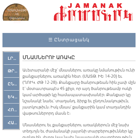
Երկուշաբթի
10,
Օգոստոս
2026
☰ Ընտրացանկ
ՄՆԱՍՆԵՐՈՒ ԱՌԱԿԸ
ԼՐԱՀՈՍ
Ա­ւե­տա­րա­նի մէջ՝ մնաս­նե­րու ա­ռա­կը նմա­նու­թիւն ու­նի
ԹՐՔԱՀԱՅ ԿԵԱՆՔ
քան­քար­նե­րու ա­ռա­կին հետ. (ՄԱՏԹ. ԻԵ 14-20) եւ
(ՂՈՒԿ. ԺԹ 12-28)։ Քան­քա­րը ծան­րու­թեան հին չափ մըն
ԸՆԿԵՐԱՄՇԱԿՈՒԹԱՅԻՆ
է՝ մօ­տա­ւո­րա­պէս 45 քի­լօ, որ այդ ծան­րու­թեամբ ոս­կի
կամ ար­ծա­թի կը հա­մա­պա­տաս­խա­նէր։ Քան­քար կը
ԵԿԵՂԵՑԱԿԱՆ
նշա­նա­կէ նաեւ՝ տա­ղանդ, ձիրք եւ ըն­դու­նա­կու­թիւն,
յատ­կու­թիւն։ Իսկ մնաս՝ քան­քա­րին կամ տա­ղան­դին
ՀՈԳԵՄՏԱՒՈՐ
վաթ­սու­նե­րորդ մասն է։
ՀԱՐԹԱԿ
Մնաս­նե­րու եւ քան­քար­նե­րու ա­ռակ­նե­րուն մէջ նախ
տեղ­ւոյն եւ ժա­մա­նա­կի յայտ­նի տար­բե­րու­թիւն­ներ կը
գտնուին, յե­տոյ կայ նաեւ նպա­տա­կի տար­բե­րու­թիւն