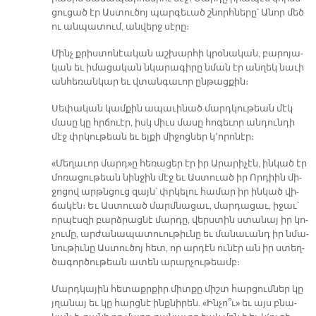
ցու­ցած էր Աս­տու­ծոյ պար­գե­ւած շնորհ­նե­րը՝ Ա­նոր մեծ
ու ան­պա­տում, ան­վերջ սէ­րը։
Մինչ քրիս­տո­նէա­կան աշ­խար­հի կրօ­նա­կան, բա­րո­յա­
կան եւ ի­մա­ցա­կան նկա­րա­գի­րը նման էր ան­ղեկ նա­ւի
ան­հե­ռան­կար եւ վտան­գա­ւոր ըն­թաց­քին։
Սե­փա­կան կամ­քին ա­պա­ւի­նած մարդ­կու­թեան մէկ
մա­սը կը հրճուէր, իսկ միւս մա­սը հո­գե­ւոր ան­դուն­դի
մէջ փրկու­թեան եւ ել­քի մի­ջոց­ներ կ՚ո­րո­նէր։
«Մե­ղա­ւոր մարդ»ը հե­ռա­ցեր էր իր Ա­րա­րի­չէն, ին­կած էր
մո­ռա­ցու­թեան նին­ջին մէջ եւ Աս­տուած իր Որ­դիին մի­
ջո­ցով արթն­ցուց զայն՝ փրկե­լու հա­մար իր ին­կած վի­
ճա­կէն։ Եւ Աս­տուած մարմ­նա­ցաւ, մար­դա­ցաւ, ի­ջաւ՝
որ­պէս­զի բարձ­րաց­նէ մար­դը, վերս­տին ստա­նայ իր կո­
չու­մը, ար­ժա­նա­պա­տուու­թիւ­նը եւ մա­նա­ւանդ իր նմա­
նու­թիւ­նը Աս­տու­ծոյ հետ, որ ար­դէն ու­նէր ան իր ստեղ­
ծա­գոր­ծու­թեան ա­տեն ա­րար­չու­թեամբ։
Մարդ­կա­յին հե­տաքր­քիր միտ­քը միշտ հար­ցում­ներ կը
յղա­նայ եւ կը հարց­նէ ինք­նի­րեն. «Ին­չո՞ւ» եւ այս բնա­