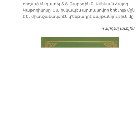
որոշած են դատել Տ.Տ. Գարեգին Բ. Ամենայն Հայոց
Կաթողիկոսը: Սա իսկապէս արտասովոր երեւոյթ մըն
է եւ միանշանակօրէն կ՚ենթադրէ գայթակղութիւն մը:
Կարդալ աւելին
Դ