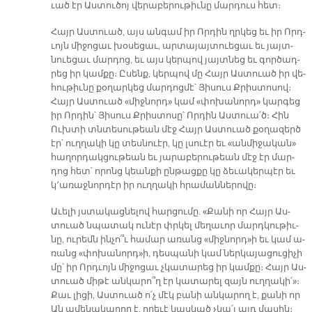
ւած էր Աս­տու­ծոյ վե­րա­բե­րու­թիւ­նը մար­դուս հետ։
Հայր Աս­տուած, այս ան­գամ իր Որ­դին ղրկեց եւ իր Որդ­
ւոյն մի­ջո­ցաւ խօ­սե­ցաւ, ար­տա­յայ­տուե­ցաւ եւ յայտ­
նուե­ցաւ մար­դոց, եւ այս կեր­պով յայտ­նեց եւ գոր­ծադ­
րեց իր կամ­քը։ Ը­սենք, կեր­պով մը Հայր Աս­տուած իր վե­
հու­թիւ­նը քօ­ղար­կեց մար­դոց­մէ՝ Յի­սուս Քրիս­տո­սով։
Հայր Աս­տուած «միջ­նորդ» կամ «փո­խա­նորդ» կար­գեց
իր Որ­դին՝ Յի­սուս Քրիս­տո­սը՝ Որ­դին Աս­տուա՛ծ։ Հին
Ուխ­տի տնտե­սու­թեան մէջ Հայր Աս­տուած քօ­ղա­զերծ
էր՝ ուղ­ղա­կի կը տես­նուէր, կը լսուէր եւ «ան­մի­ջա­կան»
հա­ղոր­դակ­ցու­թեան եւ յա­րա­բե­րու­թեան մէջ էր մար­
դոց հետ՝ ո­րոնց կեան­քի ըն­թաց­քը կը ձե­ւա­կեր­պէր եւ
կ՚ա­ռաջ­նոր­դէր իր ուղ­ղա­կի հրա­ման­նե­րո­վը։
Ա­ւե­լի յստա­կաց­նե­լով հար­ցու­մը. «Քա­նի որ Հայր Աս­
տուած նպա­տակ ու­նէր փրկել մե­ղա­ւոր մարդ­կու­թիւ­
նը, ու­րեմն ին­չո՞ւ հա­մար ա­ռանց «միջ­նորդ»ի եւ կամ ա­
ռանց «փո­խա­նորդ»ի, դես­պա­նի կամ ներ­կա­յա­ցու­ցի­չի
մը՝ իր Որդ­ւոյն մի­ջո­ցաւ չկա­տա­րեց իր կամ­քը։ Հայր Աս­
տուած մի­թէ ան­կա­րո՞ղ էր կա­տա­րել զայն ուղ­ղա­կի՛»։
Քաւ լի­ցի, Աս­տուած ո՛չ մէկ բա­նի ան­կա­րող է, քա­նի որ
Ան ա­մե­նա­կա­րող է, ո­րե­ւէ կաս­կած չկա՛յ այդ մա­սին։