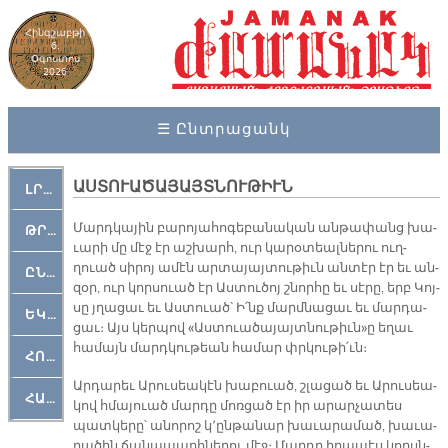
Հինգշաբթի
6,
Օգոստոս
2026
☰ Ընտրացանկ
ԱՍՏՈՒԱԾԱՅԱՅՏՆՈՒԹԻՒՆ
ԼՐԱՀՈՍ
Մարդ­կա­յին բա­րո­յա­հո­գե­բա­նա­կան ան­թա­փանց խա­
ԹՐՔԱՀԱՅ ԿԵԱՆՔ
ւա­րի մը մէջ էր աշ­խարհ, ուր կա­րօ­տեալ­նե­րու ուղ­
ղուած սի­րոյ ա­մէն ար­տա­յայ­տու­թիւն ան­տէր էր եւ ան­
ԸՆԿԵՐԱՄՇԱԿՈՒԹԱՅԻՆ
զօր, ուր կոր­սուած էր Աս­տու­ծոյ շնոր­հը եւ սէ­րը, երբ Կոյ­
սը յղա­ցաւ եւ Աս­տուած՝ Ի՛նք մարմ­նա­ցաւ եւ մար­դա­
ԵԿԵՂԵՑԱԿԱՆ
ցաւ։ Այս կեր­պով «Աս­տուա­ծա­յայտ­նու­թիւն»ը ե­ղաւ
հա­մայն մարդ­կու­թեան հա­մար փրկու­թի՛ւն։
ՀՈԳԵՄՏԱՒՈՐ
Ար­դա­րեւ Ա­րու­սեա­կէն խա­բուած, շլա­ցած եւ Ա­րու­սեա­
ՀԱՐԹԱԿ
կով հմա­յուած մար­դը մոռ­ցած էր իր ա­րար­չա­տես
պատ­կե­րը՝ ա­նո­րոշ կ՚ըն­թա­նար խա­ւա­րա­մած, խա­ւա­
րա­ծին ճա­նա­պարհ­նե­րու մէջ։ Մար­դը ի­րա­պէս կորսն­