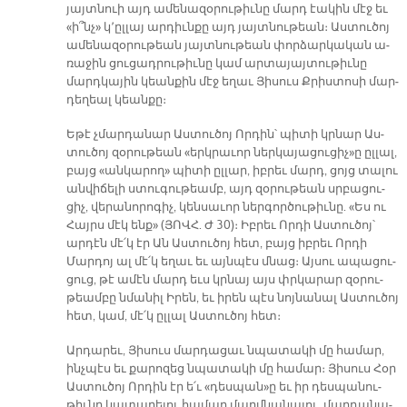
յայտ­նուի այդ ա­մե­նա­զօ­րու­թիւ­նը մարդ էա­կին մէջ եւ
«ի՞նչ» կ՚ըլ­լայ ար­դիւն­քը այդ յայտ­նու­թեան։ Աս­տու­ծոյ
ա­մե­նա­զօ­րու­թեան յայտ­նու­թեան փոր­ձար­կա­կան ա­
ռա­ջին ցու­ցադ­րու­թիւ­նը կամ ար­տա­յայ­տու­թիւ­նը
մարդ­կա­յին կեան­քին մէջ ե­ղաւ Յի­սուս Քրիս­տո­սի մար­
դե­ղեալ կեան­քը։
Ե­թէ չմար­դա­նար Աս­տու­ծոյ Որ­դին՝ պի­տի կրնար Աս­
տու­ծոյ զօ­րու­թեան «երկ­րա­ւոր ներ­կա­յա­ցու­ցիչ»ը ըլ­լալ,
բայց «ան­կա­րող» պի­տի ըլ­լար, իբ­րեւ մարդ, ցոյց տա­լու
ան­վի­ճե­լի ստու­գու­թեամբ, այդ զօ­րու­թեան սրբա­ցու­
ցիչ, վե­րա­նո­րո­գիչ, կեն­սա­ւոր ներ­գոր­ծու­թիւ­նը. «Ես ու
Հայրս մէկ ենք» (ՅՈՎՀ. Ժ 30)։ Իբ­րեւ Որ­դի Աս­տու­ծոյ՝
ար­դէն մէ՛կ էր Ան Աս­տու­ծոյ հետ, բայց իբ­րեւ Որ­դի
Մար­դոյ ալ մէ՛կ ե­ղաւ եւ այն­պէս մնաց։ Այ­սու ա­պա­ցու­
ցուց, թէ ա­մէն մարդ եւս կրնայ այս փրկա­րար զօ­րու­
թեամ­բը նմա­նիլ Ի­րեն, եւ ի­րեն պէս նոյ­նա­նալ Աս­տու­ծոյ
հետ, կամ, մէ՛կ ըլ­լալ Աս­տու­ծոյ հետ։
Ար­դա­րեւ, Յի­սուս մար­դա­ցաւ նպա­տա­կի մը հա­մար,
ինչ­պէս եւ քա­րո­զեց նպա­տա­կի մը հա­մար։ Յի­սուս Հօր
Աս­տու­ծոյ Որ­դին էր ե՛ւ «դես­պան»ը եւ իր դես­պա­նու­
թիւ­նը կա­տա­րե­լու հա­մար մարմ­նա­նա­լու, մար­դա­նա­