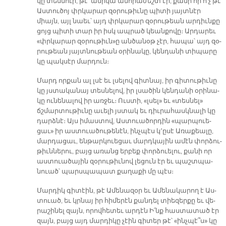
կը տես­նուի, թէ՝ ա­նի­կա անհ­րա­ժեշտ էր, քա­նի որ ո՛չ թէ
Աս­տու­ծոյ փրկա­րար զօ­րու­թիւ­նը պի­տի յայտ­նէր
միայն, այլ նաեւ՝ այդ փրկա­րար զօ­րու­թեան ար­դիւն­քը
ցոյց պի­տի տար իր իսկ ապ­րած կեան­քո­վը։ Ար­դա­րեւ
«փրկա­րար զօ­րու­թիւն»ը ան­ծա­նօթ չէր, հա­պա՝ այդ զօ­
րու­թեան յայտ­նու­թեան օ­րի­նա­կը, կեն­դա­նի տի­պա­րը
կը պակ­սէր մար­դուն։
Մարդ որ­քան ալ լսէ եւ լսե­լով գիտ­նայ, իր գի­տու­թիւ­նը
կը յստա­կա­նայ տես­նե­լով, իր լսա­ծին կեն­դա­նի օ­րի­նա­
կը ու­նե­նա­լով իր առ­ջեւ։ Ուս­տի, «լսել» եւ «տես­նել»
ճշմար­տու­թիւ­նը ա­ւե­լի յստակ եւ դիւ­րա­հասկ­նա­լի կը
դարձ­նէ։ Այս ի­մաս­տով, Աս­տուա­ծոր­դին «պար­պուե­
ցաւ» իր աս­տուա­ծու­թե­նէն, ինչ­պէս կ՚ը­սէ Ա­ռա­քեա­լը,
մար­դա­ցաւ, են­թար­կուե­ցաւ մարդ­կա­յին ա­մէն փոր­ձու­
թիւն­նե­րու, բայց ա­ռանց եր­բեք փոր­ձուե­լու, քա­նի որ
աս­տուա­ծա­յին զօ­րու­թիւ­նով լե­ցուն էր եւ պաշտ­պա­
նուած՝ պարս­պա­պատ քա­ղա­քի մը պէս։
Մար­դիկ գի­տէին, թէ Ա­մե­նա­զօր եւ Ա­մե­նա­կա­րող է Աս­
տուած, եւ կրնայ իր հի­մե­րէն քան­դել տիե­զեր­քը եւ վե­
րա­շի­նել զայն, ո­րով­հե­տեւ ար­դէն Ի՛նք հաս­տա­տած էր
զայն, բայց այդ մար­դի­կը չէին գի­տեր թէ՝ «ինչ­պէ՞ս» կը