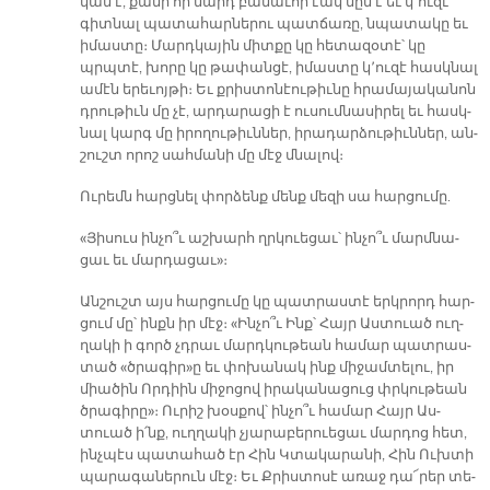
կան է, քա­նի որ մարդ բա­նա­ւոր էակ մըն է եւ կ՚ու­զէ
գիտ­նալ պա­տա­հար­նե­րու պատ­ճա­ռը, նպա­տա­կը եւ
ի­մաս­տը։ Մարդ­կա­յին միտ­քը կը հե­տա­զօ­տէ՝ կը
պրպտէ, խո­րը կը թա­փան­ցէ, ի­մաս­տը կ՚ու­զէ հասկ­նալ
ա­մէն ե­րե­ւոյ­թի։ Եւ քրիս­տո­նէու­թիւ­նը հրա­մա­յա­կա­նոն
դրու­թիւն մը չէ, ար­դա­րա­ցի է ու­սում­նա­սի­րել եւ հասկ­
նալ կարգ մը ի­րո­ղու­թիւն­ներ, ի­րա­դար­ձու­թիւն­ներ, ան­
շուշտ ո­րոշ սահ­մա­նի մը մէջ մնա­լով։
Ու­րեմն հարց­նել փոր­ձենք մենք մե­զի սա հար­ցու­մը.
«Յի­սուս ին­չո՞ւ աշ­խարհ ղրկուե­ցաւ՝ ին­չո՞ւ մարմ­նա­
ցաւ եւ մար­դա­ցաւ»։­
Ան­շուշտ այս հար­ցու­մը կը պատ­րաս­տէ երկ­րորդ հար­
ցում մը՝ ինքն իր մէջ։ «Ին­չո՞ւ Ինք՝ Հայր Աս­տուած ուղ­
ղա­կի ի գործ չդրաւ մարդ­կու­թեան հա­մար պատ­րաս­
տած «ծրա­գիր»ը եւ փո­խա­նակ ինք մի­ջամ­տե­լու, իր
միա­ծին Որ­դիին մի­ջո­ցով ի­րա­կա­նա­ցուց փրկու­թեան
ծրա­գի­րը»։ Ու­րիշ խօս­քով՝ ին­չո՞ւ հա­մար Հայր Աս­
տուած ի՛նք, ուղ­ղա­կի չյա­րա­բե­րուե­ցաւ մար­դոց հետ,
ինչ­պէս պա­տա­հած էր Հին Կտա­կա­րա­նի, Հին Ուխ­տի
պա­րա­գա­նե­րուն մէջ։ Եւ Քրիս­տո­սէ ա­ռաջ դա՜­րեր տե­