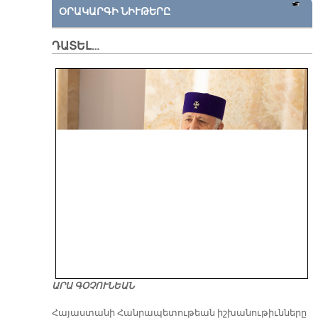
ՕՐԱԿԱՐԳԻ ՆԻՒԹԵՐԸ
ԴԱՏԵԼ…
ԱՐԱ ԳՕՉՈՒՆԵԱՆ
​Հայաստանի Հանրապետութեան իշխանութիւնները