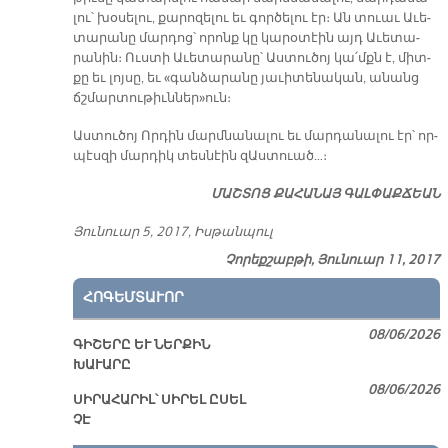
լու՝ խօ­սե­լու, քա­րո­զե­լու եւ գոր­ծե­լու էր։ Ան տուաւ Ա­ւե­
տա­րա­նը մար­դոց՝ ո­րոնք կը կա­րօ­տէին այդ Ա­ւե­տա­
րա­նին։ Ուս­տի Ա­ւե­տա­րա­նը՝ Աս­տու­ծոյ կա՛մքն է, միտ­
քը եւ լոյ­սը, եւ «գան­ձա­րա­նը յա­ւի­տե­նա­կան, ա­նանց
ճշմար­տու­թիւն­ներ»ուն։
Աս­տու­ծոյ Որ­դին մարմ­նա­նա­լու եւ մար­դա­նա­լու էր՝ որ­
պէս­զի մար­դիկ տես­նէին զԱս­տուած…։
ՄԱՇ­ՏՈՑ ՔԱ­ՀԱ­ՆԱՅ ԳԱԼ­ՓԱՔ­ՃԵԱՆ
Յու­նուար 5, 2017, Իս­թան­պուլ
Չորեքշաբթի, Յունուար 11, 2017
ՀՈԳԵՄՏԱՒՈՐ
08/06/2026
ԳԻՇԵՐԸ ԵՒ ՆԵՐՔԻՆ
ԽԱՒԱՐԸ
08/06/2026
ՍԻՐԱՀԱՐԻԼ՝ ՍԻՐԵԼ ԸՍԵԼ
ՉԷ