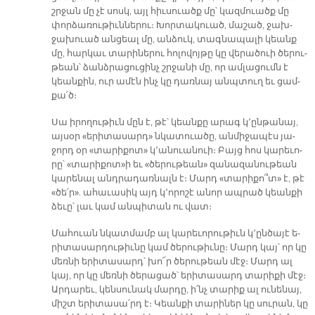
շրջան մը չէ սոսկ, այլ հիւ­սուածք մը՝ կազ­մուածք մը
փոր­ձա­ռու­թիւն­նե­րու։ Խոր­տա­կուած, մա­շած, ջախ­
ջախուած ան­ցեալ մը, ան­ձուկ, տագ­նա­պա­լի կեանք
մը, հար­կաւ տա­րի­նե­րու հո­լո­վոյ­թը կը վե­րա­ծուի ծե­րու­
թեան՝ ձանձ­րա­ցու­ցինչ շրջա­նի մը, որ ամ­լա­ցումն է
կեան­քին, ուր ա­մէն ինչ կը դառ­նայ անպ­տուղ եւ ցամ­
քա՛ծ։
Սա ի­րո­ղու­թիւն մըն է, թէ՝ կեան­քը ա­րագ կ՚ըն­թա­նայ,
այ­սօր «ե­րի­տա­սարդ» նկա­տուա­ծը, ան­մի­ջա­պէս յա­
ջորդ օր «տա­րի­քոտ» կ՚ա­նուա­նուի։ Բայց հոս կա­րե­ւո­
րը՝ «տա­րի­քոտ»ի եւ «ծե­րու­թեան» զա­նա­զա­նու­թեան
կա­րե­նալ անդ­րա­դառ­նալն է։ Մարդ «տա­րի­քո՞տ» է, թէ
«ծե՛ր». ա­հա­ւա­սիկ այդ կ՚ո­րո­շէ ա­նոր ապ­րած կեան­քի
ձե­ւը՝ լաւ կամ ան­պի­տան ու վատ։
Մա­հուան նկատ­մամբ ալ կա­րե­ւո­րու­թիւն կ՚ըն­ծա­յէ ե­
րի­տա­սար­դու­թիւ­նը կամ ծե­րու­թիւ­նը։ Մարդ կայ՝ որ կը
մեռ­նի ե­րի­տա­սարդ՝ խո՜ր ծե­րու­թեան մէջ։ Մարդ ալ
կայ, որ կը մեռ­նի ծե­րա­ցած՝ ե­րի­տա­սարդ տա­րի­քի մէջ։
Ար­դա­րեւ, կեն­սու­նակ մար­դը, ի՛նչ տա­րիք ալ ու­նե­նայ,
միշտ ե­րի­տա­սա՛րդ է։ Կեան­քի տա­րի­ներ կը սու­րան, կը