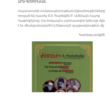
ԱՐԱ ԳՕՉՈՒՆԵԱՆ
​Հայաստանի Հանրապետութեան իշխանութիւնները
որոշած են դատել Տ.Տ. Գարեգին Բ. Ամենայն Հայոց
Կաթողիկոսը: Սա իսկապէս արտասովոր երեւոյթ մըն
է եւ միանշանակօրէն կ՚ենթադրէ գայթակղութիւն մը:
Կարդալ աւելին
Դ