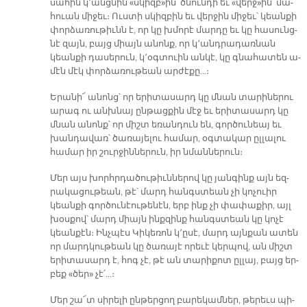
սա­հին կ՚անց­նին «սկիզբ»ին՝ ծնուն­դի եւ «վերջ»ին՝ մա­
հուան մի­ջեւ։ Ուս­տի սկիզ­բին եւ վեր­ջին մի­ջեւ՝ կեան­քի
փոր­ձա­ռու­թիւնն է, որ կը խմո­րէ մար­դը եւ կը հա­սունց­
նէ զայն, բայց միայն ա­նոնք, որ կ՚անդ­րա­դառ­նան
կեան­քի դա­սե­րուն, կ՚օգ­տուին ան­կէ, կը գնա­հա­տեն ա­
մէն մէկ փոր­ձա­ռու­թեան ար­ժէ­քը…։
Ե­րա­նի՜ ա­նոնց՝ որ ե­րի­տա­սարդ կը մնան տա­րի­նե­րու
ա­րագ ու անխ­նայ ըն­թաց­քին մէջ եւ ե­րի­տա­սարդ կը
մնան ա­նոնք՝ որ միշտ ե­ռան­դուն են, գոր­ծու­նեայ եւ
խան­դա­վառ՝ ծա­ռա­յե­լու հա­մար, օգ­տա­կար ըլ­լա­լու
հա­մար իր շուր­ջին­նե­րուն, իր նման­նե­րուն։
Մեր այս խորհր­դա­ծու­թիւն­նե­րով կը յան­գինք այն եզ­
րա­կա­ցու­թեան, թէ՝ մարդ հանգս­տեան չի կո­չուիր
կեան­քի գոր­ծու­նէու­թե­նէն, երբ ինք չի փա­փա­քիր, այլ
խօս­քով՝ մարդ միայն ինք­զինք հանգս­տեան կը կո­չէ
կեան­քէն։ Ինչ­պէս Կի­կե­ռոն կ՚ը­սէ, մարդ այն­քան ա­տեն
որ մարդ­կու­թեան կը ծա­ռա­յէ ո­րե­ւէ կեր­պով, ան միշտ
ե­րի­տա­սարդ է, հո­գ չէ, թէ ան տա­րի­քոտ ըլ­լայ, բայց եր­
բեք «ծեր» չէ՛…։
Մեր շա՜տ սի­րե­լի ըն­թեր­ցող բա­րե­կամ­ներ, թե­րեւս պի­