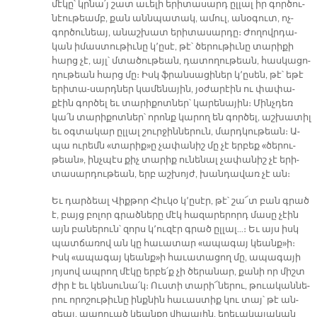
մէ­կը՝ կրնա՛յ շատ ա­ւե­լի ե­րի­տա­սարդ ըլ­լալ իր գոր­ծու­
նէու­թեամբ, քան անն­պա­տակ, ա­մուլ, ա­նօ­գուտ, ոչ-
գոր­ծու­նեայ, ա­նաշ­խատ ե­րի­տա­սար­դը։ Ժո­ղովր­դա­
կան ի­մաս­տու­թիւ­նը կ՚ը­սէ, թէ՝ ծե­րու­թիւ­նը տա­րի­քի
հարց չէ, այլ՝ մտա­ծու­թեան, դա­տո­ղու­թեան, հաս­կա­ցո­
ղու­թեան հարց մը։ Իսկ ֆրան­սա­ցի­ներ կ՚ը­սեն, թէ՝ ե­թէ
ե­րի­տա-սարդ­ներ կա­մե­նա­յին, յօ­ժա­րէին ու փա­փա­
քէին գոր­ծել եւ տա­րի­քոտ­ներ՝ կա­րե­նա­յին։ Մինչ­դեռ
կա՛ն տա­րի­քոտ­ներ՝ ո­րոնք կա­րող են գոր­ծել, աշ­խա­տիլ
եւ օգ­տա­կար ըլ­լալ շուր­ջին­նե­րուն, մարդ­կու­թեան։ Ա­
պա ու­րեմն «տա­րիք»ը չա­փա­նիշ մը չէ եր­բեք «ծե­րու­
թեան», ինչ­պէս քիչ տա­րիք ու­նե­նալ չա­փա­նիշ չէ ե­րի­
տա­սար­դու­թեան, երբ աշ­խոյժ, խան­դա­վառ չէ ան։
Եւ դար­ձեալ Վիք­թոր Հիւ­կօ կ՚ը­սէր, թէ՝ շա՜տ բան գրած
է, բայց բո­լոր գրած­նե­րը մէկ հա­զա­րե­րորդ մա­սը չէին
այն բա­նե­րուն՝ զորս կ՚ու­զէր գրած ըլ­լալ…։ Եւ այս իսկ
պատ­ճա­ռով ան կը հա­ւա­տար «ա­պա­գայ կեանք»ի։
Իսկ «ա­պա­գայ կեանք»ի հա­ւա­տա­ցող մը, ա­պա­գա­յի
յոյ­սով ապ­րող մէ­կը եր­բե՛ք չի ծե­րա­նար, քա­նի որ միշտ
ժիր է եւ կեն­սու­նա՛կ։ Ուս­տի տա­րի՜­նե­րու, թուա­կան­նե­
րու ո­րո­շու­թիւ­նը ինք­նին հա­ւաս­տիք կու տայ՝ թէ ան­
ցեալ, ապ­րուած կեան­քը վի­պա­յին, ե­րե­ւա­կա­յա­կան