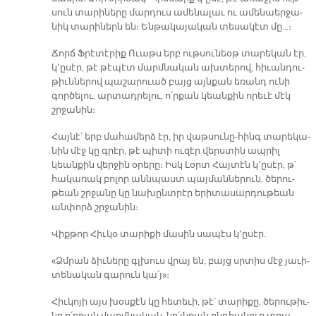
սուն տա­րի­նե­րը մար­դուս ա­մե­նա­լաւ ու ա­մե­նաեր­ջա­
նիկ տա­րի­ներն են։ Են­թա­կա­յա­կան տե­սա­կէտ մը…։
Ճորճ Ֆրէ­տէ­րիք Ո­ւաթս երբ ութ­սու­նեօթ տա­րե­կան էր,
կ՚ը­սէր, թէ թէ­պէտ մարմ­նա­կան ախ­տե­րով, հի­ւան­դու­
թիւն­նե­րով պա­շա­րուած բայց այն­քան ե­ռանդ ու­նի
գոր­ծե­լու, ար­տադ­րե­լու, ո՛ր­քան կեան­քին ո­րե­ւէ մէկ
շրջա­նին։
Հայ­նէ՝ երբ մա­հա­մերձ էր, իր վաթ­սունը-հինգ տա­րե­կա­
նին մէջ կը գրէր, թէ պի­տի ու­զէր վերս­տին ապ­րիլ
կեան­քին վեր­ջին օ­րե­րը։ Իսկ Լօրտ Հայ­տէն կ՚ը­սէր, թ՝
հա­կա­ռակ բո­լոր անն­պաստ պայ­ման­նե­րուն, ծե­րու­
թեան շրջա­նը կը նա­խընտ­րէր ե­րի­տա­սար­դու­թեան
ան­փորձ շրջա­նին։
Վիք­թոր Հիւ­կօ տա­րի­քի մա­սին սա­պէս կ՚ը­սէր.
«Ձմրան ձիւ­նե­րը գլխուս վրայ են, բայց սրտիս մէջ յա­ւի­
տե­նա­կան գա­րուն կա՛յ»։
­Հիւ­կո­յի այս խօս­քէն կը հե­տե­ւի, թէ՝ տա­րի­քը, ծե­րու­թիւ­