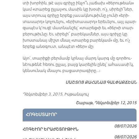
տի խոր­հին, թէ այս գրի­չը ին­չո՞ւ յա­ճախ «ծե­րու­թեան»
կամ «տա­րեց ըլ­լալ»ու մա­սին կը խօ­սի, ո՛չ, սի­րե­լի՜­ներ,
այս տրուպ գրի­չը եր­բեք յա­ւակ­նու­թիւ­նը չու­նի «ե­րի­
տա­սարդ» կո­չուե­լու, «ե­րի­տա­սարդ» ե­րե­ւե­լու, այլ պար­
զա­պէս կ՚ու­զէ մատ­նան­շել՝ «տա­րեց»ի եւ «ծեր»ի տար­
բե­րու­թիւ­նը։ Եւ սի­րե­լի՜ բա­րե­կամ­ներ, այս գրի­չը կը
խոս­տա­նայ միշտ մնալ «տա­րեց բա­րե­կամ» մը, եւ ո՛չ
եր­բեք ա­նօ­գուտ, ան­պէտ «ծեր» մը։
Ա­յո՛, տա­րի­քի բեր­մամբ կրնայ մարդ կարգ մը գոր­ծու­
նէու­թե­նէ հե­ռու ըլ­լալ, բայց կա­րե­լին ը­նել՝ ա­հա­ւա­սի՛կ,
կեն­սու­նակ մնա­լու բա­ցատ­րա­գի­րը…։
ՄԱՇ­ՏՈՑ ՔԱ­ՀԱ­ՆԱՅ ԳԱԼ­ՓԱՔ­ՃԵԱՆ
Դեկ­տեմ­բեր 3, 2015, Իս­թան­պուլ
Շաբաթ, Դեկտեմբեր 12, 2015
ՀՈԳԵՄՏԱՒՈՐ
08/07/2026
ՀՈԳԵՒՈՐ ԵՐԱԺՇՏՈՒԹԻՒՆ
08/07/2026