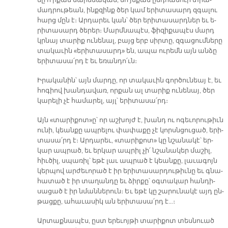
նը ո՛ր­քան մարմ­նա­կան, նո՛յն­քան ընդ­հա­նուր տրա­
մադ­րու­թեան, ինք­զինք ծեր կամ ե­րի­տա­սարդ զգա­լու
հարց մըն է։ Ար­դա­րեւ կան՝ ծեր ե­րի­տա­սարդ­ներ եւ ե­
րի­տա­սարդ ծե­րեր։ Մարմ­նա­պէս, ֆի­զի­քա­պէս մարդ
կրնայ տա­րիք ու­նե­նալ, բայց երբ սիր­տը, զգա­ցում­նե­րը
տա­կա­ւին «ե­րի­տա­սարդ» են, ա­պա ու­րեմն այն ան­ձը
ե­րի­տա­սա՛րդ է եւ ե­ռան­դո՛ւն։
Ի­րա­կա­նին՝ այն մար­դը, որ տա­կա­ւին գոր­ծու­նեայ է, եւ
հո­գիով խան­դա­վառ, որ­քան ալ տա­րիք ու­նե­նայ, ծեր
կա­րե­լի չէ հա­մա­րել, այլ՝ ե­րի­տա­սա՛րդ։
Այն «տա­րի­քոտ»ը՝ որ աշ­խոյժ է, խանդ ու ո­գե­ւո­րու­թիւն
ու­նի, կեան­քը ապ­րե­լու փա­փա­քը չէ կորսն­ցու­ցած, ե­րի­
տա­սա՛րդ է։ Ար­դա­րեւ, «տա­րի­քոտ» կը նշա­նա­կէ՝ եր­
կար ապ­րած, եւ եր­կար ապ­րիլ չի՛ նշա­նա­կեր մա­շիլ,
հիւ­ծիլ, սպա­ռիլ՝ ե­թէ լաւ ապ­րած է կեան­քը, լա­ւա­գոյն
կեր­պով ար­ժե­ւո­րած է իր ե­րի­տա­սար­դու­թիւ­նը եւ գնա­
հա­տած է իր տա­ղան­դը եւ ձիր­քը՝ օգ­տա­կար հան­դի­
սա­ցած է իր նման­նե­րուն։ Ե­ւ ե­թէ կը շա­րու­նա­կէ այդ ըն­
թաց­քը, ա­հա­ւա­սիկ ան ե­րի­տա­սա՛րդ է…։
Ար­տաք­նա­պէս, ըստ ե­րե­ւոյ­թի տա­րի­քոտ տես­նուած