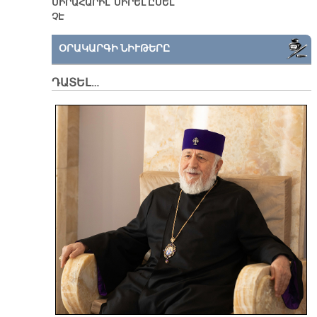
ՍԻՐԱՀԱՐԻԼ՝ ՍԻՐԵԼ ԸՍԵԼ
ՉԷ
ՕՐԱԿԱՐԳԻ ՆԻՒԹԵՐԸ
ԴԱՏԵԼ…