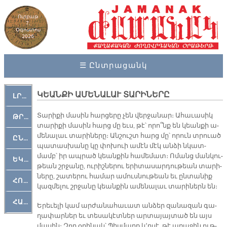
Ուրբաթ
7,
Օգոստոս
2026
☰ Ընտրացանկ
ԿԵԱՆՔԻ ԱՄԵՆԱԼԱՒ ՏԱՐԻՆԵՐԸ
ԼՐԱՀՈՍ
Տա­րի­քի մա­սին հար­ցե­րը չեն վեր­ջա­նար։ Ա­հա­ւա­սիկ
ԹՐՔԱՀԱՅ ԿԵԱՆՔ
տա­րի­քի մա­սին հարց մը եւս, թէ՝ ո­րո՞նք են կեան­քի ա­
մե­նա­լաւ տա­րի­նե­րը։ Ան­շուշտ հարց մը՝ ո­րուն տրուած
ԸՆԿԵՐԱՄՇԱԿՈՒԹԱՅԻՆ
պա­տաս­խա­նը կը փո­խուի ա­մէն մէկ ան­ձի նկատ­
մամբ՝ իր ապ­րած կեան­քին հա­մե­մատ։ Ո­մանց ման­կու­
ԵԿԵՂԵՑԱԿԱՆ
թեան շրջա­նը, ու­րիշ­նե­րու ե­րի­տա­սար­դու­թեան տա­րի­
նե­րը, շա­տե­րու հա­մար ա­մուս­նու­թեան եւ ըն­տա­նիք
ՀՈԳԵՄՏԱՒՈՐ
կազ­մե­լու շրջա­նը կեան­քին ա­մե­նա­լաւ տա­րի­ներն են։
ՀԱՐԹԱԿ
Ե­րե­ւե­լի կամ ար­ժա­նա­հա­ւատ ան­ձեր զա­նա­զան գա­
ղա­փար­ներ եւ տե­սա­կէտ­ներ ար­տա­յայ­տած են այս
մա­սին։ Զոր օ­րի­նակ՝ Պիս­մարք կ՚ը­սէ, թէ ա­ռա­ջին ութ­