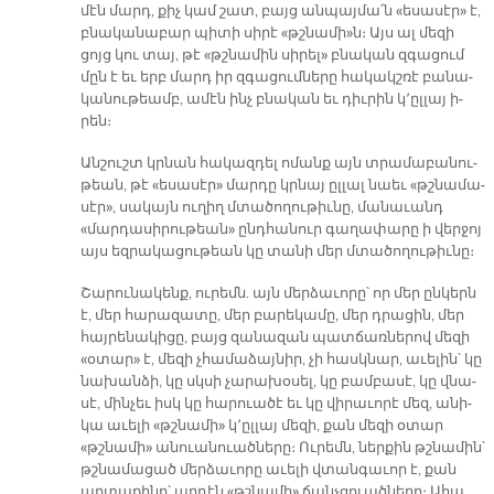
մէն մարդ, քիչ կամ շատ, բայց ան­պայ­մա՛ն «ե­սա­սէր» է,
բնա­կա­նա­բար պի­տի սի­րէ «թշնա­մի»ն։ Այս ալ մե­զի
ցոյց կու տայ, թէ «թշնա­մին սի­րել» բնա­կան զգա­ցում
մըն է եւ երբ մարդ իր զգա­ցում­նե­րը հա­կակշ­ռէ բա­նա­
կա­նու­թեամբ, ա­մէն ինչ բնա­կան եւ դիւ­րին կ՚ըլ­լայ ի­
րեն։
Ան­շուշտ կրնան հա­կազ­դել ո­մանք այն տրա­մա­բա­նու­
թեան, թէ «ե­սա­սէր» մար­դը կրնայ ըլ­լալ նաեւ «թշնա­մա­
սէր», սա­կայն ու­ղիղ մտա­ծո­ղու­թիւ­նը, մա­նա­ւանդ
«մար­դա­սի­րու­թեան» ընդ­հա­նուր գա­ղա­փա­րը ի վեր­ջոյ
այս եզ­րա­կա­ցու­թեան կը տա­նի մեր մտա­ծո­ղու­թիւ­նը։
Շա­րու­նա­կենք, ու­րեմն. այն մեր­ձա­ւո­րը՝ որ մեր ըն­կերն
է, մեր հա­րա­զա­տը, մեր բա­րե­կա­մը, մեր դրա­ցին, մեր
հայ­րե­նա­կի­ցը, բայց զա­նա­զան պատ­ճառ­նե­րով մե­զի
«օ­տար» է, մե­զի չհա­մա­ձայ­նիր, չի հասկ­նար, ա­ւե­լին՝ կը
նա­խան­ձի, կը սկսի չա­րա­խօ­սել, կը բամ­բա­սէ, կը վնա­
սէ, մին­չեւ իսկ կը հա­րուա­ծէ եւ կը վի­րա­ւո­րէ մեզ, ա­նի­
կա ա­ւե­լի «թշնա­մի» կ՚ըլ­լայ մե­զի, քան մե­զի օ­տար
«թշնա­մի» ա­նուա­նուած­նե­րը։ Ու­րեմն, ներ­քին թշնա­մին՝
թշնա­մա­ցած մեր­ձա­ւո­րը ա­ւե­լի վտան­գա­ւոր է, քան
ար­տա­քի­նը՝ ար­դէն «թշնա­մի» ճանչ­ցուած­նե­րը։ Ա­հա,