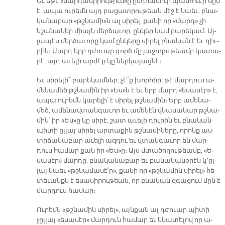
Եւ ե­թէ «մար­դա­սի­րու­թիւն»ը ընդ­հա­նուր պա­տուէր մըն
է, ա­պա ու­րեմն այդ բա­ցատ­րու­թեան մէջ է նաեւ, բնա­
կա­նա­բար «թշնա­մի»ն ալ սի­րել, քա­նի որ «մարդ» չի
նշա­նա­կեր միայն մեր­ձա­ւոր, ըն­կեր կամ բա­րե­կամ։ Այ­
լա­պէս մեր­ձա­ւո­րը կամ ըն­կե­րը սի­րել բնա­կան է եւ դիւ­
րին։ Մարդ երբ դժուար գործ մը յա­ջո­ղու­թեամբ կա­տա­
րէ, այդ ա­ւե­լի ար­ժէք կը ներ­կա­յաց­նէ։
Եւ սի­րե­լի՜ բա­րե­կամ­ներ, չէ՞ք խոր­հիր, թէ մար­դուս ա­
մե­նա­մեծ թշնա­մին իր «Ես»ն է եւ երբ մարդ «ե­սա­սէր» է,
ա­պա ու­րեմն կա­րե­լի՛ է սի­րել թշնա­մին։ Երբ ա­մե­նա­
մեծ, ա­մե­նավ­տան­գա­ւոր եւ ա­մե­նէն վնա­սա­կար թշնա­
մին՝ իր «Ես»ը կը սի­րէ, շատ ա­ւե­լի դիւ­րին եւ բնա­կան
պի­տի ըլ­լայ սի­րել ար­տա­քին թշնա­մի­նե­րը, ո­րոնք աս­
տի­ճա­նա­բար ա­ւե­լի ազ­դու եւ վտան­գա­ւոր են մար­
դուս հա­մար քան իր «Ես»ը։ Այս մտա­ծո­ղու­թեամբ, «Ե­
սա­սէր» մար­դը, բնա­կա­նա­բար եւ բա­նա­կա­նօ­րէն կ՚ըլ­
լայ նաեւ «թշնա­մա­սէ՛ր», քա­նի որ «թշնա­մին սի­րել» հե­
տե­ւանքն է ե­սա­սի­րու­թեան, որ բնա­կան զգա­ցում մըն է
մար­դուս հա­մար։
Ու­րեմն «թշնա­մին սի­րել», այն­քան ալ դժուար պի­տի
չըլ­լայ «ե­սա­սէր» մար­դուն հա­մար եւ նկա­տե­լով որ ա­