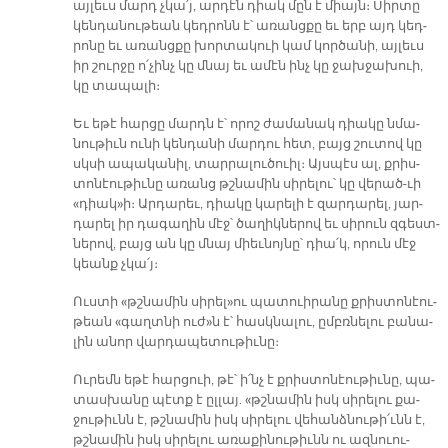
այ­լեւս մարդ չկա՛յ, ար­դէն դիակ մըն է միայն։ Սիր­տը
կեն­դա­նու­թեան կեդ­րոնն է՝ ա­ռանց­քը եւ երբ այդ կեդ­
րո­նը եւ ա­ռանց­քը խոր­տա­կուի կամ կոր­ծա­նի, այ­լեւս
իր շուր­ջը ո՛­չինչ կը մնայ եւ ա­մէն ինչ կը ջախ­ջա­խուի,
կը տա­պա­լի։
Եւ ե­թէ հար­ցը մարդն է՝ ո­րոշ ժա­մա­նակ դիա­կը նմա­
նու­թիւն ու­նի կեն­դա­նի մար­դու հետ, բայց շու­տով կը
սկսի ա­պա­կա­նիլ, տար­րա­լու­ծուիլ։ Այս­պէս ալ, քրիս­
տո­նէու­թիւ­նը ա­ռանց թշնա­մին սի­րե­լու՝ կը վե­րա­ծ-ւի
«դիակ»ի։ Ար­դա­րեւ, դիա­կը կա­րե­լի է զար­դա­րել, յար­
դա­րել իր դա­գա­ղին մէջ՝ ծա­ղիկ­նե­րով եւ սի­րուն զգեստ­
նե­րով, բայց ան կը մնայ միեւ­նոյ­նը՝ դիա՛կ, ո­րուն մէջ
կեանք չկա՛յ։
Ուս­տի «թշնա­մին սի­րել»ու պա­տուի­րա­նը քրիս­տո­նէու­
թեան «գաղտ­նի ուժ»ն է՝ հասկ­նա­լու, ըմբռ­նե­լու բա­նա­
լին ա­նոր վար­դա­պե­տու­թիւ­նը։
Ու­րեմն ե­թէ հար­ցուի, թէ՝ ի՛նչ է քրիս­տո­նէու­թիւ­նը, պա­
տաս­խա­նը պէտք է ըլ­լայ. «թշնա­մին իսկ սի­րե­լու քա­
ջու­թիւնն է, թշնա­մին իսկ սի­րե­լու վե­հանձ­նու­թի՛ւնն է,
թշնա­մին իսկ սի­րե­լու ա­ռա­քի­նու­թիւնն ու ազ­նուու­