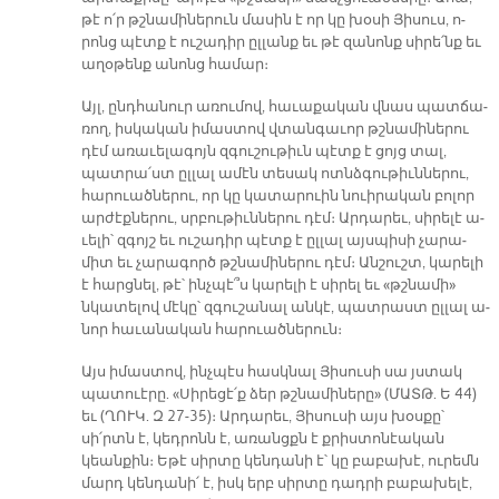
թէ ո՛ր թշնա­մի­նե­րուն մա­սին է որ կը խօ­սի Յի­սուս, ո­
րոնց պէտք է ու­շա­դիր ըլ­լանք եւ թէ զա­նոնք սի­րե՛նք եւ
ա­ղօ­թենք ա­նոնց հա­մար։
Այլ, ընդ­հա­նուր ա­ռու­մով, հա­ւա­քա­կան վնաս պատ­ճա­
ռող, իս­կա­կան ի­մաս­տով վտան­գա­ւոր թշնա­մի­նե­րու
դէմ ա­ռա­ւե­լա­գոյն զգու­շու­թիւն պէտք է ցոյց տալ,
պատ­րա՛ստ ըլ­լալ ա­մէն տե­սակ ոտնձ­գու­թիւն­նե­րու,
հա­րուած­նե­րու, որ կը կա­տա­րուին նուի­րա­կան բո­լոր
ար­ժէք­նե­րու, սրբու­թիւն­նե­րու դէմ։ Ար­դա­րեւ, սի­րե­լէ ա­
ւե­լի՝ զգոյշ եւ ու­շա­դիր պէտք է ըլ­լալ այս­պի­սի չա­րա­
միտ եւ չա­րա­գործ թշնա­մի­նե­րու դէմ։ Ան­շուշտ, կա­րե­լի
է հարց­նել, թէ՝ ինչ­պէ՞ս կա­րե­լի է սի­րել եւ «թշնա­մի»
նկա­տե­լով մէ­կը՝ զգու­շա­նալ ան­կէ, պատ­րաստ ըլ­լալ ա­
նոր հա­ւա­նա­կան հա­րուած­նե­րուն։
Այս ի­մաս­տով, ինչ­պէս հասկ­նալ Յի­սու­սի սա յստակ
պա­տուէ­րը. «Սի­րե­ցէ՛ք ձեր թշնա­մի­նե­րը» (ՄԱՏԹ. Ե 44)
եւ (ՂՈՒԿ. Զ 27-35)։ Ար­դա­րեւ, Յի­սու­սի այս խօս­քը՝
սի՛րտն է, կեդ­րոնն է, ա­ռանցքն է քրիս­տո­նէա­կան
կեան­քին։ Ե­թէ սիր­տը կեն­դա­նի է՝ կը բա­բա­խէ, ու­րեմն
մարդ կեն­դա­նի՛ է, իսկ երբ սիր­տը դադ­րի բա­բա­խե­լէ,