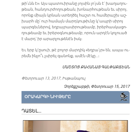
թի՛ւնն է»։ Այս պա­տուի­րա­նը յոյ­սին լո՛յսն է՝ խա­ղա­ղու­
թեան, հան­դուր­ժո­ղու­թեան, խո­նար­հու­թեան եւ սի­րոյ,
ո­րոնք միայն կրնան ստեղ­ծել հաշտ ու հա­մե­րաշխ աշ­
խարհ մը՝ ուր հա­մայն մարդ­կու­թիւ­նը կ՚ապ­րի սի­րոյ
պար­գեւ­նե­րով, եղ­բայ­րա­սի­րու­թեամբ, ի­րեր­հաս­կա­ցո­
ղու­թեամբ եւ ի­րե­րօգ­նու­թեամբ, ո­րուն ար­դէն կո­չուած
է մարդ՝ իր ա­րար­չու­թե­նէն իսկ։
Եւ երբ կ՚ը­սուի, թէ բո­լոր մար­դիկ «եղ­բա՛յր» են, ա­պա ու­
րեմն ին­չո՞ւ չսի­րել զա­նոնք, ա­մէն մէ­կը…։
ՄԱՇ­ՏՈՑ ՔԱ­ՀԱ­ՆԱՅ ԳԱԼ­ՓԱՔ­ՃԵԱՆ
Փետ­րուար 13, 2017, Իս­թան­պուլ
Չորեքշաբթի, Փետրուար 15, 2017
ՕՐԱԿԱՐԳԻ ՆԻՒԹԵՐԸ
ԴԱՏԵԼ…