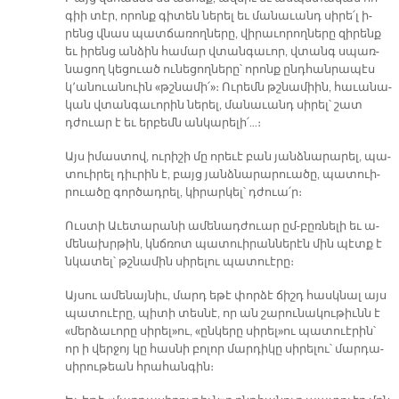
գիի տէր, ո­րոնք գի­տեն նե­րել եւ մա­նա­ւանդ սի­րե՛լ ի­
րենց վնաս պատ­ճա­ռող­նե­րը, վի­րա­ւո­րող­նե­րը զի­րենք
եւ ի­րենց ան­ձին հա­մար վտան­գա­ւոր, վտանգ սպառ­
նա­ցող կե­ցուած ու­նե­ցող­նե­րը՝ ո­րոնք ընդ­հան­րա­պէս
կ՚ա­նուա­նուին «թշնա­մի՛»։ Ու­րեմն թշնա­միին, հա­ւա­նա­
կան վտան­գա­ւո­րին նե­րել, մա­նա­ւանդ սի­րել՝ շատ
դժուար է եւ եր­բեմն ան­կա­րե­լի՛…։
Այս ի­մաս­տով, ու­րի­շի մը ո­րե­ւէ բան յանձ­նա­րա­րել, պա­
տուի­րել դիւ­րին է, բայց յանձ­նա­րա­րուա­ծը, պա­տուի­
րուա­ծը գոր­ծադ­րել, կի­րար­կել՝ դժուա՛ր։
Ուս­տի Ա­ւե­տա­րա­նի ա­մե­նադ­ժուար ըմ-բըռ­նե­լի եւ ա­
մե­նախր­թին, կնճռոտ պա­տուի­րան­նե­րէն մին պէտք է
նկա­տել՝ թշնա­մին սի­րե­լու պա­տուէ­րը։
Այ­սու ա­մե­նայ­նիւ, մարդ ե­թէ փոր­ձէ ճիշդ հասկ­նալ այս
պա­տուէ­րը, պի­տի տես­նէ, որ ան շա­րու­նա­կու­թիւնն է
«մեր­ձա­ւո­րը սի­րել»ու, «ըն­կե­րը սի­րել»ու պա­տուէ­րին՝
որ ի վեր­ջոյ կը հաս­նի բո­լոր մար­դի­կը սի­րե­լու՝ մար­դա­
սի­րու­թեան հրա­հան­գին։