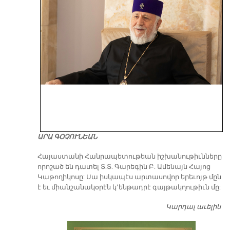
ԱՐԱ ԳՕՉՈՒՆԵԱՆ
​Հայաստանի Հանրապետութեան իշխանութիւնները
որոշած են դատել Տ.Տ. Գարեգին Բ. Ամենայն Հայոց
Կաթողիկոսը: Սա իսկապէս արտասովոր երեւոյթ մըն
է եւ միանշանակօրէն կ՚ենթադրէ գայթակղութիւն մը:
Կարդալ աւելին
Դ