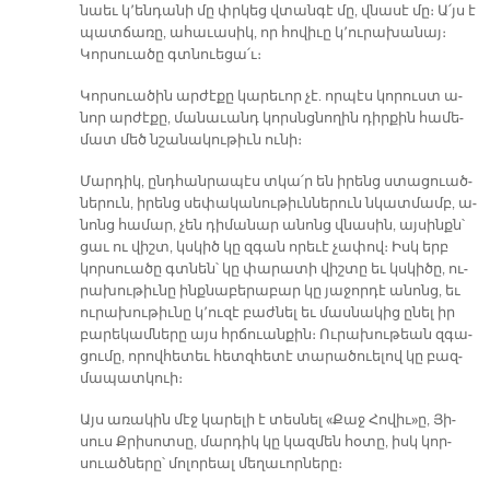
նաեւ կ՚են­դա­նի մը փրկեց վտան­գէ մը, վնա­սէ մը։ Ա՛յս է
պատ­ճա­ռը, ա­հա­ւա­սիկ, որ հո­վի­ւը կ՚ու­րա­խա­նայ։
Կոր­սուա­ծը գտնուե­ցա՛ւ։
Կոր­սուա­ծին ար­ժէ­քը կա­րե­ւոր չէ. որ­պէս կո­րուստ ա­
նոր ար­ժէ­քը, մա­նա­ւանդ կորսնցնո­ղին դիր­քին հա­մե­
մատ մեծ նշա­նա­կու­թիւն ու­նի։
Մար­դիկ, ընդ­հան­րա­պէս տկա՛ր են ի­րենց ստա­ցուած­
նե­րուն, ի­րենց սե­փա­կա­նու­թիւն­նե­րուն նկատ­մամբ, ա­
նոնց հա­մար, չեն դի­մա­նար ա­նոնց վնա­սին, այ­սինքն՝
ցաւ ու վիշտ, կսկիծ կը զգան ո­րե­ւէ չա­փով։ Իսկ երբ
կոր­սուա­ծը գտնեն՝ կը փա­րա­տի վիշ­տը եւ կսկի­ծը, ու­
րա­խու­թիւ­նը ինք­նա­բե­րա­բար կը յա­ջոր­դէ ա­նոնց, եւ
ու­րա­խու­թիւ­նը կ՚ու­զէ բաժ­նել եւ մաս­նա­կից ը­նել իր
բա­րե­կամ­նե­րը այս հրճուան­քին։ Ու­րա­խու­թեան զգա­
ցու­մը, ո­րով­հե­տեւ հետզ­հե­տէ տա­րա­ծուե­լով կը բազ­
մա­պատ­կուի։
Այս ա­ռա­կին մէջ կա­րե­լի է տես­նել «Քաջ Հո­վիւ»ը, Յի­
սուս Քրի­սոտ­սը, մար­դիկ կը կազ­մեն հօ­տը, իսկ կոր­
սուած­նե­րը՝ մո­լո­րեալ մե­ղա­ւոր­նե­րը։