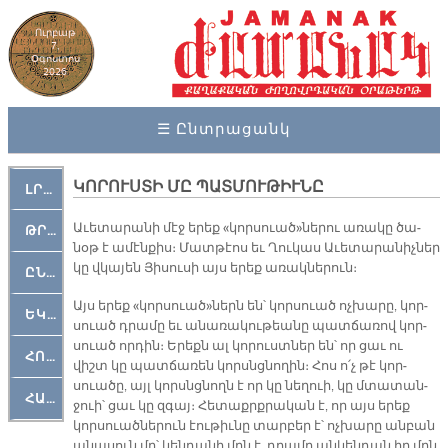
Ուրբաթ
7,
Օգոստոս
2026
☰ Ընտրացանկ
ԿՈՐՈՒՍՏԻ ՄԸ ՊԱՏՄՈՒԹԻՒՆԸ
ԼՐԱՀՈՍ
Ա­ւե­տա­րա­նի մէջ ե­րեք «կոր­սուած»նե­րու ա­ռա­կը ծա­
ԹՐՔԱՀԱՅ ԿԵԱՆՔ
նօթ է ա­մէն­քիս։ Մատ­թէոս եւ Ղու­կաս Ա­ւե­տա­րա­նիչ­ներ
կը վկա­յեն Յի­սու­սի այս ե­րեք ա­ռակ­նե­րուն։
ԸՆԿԵՐԱՄՇԱԿՈՒԹԱՅԻՆ
Այս ե­րեք «կոր­սուած»ներն են՝ կոր­սուած ոչ­խա­րը, կոր­
ԵԿԵՂԵՑԱԿԱՆ
սուած դրա­մը եւ ա­նա­ռա­կու­թեա­նը պատ­ճա­ռով կոր­
սուած որ­դին։ Ե­րեքն ալ կո­րուստ­ներ են՝ որ ցաւ ու
ՀՈԳԵՄՏԱՒՈՐ
վիշտ կը պատ­ճա­ռեն կորսնց­նո­ղին։ Հոս ո՛չ թէ կոր­
սուա­ծը, այլ կորսնց­նողն է որ կը նե­ղուի, կը մտա­տան­
ՀԱՐԹԱԿ
ջուի՝ ցաւ կը զգայ։ Հե­տաքրքրա­կան է, որ այս ե­րեք
կոր­սուած­նե­րուն էու­թիւ­նը տար­բեր է՝ ոչ­խա­րը ան­բան
ա­նա­սուն մը՝ կեն­դա­նի մըն է, դրա­մը ան­կեն­դան իր մըն