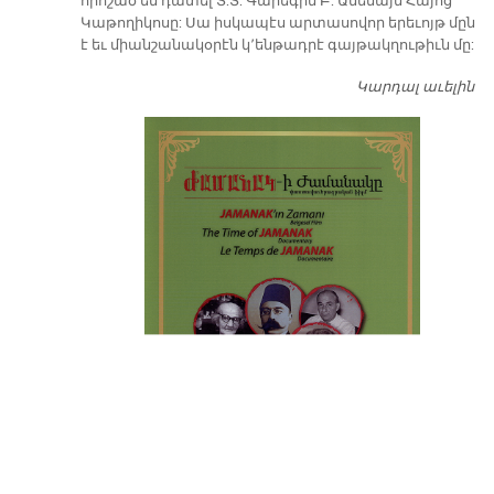
որոշած են դատել Տ.Տ. Գարեգին Բ. Ամենայն Հայոց
Կաթողիկոսը: Սա իսկապէս արտասովոր երեւոյթ մըն
է եւ միանշանակօրէն կ՚ենթադրէ գայթակղութիւն մը:
Կարդալ աւելին
Դ