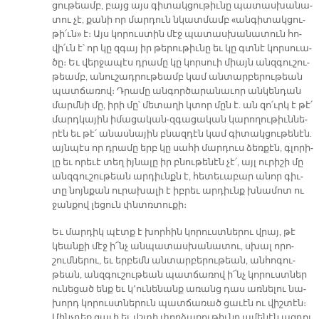
ցու­թեամբ, բայց այս գի­տակ­ցու­թիւ­նը պա­տաս­խա­նա­
տու չէ, քա­նի որ մար­դուն նկատ­մամբ «ան­գի­տակ­ցու­
թի՛ւն» է։ Այս կո­րուս­տին մէջ պա­տաս­խա­նա­տուն հո­
վի՛ւն է՝ որ կը զգայ իր թե­րու­թիւ­նը եւ կը գտնէ կոր­սուա­
ծը։ Եւ վեր­ջա­պէս դրա­մը կը կոր­սուի միայն անզ­գու­շու­
թեամբ, ա­նու­շադ­րու­թեամբ կամ ան­տար­բե­րու­թեան
պատ­ճա­ռով։ Դրա­մը ան­գոր­ծա­րա­նա­ւոր ան­կեն­դան
մարմ­նի մը, ի­րի մը՝ մե­տա­ղի կտոր մըն է. ան զո՛ւրկ է թէ՛
մարդ­կա­յին ի­մա­ցա­կան-զգա­ցա­կան կա­րո­ղու­թիւն­նե­
րէն եւ թէ՛ ա­նաս­նա­յին բնազ­դէն կամ գի­տակ­ցու­թե­նէն.
այն­պէս որ դրա­մը երբ կը սա­հի մար­դուս ձեռ­քէն, գլո­րի­
լը եւ ո­րե­ւէ տեղ իյ­նա­լը իր բնու­թե­նէն չէ՛, այլ ու­րի­շի մը
անզ­գու­շու­թեան ար­դիւնքն է, հե­տե­ւա­բար ա­նոր գիւ­
տը նոյն­քան ու­րա­խա­լի է իբ­րեւ ար­դիւնք խնա­մոտ ու
ջան­քով լե­ցուն փնտռտու­քի։
Եւ մար­դիկ պէտք է խոր­հին կո­րուստ­ներու վրայ, թէ
կեան­քի մէջ ի՜նչ ան­պա­տաս­խա­նա­տու, սխալ ո­րո­
շում­նե­րու, եւ եր­բեմն ան­տար­բե­րու­թեան, ան­հո­գու­
թեան, անզ­գու­շու­թեան պատ­ճա­ռով ի՜նչ կո­րուստ­ներ
ու­նե­ցած ենք եւ կ՚ու­նե­նանք ա­ռանց դաս առ­նե­լու նա­
խորդ կո­րուստ­նե­րուն պատ­ճա­ռած ցա­ւէն ու վիշ­տէն։
Մինչ­դեռ ցա­ւի եւ վշտի փոր­ձա­ռու­թիւ­նը ա­մե­նէն ազ­դու