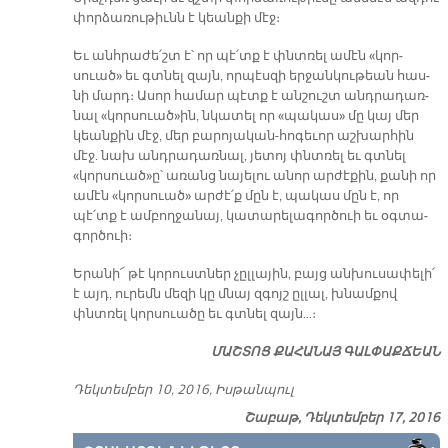
փոր­ձա­ռու­թիւնն է կեան­քի մէջ։
Եւ անհ­րա­ժե՛շտ է՝ որ պէ՛տք է փնտռել ա­մէն «կոր­
սուած» եւ գտնել զայն, որ­պէս­զի եր­ջան­կու­թեան հաս­
նի մարդ։ Ա­սոր հա­մար պէտք է ան­շուշտ անդ­րա­դառ­
նալ «կոր­սուած»ին, նկա­տել որ «պա­կաս» մը կայ մեր
կեան­քին մէջ, մեր բա­րո­յա­կան-հո­գե­ւոր աշ­խար­հին
մէջ. նախ անդ­րա­դառ­նալ, յե­տոյ փնտռել եւ գտնել
«կոր­սուած»ը՝ ա­ռանց նա­յե­լու ա­նոր ար­ժէ­քին, քա­նի որ
ա­մէն «կորսուած» ար­ժէ՛ք մըն է, պա­կաս մըն է, որ
պէ՛տք է ամ­բող­ջա­նայ, կա­տա­րե­լա­գոր­ծուի եւ օգ­տա­
գոր­ծուի։
Ե­րա­նի՜ թէ կո­րուստ­ներ չըլ­լա­յին, բայց ան­խու­սա­փե­լի՛
է այդ, ու­րեմն մե­զի կը մնայ զգոյշ ըլ­լալ, խնամ­քով
փնտռել կոր­սուա­ծը եւ գտնել զայն…։
ՄԱՇ­ՏՈՑ ՔԱ­ՀԱ­ՆԱՅ ԳԱԼ­ՓԱՔ­ՃԵԱՆ
Դեկ­տեմ­բեր 10, 2016, Իս­թան­պուլ
Շաբաթ, Դեկտեմբեր 17, 2016