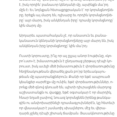
է, իսկ որ­դին՝ բա­նա­ւոր կեն­դա­նի մը, այ­սինքն մա՛րդ
մըն է։ Եւ նոյն­քան հե­տաքրք­րա­կան է՝ որ կորսնց­նող­նե­
րը, ե­րեքն ալ մարդ են, ոչ­խա­րը եւ որ­դին կորսնց­նող­նե­
րը՝ այր մարդ, իսկ ան­կեն­դան ի­րը՝ դրա­մը կորսնց­նո­ղը՝
կին մարդ մը։
Ար­դա­րեւ պա­տա­հա­կան չէ, որ ա­նա­սուն եւ բա­նա­
կանա­սուն կեն­դա­նի կորսնց­նող­նե­րը այր մարդ են, իսկ
ան­կեն­դան ի­րը կորսնց­նո­ղը՝ կին մա՛րդ։
Ուս­տի կո­րուս­տը, ի՛նչ որ ալ ըլ­լայ ա­նոր էու­թիւ­նը, «կո­
րո՛ւստ» է, ի­մաս­տու­թիւն է ըն­դա­ռաջ չեր­թալ դէ­պի կո­
րուստ, իսկ ա­ւե­լի մեծ ի­մաս­տու­թիւն է փոր­ձա­ռու­թիւ­նը
հե­ղի­նա­կու­թեան վե­րա­ծել քան բո՛րբ ե­րե­ւա­կա­յու­
թեան մը պատ­րանք­նե­րուն։ Քա­նի որ ե­թէ ապ­րուած
կեան­քեր «ար­ժէք» մը ու­նին, ե­թէ փոր­ձա­ռու­թիւն­ներ, ո­
րոնք մեծ գնով գնուած են, պի­տի դիւ­րաց­նեն մար­դոց
աշ­խա­տանքն ու վազ­քը, ե­թէ օգ­տա­կար է որ մար­դիկ,
հնար ե­ղած չա­փով, նուազ կորսնց­նեն ի­րենց թան­կա­
գին ու ան­փո­խա­րի­նե­լի դրա­մագ­լուխ­նե­րէն, կը հե­տե­ւի
որ վնա­սա­կար է յա­մա­ռիլ սխալ­նե­րու մէջ եւ վե­րա­
դարձ չը­նել դէ­պի շի­տակ ճամ­բան։ Յա­ւակ­նո­տու­թիւ­նը