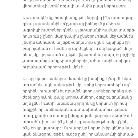
են կո­րուստ­նե­րու հան­դէպ եւ ա­ւե­լի՛ խնա­մոտ ա­նոնց
վերս­տին գիւ­տին՝ որ­չափ ալ չնչին ըլ­լայ կո­րուս­տը։
Այս ա­ռա­կէն կը հասկ­նանք, թէ մար­դիկ ի՛նչ դա­սա­կար­
գի ալ պատ­կա­նին, ո՛ր­չափ ալ ի­րենց մէջ մե­ծի եւ
պզտի­կի խտիր­ներ դնեն, Ա­ւե­տա­րա­նի հա­մար տար­բե­
րու­թիւն չ՚ը­ներ. մարդ­կա­յին ըն­կե­րու­թեան մէջ ա­մե­նէն
յե­տին ան­հատն ալ ե­թէ «մե­ղա­ւոր» մըն է, այ­սինքն իր
բա­րո­յա­կան ու հո­գե­ւոր ար­ժէք­նե­րէն մեր­կա­ցած՝ մո­լո­
րեալ մը, կոր­սուած մը, ե­թէ վերս­տա­նայ զայն, ու­րի­շի մը
չա­փա­զանց ջան­քե­րուն շնոր­հիւ, ա­հա­ւա­սիկ ա­սի­կա
ու­րա­խա­լի՜ ի­րո­ղու­թիւն մըն է։
Եւ երբ կո­րուստ­նե­րու մա­սին կը խօ­սինք, կ՚ար­ժէ նկա­
տի առ­նել ակ­նար­կու­թիւն մը։ Ե­րեք կո­րուստ­ներն ալ՝
որ­դիին, ոչ­խա­րին եւ դրա­մին կո­րուստ­նե­րը ի­րենց ար­
ժէք­նե­րը ու­նին, բայց կո­րուստ­նե­րու ձե­ւը եւ ե­ղա­նա­կը
նոյն չեն։ Ուս­տի, ա­նա­ռակ որ­դին կը կորսուի իր իսկ
խել­քին իր անձ­նա­կան պա­տաս­խա­նա­տուու­թեան
տակ, քա­նի որ մար­դը ի­մա­ցա­կան կա­րո­ղու­թեամբ օժ­
տուած՝ գի­տէ թէ ի՛նչ կ՚ը­նէ, գի­տակ­ցու­թեամբ կ՚ը­նէ,
ի՛նչ որ կը կա­տա­րէ։ Ոչ­խա­րը կը կոր­սուի իր կեն­դա­նա­
կան բնազ­դով, ե­թէ կ՚ու­զէք ը­սել՝ իր ա­նա­սու­նի գի­տակ­