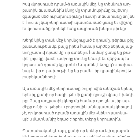
Իսկ «կոր­սուած դրամ»ի ա­ռա­կին մէջ, կը տես­նուի աղ­
քա­տիկ եւ ա­ռան­ձին կնոջ մը տրտմու­թիւ­նը եւ յե­տոյ
զգա­ցած մեծ ու­րա­խու­թիւ­նը։ Ուս­տի տե­սա­րա­նը նո՛յնն
է՝ հոս ալ կայ «կո­րուստ»ի պատ­ճա­ռած ցա­ւը եւ վիշ­տը
եւ կոր­սուա­ծը գտնե­լէ ետք ապ­րուած խնդու­թիւ­նը։
Խեղճ կի­նը տան մէջ կորսն­ցու­ցած է դրա­մը, թե­րեւս քիչ
քա­նա­կու­թեամբ, բայց ի­րեն հա­մար ար­ժէք ներ­կա­յաց­
նող չա­փով դրամ մը՝ որ գտնե­լու հա­մար ջանք կը թա­
փէ՝ լոյս կը վա­ռէ, ամ­բողջ տու­նը կ՚ա­ւլէ եւ վեր­ջա­պէս
կոր­սուած դրա­մը կը գտնէ։ Եւ գտնե­լէ ետք կ՚ու­րա­խա­
նայ եւ իր ու­րա­խու­թիւ­նը կը բաժ­նէ իր դրա­ցի­նե­րով եւ
բա­րե­կամ­նե­րով։
Այս ա­ռա­կին մէջ «կո­րուստ»ը բո­լո­րո­վին անն­շան կրնայ
ե­րե­ւիլ, քա­նի որ հա­զիւ թէ մի քա­նի ղրու­շի վրայ է խնդի­
րը։ Բայց աղ­քա­տիկ կնոջ մը հա­մար ղրուշն ալ իր ար­
ժէ­քը ու­նի։ Եւ թե­րեւս բո­լո­րո­վին անն­պա­տակ կեր­պով
չէ, որ կոր­սուած դրա­մի ա­ռա­կին մէջ «կին»ը յատ­կա­
պէ՛ս մատ­նա­նիշ ե­ղած է իբ­րեւ տէ­րը կո­րուս­տին։
Պա­տա­հա­կան չէ այդ, քա­նի որ կի­ներ ա­ւե­լի զգա­յուն