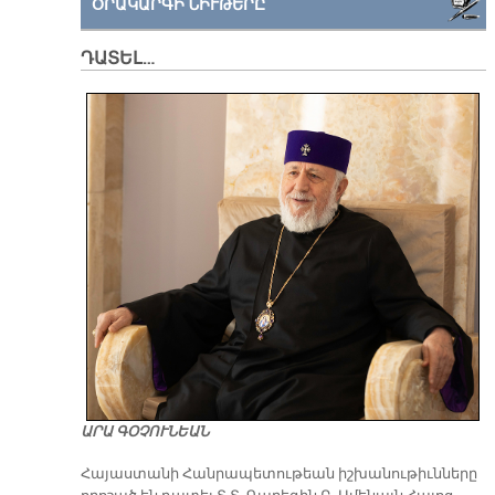
ՕՐԱԿԱՐԳԻ ՆԻՒԹԵՐԸ
ԴԱՏԵԼ…
ԱՐԱ ԳՕՉՈՒՆԵԱՆ
​Հայաստանի Հանրապետութեան իշխանութիւնները