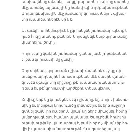
եւ սխալ­նե­րը տես­նե­լէ ետ­քը՝ յա­րա­տե­ւու­թիւ­նը ա­տոնց
մէջ, ա­ռանց այ­լե­ւայ­լի կը հան­դի­պին դժբախ­տու­թեան։
Ար­դա­րեւ սխա­լին մէջ յա­մա­ռիլ՝ կո­րուստ­նե­րու գլխա­
ւոր պատ­ճառ­նե­րէն մի՛ն է։
Եւ ա­ւե­լի խո­հե­մու­թիւն է չկորսնց­նե­լու հա­մար պէտք ե­
ղած հո­գը տա­նիլ, քան թէ՝ կորսնց­նե­լէ ետք կոր­սուա­ծը
փնտռե­լու լծուիլ։
Կո­րուս­տը կան­խե­լու հա­մար ջա­նալ ա­ւե­լի՛ բա­նա­կան
է, քան կո­րուս­տի մը ցա­ւիլ։
Զոր օ­րի­նակ, կոր­սուած ոչ­խա­րի ա­ռա­կին մէջ կը դի­
տենք «մարդ­կա­յին հարս­տու­թեան մէկ մա­սին վտան­
գու­մէն զգա­ցուող վիշտ»ը, թէ՛ պա­տաս­խա­նա­տուու­
թեան եւ թէ՛ կո­րուս­տի ար­ժէ­քին տե­սա­կէ­տով։
Հո­վի­ւը երբ կը կորսնց­նէ մէկ ոչ­խա­րը, կը թո­ղու ինն­սու­
նի­նը եւ կ՚եր­թայ կոր­սուա­ծը փնտռե­լու եւ երբ յա­ջո­ղի
գտնել զայն, իր ու­սե­րուն վրայ՝ կը բե­րէ միաց­նել, հօ­տը՝
ամ­բող­ջաց­նե­լու հա­մար պա­կա­սը։ Եւ ու­րեմն հո­վի­ւին
ու­րա­խու­թիւ­նը կա­տա­րեալ է, քա­նի որ ո՛չ միայն իր հո­
վի­ւի պա­տաս­խա­նատուու­թե­նէն ա­զա­տե­ցաւ, այլ