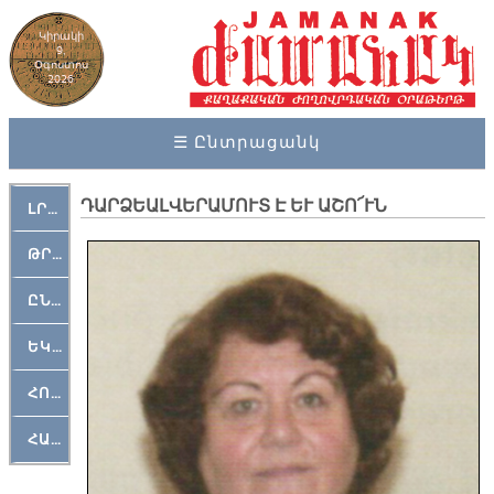
Կիրակի
9,
Օգոստոս
2026
☰ Ընտրացանկ
ԴԱՐՁԵԱԼՎԵՐԱՄՈՒՏ Է ԵՒ ԱՇՈ՜ՒՆ
ԼՐԱՀՈՍ
ԹՐՔԱՀԱՅ ԿԵԱՆՔ
ԸՆԿԵՐԱՄՇԱԿՈՒԹԱՅԻՆ
ԵԿԵՂԵՑԱԿԱՆ
ՀՈԳԵՄՏԱՒՈՐ
ՀԱՐԹԱԿ