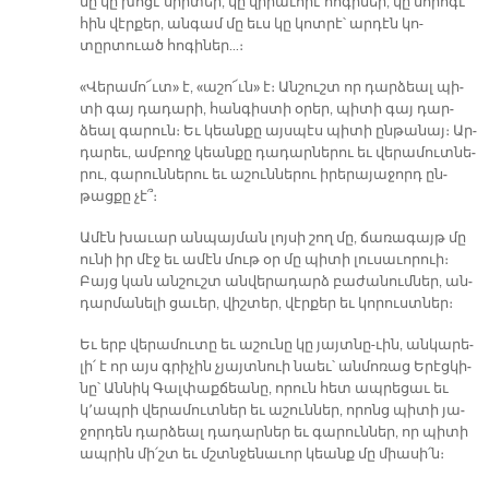
նը կը խո­ցէ սիր­տեր, կը վի­րա­ւո­րէ հո­գի­ներ, կը նո­րո­գէ
հին վէր­քեր, ան­գամ մը եւս կը կոտ­րէ՝ ար­դէն կո-
տըրտուած հո­գի­ներ…։
«Վե­րա­մո՜ւտ» է, «ա­շո՜ւն» է։ Ան­շուշտ որ դար­ձեալ պի­
տի գայ դա­դա­րի, հան­գիս­տի օ­րեր, պի­տի գայ դար­
ձեալ գա­րուն։ Եւ կեան­քը այս­պէս պի­տի ըն­թա­նայ։ Ար­
դա­րեւ, ամ­բողջ կեան­քը դա­դար­նե­րու եւ վե­րա­մուտ­նե­
րու, գա­րուն­նե­րու եւ ա­շուն­նե­րու ի­րե­րա­յա­ջորդ ըն­
թաց­քը չէ՞։
Ա­մէն խա­ւար ան­պայ­ման լոյ­սի շող մը, ճա­ռա­գայթ մը
ու­նի իր մէջ եւ ա­մէն մութ օր մը պի­տի լու­սա­ւո­րուի։
Բայց կան ան­շուշտ ան­վե­րա­դարձ բա­ժա­նում­ներ, ան­
դար­մա­նե­լի ցա­ւեր, վիշ­տեր, վէր­քեր եւ կո­րուստ­ներ։
Եւ երբ վե­րա­մու­տը եւ ա­շու­նը կը յայտ­նը-ւին, ան­կա­րե­
լի՛ է որ այս գրի­չին չյայտ­նուի նաեւ՝ ան­մո­ռաց Ե­րէց­կի­
նը՝ Ան­նիկ Գալ­փաք­ճեա­նը, ո­րուն հետ ապ­րե­ցաւ եւ
կ՚ապ­րի վե­րա­մուտ­ներ եւ ա­շուն­ներ, ո­րոնց պի­տի յա­
ջոր­դեն դար­ձեալ դա­դար­ներ եւ գա­րուն­ներ, որ պի­տի
ապ­րին մի՛շտ եւ մշտնջե­նա­ւոր կեանք մը միա­սի՛ն։