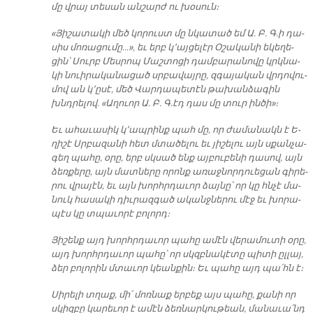
մը վրայ տե­սան ան­շարժ ու խօ­սուն։
«Յի­շա­տա­կի մեծ կո­րուստ մը նկա­տած եմ Ա. Բ. Գ­.ի դա­
սիս մոռա­ցու­մը…», եւ երբ կ՚այ­ցե­լէր Օ­շա­կա­նի ե­կե­ղե­
ցին՝ Սուրբ Մես­րոպ Մաշ­տո­ցի դամ­բա­րա­նո­վը կրկնա­
կի նուի­րա­կա­նա­ցած սրբա­վայ­րը, զգա­յա­կան վրդո­վու­
մով ան կ՚ը­սէ, մեծ Վար­դա­պե­տէն թա­խան­ձա­գին
խնդրե­լով. «Ա­ղուոր Ա. Բ. Գ­.էդ դաս մը տուր ին­ծի»։­
Եւ ա­հա­ւա­սիկ կ՚ապ­րինք պահ մը, որ ժա­մա­նակն է Ե­
ղի­շէ Սրբա­զա­նի հետ մտա­ծե­լու եւ յի­շե­լու այն սքան­չա­
գեղ պա­հը, օ­րը, երբ սկսած ենք այ­բու­բե­նի դա­սով, այն
ձեռ­քե­րը, այն մատ­նե­րը ո­րոնք ա­ռաջ­նոր­դուե­ցան գի­րե­
րու վրա­յէն, եւ այն խորհր­դա­ւոր ձայ­նը՝ որ կը հնչէ մա­
նուկ հա­սա­կի դիւ­րազ­գած ա­կանջ­նե­րու մէջ եւ խո­րա­
պէս կը տպա­ւո­րէ բո­լորդ։
Յի­շենք այդ խորհր­դա­ւոր պա­հը ա­մէն վե­րա­մու­տի օ­րը,
այդ խորհր­դա­ւոր պա­հը՝ որ սկզբնա­կէ­տը պի­տի ըլ­լայ,
ձեր բո­լո­րին մտա­ւոր կեան­քին։ Եւ պա­հը այդ պա՛հն է։
Սի­րե­լի տղաք, մի՛ մոռ­նաք եր­բեք այս պա­հը, քա­նի որ
սկիզ­բը կա­րե­ւոր է ա­մէն ձեռ­նար­կու­թեան, մա­նա­ւա՛նդ