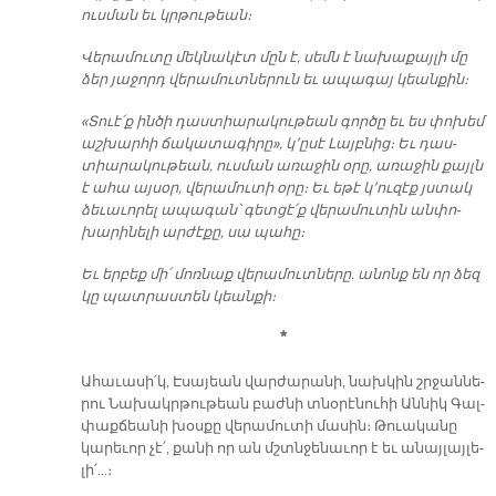
ուս­ման եւ կրթու­թեան։
Վե­րա­մու­տը մեկ­նա­կէտ մըն է, սեմն է նա­խա­քայ­լի մը
ձեր յա­ջորդ վե­րա­մուտ­նե­րուն եւ ա­պա­գայ կեան­քին։
«Տուէ՛ք ին­ծի դաս­տիա­րա­կու­թեան գոր­ծը եւ ես փո­խեմ
աշ­խար­հի ճա­կա­տա­գի­րը», կ՚ը­սէ Լայբ­նից։ Եւ դաս­
տիա­րա­կու­թեան, ուս­ման ա­ռա­ջին օ­րը, ա­ռա­ջին քայլն
է ա­հա այ­սօր, վե­րա­մու­տի օ­րը։ Եւ ե­թէ կ՚ու­զէք յստակ
ձե­ւա­ւո­րել ա­պա­գան՝ գետ­ցէ՛ք վե­րա­մու­տին ան­փո­
խա­րի­նե­լի ար­ժէ­քը, սա պա­հը։
Եւ եր­բեք մի՛ մոռ­նաք վե­րա­մուտ­նե­րը. ա­նոնք են որ ձեզ
կը պատ­րաս­տեն կեան­քի։
*
Ա­հա­ւա­սի՛կ, Է­սա­յեան վար­ժա­րա­նի, նախ­կին շրջան­նե­
րու Նա­խակր­թու­թեան բաժ­նի տնօ­րէ­նու­հի Ան­նիկ Գալ­
փաք­ճեա­նի խօս­քը վե­րա­մու­տի մա­սին։ Թուա­կա­նը
կա­րե­ւոր չէ՛, քա­նի որ ան մշտնջե­նա­ւոր է եւ ա­նայ­լայ­լե­
լի՛…։