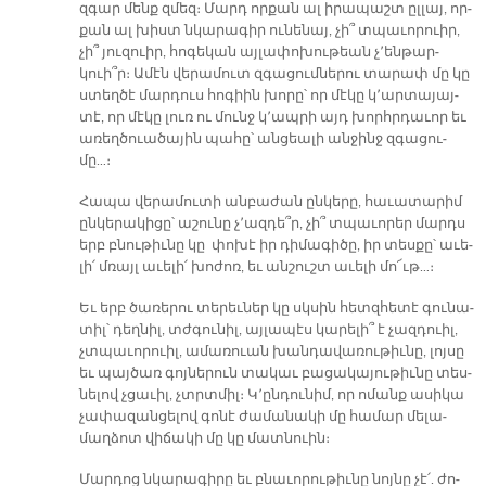
զգար մենք զմեզ։ Մարդ որ­քան ալ ի­րա­պաշտ ըլ­լայ, որ­
քան ալ խիստ նկա­րա­գիր ու­նե­նայ, չի՞ տպա­ւո­րուիր,
չի՞ յուզուիր, հո­գե­կան այ­լա­փո­խու­թեան չ՚են­թար­
կուի՞ր։ Ա­մէն վե­րա­մուտ զգա­ցում­նե­րու տա­րափ մը կը
ստեղ­ծէ մար­դուս հո­գիին խո­րը՝ որ մէ­կը կ՚ար­տա­յայ­
տէ, որ մէ­կը լուռ ու մունջ կ՚ապ­րի այդ խորհր­դա­ւոր եւ
ա­ռեղծուա­ծա­յին պա­հը՝ ան­ցեա­լի ան­ջինջ զգա­ցու­
մը…։
Հա­պա վե­րա­մու­տի ան­բա­ժան ըն­կե­րը, հա­ւա­տա­րիմ
ըն­կե­րա­կի­ցը՝ ա­շու­նը չ՚ազ­դե՞ր, չի՞ տպա­ւո­րեր մարդս
երբ բնու­թիւ­նը կը փո­խէ իր դի­մա­գի­ծը, իր տես­քը՝ ա­ւե­
լի՛ մռայլ ա­ւե­լի՛ խո­ժոռ, եւ ան­շուշտ ա­ւե­լի մո՜ւթ…։
Եւ երբ ծա­ռե­րու տե­րեւ­ներ կը սկսին հետզ­հե­տէ գու­նա­
տիլ՝ դեղ­նիլ, տժգու­նիլ, այ­լա­պէս կա­րե­լի՞ է չազ­դուիլ,
չտպա­ւո­րուիլ, ա­մա­ռուան խան­դա­վա­ռու­թիւ­նը, լոյ­սը
եւ պայ­ծառ գոյ­նե­րուն տա­կաւ բա­ցա­կա­յու­թիւ­նը տես­
նե­լով չցա­ւիլ, չտրտմիլ։ Կ՚ըն­դու­նիմ, որ ո­մանք ա­սի­կա
չա­փա­զան­ցե­լով գո­նէ ժա­մա­նա­կի մը հա­մար մե­լա­
մաղ­ձոտ վի­ճա­կի մը կը մատ­նուին։
Մար­դոց նկա­րա­գի­րը եւ բնա­ւո­րու­թիւ­նը նոյ­նը չէ՛. ժո­