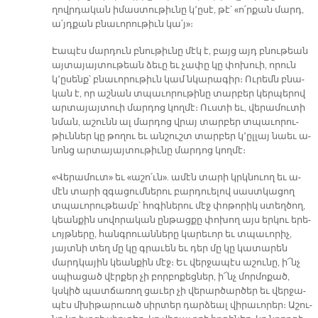
ղովր­դա­կան ի­մաս­տու­թիւ­նը կ՚ը­սէ, թէ՝ «ո՛ր­քան մարդ,
ա՛յդ­քան բնա­ւո­րու­թիւն կա՛յ»։­
Էա­պէս մար­դուն բնու­թիւ­նը մէկ է, բայց այդ բնու­թեան
այ­տա­յայ­տու­թեան ձե­ւը եւ չա­փը կը փո­խուի, ո­րուն
կ՚ը­սենք՝ բնա­ւո­րու­թիւն կամ նկա­րա­գիր։ Ու­րեմն բնա­
կան է, որ աշ­նան տպա­ւո­րու­թի­նը տար­բեր կեր­պե­րով
ար­տա­յայ­տուի մար­դոց կող­մէ։ Ուս­տի եւ, վե­րա­մու­տի
նման, ա­շունն ալ մար­դոց վրայ տար­բեր տպա­ւո­րու­
թիւն­ներ կը թո­ղու եւ ան­շուշտ տար­բեր կ՚ըլ­լայ նաեւ ա­
նոնց ար­տա­յայ­տու­թիւ­նը մար­դոց կող­մէ։
«Վե­րա­մուտ» եւ «ա­շո՛ւն». ա­մէն տա­րի կրկնուող եւ ա­
մէն տա­րի զգա­ցում­նե­րու բար­դուե­լով սաստ­կա­ցող
տպա­ւո­րու­թեամբ՝ հո­գի­նե­րու մէջ փո­թո­րիկ ստեղ­ծող,
կեան­քին սո­վո­րա­կան ըն­թաց­քը փո­խող այս եր­կու ե­րե­
ւոյթ­նե­րը, հանգ­րուան­նե­րը կա­րե­ւոր եւ տպա­ւո­րիչ,
յայտ­նի տեղ մը կը գրա­ւեն եւ դեր մը կը կա­տա­րեն
մարդ­կա­յին կեան­քին մէջ։ Եւ վեր­ջա­պէս ա­շու­նը, ի՜նչ
սպիա­ցած վէր­քեր չի բոր­բո­քեց­ներ, ի՜նչ մոր­մո­քած,
կսկիծ պատ­ճա­ռող ցա­ւեր չի վե­րար­ծար­ծեր եւ վեր­ջա­
պէս մխի­թա­րուած սիր­տեր դար­ձեալ վի­րա­ւո­րեր։ Ա­շու­