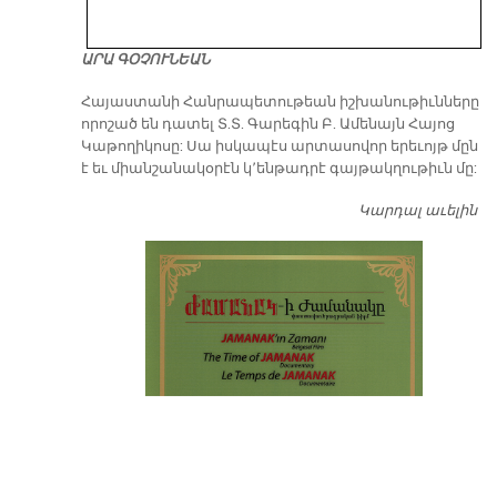
ԱՐԱ ԳՕՉՈՒՆԵԱՆ
​Հայաստանի Հանրապետութեան իշխանութիւնները
որոշած են դատել Տ.Տ. Գարեգին Բ. Ամենայն Հայոց
Կաթողիկոսը: Սա իսկապէս արտասովոր երեւոյթ մըն
է եւ միանշանակօրէն կ՚ենթադրէ գայթակղութիւն մը:
Կարդալ աւելին
Դ