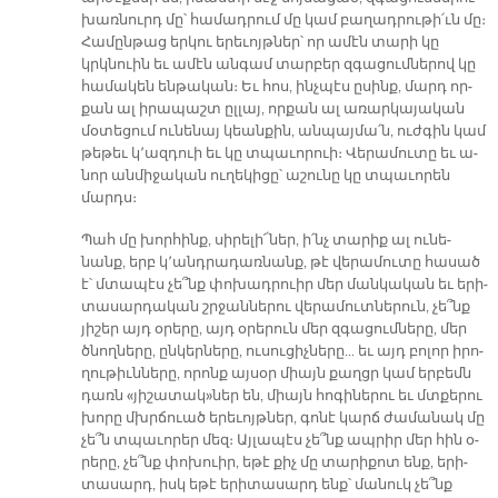
խառ­նուրդ մը՝ հա­մադ­րում մը կամ բա­ղադ­րու­թի՛ւն մը։
Հա­մըն­թաց եր­կու ե­րե­ւոյթ­ներ՝ որ ա­մէն տա­րի կը
կրկնուին եւ ա­մէն ան­գամ տար­բեր զգա­ցում­նե­րով կը
հա­մա­կեն են­թա­կան։ Եւ հոս, ինչ­պէս ը­սինք, մարդ որ­
քան ալ ի­րա­պաշտ ըլ­լայ, որ­քան ալ ա­ռար­կա­յա­կան
մօ­տե­ցում ու­նե­նայ կեան­քին, ան­պայ­մա՛ն, ուժ­գին կամ
թե­թեւ կ՚ազ­դուի եւ կը տպա­ւո­րուի։ Վե­րա­մու­տը եւ ա­
նոր ան­մի­ջա­կան ու­ղե­կի­ցը՝ ա­շու­նը կը տպա­ւո­րեն
մարդս։
Պահ մը խոր­հինք, սի­րե­լի՜­ներ, ի՛նչ տա­րիք ալ ու­նե­
նանք, երբ կ՚անդ­րա­դառ­նանք, թէ վե­րա­մու­տը հա­սած
է՝ մտա­պէս չե՞նք փո­խադ­րուիր մեր ման­կա­կան եւ ե­րի­
տա­սար­դա­կան շրջան­նե­րու վե­րա­մուտ­նե­րուն, չե՞նք
յի­շեր այդ օ­րե­րը, այդ օ­րե­րուն մեր զգա­ցում­նե­րը, մեր
ծնող­նե­րը, ըն­կեր­նե­րը, ու­սու­ցիչ­նե­րը... եւ այդ բո­լոր ի­րո­
ղու­թիւն­նե­րը, ո­րոնք այ­սօր միայն քաղցր կամ եր­բեմն
դառն «յի­շա­տակ»ներ են, միայն հո­գի­նե­րու եւ մտքե­րու
խո­րը մխրճուած ե­րե­ւոյթ­ներ, գո­նէ կարճ ժա­մա­նակ մը
չե՞ն տպա­ւո­րեր մեզ։ Այ­լա­պէս չե՞նք ապ­րիր մեր հին օ­
րե­րը, չե՞նք փո­խուիր, ե­թէ քիչ մը տա­րի­քոտ ենք, ե­րի­
տա­սարդ, իսկ ե­թէ ե­րի­տա­սարդ ենք՝ մա­նուկ չե՞նք