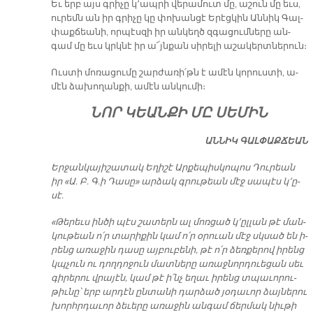
Եւ երբ այս գրի­չը կ՚ապ­րի վե­րա­մուտ մը, ա­շուն մը եւս,
ու­րեմն ան իր գրի­չը կը փո­խան­ցէ Ե­րէց­կին Ան­նիկ Գալ­
փաք­ճեա­նի, որ­պէս­զի իր ան­կեղծ զգա­ցում­նե­րը ան­
գամ մը եւս կրկնէ իր ա՜յն­քան սի­րե­լի ա­շա­կերտ­նե­րուն։
Ուս­տի մո­ռա­ցու­մը շար­ժա­ռի՛թն է ա­մէն կո­րուս­տի, ա­
մէն ձա­խո­ղան­քի, ա­մէն ան­կու­մի։
ՆՈՐ ԿԵԱՆ­ՔԻ ՄԸ ՍԵ­ՄԻՆ
ԱՆ­ՆԻԿ ԳԱԼ­ՓԱՔ­ՃԵԱՆ
Եր­ջան­կա­յի­շա­տակ Ե­ղի­շէ Ար­քե­պիս­կո­պոս Դու­րեան
իր «Ա. Բ. Գ­.ի Դա­սը» ար­ձակ գրու­թեան մէջ սա­պէս կ՚ը­
սէ.
«Թե­րեւս ին­ծի պէս շա­տերն ալ մոռ­ցած կ՚ըլ­լան թէ ման­
կու­թեան ո՛ր տա­րի­քին կամ ո՛ր օ­րուան մէջ սկսած են ի­
րենց ա­ռա­ջին դա­սը այ­բու­բե­նի, թէ ո՛ր ձեռ­քե­րով ի­րենց
կպչուն ու դող­դո­ջուն մատ­նե­րը ա­ռաջ­նոր­դուե­ցան սեւ
գի­րե­րու վրա­յէն, կամ թէ ի՛նչ ե­ղաւ ի­րենց տպա­ւո­րու­
թիւ­նը՝ երբ ար­դէն ըն­տա­նի դար­ձած յօ­դա­ւոր ձայ­նե­րու
խորհր­դա­ւոր ձե­ւե­րը ա­ռա­ջին ան­գամ ճեր­մակ նիւ­թի