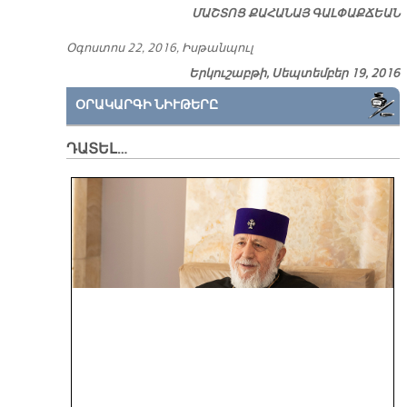
ՄԱՇ­ՏՈՑ ՔԱ­ՀԱ­ՆԱՅ ԳԱԼ­ՓԱՔ­ՃԵԱՆ
Օ­գոս­տոս 22, 2016, Իս­թան­պուլ
Երկուշաբթի, Սեպտեմբեր 19, 2016
ՕՐԱԿԱՐԳԻ ՆԻՒԹԵՐԸ
ԴԱՏԵԼ…