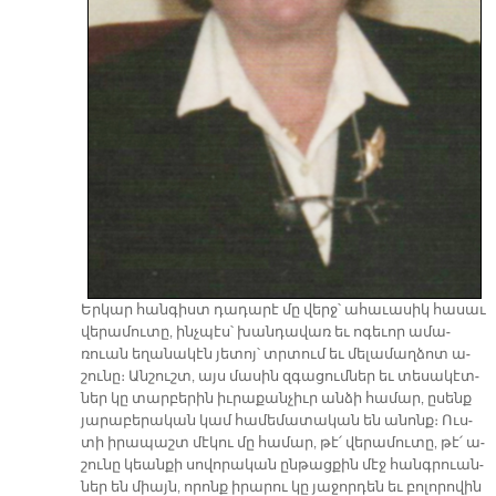
Եր­կար հան­գիստ դա­դա­րէ մը վերջ՝ ա­հա­ւա­սիկ հա­սաւ
վե­րա­մու­տը, ինչ­պէս՝ խան­դա­վառ եւ ո­գե­ւոր ա­մա­
ռուան ե­ղա­նա­կէն յե­տոյ՝ տրտում եւ մե­լա­մաղ­ձոտ ա­
շու­նը։ Ան­շուշտ, այս մա­սին զգա­ցում­ներ եւ տե­սա­կէտ­
ներ կը տար­բե­րին իւ­րա­քան­չիւր ան­ձի հա­մար, ը­սենք
յա­րա­բե­րա­կան կամ հա­մե­մա­տա­կան են ա­նոնք։ Ուս­
տի ի­րա­պաշտ մէ­կու մը հա­մար, թէ՛ վե­րա­մու­տը, թէ՛ ա­
շու­նը կեան­քի սո­վո­րա­կան ըն­թաց­քին մէջ հանգ­րուան­
ներ են միայն, ո­րոնք ի­րա­րու կը յա­ջոր­դեն եւ բո­լո­րո­վին