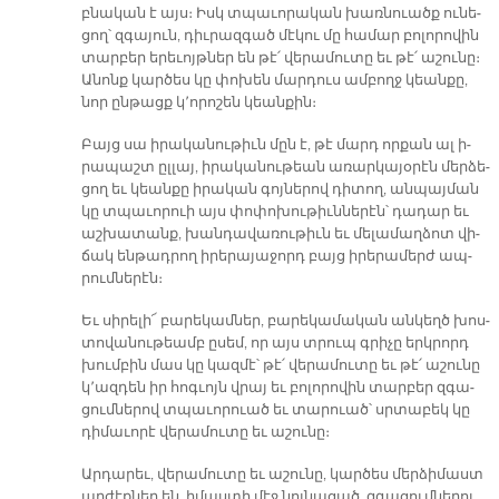
բնա­կան է այս։ Իսկ տպա­ւո­րա­կան խառ­նուածք ու­նե­
ցող՝ զգա­յուն, դիւ­րազ­գած մէ­կու մը հա­մար բո­լո­րո­վին
տար­բեր ե­րե­ւոյթ­ներ են թէ՛ վե­րա­մու­տը եւ թէ՛ ա­շու­նը։
Ա­նոնք կար­ծես կը փո­խեն մար­դուս ամ­բողջ կեան­քը,
նոր ըն­թացք կ՚ո­րո­շեն կեան­քին։
Բայց սա ի­րա­կա­նու­թիւն մըն է, թէ մարդ որ­քան ալ ի­
րա­պաշտ ըլ­լայ, ի­րա­կա­նու­թեան ա­ռար­կա­յօ­րէն մեր­ձե­
ցող եւ կեան­քը ի­րա­կան գոյ­նե­րով դի­տող, ան­պայ­ման
կը տպա­ւո­րուի այս փո­փո­խու­թիւն­նե­րէն՝ դա­դար եւ
աշ­խա­տանք, խան­դա­վա­ռու­թիւն եւ մե­լա­մաղ­ձոտ վի­
ճակ են­թադ­րող ի­րե­րա­յա­ջորդ բայց ի­րե­րա­մերժ ապ­
րում­նե­րէն։
Եւ սի­րե­լի՜ բա­րե­կամ­ներ, բա­րե­կա­մա­կան ան­կեղծ խոս­
տո­վա­նու­թեամբ ը­սեմ, որ այս տրուպ գրի­չը երկ­րորդ
խում­բին մաս կը կազ­մէ՝ թէ՛ վե­րա­մու­տը եւ թէ՛ ա­շու­նը
կ՚ազ­դեն իր հոգ­ւոյն վրայ եւ բո­լո­րո­վին տար­բեր զգա­
ցում­նե­րով տպա­ւո­րուած եւ տա­րուած՝ սրտա­բեկ կը
դի­մա­ւո­րէ վե­րա­մու­տը եւ ա­շու­նը։
Ար­դա­րեւ, վե­րա­մու­տը եւ ա­շու­նը, կար­ծես մեր­ձի­մաստ
ար­ժէք­ներ են, ի­մաս­տի մէջ նոյ­նա­ցած, զգա­ցում­նե­րու