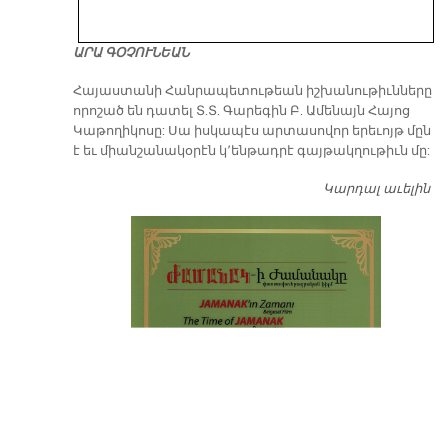
ԱՐԱ ԳՕՉՈՒՆԵԱՆ
​Հայաստանի Հանրապետութեան իշխանութիւնները
որոշած են դատել Տ.Տ. Գարեգին Բ. Ամենայն Հայոց
Կաթողիկոսը: Սա իսկապէս արտասովոր երեւոյթ մըն
է եւ միանշանակօրէն կ՚ենթադրէ գայթակղութիւն մը:
Կարդալ աւելին
Դ