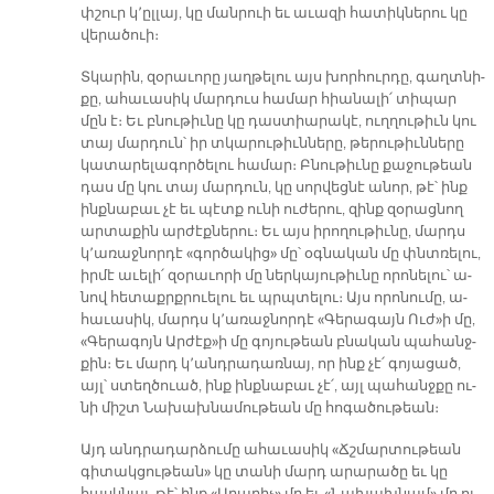
փշուր կ՚ըլ­լայ, կը ման­րուի եւ ա­ւա­զի հա­տիկ­նե­րու կը
վե­րա­ծուի։
Տկա­րին, զօ­րա­ւո­րը յաղ­թե­լու այս խոր­հուր­դը, գաղտ­նի­
քը, ա­հա­ւա­սիկ մար­դուս հա­մար հիա­նա­լի՛ տի­պար
մըն է։ Եւ բնու­թիւ­նը կը դաս­տիա­րա­կէ, ուղ­ղու­թիւն կու
տայ մար­դուն՝ իր տկա­րու­թիւն­նե­րը, թե­րու­թիւն­նե­րը
կա­տա­րե­լա­գոր­ծե­լու հա­մար։ Բնու­թիւ­նը քա­ջու­թեան
դաս մը կու տայ մար­դուն, կը սոր­վեց­նէ ա­նոր, թէ՝ ինք
ինք­նա­բաւ չէ եւ պէտք ու­նի ու­ժե­րու, զինք զօ­րաց­նող
ար­տա­քին ար­ժէք­նե­րու։ Եւ այս ի­րո­ղու­թիւ­նը, մարդս
կ՚ա­ռաջ­նոր­դէ «գոր­ծա­կից» մը՝ օգ­նա­կան մը փնտռե­լու,
իր­մէ ա­ւե­լի՛ զօ­րա­ւո­րի մը ներ­կա­յու­թիւ­նը ո­րո­նե­լու՝ ա­
նով հե­տաքրք­րուե­լու եւ պրպտե­լու։ Այս ո­րո­նու­մը, ա­
հա­ւա­սիկ, մարդս կ՚ա­ռաջ­նոր­դէ «Գե­րա­գայն Ուժ»ի մը,
«Գե­րա­գոյն Ար­ժէք»ի մը գո­յու­թեան բնա­կան պա­հանջ­
քին։ Եւ մարդ կ՚անդ­րա­դառ­նայ, որ ինք չէ՛ գո­յա­ցած,
այլ՝ ստեղ­ծուած, ինք ինք­նա­բաւ չէ՛, այլ պա­հանջ­քը ու­
նի միշտ Նա­խախ­նա­մու­թեան մը հո­գա­ծու­թեան։
Այդ անդ­րա­դար­ձու­մը ա­հա­ւա­սիկ «Ճշմար­տու­թեան
գի­տակ­ցու­թեան» կը տա­նի մարդ ա­րա­րա­ծը եւ կը