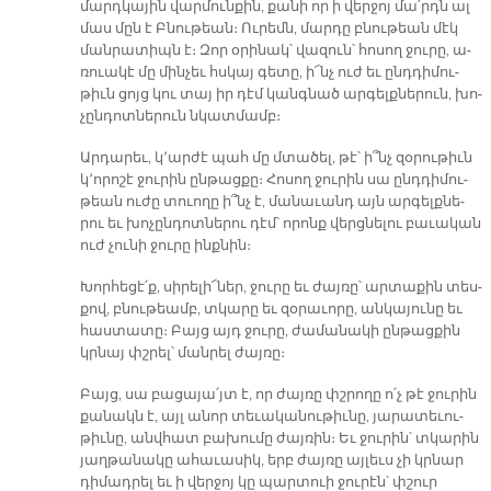
մարդ­կա­յին վար­մուն­քին, քա­նի որ ի վեր­ջոյ մա՛րդն ալ
մաս մըն է Բնու­թեան։ Ու­րեմն, մար­դը բնու­թեան մէկ
ման­րա­տիպն է։ Զոր օ­րի­նակ՝ վա­զուն՝ հո­սող ջու­րը, ա­
ռուա­կէ մը մին­չեւ հսկայ գե­տը, ի՜նչ ուժ եւ ընդ­դի­մու­
թիւն ցոյց կու տայ իր դէմ կանգ­նած ար­գելք­նե­րուն, խո­
չըն­դոտ­նե­րուն նկատ­մամբ։
Ար­դա­րեւ, կ՚ար­ժէ պահ մը մտա­ծել, թէ՝ ի՞նչ զօ­րու­թիւն
կ՚ո­րո­շէ ջու­րին ըն­թաց­քը։ Հո­սող ջու­րին սա ընդ­դի­մու­
թեան ու­ժը տուո­ղը ի՞նչ է, մա­նա­ւանդ այն ար­գելք­նե­
րու եւ խո­չըն­դոտ­նե­րու դէմ՝ ո­րոնք վերց­նե­լու բա­ւա­կան
ուժ չու­նի ջու­րը ինք­նին։
Խոր­հե­ցէ՛ք, սի­րե­լի՜­ներ, ջու­րը եւ ժայ­ռը՝ ար­տա­քին տես­
քով, բնու­թեամբ, տկա­րը եւ զօ­րա­ւո­րը, ան­կա­յու­նը եւ
հաս­տա­տը։ Բայց այդ ջու­րը, ժա­մա­նա­կի ըն­թաց­քին
կրնայ փշրել՝ ման­րել ժայ­ռը։
Բայց, սա բա­ցա­յա՛յտ է, որ ժայ­ռը փշրո­ղը ո՛չ թէ ջու­րին
քա­նակն է, այլ ա­նոր տե­ւա­կա­նու­թիւ­նը, յա­րա­տե­ւու­
թիւ­նը, անվ­հատ բա­խու­մը ժայ­ռին։ Եւ ջու­րին՝ տկա­րին
յաղ­թա­նա­կը ա­հա­ւա­սիկ, երբ ժայ­ռը այ­լեւս չի կրնար
դի­մադ­րել եւ ի վեր­ջոյ կը պար­տուի ջու­րէն՝ փշուր