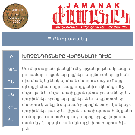
Շաբաթ
8,
Օգոստոս
2026
☰ Ընտրացանկ
ԽՈՉԸՆԴՈՏՆԵՐԸ ՎԵՐՑՆԵԼՈՒ ՈՒԺԸ
ԼՐԱՀՈՍ
Սա մեր ապ­րած կեան­քին մէջ եր­ջան­կու­թեամբ ապ­րե­
ԹՐՔԱՀԱՅ ԿԵԱՆՔ
լու հա­մար ո՜ր­քան ար­գելք­ներ, խո­չըն­դոտ­ներ կը հան­
դի­սա­նան, կը ներ­կա­յա­նան մար­դուս առ­ջեւ։ Բայց
ԸՆԿԵՐԱՄՇԱԿՈՒԹԱՅԻՆ
պէտք չէ վհա­տիլ, յու­սալ­քուիլ, քա­նի որ կեան­քի մէջ
միշտ կա՛ն եւ միշտ պի­տի ըլ­լան դժուա­րու­թիւն­ներ, նե­
ԵԿԵՂԵՑԱԿԱՆ
ղու­թիւն­ներ՝ ո­րոնք ար­գելք­ներ են եւ խո­չըն­դոտ­ներ՝
մար­դուս կեան­քէն սպա­սած բա­րիք­նե­րու դէմ, ան­յա­ջո­
ՀՈԳԵՄՏԱՒՈՐ
ղու­թիւն­ներ, ցա­ւեր եւ վիշ­տեր պի­տի պա­տա­հին, քա­նի
որ մար­դուս ապ­րած այս աշ­խար­հը եր­բեք վար­դաս­
ՀԱՐԹԱԿ
տան մը չէ՛, այդ­պէս բան մըն ալ չէ՛ խոս­տա­ցուած ի­
րեն։