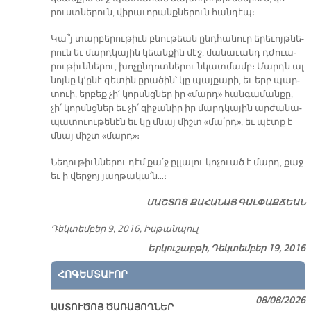
րուստ­նե­րուն, վի­րա­ւո­րանք­նե­րուն հան­դէպ։
Կա՞յ տար­բե­րու­թիւն բնու­թեան ընդ­հա­նուր ե­րե­ւոյթ­նե­
րուն եւ մարդ­կա­յին կեան­քին մէջ, մա­նա­ւանդ դժուա­
րու­թիւն­նե­րու, խո­չըն­դոտ­նե­րու նկատ­մամբ։ Մարդն ալ
նոյ­նը կ՚ը­նէ գե­տին ը­րա­ծին՝ կը պայ­քա­րի, եւ երբ պար­
տուի, եր­բեք չի՛ կորսնց­ներ իր «մարդ» հան­գա­ման­քը,
չի՛ կորսնց­ներ եւ չի՛ զի­ջա­նիր իր մարդ­կա­յին ար­ժա­նա­
պա­տուու­թե­նէն եւ կը մնայ միշտ «մա՛րդ», եւ պէտք է
մնայ միշտ «մարդ»։
­Նե­ղու­թիւն­նե­րու դէմ քա՛ջ ըլ­լա­լու կո­չուած է մարդ, քաջ
եւ ի վեր­ջոյ յաղ­թա­կա՛ն…։
ՄԱՇ­ՏՈՑ ՔԱ­ՀԱ­ՆԱՅ ԳԱԼ­ՓԱՔ­ՃԵԱՆ
Դեկ­տեմ­բեր 9, 2016, Իս­թան­պուլ
Երկուշաբթի, Դեկտեմբեր 19, 2016
ՀՈԳԵՄՏԱՒՈՐ
08/08/2026
ԱՍՏՈՒԾՈՅ ԾԱՌԱՅՈՂՆԵՐ