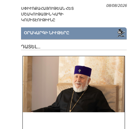
08/08/2026
ՍՓԻՒՌՔԱՀԱՅՈՒԹԵԱՆ ՀԵՏ
ՄՇԱԿՈՒԹԱՅԻՆ ԿԱՊԻ
ԿՈՄԻՏԷՈՒԹԻՒՆԸ
ՕՐԱԿԱՐԳԻ ՆԻՒԹԵՐԸ
ԴԱՏԵԼ…