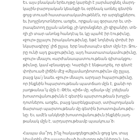
Եւ այս բնա­կան ե­րե­ւոյ­թը կա­րե­լի է յար­մարց­նել մարդ­
կա­յին-բա­րո­յա­կան կեան­քի եւ օ­րի­նակ առ­նել գե­տին
ցոյց տուած հաս­տա­տա­կա­մու­թե­նէն, որ ար­գելք­նե­րու
եւ խո­չըն­դոտ­նե­րու առ­ջեւ, որ­քան ալ զօ­րա­ւոր եւ տի­
րա­պե­տող ըլ­լան ա­նոնք, չի կորսնց­ներ, չի զի­ջա­նիր, տե­
ղի չի տար ա­նոնց հան­դէպ եւ կը պա­հէ իր էու­թիւ­նը,
«ջուր» ըլ­լա­լու ի­րա­կա­նու­թիւ­նը, ե­թէ նոյ­նիսկ փո­խէ իր
նկա­րա­գի­րը՝ լիճ ըլ­լայ. երբ նա­խա­պէս գետ մըն էր։ Ջու­
րը ու­նի այդ քա­ջու­թիւ­նը, այդ հաս­տա­տա­կա­մու­թիւ­նը,
«ջուր» մնա­լու «ար­ժա­նա­պա­տուու­թեան գի­տակ­ցու­
թիւն»ը, կամ «բնազդ»ը։ Կա­րե­լի է են­թադ­րել, որ գե­տէ
փո­խուած լի­ճին մէջ «մե­լա­մաղ­ձո­տու­թիւն» մը ըլ­լայ,
բայց կա՛յ նաեւ «ջուր» մնա­լու ար­դար հպա­րու­թիւ­նը,
որ ինք­նին հպար­տու­թեան պատ­ճառ մըն է, քա­նի որ
յաղ­թա­նա՛կ մըն է։ Թէեւ «լիճ» մը, «լճակ» մը՝ լռե­լեան
խոս­տո­վա­նու­թիւնն է գե­տին պար­տու­թեան խո­չըն­
դոտ­նե­րու առ­ջեւ, բայց կա­րեկ­ցա­բար, ստի­պո­ղա­կան
ճար­տար պար­տու­թեան մը գե­տին խոս­տո­վա­նու­թիւ­
նը։ Եւ ա­մէն ան­կեղծ խոս­տո­վա­նու­թիւն ինք­նին յաղ­
թա­նակ մըն է, ար­դա­րու­թեամբ պսա­կուա՛ծ։
Հա­պա մա՞րդ, ի՛նչ հա­կազ­դե­ցու­թիւն ցոյց կու տայ
կեան­քին մէջ պա­տա­հած ձա­խո­ղու­թիւն­նե­րուն, կո­