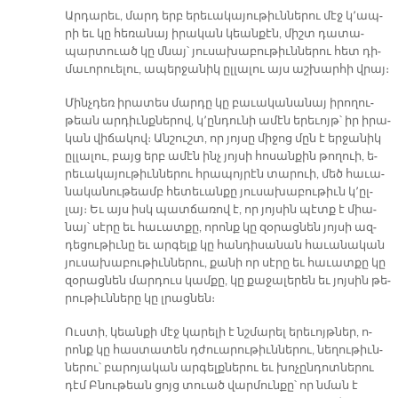
Ար­դա­րեւ, մարդ երբ ե­րե­ւա­կա­յու­թիւն­նե­րու մէջ կ՚ապ­
րի եւ կը հե­ռա­նայ ի­րա­կան կեան­քէն, միշտ դա­տա­
պար­տուած կը մնայ՝ յու­սա­խա­բու­թիւն­նե­րու հետ դի­
մա­ւո­րուե­լու, ա­պեր­ջա­նիկ ըլ­լա­լու այս աշ­խար­հի վրայ։
Մինչ­դեռ ի­րա­տես մար­դը կը բա­ւա­կա­նա­նայ ի­րո­ղու­
թեան ար­դիւնք­նե­րով, կ՚ըն­դու­նի ա­մէն ե­րե­ւոյթ՝ իր ի­րա­
կան վի­ճա­կով։ Ան­շուշտ, որ յոյ­սը մի­ջոց մըն է եր­ջա­նիկ
ըլ­լա­լու, բայց երբ ա­մէն ինչ յոյ­սի հո­սան­քին թո­ղուի, ե­
րե­ւա­կա­յու­թիւն­նե­րու հրա­պոյ­րէն տա­րուի, մեծ հա­ւա­
նա­կա­նու­թեամբ հե­տե­ւան­քը յու­սա­խա­բու­թիւն կ՚ըլ­
լայ։ Եւ այս իսկ պատ­ճա­ռով է, որ յոյ­սին պէտք է միա­
նայ՝ սէ­րը եւ հա­ւատ­քը, ո­րոնք կը զօ­րաց­նեն յոյ­սի ազ­
դե­ցու­թիւ­նը եւ ար­գելք կը հան­դի­սա­նան հա­ւա­նա­կան
յու­սա­խա­բու­թիւն­նե­րու, քա­նի որ սէ­րը եւ հա­ւատ­քը կը
զօ­րաց­նեն մար­դուս կամ­քը, կը քա­ջա­լե­րեն եւ յոյ­սին թե­
րու­թիւն­նե­րը կը լրաց­նեն։
Ուս­տի, կեան­քի մէջ կա­րե­լի է նշմա­րել ե­րե­ւոյթ­ներ, ո­
րոնք կը հաս­տա­տեն դժուա­րու­թիւն­նե­րու, նե­ղու­թիւն­
նե­րու՝ բա­րո­յա­կան ար­գելք­նե­րու եւ խո­չըն­դոտ­նե­րու
դէմ Բնու­թեան ցոյց տուած վար­մուն­քը՝ որ նման է