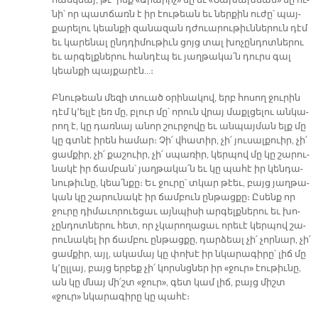
հասկ­նայ, թէ՝ ինք «Ա­րա­րիչ» մը եւ «Նա­խախ­նամ» մը ու­
նի՝ որ պատ­ճառն է իր էու­թեան եւ ներ­քին ու­ժը՝ պայ­
քա­րե­լու կեան­քի զա­նա­զան դժուա­րու­թիւն­նե­րուն դէմ
եւ կա­րե­նալ ընդ­դի­մու­թիւն ցոյց տալ խո­չըն­դոտ­նե­րու
եւ ար­գելք­նե­րու հան­դէպ եւ յաղ­թա­կա՛ն դուրս գալ
կեան­քի պայ­քա­րէն…։
Բնու­թեան մե­զի տուած օ­րի­նա­կով, երբ հո­սող ջու­րին
դէմ կ՚ել­լէ լեռ մը, բլուր մը՝ ո­րուն վրայ մաքլ­ցե­լու ան­կա­
րող է, կը դառ­նայ ա­նոր շուր­ջո­վը եւ ան­պայ­ման ելք մը
կը գտնէ ի­րեն հա­մար։ Չի՛ վհա­տիր, չի՛ յու­սալ­քուիր, չի՛
ցամ­քիր, չի՛ քա­շուիր, չի՛ սպա­ռիր, կեր­պով մը կը շա­րու­
նա­կէ իր ճամ­բան՝ յաղ­թա­կա՛ն եւ կը պա­հէ իր կեն­դա­
նու­թիւ­նը, կեա՛ն­քը։ Եւ ջու­րը՝ տկար թէեւ, բայց յաղ­թա­
կան կը շա­րու­նա­կէ իր ճամ­բուն ըն­թաց­քը։ Ը­սենք որ
ջու­րը դի­մա­ւո­րուե­ցաւ այն­պի­սի ար­գելք­նե­րու եւ խո­
չըն­դոտ­նե­րու հետ, որ չկա­րո­ղա­ցաւ ո­րե­ւէ կեր­պով շա­
րու­նա­կել իր ճամ­բու ըն­թաց­քը, դար­ձեալ չի՛ չոր­նար, չի՛
ցամ­քիր, այլ, ա­կա­մայ կը փո­խէ իր նկա­րա­գի­րը՝ լիճ մը
կ՚ըլ­լայ, բայց եր­բեք չի՛ կորսնց­ներ իր «ջուր» էու­թիւ­նը,
ան կը մնայ մի՛շտ «ջուր», գետ կամ լիճ, բայց միշտ
«ջուր» նկա­րա­գի­րը կը պա­հէ։