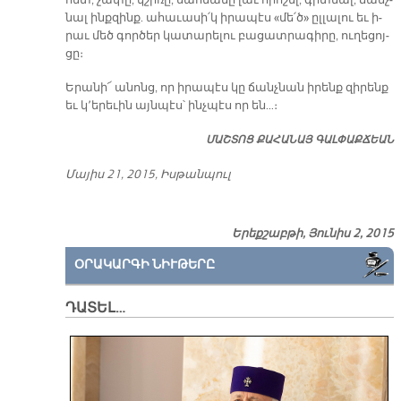
հետ, չա­փը, կշի­ռը, սահ­մա­նը լաւ ո­րո­շել, գիտ­նալ, ճանչ­
նալ ինք­զինք. ա­հա­ւա­սի՛կ ի­րա­պէս «մե՛ծ» ըլ­լա­լու եւ ի­
րաւ մեծ գոր­ծեր կա­տա­րե­լու բա­ցատ­րա­գի­րը, ու­ղե­ցոյ­
ցը։
Ե­րա­նի՜ ա­նոնց, որ ի­րա­պէս կը ճանչ­նան ի­րենք զի­րենք
եւ կ՚ե­րե­ւին այն­պէս՝ ինչ­պէս որ են…։
ՄԱՇ­ՏՈՑ ՔԱ­ՀԱ­ՆԱՅ ԳԱԼ­ՓԱՔ­ՃԵԱՆ
Մա­յիս 21, 2015, Իս­թան­պուլ
Երեքշաբթի, Յունիս 2, 2015
ՕՐԱԿԱՐԳԻ ՆԻՒԹԵՐԸ
ԴԱՏԵԼ…