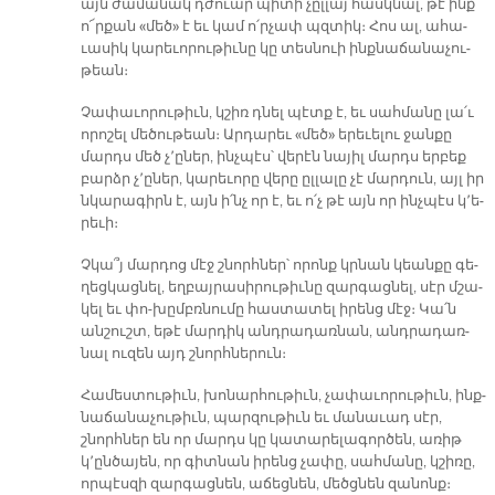
այն ժա­մա­նակ դժուար պի­տի չըլ­լայ հասկ­նալ, թէ ինք
ո՜ր­քան «մեծ» է եւ կամ ո՛ր­չափ պզտիկ։ Հոս ալ, ա­հա­
ւա­սիկ կա­րե­ւո­րու­թիւ­նը կը տես­նուի ինք­նա­ճա­նա­չու­
թեան։
Չա­փա­ւո­րու­թիւն, կշիռ դնել պէտք է, եւ սահ­մա­նը լա՛ւ
ո­րո­շել մե­ծու­թեան։ Ար­դա­րեւ «մեծ» ե­րե­ւե­լու ջան­քը
մարդս մեծ չ՚ը­ներ, ինչ­պէս՝ վե­րէն նա­յիլ մարդս եր­բեք
բարձր չ՚ը­ներ, կա­րե­ւո­րը վե­րը ըլ­լա­լը չէ մար­դուն, այլ իր
նկա­րա­գիրն է, այն ի՛նչ որ է, եւ ո՛չ թէ այն որ ինչ­պէս կ՚ե­
րե­ւի։
Չկա՞յ մար­դոց մէջ շնորհ­ներ՝ ո­րոնք կրնան կեան­քը գե­
ղեց­կաց­նել, եղ­բայ­րա­սի­րու­թիւ­նը զար­գաց­նել, սէր մշա­
կել եւ փո-խըմբռ­նու­մը հաս­տա­տել ի­րենց մէջ։ Կա՛ն
ան­շուշտ, ե­թէ մար­դիկ անդ­րա­դառ­նան, անդ­րա­դառ­
նալ ու­զեն այդ շնորհ­նե­րուն։
Հա­մես­տու­թիւն, խո­նար­հու­թիւն, չա­փա­ւո­րու­թիւն, ինք­
նա­ճա­նա­չու­թիւն, պար­զու­թիւն եւ մա­նա­ւադ սէր,
շնորհ­ներ են որ մարդս կը կա­տա­րե­լա­գոր­ծեն, ա­ռիթ
կ՚ըն­ծա­յեն, որ գիտ­նան ի­րենց չա­փը, սահ­մա­նը, կշի­ռը,
որ­պէս­զի զար­գաց­նեն, ա­ճեց­նեն, մեծց­նեն զա­նոնք։