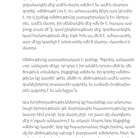
շրջա­նա­կին մէջ ա­մէն մարդ «մեծ» է եւ ա­մէն մար­դու
գոր­ծը՝ «մե­ծու­թի՛ւն» է։ Եւ ա­հա­ւա­սիկ ճիշդ այդ կէ­տին
է, որ կ՚ը­սենք «մե­ծու­թիւ­նը յա­րա­բե­րա­կա՛ն է»։ Ար­դա­
րեւ, ա­մէն մարդ, իր սե­նեա­կին մէջ «մե՛ծ» է, հա­պա ամ­
բողջ տան մէ՞ջ, կամ ընկե­րու­թեան մէջ, գոր­ծա­տե­ղին
կամ հան­րու­թեան մէջ։ Ե­թէ հոն ալ մե՛ծ է, ա­հա­ւա­սիկ
այդ մէ­կը կա­րե­լի է ա­նուա­նել «մե՛ծ մարդ», «կա­րե­ւո՛ր
մարդ»։
­Մե­ծու­թիւ­նը յա­րա­բե­րա­կան է, ը­սինք։ Պզտիկ, ան­կա­րե­
ւոր, անն­շան մէ­կը՝ որ կոյր է իր ան­ձէն դուրս մեծ եւ մե­
ծու­թիւն տես­նե­լու, ինք­զինք «մեծ» եւ իր գոր­ծը «մե­ծու­
թիւն» կը կար­ծէ՝ թէեւ մե­ծի ու մե­ծու­թեան ա­մէն ստու­
գա­նի­շնե­րով տա­կա­ւին պզտիկ, եւ յա­ճախ խղճա­լիօ­
րէն պզտիկ է եւ ան-նըշա՛ն։
Այս խորհր­դա­ծու­թիւն­նե­րով կը հաս­նինք սա ա­նու­րա­
նա­լի ի­րո­ղու­թեան՝ թէ մարդ­կա­յին հպար­տու­թիւ­նը բա­
նա­ւոր հիմ չու­նի, երբ մարդ յի­շէ, որ շատ մը մար­զե­րու
մէջ ո՜ր­քան ան­կա­րող է եւ տկար։ Մարդ երբ ինք­զինք
«մեծ» կը կար­ծէ, երբ կը հպար­տա­նայ ինքն իր­մով, պահ
մը իր մե­ծու­թիւ­նը պէտք է բաղ­դա­տէ «մեծ»ե­րու հետ, եւ