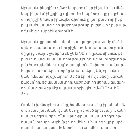
Ար­դա­րեւ ինք­զինք «մեծ» կար­ծող մէ­կը ինչ­պէ՞ս կը մեծ­
նայ, ինչ­պէս՝ ինք­զինք «գի­տուն» կար­ծող մէ­կը չի կրնար
սոր­վիլ, չի կրնար ի­րա­պէս գի­տուն ըլ­լալ, քա­նի որ ինք
իսկ սահ­մա­նած է իր կա­րո­ղու­թիւ­նը՝ ը­սե­լով, թէ ինք ար­
դէն մե՛ծ է, ար­դէն գի­տուն է…։
Ար­դա­րեւ քրիս­տո­նէա­կան հաս­կա­ցո­ղու­թեամբ մե՛ծ է
այն, որ սպա­սա­ւորն է ու­րիշ­նե­րուն, օգ­տա­կա­րու­թիւն
մը ցոյց տա­լու ջան­քին մէ՛ջն է։ Չէ՞ որ ը­սաւ Յի­սուս, թէ
ինք չէ՛ ե­կած սպա­սա­ւո­րու­թիւն ըն­դու­նե­լու, ու­րիշ­ներ ի­
րեն ծա­ռա­յեց­նե­լու, այլ՝ ծա­ռա­յե­լո՛ւ։ Քրիս­տոս խո­նար­
հե­ցաւ ծա­ռա­նե­րու գոր­ծը կա­տա­րե­լու, Ան, որ իս­կա­
կան ի­մաս­տով ճշմա­րիտ Մե՛ծն էր։ «Ո՞վ է մե­ծը. սե­ղան
բազ­մո՞­ղը, թէ սպա­սա­ւո­րը։ Ան­շուշտ որ սե­ղան բազ­մո­
ղը։ Բայց ես ձեր մէջ սպա­սա­ւո­րի պէս եմ» (ՂՈՒԿ. ԻԲ
27)։­
Ու­րեմն խո­նար­հու­թիւ­նը, հա­մես­տու­թիւ­նը ի­րա­կան մե­
ծու­թեան յատ­կա­նիշն են եւ ո՛չ թէ «մեծ ե­րե­ւնալ»ու ա­նի­
մաստ կե­ցուած­քը։ Ի՞նչ կ՚ը­սէ ֆրան­սա­կան ժո­ղո­վըր-
դա­կան խօս­քը. «Սքե­մը չէ՛ որ մէ­կու մը յար­գը կը բարձ­
րաց­նէ, այլ այդ սքե­մը կրողն է որ սքե­մին յար­գը կը