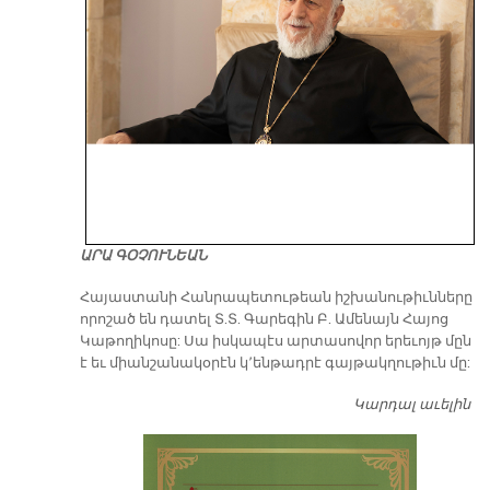
ԱՐԱ ԳՕՉՈՒՆԵԱՆ
​Հայաստանի Հանրապետութեան իշխանութիւնները
որոշած են դատել Տ.Տ. Գարեգին Բ. Ամենայն Հայոց
Կաթողիկոսը: Սա իսկապէս արտասովոր երեւոյթ մըն
է եւ միանշանակօրէն կ՚ենթադրէ գայթակղութիւն մը:
Կարդալ աւելին
Դ