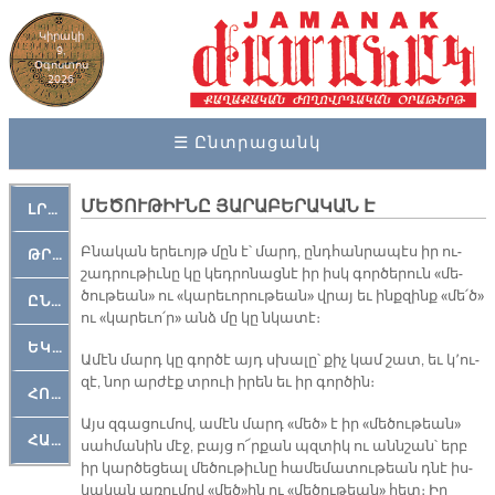
Կիրակի
9,
Օգոստոս
2026
☰ Ընտրացանկ
ՄԵԾՈՒԹԻՒՆԸ ՅԱՐԱԲԵՐԱԿԱՆ Է
ԼՐԱՀՈՍ
Բնա­կան ե­րե­ւոյթ մըն է՝ մարդ, ընդ­հան­րա­պէս իր ու­
ԹՐՔԱՀԱՅ ԿԵԱՆՔ
շադ­րու­թիւ­նը կը կեդ­րո­նաց­նէ իր իսկ գոր­ծե­րուն «մե­
ծու­թեան» ու «կա­րե­ւո­րու­թեան» վրայ եւ ինք­զինք «մե՛ծ»
ԸՆԿԵՐԱՄՇԱԿՈՒԹԱՅԻՆ
ու «կա­րե­ւո՛ր» անձ մը կը նկա­տէ։
ԵԿԵՂԵՑԱԿԱՆ
Ա­մէն մարդ կը գոր­ծէ այդ սխա­լը՝ քիչ կամ շատ, եւ կ՚ու­
զէ, նոր ար­ժէք տրուի ի­րեն եւ իր գոր­ծին։
ՀՈԳԵՄՏԱՒՈՐ
Այս զգա­ցու­մով, ա­մէն մարդ «մեծ» է իր «մե­ծու­թեան»
ՀԱՐԹԱԿ
սահ­մա­նին մէջ, բայց ո՜ր­քան պզտիկ ու անն­շան՝ երբ
իր կար­ծե­ցեալ մե­ծու­թիւ­նը հա­մե­մա­տու­թեան դնէ իս­
կա­կան ա­ռու­մով «մեծ»ին ու «մե­ծու­թեան» հետ։ Իր