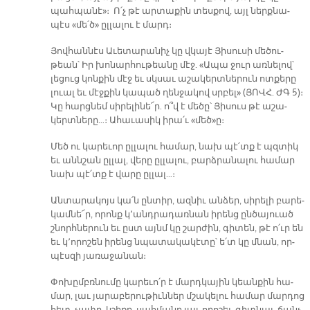
պահ­պա­նէ»։ Ո՛չ թէ ար­տա­քին տես­քով, այլ ներք­նա­
պէս «մե՛ծ» ըլ­լա­լու է մարդ։
Յով­հան­նէս Ա­ւե­տա­րա­նիչ կը վկա­յէ Յի­սու­սի մե­ծու­
թեան՝ Իր խո­նար­հու­թեա­նը մէջ. «Ա­պա ջուր առ­նե­լով՝
լե­ցուց կոն­քին մէջ եւ սկսաւ ա­շա­կերտ­նե­րուն ոտ­քե­րը
լուալ եւ մէջ­քին կա­պած ղեն­ջա­կով սրբել» (ՅՈՎՀ. ԺԳ 5)։
Կը հարց­նեմ սի­րե­լինե՜ր. ո՞վ է մե­ծը՝ Յի­սուս թէ ա­շա­
կերտ­նե­րը…։ Ա­հա­ւա­սիկ ի­րա՛ւ «մեծ»ը։
Մեծ ու կա­րե­ւոր ըլ­լա­լու հա­մար, նախ պէ՛տք է պզտիկ
եւ անն­շան ըլ­լալ, վե­րը ըլ­լա­լու, բարձ­րա­նա­լու հա­մար
նախ պէ՛տք է վա­րը ըլ­լալ…։
Ան­տա­րա­կոյս կա՛ն ըն­տիր, ազ­նիւ ան­ձեր, սի­րե­լի բա­րե­
կամ­նե՜ր, ո­րոնք կ՚անդ­րա­դառ­նան ի­րենց ըն­ծա­յուած
շնորհ­նե­րուն եւ ըստ այնմ կը շար­ժին, գի­տեն, թէ ո՛ւր են
եւ կ՚ո­րո­շեն ի­րենց նպա­տա­կա­կէ­տը՝ ե՛տ կը մնան, որ­
պէս­զի յա­ռա­ջա­նան։
Փո­խըմբռ­նու­մը կա­րե­ւո՛ր է մարդ­կա­յին կեան­քին հա­
մար, լաւ յա­րա­բե­րու­թիւն­ներ մշա­կե­լու հա­մար մար­դոց