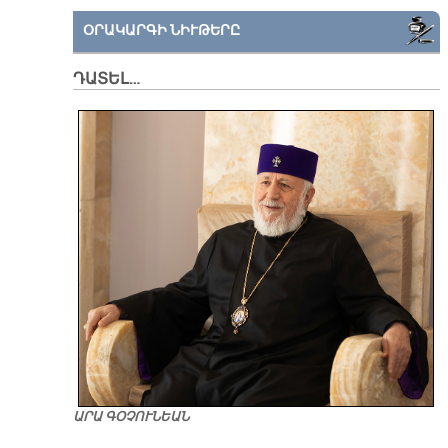
ՕՐԱԿԱՐԳԻ ՆԻՒԹԵՐԸ
ԴԱՏԵԼ…
ԱՐԱ ԳՕՉՈՒՆԵԱՆ