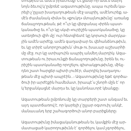
տու­թիւն եւ ա­մէն ի­րա­ւունք։ Եւ քա­նի որ ա­մէն մարդ
նոյն ձե­ւով կ՚ըմբռ­նէ ա­զա­տու­թիւ­նը, ա­պա ու­րեմն կա­
րե­լի չ՚ըլ­լար խա­ղա­ղու­թեան մէջ ապ­րիլ, ա­մէ­նու­րեք, ա­
մէն ժա­մա­նակ «իմս» եւ «քուկդ» մտայ­նու­թիւ­նը՝ ա­ռանց
ճա­նա­չո­ղու­թեան, թէ ո՞ւր կը վեր­ջա­նայ «ի­րեն պատ­
կա­նած»ը եւ ո՞ւր կը սկսի «ու­րի­շին պատ­կա­նած»ը, կը
ստեղ­ծուի վիհ մը՝ ուր հետզ­հե­տէ կը կոր­սուի մարդ­կա­
յին ա­մէն ար­ժէք, ա­մէն գա­ղա­փար եւ վե­հանձ­նու­թիւն,
եւ կը տի­րէ ա­նո­րո­շու­թիւն՝ մութ ու խա­ւար աշ­խար­հի
մը մէջ, ուր կը ստի­պուին ապ­րիլ ան­մեղ մար­դիկ։ Ա­զա­
տու­թեան ու ի­րա­ւուն­քի ճա­նա­չո­ղու­թիւ­նը, ի­րեն եւ ու­
րի­շին պատ­կա­նա­ծը ո­րո­շե­լու գի­տակ­ցու­թիւ­նը, մինչ­
դեռ շատ հար­ցեր պի­տի լու­ծէր, մար­դիկ խա­ղա­ղու­
թեան մէջ պի­տի ապ­րէին…։ Ա­զա­տու­թիւ­նը ե­թէ գոր­ծա­
ծուի իր ար­ժէ­քին հա­մե­մատ, ի­րա­պէ՛ս շնորհ մըն է՝ որ
կ՚եր­ջան­կաց­նէ մարդս եւ կը կա­նո­նա­ւո­րէ կեան­քը։
Ա­զա­տու­թեան ըմբռ­նու­մը կը տար­բե­րի շատ ան­գամ եւ
այդ պատ­ճա­ռով է, որ կա­րե­լի չ՚ըլ­լար օգ­տուիլ ան­կէ,
մա­նա­ւանդ երբ շա­հա­գոր­ծուի ա­նոր բա­րիք­նե­րը։
Ա­զա­տու­թիւ­նը ի­մա­ցա­կա­նու­թեան եւ կամ­քին մէջ ար­
մա­տա­ցած կա­րո­ղու­թիւնն է՝ գոր­ծե­լու կամ չգոր­ծե­լու,