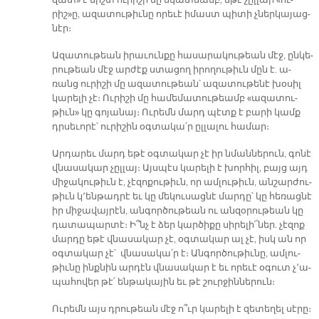
զատ» է միշտ ու­րի­շի մը նկատ­մամբ, ե­թէ չըլ­լար «ու­
րիշ»ը, ա­զա­տու­թիւ­նը ո­րե­ւէ ի­մաստ պի­տի չներ­կա­յաց­
նէր։
Ա­զա­տու­թեան ի­րա­ւուն­քը հա­սա­րա­կու­թեան մէջ, ըն­կե­
րու­թեան մէջ ար­ժէք ստա­ցող ի­րո­ղու­թիւն մըն է. ա­
ռանց ու­րի­շի մը ա­զա­տու­թեան՝ ա­զա­տու­թե­նէ խօ­սիլ
կա­րե­լի չէ։ Ու­րի­շի մը հա­մե­մա­տու­թեամբ «ա­զա­տու­
թիւն» կը գո­յա­նայ։ Ու­րեմն մարդ պէտք է բա­րի կամք
դրսե­ւո­րէ՝ ու­րի­շին օգ­տա­կա՛ր ըլ­լա­լու հա­մար։
Ար­դա­րեւ մարդ ե­թէ օգ­տա­կար չէ իր նման­նե­րուն, գո­նէ
վնա­սա­կար չըլ­լայ։ Այս­պէս կա­րե­լի է խոր­հիլ, բայց այդ
մի­ջա­կու­թիւն է, չէ­զո­քու­թիւն, որ ամ­լու­թիւն, ան­շար­ժու­
թիւն կ՚են­թադ­րէ եւ կը մե­կու­սաց­նէ մար­դը՝ կը հե­ռաց­նէ
իր մի­ջա­վայ­րէն, ան­գոր­ծու­թեան ու ան­զօ­րու­թեան կը
դա­տա­պար­տէ։ Ի՞նչ է ձեր կար­ծի­քը սի­րե­լի՜­ներ. չէ­զոք
մար­դը ե­թէ վնա­սա­կար չէ, օգ­տա­կար ալ չէ, իսկ ան որ
օգ­տա­կար չէ՝ վնա­սա­կա՛ր է։ Ան­գոր­ծու­թիւ­նը, ամ­լու­
թիւ­նը ինք­նին ար­դէն վնա­սա­կար է եւ ո­րե­ւէ օ­գուտ չ՚ա­
պա­հո­վեր թէ՛ են­թա­կա­յին եւ թէ շուր­ջին­նե­րուն։
Ու­րեմն այս դրու­թեան մէջ ո՞ւր կա­րե­լի է զե­տե­ղել սէ­րը։