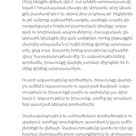
Սէ­րը ներ­քին վի­ճակ մըն է, ուր ան­ձին ստո­րա­դա­սու­մը
ե­ղած է հրա­մա­յա­կան բնազդ մը։ Ար­դա­րեւ սէ­րը կեան­
քին շար­ժա­ռի՛թն է եւ սի­րով միա՛յն կրնայ թէ՛ ինք­նի­րեն
եւ թէ ամ­բողջ աշ­խար­հին յաղ­թել, այ­սինքն ապ­րիլ գե­
րա­զան­ցա­պէս հո­գե­ւոր-բա­րո­յա­կան կեան­քը՝ սրբա­
զան ու նուի­րա­կան ապ­րում­նե­րով։ Հա­ւա­քա­կան, ըն­
կե­րա­յին կեան­քին մէջ կան ա­ռիթ­ներ, ո­րոնց ըն­թաց­քին
մար­դիկ ան­պայ­մա՛ն կ՚ու­զեն ի­րենք զի­րենք ար­տա­յայ­
տել, ցոյց տալ՝ փաս­տել ի­րենց գո­յու­թիւ­նը աշ­խար­հի
վրայ՝ հա­սա­րա­կու­թեան մէջ։ Եւ ա­զա­տու­թիւն­նե­րը
գոր­ծա­ծել, ի­րա­ւուն­քը վա­յե­լել յար­մար մի­ջոց­ներ են ի­
րենք զի­րենք ար­տա­յայ­տե­լու։
Ուս­տի ա­զա­տու­թիւ­նը գոր­ծա­ծե­լու, ի­րա­ւուն­քը վա­յե­լե­
լու ա­մե­նէն նպաս­տա­ւոր ու պատ­շաճ ճամ­բան՝ ա­զա­
տու­թեան եւ ի­րա­ւուն­քի չափն ու սահ­մա­նը լաւ գիտ­
նալն է։ Ա­զա­տու­թիւն եւ ի­րա­ւունք, ար­ժէք կը ստա­նան
երբ պատ­շաճ կեր­պով գոր­ծա­ծուին։
Չա­փա­զան­ցու­թիւն եւ ան­հա­մե­մատ գոր­ծա­ծու­թիւն ու
վա­յե­լում, ար­ժէ­քը կորսնց­նե­լու պատ­ճառ կ՚ըլ­լայ ա­մէն
շնորհ­քի եւ ըն­ծա­յի։ Չա­փա­ւո­րու­թիւ­նը կա­րե­ւոր դեր կը
խա­ղայ մարդ­կա­յին բո­լոր ա­րարք­նե­րուն եւ փոխ­յա­րա­