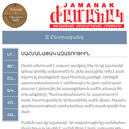
Ուրբաթ
7,
Օգոստոս
2026
☰ Ընտրացանկ
ՍԱՀՄԱՆԱՓԱԿ ԱԶԱՏՈՒԹԻՒՆ
ԼՐԱՀՈՍ
Մարդ օժ­տուած է ա­զատ կամ­քով, ինչ որ կը նշա­նա­կէ՝
ԹՐՔԱՀԱՅ ԿԵԱՆՔ
կրնայ գոր­ծել ա­զա­տօ­րէն եւ ը­նել կամ չը­նել ո­րե­ւէ բան,
օգ­տուիլ բա­րիք­նե­րէ կամ հե­տե­ւիլ չա­րի­քի, ո­րոնց­մէ
ԸՆԿԵՐԱՄՇԱԿՈՒԹԱՅԻՆ
պա­տաս­խա­նա­տու է անձ­նա­պէս եւ ըստ այնմ պար­
տա­ւոր է ըն­դու­նիլ իր ա­րարք­նե­րուն ա­մէն տե­սակ հե­
ԵԿԵՂԵՑԱԿԱՆ
տե­ւանք­նե­րը։ Պա­տաս­խա­նա­տու եւ պար­տա­ւոր է
նաեւ հա­տու­ցա­նել եւ փո­խա­րի­նել ա­մէն վնաս, ինչ­պէս՝
ՀՈԳԵՄՏԱՒՈՐ
վար­ձատ­րու­թեան ար­ժա­նա­նալ ա­մէն բա­րի գոր­ծի հա­
մար։
ՀԱՐԹԱԿ
Ու­րեմն այս կը նշա­նա­կէ՝ որ ա­զա­տու­թիւ­նը սահ­մա­նա­
փակ ի­րա­ւունք մըն է՝ ա­ւե­լի ճիշդ է ը­սել՝ ա­զա­տու­թիւ­