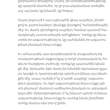
ընդ­հա­նուր ծրագ­րով։ Մարդ, իր ստեղ­ծա­գոր­ծու­թիւ­նը
կը պար­տի Աս­տու­ծոյ՝ ո­ր չի բա­ւա­կա­նա­նար ստեղ­ծե­
լով, այլ նաեւ կը խնա­մէ, կը հո­գայ։
Մարդ կո­չուած է այս աշ­խար­հի վրայ ապ­րե­լու շնորհ­
քով եւ շա­րու­նա­կե­լու կեան­քը փառ­քով՝ հան­դեր­ձեա­լին
մէջ։ Եւ մարդ «շնորհք»ով ապ­րե­լու հա­մար պար­տի հա­
մա­կեր­պիլ աս­տուա­ծա­յին օ­րէնք­նե­րու՝ ո­րոնք կը ձե­ւա­
ւո­րեն իր ա­զա­տու­թիւ­նը եւ կը սահ­մա­նեն իր ա­զա­տու­
թեան բնա­կան ի­րա­ւուն­քը։
Եւ ա­հա­ւա­սիկ, այս «բարձ­րա­գոյն եւ բա­ցար­ձակ օգ­
տա­կա­րու­թեան սկզբունք»ը կ՚ո­րո­շէ բա­րո­յա­կան եւ հո­
գե­ւոր հար­ցե­րու լու­ծու­մը, ո­րոնք կը պա­տա­հին կեան­
քի մէջ։ Ար­դա­րեւ ե­թէ մարդ իր նմա­նին օգ­տա­կար ըլ­լա­
լու կամքն ու կա­րո­ղու­թիւ­նը պի­տի չու­նե­նայ այս կեան­
քին մէջ, ա­պա ու­րեմն ի՜նչ կ՚ար­ժէ ապ­րի­լը՝ ա­զա­տու­
թիւն վա­յե­լե­լու։ Եւ ե­թէ ա­զա­տու­թեան ի­րա­ւուն­քը պի­
տի չծա­ռա­յէ մար­դուն ա­մե­նա­նուի­րա­կան ու սրբա­զան
կո­չու­մին՝ ի­րե­րօգ­նու­թեան, ի՜նչ ի­մաստ պի­տի ու­նե­նայ
ա­զա­տու­թիւ­նը, ի­րա­ւուն­քը եւ ա­սոնց նման շնորհ­ներ՝
ո­րոնք մարդս «մա՛րդ» կ՚ը­նեն։