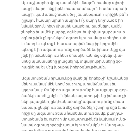
Այս աշ­խար­հի վրայ ա­ռան­ձին մնա­լո՞ւ հա­մար պի­տի
ապ­րի մարդ, ինք ի­րեն հպար­տա­նա­լո՞ւ հա­մար պի­տի
ապ­րի, կամ ա­նաշ­խատ, ծոյլ եւ ա­նօ­գուտ՝ ու­րի­շին բե՞ռ
ըլ­լա­լու հա­մար պի­տի ապ­րի։ Ո՛չ, մարդ կո­չուած է իր
նման­նե­րուն հետ միա­սին ապ­րե­լու՝ բաժ­նե­լու ա­մէն
շնորհք եւ ա­մէն բա­րիք, օգ­նե­լու եւ փո­խա­դար­ձա­բար
օգ­նու­թիւն ըն­դու­նե­լու՝ օգ­տուե­լու հա­մար ստեղ­ծուած
է մարդ եւ պէտք է հա­ւա­տա­րիմ մնայ իր կո­չու­մին,
պէտք է իր ա­զա­տու­թիւ­նը գոր­ծա­ծէ եւ ի­րա­ւուն­քը վա­
յե­լէ իր նման­նե­րուն հետ միա­սին՝ ա­նոնց օգ­նե­լով, ա­
նոնց պա­կաս­նե­րը լրաց­նե­լով, տկա­րու­թիւն­նե­րը զօ­
րաց­նե­լով եւ մէկ խօս­քով ի­րե­րօգ­նու­թեամբ։
Ա­զա­տու­թեան ի­րա­ւուն­քը վա­յե­լել՝ եր­բեք չի՛ նշա­նա­կեր
մե­կու­սա­նալ՝ մէկ կողմ քա­շուիլ, ա­ռանձ­նա­նալ եւ
կղզիա­նալ։ Քա­նի որ ա­զա­տու­թիւ­նը հա­ւա­քա­բար գոր­
ծա­ծե­լի ար­ժէք մըն է՝ մի­նակ ա­զա­տու­թիւ­նը ի­մաստ չի
ներ­կա­յաց­ներ, ընդ­հա­կա­ռա­կը՝ ա­զա­տու­թիւ­նը միաս­
նա­բար, ըն­կե­րու­թեան մէջ գոր­ծա­ծե­լի շնորհք մըն է, ու­
րի­շի մը ա­զա­տու­թեան հա­մե­մա­տու­թեամբ, բաղ­դա­
տու­թեամբ եւ ու­րի­շի մը ա­զա­տու­թե­նէն կա­խում ու­նե­
նա­լով օգ­տա­գոր­ծե­լի ա­ռա­ւե­լու­թիւն մըն է։ Մարդ «ա­