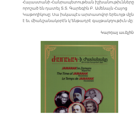
​Հայաստանի Հանրապետութեան իշխանութիւնները
որոշած են դատել Տ.Տ. Գարեգին Բ. Ամենայն Հայոց
Կաթողիկոսը: Սա իսկապէս արտասովոր երեւոյթ մըն
է եւ միանշանակօրէն կ՚ենթադրէ գայթակղութիւն մը:
Կարդալ աւելին
Դ