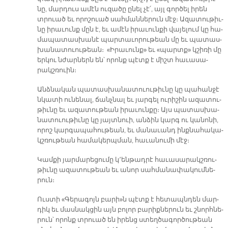
նը, մար­դուս ա­մէն ու­զա­ծը ը­նել չէ՛, այլ գոր­ծել ի­րեն
տրուած եւ ո­րո­շուած սահ­ման­նե­րուն մէջ։ Ա­զա­տու­թիւ­
նը ի­րա­ւունք մըն է, եւ ա­մէն ի­րա­ւուն­քի վա­յե­լում կը հա­
մա­պա­տաս­խա­նէ պար­տա­ւո­րու­թեան մը եւ պա­տաս­
խա­նա­տուու­թեան։ «Ի­րա­ւունք» եւ «պարտք» կշի­ռի մը
եր­կու նժար­ներն են՝ ո­րոնք պէտք է միշտ հա­ւա­սա­
րակշ­ռուին։
Անձ­նա­կան պա­տաս­խա­նա­տուու­թիւ­նը կը պա­հան­ջէ
նկա­տի ու­նե­նալ, ճանչ­նալ եւ յար­գել ու­րի­շին ա­զա­տու­
թիւ­նը եւ ա­զա­տու­թեան ի­րա­ւուն­քը։ Այս պա­տաս­խա­
նա­տուու­թիւ­նը կը յայտ­նուի, ան­ձին կարգ ու կա­նո­նի,
ո­րոշ կար­գա­պա­հու­թեան, եւ մա­նա­ւանդ ինք­նա­հա­կա­
կշ­­ռու­թեան հա­մա­կերպ­ման, հա­ւա­նու­մի մէջ։
Կամ­քի յար­մա­րե­ցու­մը կ՚են­թադ­րէ հա­ւա­սա­րակշ­ռու­
թիւ­նը ա­զա­տու­թեան եւ ա­նոր սահ­մա­նա­փա­կում­նե­
րուն։
Ուս­տի «Գե­րա­գոյն բա­րի»ն պէտք է հե­տապն­դեն մար­
դիկ եւ մաս­նակ­ցին այն բո­լոր բա­րիք­նե­րուն եւ շնորհ­նե­
րուն՝ ո­րոնք տրուած են ի­րենց ստեղ­ծա­գոր­ծու­թեան