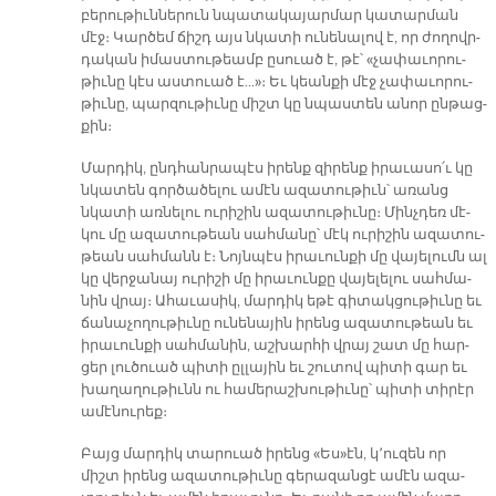
բե­րու­թիւն­նե­րուն նպա­տա­կա­յար­մար կա­տար­ման
մէջ։ Կար­ծեմ ճիշդ այս նկա­տի ու­նե­նա­լով է, որ ժո­ղովր­
դա­կան ի­մաս­տու­թեամբ ը­սուած է, թէ՝ «չա­փա­ւո­րու­
թիւ­նը կէս աս­տուած է…»։ Եւ կեան­քի մէջ չա­փա­ւո­րու­
թիւ­նը, պար­զու­թիւ­նը միշտ կը նպաս­տեն ա­նոր ըն­թաց­
քին։
Մար­դիկ, ընդ­հան­րա­պէս ի­րենք զի­րենք ի­րա­ւա­սո՛ւ կը
նկա­տեն գոր­ծա­ծե­լու ա­մէն ա­զա­տու­թիւն՝ ա­ռանց
նկա­տի առ­նե­լու ու­րի­շին ա­զա­տու­թիւ­նը։ Մինչ­դեռ մէ­
կու մը ա­զա­տու­թեան սահ­մա­նը՝ մէկ ու­րի­շին ա­զա­տու­
թեան սահ­մանն է։ Նոյն­պէս ի­րա­ւուն­քի մը վա­յե­լումն ալ
կը վեր­ջա­նայ ու­րի­շի մը ի­րա­ւուն­քը վա­յե­լե­լու սահ­մա­
նին վրայ։ Ա­հա­ւա­սիկ, մար­դիկ ե­թէ գի­տակ­ցու­թիւ­նը եւ
ճա­նա­չո­ղու­թիւ­նը ու­նե­նա­յին ի­րենց ա­զա­տու­թեան եւ
ի­րա­ւուն­քի սահ­մա­նին, աշ­խար­հի վրայ շատ մը հար­
ցեր լու­ծուած պի­տի ըլ­լա­յին եւ շու­տով պի­տի գար եւ
խա­ղա­ղու­թիւնն ու հա­մե­րաշ­խու­թիւ­նը՝ պի­տի տի­րէր
ա­մէ­նու­րեք։
Բայց մար­դիկ տա­րուած ի­րենց «Ես»էն, կ՚ու­զեն որ
միշտ ի­րենց ա­զա­տու­թիւ­նը գե­րա­զան­ցէ ա­մէն ա­զա­