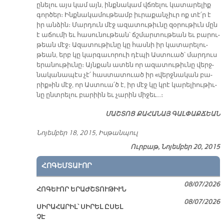
ը­նե­լու այս կամ այն, ինք­նա­կամ վճռե­լու կա­տա­րե­լիք
գոր­ծեր։ Ինք­նա­կա­մու­թեամբ իւ­րա­քան­չիւր ոք տէ՛ր է
իր ան­ձին։ Մար­դուն մէջ ա­զա­տու­թիւ­նը զօ­րու­թիւն մըն
է ա­ճու­մի եւ հա­սու­նու­թեան՝ ճշմար­տու­թեան եւ բա­րու­
թեան մէջ։ Ա­զա­տու­թիւ­նը կը հաս­նի իր կա­տա­րե­լու­
թեան, երբ կը կար­գա­ւո­րուի դէ­պի Աս­տուած՝ մար­դուս
ե­րա­նու­թիւ­նը։ Այն­քան ա­տեն որ ա­զա­տու­թիւ­նը վերջ­
նա­կա­նա­պէս չէ՛ հաս­տա­տուած իր «վերջ­նա­կան բա­
րիք»ին մէջ, որ Աս­տուա՛ծ է, իր մէջ կը կրէ կա­րե­լիու­թիւ­
նը ընտ­րե­լու բա­րիին եւ չա­րին մի­ջեւ…։
ՄԱՇ­ՏՈՑ ՔԱ­ՀԱ­ՆԱՅ ԳԱԼ­ՓԱՔ­ՃԵԱՆ
Նո­յեմ­բեր 18, 2015, Իս­թան­պուլ
Ուրբաթ, Նոյեմբեր 20, 2015
ՀՈԳԵՄՏԱՒՈՐ
08/07/2026
ՀՈԳԵՒՈՐ ԵՐԱԺՇՏՈՒԹԻՒՆ
08/07/2026
ՍԻՐԱՀԱՐԻԼ՝ ՍԻՐԵԼ ԸՍԵԼ
ՉԷ