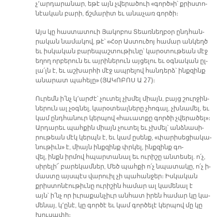
չ՚ար­դա­րա­նար, ե­թէ այն չվե­րա­ծուի «գործ»ի՝ քրիս­տո­
նէա­կան բա­րի, ճշմա­րիտ եւ ա­նա­չառ գոր­ծի։
Այս կը հաս­տա­տուի Յա­կո­բոս Տեառ­նեղ­բօր ընդ­հան­
րա­կան նա­մա­կով, թէ՝ «Հօր Աս­տու­ծոյ հա­մար ան­կեղծ
եւ իս­կա­կան բա­րե­պաշ­տու­թիւ­նը՝ կա­րօ­տու­թեան մէջ
ե­ղող որ­բե­րուն եւ այ­րի­նե­րուն այ­ցե­լու եւ օգ­նա­կան ըլ­
լա՛լն է, եւ աշ­խար­հի մէջ ապ­րե­լով հան­դերձ՝ ինք­զինք
ա­նա­րատ պա­հե­լը» (ՅԱ­ԿՈ­ԲՈՍ Ա 27)։­
Ու­րեմն ի՛նչ կ՚ար­ժէ՝ չու­տել չխմել միայն, բայց շուր­ջին­
նե­րուն ալ չօգ­նել, կա­րօ­տեալ­նե­րը չհո­գալ, չխնա­մել, եւ
կամ ընդ­հա­նուր կեր­պով «հա­ւատ­քը գոր­ծի չվե­րա­ծել»։
Ար­դա­րեւ պահ­քին միայն չու­տել եւ չխմել՝ անձ­նա­սի­
րու­թեան մէկ կերպն է, եւ կամ ը­սենք, «փա­րի­սե­ցիա­կա­
նու­թիւն» է, միայն ինք­զինք փրկել, ինք­զինք գո­
վել, ինքն իր­մով հպար­տա­նալ եւ ու­րի­շը ան­տե­սել. ո՛չ,
սի­րե­լի՜ բա­րե­կամ­ներ, Մեծ պահ­քի ո՛չ նպա­տա­կը, ո՛չ ի­
մաս­տը այս­պէս վա­րուիլ չի պա­հան­ջեր։ Իս­կա­կան
քրիս­տո­նէու­թիւ­նը ու­րի­շին հա­մար ալ կա­մե­նալ է
այն՝ ի՛նչ որ իւ­րա­քան­չիւր ան­հատ ի­րեն հա­մար կը կա­
մե­նայ, կ՚ը­նէ, կը գոր­ծէ եւ կամ գոր­ծե­լէ կեր­պով մը կը
խու­սա­փի։