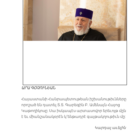
ԱՐԱ ԳՕՉՈՒՆԵԱՆ
​Հայաստանի Հանրապետութեան իշխանութիւնները
որոշած են դատել Տ.Տ. Գարեգին Բ. Ամենայն Հայոց
Կաթողիկոսը: Սա իսկապէս արտասովոր երեւոյթ մըն
է եւ միանշանակօրէն կ՚ենթադրէ գայթակղութիւն մը:
Կարդալ աւելին
Դ