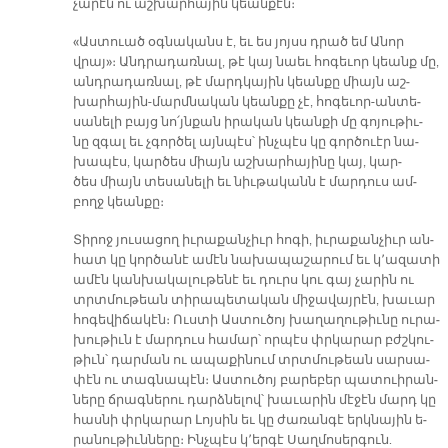
չա­րէն ու աշ­խար­հա­յին կեան­քէն։
«Աս­տուած օգ­նա­կանս է, եւ ես յոյսս դրած եմ Ա­նոր
վրայ»։ Անդ­րա­դառ­նալ, թէ կայ նաեւ հո­գե­ւոր կեանք մը,
անդ­րա­դառ­նալ, թէ մարդ­կա­յին կեան­քը միայն աշ­
խար­հա­յին-մարմ­նա­կան կեան­քը չէ, հո­գե­ւոր-ան­տե­
սա­նե­լի բայց նո՛յն­քան ի­րա­կան կեան­քի մը գո­յու­թիւ­
նը զգալ եւ չգոր­ծել այն­պէս՝ ինչ­պէս կը գոր­ծուէր նա­
խա­պէս, կար­ծես միայն աշ­խար­հա­յի­նը կայ, կար­
ծես միայն տե­սա­նե­լի եւ նիւ­թա­կանն է մար­դուս ամ­
բողջ կեան­քը։
Տի­րոջ յու­սա­ցող իւ­րա­քան­չիւր հո­գի, իւ­րա­քան­չիւր ան­
հատ կը կոր­ծա­նէ ա­մէն նա­խա­պա­շա­րում եւ կ՚ա­զա­տի
ա­մէն կան­խա­կա­լու­թե­նէ եւ դուրս կու գայ չա­րին ու
տրտմու­թեան տի­րա­պե­տա­կան մի­ջա­վայ­րէն, խա­ւար
հո­գե­վի­ճա­կէն։ Ուս­տի Աս­տու­ծոյ խա­ղա­ղու­թիւ­նը ու­րա­
խու­թիւն է մար­դուս հա­մար՝ որ­պէս փրկա­րար բժշկու­
թիւն՝ դար­ման ու ա­պա­քի­նում տրտմու­թեան սար­սա­
փէն ու տագ­նա­պէն։ Աս­տու­ծոյ բա­րե­բեր պա­տուի­րան­
նե­րը ճրագ­նե­րու դարձ­նե­լով՝ խա­ւա­րին մէ­ջէն մարդ կը
հաս­նի փրկա­րար Լոյ­սին եւ կը ժա­ռան­գէ երկ­նա­յին ե­
րա­նու­թիւն­նե­րը։ Ինչ­պէս կ՚եր­գէ Սաղ­մո­սեր­գուն.