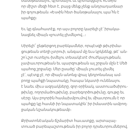
ծա­նօ­թա­նա­լու, գիտ­նա­լու եւ գի­տակ­ցե­լու «Ես»ին՝
որ միշտ մե­զի հետ է, բայց մենք չենք անդ­րա­դառ­նար
իր գո­յու­թեան։ «Ես»ին հետ ծա­նօ­թա­նա­լու պա՛հն է
պահ­քը։
Եւ կը գնա­հա­տէք, որ այս բո­լո­րը կա­րե­լի չէ՛ ի­րա­կա­
նաց­նել միայն «չու­տել-չխմել»ով…։
Սի­րե­լի՜ ըն­թեր­ցող բա­րե­կամ­ներ, որ­պէս­զի թիւ­րի­մա­
ցու­թեան տե­ղի չտրուի, ան­գամ մը եւս կրկնենք, թէ՝ ան­
շո՛ւշտ ու­տե­լու-խմե­լու տե­սա­կէ­տէ ժուժ­կա­լու­թեան,
չա­փա­ւո­րու­թեան եւ պար­զու­թեան ալ շրջան մըն է Մեծ
պա­հոց շրջա­նը։ Մեր ը­սա­ծը՝ միայն չու­տել-չխմել
չէ՛, պէտք չէ, որ միայն ա­նոնց վրայ կեդ­րո­նա­նայ ամ­
բողջ պահ­քի նպա­տա­կը, հա­պա նկա­տի ու­նե­նա­լու
է նաեւ միւս ազ­դակ­նե­րը, զոր օ­րի­նակ, աս­տուած­սի­րու­
թիւ­նը, ո­ղոր­մա­ծու­թիւ­նը, բա­րե­գոր­ծու­թիւ­նը, գու­թը եւ
սէ­րը։ Այս բո­լո­րին հա­մախմ­բու­մով եւ միա­ւո­րու­մն է որ
պահ­քը կը հաս­նի իր նպա­տա­կին՝ իր ի­մաս­տին ամ­բող­
ջա­կան նշա­նա­կու­թեամբ։
Քրիս­տո­նէա­կան ճշմա­րիտ հա­ւատ­քը, ար­տա­յայ­
տուած բա­րե­պաշ­տու­թեան իր բո­լոր դրսե­ւո­րում­նե­րով,