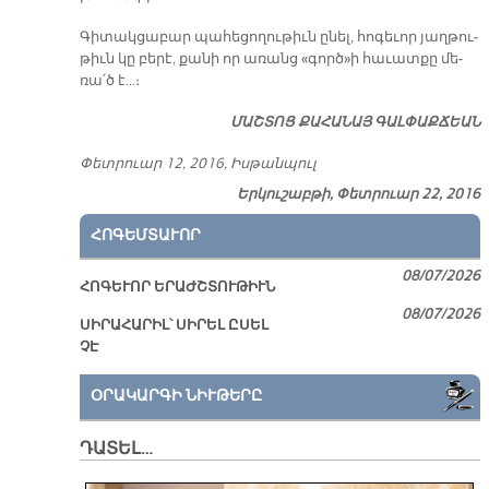
Գի­տակ­ցա­բար պա­հե­ցո­ղու­թիւն ը­նել, հո­գե­ւոր յաղ­թու­
թիւն կը բե­րէ, քա­նի որ ա­ռանց «գործ»ի հա­ւատ­քը մե­
ռա՛ծ է…։
ՄԱՇ­ՏՈՑ ՔԱ­ՀԱ­ՆԱՅ ԳԱԼ­ՓԱՔ­ՃԵԱՆ
Փետ­րուար 12, 2016, Իս­թան­պուլ
Երկուշաբթի, Փետրուար 22, 2016
ՀՈԳԵՄՏԱՒՈՐ
08/07/2026
ՀՈԳԵՒՈՐ ԵՐԱԺՇՏՈՒԹԻՒՆ
08/07/2026
ՍԻՐԱՀԱՐԻԼ՝ ՍԻՐԵԼ ԸՍԵԼ
ՉԷ
ՕՐԱԿԱՐԳԻ ՆԻՒԹԵՐԸ
ԴԱՏԵԼ…