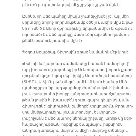
րէն դո՛ւրս գա­լու եւ լոյ­սի մէջ շրջե­լու շրջան մըն է։
Ը­սինք, որ Մեծ պահ­քը միայն չու­տել-չխմել չէ՛, այլ մեր
սիր­տե­րը Տի­րոջ ո­ղոր­մու­թեամբ օ­ծե­լո՛ւ ա­ռիթ մըն է, քա­
նի որ մե՛ծ է Ա­նոր զօ­րու­թիւ­նը. եր­կայ­նա­միտ է, գթած ու
ո­ղոր­մած։ Եւ Մեծ պահ­քը Աս­տու­ծոյ այս նե­րո­ղամ­տու­
թե­նէն օգ­տուե­լու ա­ռիթ մըն է։
Պօ­ղոս Ա­ռա­քեալ, Տի­տո­սին գրած նա­մա­կին մէջ կ՚ը­սէ.
«Իսկ հի­մա՝ յար­մար ժա­մա­նա­կը հա­սած հա­մա­րե­լով՝
այդ խոս­տու­մը յայտ­նեց իր Ա­ւե­տա­րա­նով, ո­րուն քա­րո­
զու­թեան կո­չուե­ցայ մեր փրկիչ Աս­տու­ծոյն հրա­մա­նով»
(ՏԻ­ՏՈՍ Ա 3)։ Ու­րեմն մեզ­մէ ա­մէն մէ­կուն հա­մար Մեծ
պա­հոց շրջա­նը այդ «յար­մար ժա­մա­նակ»ն է՝ ի­մա­նա­
լու Ա­ւե­տա­րա­նի խօս­քը, անդ­րա­դառ­նա­լու ճշմար­տու­
թեան լոյ­սին եւ խա­ւա­րէն դուրս գա­լու դէ­պի լոյս, ան­
գի­տու­թե­նէ՝ գի­տու­թիւն եւ մեղ­քէ՝ փրկու­թիւն։ Քրիս­տո­
սով մխի­թա­րուե­լու, լու­սա­ւո­րուե­լու եւ փրկուե­
լու շրջանն է Մեծ պա­հոց ներ­կայ շրջա­նը՝ ա­ռիթ մը ներ­
հա­յեա­ցո­ղու­թեան, ինք­զինք ճանչ­նա­լու, ինք­նի­րեն
անդ­րա­դառ­նա­լու, մար­դուս մէ­ջի «մարդ»ը տես­նե­լու,