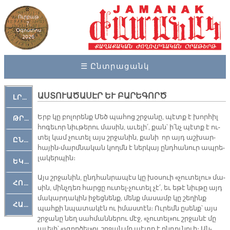
Ուրբաթ
7,
Օգոստոս
2026
☰ Ընտրացանկ
ԱՍ­ՏՈ­ՒԱ­ԾԱ­ՍԷՐ ԵՒ ԲԱ­ՐԵ­ԳՈՐԾ
ԼՐԱՀՈՍ
Երբ կը բո­լո­րենք Մեծ պա­հոց շրջա­նը, պէտք է խոր­հիլ
ԹՐՔԱՀԱՅ ԿԵԱՆՔ
հո­գե­ւոր նիւ­թե­րու մա­սին, ա­ւե­լի՛, քան՝ ի՛նչ պէտք է ու­
տել կամ չու­տել այս շրջա­նին, քա­նի որ այդ աշ­խար­
ԸՆԿԵՐԱՄՇԱԿՈՒԹԱՅԻՆ
հա­յին-մարմ­նա­կան կողմն է ներ­կայ ընդ­հա­նուր ապ­րե­
լա­կեր­պին։
ԵԿԵՂԵՑԱԿԱՆ
Այս շրջա­նին, ընդ­հան­րա­պէս կը խօ­սուի «չու­տե­լու» մա­
ՀՈԳԵՄՏԱՒՈՐ
սին, մինչ­դեռ հար­ցը ու­տել-չու­տել չէ՛, եւ ե­թէ նիւ­թը այդ
մա­կար­դա­կին ի­ջեց­նենք, մենք մա­սամբ կը շե­ղինք
ՀԱՐԹԱԿ
պահ­քի նպա­տա­կէն ու ի­մաս­տէն։ Ու­րեմն ը­սենք՝ այս
շրջա­նը նեղ սահ­ման­նե­րու մէջ, «չու­տել»ու շրջա­նէ մը
ա­ւե­լի՝ «չգոր­ծել»ու շրջան մը պէտք է ըն­դու­նուի։ Ան­