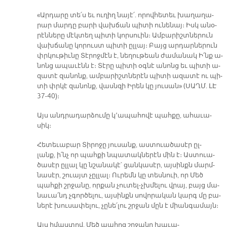
«Ար­դա­րը տե՛ս եւ ու­ղիղ նա­յէ՛. ո­րով­հե­տեւ խա­ղա­ղա­
րար մար­դը բա­րի վախ­ճան պի­տի ու­նե­նայ։ Իսկ ա­նօ­
րէն­նե­րը մէկ­տեղ պի­տի կոր­սուին։ Ամ­բա­րիշտ­նե­րուն
վախ­ճա­նը կո­րուստ պի­տի ըլ­լայ։ Բայց ար­դար­նե­րուն
փրկու­թիւ­նը Տէ­րոջ­մէն է, նե­ղու­թեան ժա­մա­նակ Ի՛նք ա­
նոնց ա­պա­ւէնն է։ Տէ­րը պի­տի օգ­նէ ա­նոնց եւ պի­տի ա­
զա­տէ զա­նոնք, ամ­բա­րիշտ­նե­րէն պի­տի ա­զա­տէ ու պի­
տի փրկէ զա­նոնք, վասն­զի Ի­րեն կը յու­սան» (ՍԱՂՄ. ԼԷ
37-40)։­
Այս անդ­րա­դար­ձու­մը կ՚ա­պա­հո­վէ պահ­քը, ա­հա­ւա­
սիկ։
Հե­տե­ւա­բար Տի­րո­ջը յու­սանք, աս­տուա­ծա­սէր ըլ­
լանք, ի՛նչ որ պահ­քի նպա­տակ­նե­րէն մին է։ Աս­տուա­
ծա­սէր ըլ­լալ կը նշա­նա­կէ՝ ցան­կա­սէր, այ­սինքն մարմ­
նա­սէր, շուայտ չըլ­լալ։ Ու­րեմն կը տես­նուի, որ Մեծ
պահ­քի շրջա­նը, որ­քան չու­տել-չխմե­լու վրայ, բայց մա­
նա­ւա՛նդ չգոր­ծե­լու, այ­սինքն սո­վո­րա­կան կարգ մը բա­
նե­րէ խու­սա­փե­լու, չը­նե՛­լու շրջան մըն է միան­գա­մայն։
Այս ի­մաս­տով, Մեծ պա­հոց շրջա­նը խա­ւա­