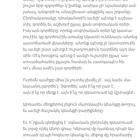
շուշտ երբ «չգոր­ծել» կ՚ը­սենք, ա­սի­կա չի՛ նշա­նա­կեր ամ­
լա­նալ, ան­գործ ու ա­նաշ­խատ ան­ցը­նել այս շրջա­նը։
Ընդ­հա­կա­ռա­կը, դրա­կա­նօ­րէն ա­ւե­լի՛ պէտք է աշ­խա­
տիլ, գոր­ծել եւ աշ­խոյժ ըլ­լալ, քան սո­վո­րա­կան օ­րեր։
Իսկ այն գոր­ծե­րը՝ ո­րոնք սո­վո­րա­կան օ­րեր կը կա­տա­
րուէին, կը գոր­ծուէին ա­ռանց նկա­տի ու­նե­նա­լու ա­նոնց
պատ­ճա­ռած վնաս­նե­րը, ա­նոնք պէտք չէ կա­տա­րուին
եւ ա­ւե­լի շատ պէտք է ու­շադ­րու­թիւն դարձ­նել այդ մա­
սին։ Մէկ խօս­քով, պէտք է ա­ւե­լի ու­շա­դիր ըլ­լալ՝ աս­
տուա­ծա­հա­ճոյ ըլ­լա­լու հա­մար եւ յատ­կա­պէս հե­
ռո՛ւ մնալ ա­մէն չար գոր­ծե­րէ։
Ու­րեմն պահ­քը միա՛յն չու­տել-չխմել չէ՛, այլ նաեւ մա­
նա­ւանդ չգոր­ծե՛լ։ Չգոր­ծել՝ այն ի՛նչ որ չար է,
այն ի՛նչ որ մեղք է, այն ի՛նչ որ զԱս­տուած կը վշտաց­նէ։
Ար­դա­րեւ մեղ­քե­րով լե­ցուն մարդ­կա­յին կեան­քը թո­ղուլ,
եւ ա­ւե­լի ճա­շա­կել կեան­քի բա­րիք­նե­րը։
Եւ ո՜ր­քան գե­ղե­ցիկ է՝ օգ­նա­կան ըն­դու­նիլ զԱս­տուած
եւ յոյ­սը դնել Ա­նոր վրայ։ Կեր­պով մը դառ­նալ դէ­պի Աս­
տուած, դէ­պի հո­գե­ւոր կեանք եւ մի­ջոց մը հրա­ժա­րիլ