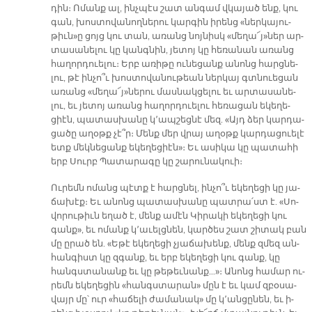
դին։ Ո­մանք ալ, ինչ­պէս շատ ան­գամ վկա­յած ենք, կու
գան, խոս­տո­վա­նող­նե­րու կար­գին ի­րենց «ներ­կա­յու­
թիւն»ը ցոյց կու տան, ա­ռանց նոյ­նիսկ «մե­ղա՜յ»ներ ար­
տա­սա­նե­լու կը կանգ­նին, յե­տոյ կը հե­ռա­նան ա­ռանց
հա­ղոր­դուե­լու։ Երբ ա­ռի­թը ունե­ցանք ա­նոնց հարց­նե­
լու, թէ ին­չո՞ւ խոս­տո­վա­նու­թեան ներ­կայ գտնուե­ցան
ա­ռանց «մե­ղա՜յ»նե­րու մաս­նակ­ցե­լու եւ ար­տա­սա­նե­
լու, եւ յե­տոյ ա­ռանց հա­ղոր­դուե­լու հե­ռա­ցան ե­կե­ղե­
ցիէն, պա­տաս­խա­նը կ՚ապ­շեց­նէ մեզ. «Այդ ձեր կար­դա­
ցա­ծը ա­ղօթք չէ՞ր։ Մենք մեր վրայ ա­ղօթք կարդա­ցուե­լէ
ետք մեկ­նե­ցանք ե­կե­ղե­ցիէն»։ Եւ ա­սի­կա կը պա­տա­հի
երբ Սուրբ Պա­տա­րա­գը կը շա­րու­նա­կուի։
Ու­րեմն ո­մանց պէտք է հարց­նել, ին­չո՞ւ ե­կե­ղե­ցի կը յա­
ճա­խէք։ Եւ ա­նոնց պա­տաս­խա­նը պատ­րա՛ստ է. «Սո­
վո­րու­թիւն ե­ղած է, մենք ա­մէն Կի­րա­կի ե­կե­ղե­ցի կու
գանք», եւ ո­մանք կ՚ա­ւելց­նեն, կար­ծես շատ շի­տակ բան
մը ը­րած են. «Ե­թէ ե­կե­ղե­ցի չյա­ճա­խենք, մենք զմեզ ան­
հան­գիստ կը զգանք, եւ երբ ե­կե­ղե­ցի կու գանք, կը
հանգս­տա­նանք եւ կը թե­թեւ­նանք…»։ Ա­նոնց հա­մար ու­
րեմն ե­կե­ղե­ցին «հանգս­տա­րան» մըն է եւ կամ զբօ­սա­
վայր մը՝ ուր «հա­ճե­լի ժա­մա­նակ» մը կ՚ան­ցը­նեն, եւ ի­