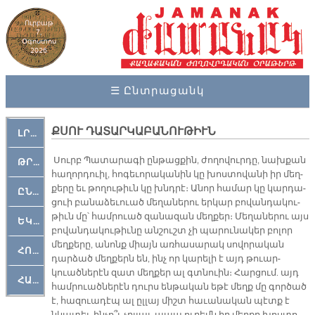
Ուրբաթ
7,
Օգոստոս
2026
☰ Ընտրացանկ
ՔՍՈՒ ԴԱՏԱՐԿԱԲԱՆՈՒԹԻՒՆ
ԼՐԱՀՈՍ
Սուրբ Պա­տա­րա­գի ըն­թաց­քին, ժո­ղո­վուր­դը, նախքան
ԹՐՔԱՀԱՅ ԿԵԱՆՔ
հա­ղոր­դուիլ, հո­գե­ւո­րա­կա­նին կը խոս­տովա­նի իր մեղ­
քե­րը եւ թո­ղու­թիւն կը խնդրէ։ Ա­նոր հա­մար կը կար­դա­
ԸՆԿԵՐԱՄՇԱԿՈՒԹԱՅԻՆ
ցուի բա­նա­ձե­ւուած մե­ղա­նե­րու եր­կար բո­վան­դա­կու­
թիւն մը՝ համ­րուած զա­նա­զան մեղ­քեր։ Մե­ղա­նե­րու այս
ԵԿԵՂԵՑԱԿԱՆ
բո­վան­դա­կու­թիւ­նը ան­շուշտ չի պա­րու­նա­կեր բո­լոր
մեղ­քե­րը, ա­նոնք միայն առ­հա­սա­րակ սո­վո­րա­կան
ՀՈԳԵՄՏԱՒՈՐ
դար­ձած մեղ­քերն են, ինչ որ կա­րե­լի է այդ թուար­
կուած­նե­րէն զատ մեղ­քեր ալ գտնուին։ Հար­ցում. այդ
ՀԱՐԹԱԿ
համ­րուած­նե­րէն դուրս են­թա­կան ե­թէ մեղք մը գոր­ծած
է, հա­զուա­դէպ ալ ըլ­լայ միշտ հա­ւա­նա­կան պէտք է