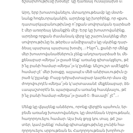
ճշմար­տու­թիւ­նը խօ­սե­լէ՝ կը դառ­նայ ու­նայ­նա­խօ՛ս։
Արդ, երբ խոս­տո­վա­նե­լու մտադ­րու­թեամբ կը մօ­տե­
նանք հո­գե­ւո­րա­կա­նին, ար­դեօք կը խոր­հինք, որ «քսու
դա­տար­կա­բա­նու­թիւն»ը ո՜ր­քան սո­վո­րա­կան դար­ձած
է մեր ա­ռօ­րեայ կեան­քին մէջ։ Երբ կը խոս­տո­վա­նինք,
ար­դեօք որ­քան ժա­մա­նակ վերջ կը շա­րու­նա­կենք մեր
սո­վո­րու­թիւ­նը եւ թե­րեւս ան­մի­ջա­պէս կը սկսինք դար­
ձեալ պա­րապ պա­րապ խօ­սիլ…։ Ին­չո՞ւ, քա­նի որ մենք
մեր խոս­տո­վա­նած­նե­րուն չենք անդ­րա­դար­ձած եւ մե­
քե­նա­բար «մե­ղա՜յ» ը­սած ենք՝ ա­ռանց գի­տակ­ցե­լու, թէ
ի՛նչ բա­նի հա­մար «մե­ղա՜յ» կ՚ը­սենք։ Ան­շուշտ ա­մէն­քին
հա­մար չէ՛ մեր խօս­քը, այ­լա­պէս մեծ ա­նի­րա­ւու­թիւն ը­
րած կ՚ըլ­լանք։ Բայց դժբախ­տա­բար կա­րե­ւոր մաս մը
ժո­ղո­վուր­դէն «մե­ղա՜յ»ն կ­՚ար­տա­սա­նէ մե­քե­նա­բար, ձե­
ւա­պաշ­տօ­րէն եւ պար­զա­պէս ա­ռանց հասկ­նա­լու, թէ
ի՛նչ բա­նի հա­մար «մե­ղա՜յ» ը­սած է։ Ցա­ւա­լի՜ չէ՞…։
Մենք կը վկա­յենք ան­ձե­րու, ո­րոնք վեր­ջին պա­հուն, եր­
բեմն ա­ռանց խոս­տո­վա­նե­լու կը մօ­տե­նան Սրբու­թեան,
հա­ղոր­դուե­լու հա­մա­ր։ Այս իսկ ցոյց կու տայ, թէ շա­
տեր, կամ ը­սենք՝ ո­մանք գի­տակ­ցու­թիւ­նը չու­նին հա­
ղոր­դուե­լու սրբու­թեան եւ Հա­ղոր­դու­թեան խոր­հուր­