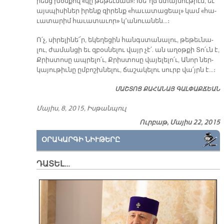
րենց խօս­քով «կը թե­թեւ­նան»։ Խե՜ղճ մտայ­նու­թիւն, եւ
այս­պի­սի­ներ ի­րենք զի­րենք «հա­ւա­տա­ցեալ» կամ «հա­
ւա­տա­րիմ հա­ւա­տա­ւոր» կ՚ա­նուա­նեն…։
Ո՛չ, սի­րե­լի­նե՜ր, ե­կե­ղե­ցին հանգս­տա­նա­լու, թե­թեւ­նա­
լու, ժա­ման­ցի եւ զբօս­նե­լու վայր չէ՛. ան ա­ղօթ­քի Տո՛ւն է,
Քրիս­տո­սը ապ­րե­լո՛ւ, Քրիս­տո­սը վա­յե­լե­լո՛ւ, Ա­նոր ներ­
կա­յու­թիւ­նը ըմ­բոշխ­նե­լու, ճա­շա­կե­լու սուրբ վա՛յրն է…։
ՄԱՇ­ՏՈՑ ՔԱ­ՀԱ­ՆԱՅ ԳԱԼ­ՓԱՔ­ՃԵԱՆ
Մա­յիս, 8, 2015, Իս­թան­պուլ
Ուրբաթ, Մայիս 22, 2015
ՕՐԱԿԱՐԳԻ ՆԻՒԹԵՐԸ
ԴԱՏԵԼ…