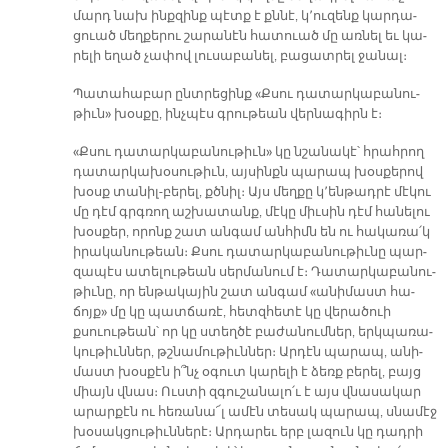
մարդ նախ ինք­զինք պէտք է քննէ, կ՚ու­զենք կար­դա­
ցուած մեղ­քե­րու շա­րա­նէն հա­տուած մը առ­նել եւ կա­
րե­լի ե­ղած չա­փով լու­սա­բա­նել, բա­ցատ­րել ջա­նալ։
Պա­տա­հա­բար ընտ­րե­ցինք «Քսու դա­տար­կա­բա­նու­
թիւն» խօս­քը, ինչ­պէս գրու­թեան վեր­նա­գիրն է։
«Քսու դա­տար­կա­բա­նու­թիւն» կը նշա­նա­կէ՝ հրահ­րող
դա­տար­կա­խօ­սու­թիւն, այ­սինքն պա­րապ խօս­քե­րով
խօսք տա­նիլ-բե­րել, քծնիլ։ Այս մեղ­քը կ՚են­թադ­րէ մէ­կու
մը դէմ գրգռող աշ­խա­տանք, մէ­կը միւ­սին դէմ հա­նե­լու
խօս­քեր, ո­րոնք շատ ան­գամ ան­հիմն են ու հա­կա­ռա՛կ
ի­րա­կա­նու­թեան։ Քսու դա­տար­կա­բա­նու­թիւ­նը պար­
զա­պէս ա­տե­լու­թեան սեր­մա­նում է։ Դա­տար­կա­բա­նու­
թիւ­նը, որ են­թա­կա­յին շատ ան­գամ «ա­նի­մաստ հա­
ճոյք» մը կը պատ­ճա­ռէ, հետզ­հե­տէ կը վե­րա­ծուի
քսուու­թեան՝ որ կը ստեղ­ծէ բա­ժա­նում­ներ, երկ­պա­ռա­
կու­թիւն­ներ, թշնա­մու­թիւն­ներ։ Ար­դէն պա­րապ, ա­նի­
մաստ խօս­քէն ի՞նչ օ­գուտ կա­րե­լի է ձեռք բե­րել, բայց
միայն վնաս։ Ուս­տի զգու­շա­նա­լո՛ւ է այս վնա­սա­կար
ա­րար­քէն ու հե­ռա­նա՜լ ա­մէն տե­սակ պա­րապ, սնա­մէջ
խօ­սակ­ցու­թիւն­նե­րէ։ Ար­դա­րեւ երբ լա­զուն կը դադ­րի