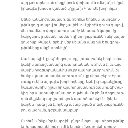
այդ թուար­կուած մեղ­քե­րուն փո­խա­րէն «մե­ղա՜յ» կ՚ը­սէ,
ի­րա­պէս խոս­տովա­նած կ՚ըլ­լա՞յ։ Կ՚ար­ժէ խոր­հիլ…։
Մենք, ա­նար­ժա­նա­բար, եւ թե­րեւս եր­բեմն յանդգ­նու­
թիւն ցոյց տա­լով եւ մեր չա­փէն ու կշի­ռէն դուրս գա­լով,
մեր հա­մեստ փոր­ձա­ռու­թեամբ նկա­տած կարգ մը
հար­ցե­րու լուծ­ման հա­մար դի­տո­ղու­թիւն­ներ ներ­կա­յա­
ցու­ցինք։ Բայց կ՚ե­րե­ւի մեր մե­լա­նը ան­գոյն է եւ գրու­
թիւն­նե­րը ա­նըն­թեռ­նե­լի՛…։
Սա կա­րե­լի է ը­սել՝ ժո­ղո­վուր­դը լու­սա­բա­նել հո­գե­ւո­րա­
կա­նին ա­ռաջ­նա­կարգ պար­տա­կա­նու­թիւնն է, եւ այս
մա­սին հո­գե­ւո­րա­կա­նին լուրջ պար­տա­ւո­րու­թիւն եւ
ծանր պա­տաս­խա­նա­տուու­թիւն կը վե­րա­բե­րի։ Ի­րա­
ւունք ու­նին այդ­պէս խոր­հող­նե­րը, ե­թէ իւ­րա­քան­չիւ­րը
հա­ւա­տա­րիմ ըլ­լայ իր պար­տա­կա­նու­թեան ու գի­տա­
կից՝ իր պա­տաս­խա­նա­տուու­թեան։ Ու­րեմն ժո­ղո­վուր­
դին մե­քե­նա­բար շար­ժե­լուն պատ­ճառ­նե­րէն մին, եւ
կա­րե­ւո­րա­գոյնն է, ի­րենց պէտք ե­ղած տե­ղե­կու­թիւն­նե­
րու զլա­ցու­մը, դժբախ­տա­բար։
Ու­րեմն, մենք մեր կար­գին, ըն­դու­նե­լով այս թե­րու­թիւ­նը
եւ խոս­տո­վա­նե­լով որ մէկ կող­մը մե­ղադ­րե­լէ ա­ռաջ