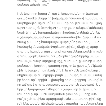
նկա­տել, ին­չո՞ւ չըլ­լայ, ա­պա ու­րեմն իր մեղ­քը խոս­տո­
վա­նած պի­տի ըլ­լա՞յ։
Իսկ երկ­րորդ հարց մը սա է. խոս­տովա­նո­ղը կար­դա­
ցուած ա­մէն մեղ­քը իր իս­կա­կան ի­մաս­տով հասկ­նա­լու
կա­րե­լիու­թիւ­նը ու­նի՞։ Մաս­նա­գի­տու­թիւն պա­հան­ջող
ա­րուես­տա­յին (technique) բա­ռեր շատ ան­գամ ան­հասկ­
նա­լի կ՚ըլ­լան խոս­տո­վա­նո­ղի հա­մար, նոյ­նիսկ ա­նոնք
աշ­խար­հա­բար լե­զուով ար­տա­սա­նուին։ Հար­ցում. ա­
ռանց ի­մաս­տը հասկ­նա­լու կա­րե­լի՞ է խոս­տո­վա­նած
հա­մա­րել են­թա­կան։ Փոր­ձա­ռու­թիւ­նը մե­զի կը պար­
տադ­րէ հարց­նել այս եր­կու հար­ցում­նե­րը, քա­նի որ ան­
գի­տակ­ցօ­րէն կա­տա­րուած ո­րե­ւէ գործ եր­բեք նպա­
տա­կա­յար­մար ար­դիւնք մը չ՚ու­նե­նար, քա­նի որ մարդ
բա­նա­ւոր, խոր­հող, դա­տող, ո­րո­շող եւ ըստ այնմ կեան­
քին ըն­թացք տուող էակ մըն է, եւ ո՛չ մէկ գործ պէտք է
մե­քե­նա­բար եւ կոյրզ­կու­րայն կա­տա­րէ, եւ մա­նա­ւանդ
իր հո­գե­ւոր ներ­քին աշ­խար­հը հե­տաքրք­րող ա­րարք­նե­
րը պէ՛տք է գի­տակ­ցա­բար, ա­զա­տօ­րէն կա­տա­րէ։ Եւ
երբ կը կար­դա­ցուի մեղ­քե­րու շա­րոց մը եւ կը պար­
տադ­րուի, որ ա­մէն ան­գա­մուն խոս­տո­վա­նո­ղը «մե­
ղա՜յ» ը­սէ, ա­սի­կա պար­զա­պէս ձե­ւա­պար­տու­թիւն մը
չէ՞։ Են­թա­կան, ընդ­հան­րա­պէս ա­ռանց հասկ­նա­լու երբ