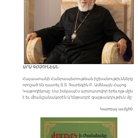
ԱՐԱ ԳՕՉՈՒՆԵԱՆ
​Հայաստանի Հանրապետութեան իշխանութիւնները
որոշած են դատել Տ.Տ. Գարեգին Բ. Ամենայն Հայոց
Կաթողիկոսը: Սա իսկապէս արտասովոր երեւոյթ մըն
է եւ միանշանակօրէն կ՚ենթադրէ գայթակղութիւն մը:
Կարդալ աւելին
Դ