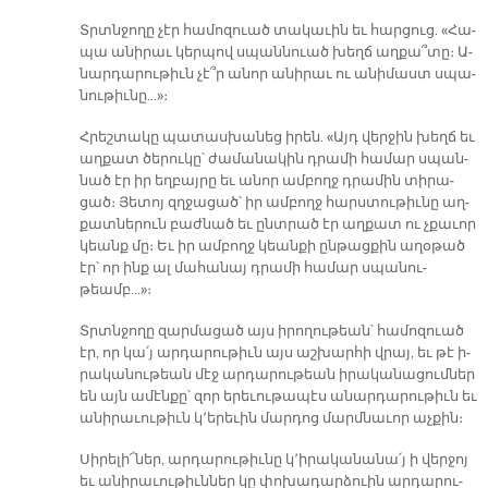
Տրտն­ջո­ղը չէր հա­մո­զուած տա­կա­ւին եւ հար­ցուց. «Հա­
պա ա­նի­րաւ կեր­պով սպաննուած խեղճ աղ­քա՞­տը։ Ա­
նար­դա­րու­թիւն չէ՞ր ա­նոր ա­նի­րաւ ու ա­նի­մաստ սպա­
նու­թիւ­նը…»։
Հ­րեշ­տա­կը պա­տաս­խա­նեց ի­րեն. «Այդ վեր­ջին խեղճ եւ
աղ­քատ ծե­րու­կը՝ ժա­մա­նա­կին դրա­մի հա­մար սպան­
նած էր իր եղ­բայ­րը եւ ա­նոր ամ­բողջ դրա­մին տի­րա­
ցած։ Յե­տոյ զղջա­ցած՝ իր ամ­բողջ հարս­տու­թիւ­նը աղ­
քատ­նե­րուն բաժ­նած եւ ընտ­րած էր աղ­քատ ու չքա­ւոր
կեանք մը։ Եւ իր ամ­բողջ կեան­քի ըն­թաց­քին ա­ղօ­թած
էր՝ որ ինք ալ մա­հա­նայ դրա­մի հա­մար սպա­նու­
թեամբ…»։
Տրտն­ջո­ղը զար­մա­ցած այս ի­րո­ղու­թեան՝ հա­մո­զուած
էր, որ կա՛յ ար­դա­րու­թիւն այս աշ­խար­հի վրայ, եւ թէ ի­
րա­կա­նու­թեան մէջ ար­դա­րու­թեան ի­րա­կա­նա­ցում­ներ
են այն ա­մէն­քը՝ զոր ե­րե­ւու­թա­պէս ա­նար­դա­րու­թիւն եւ
ա­նի­րա­ւու­թիւն կ՚ե­րե­ւին մար­դոց մարմ­նա­ւոր աչ­քին։
Սի­րե­լի՜­ներ, ար­դա­րու­թիւ­նը կ՚ի­րա­կա­նա­նա՛յ ի վեր­ջոյ
եւ ա­նի­րա­ւու­թիւն­ներ կը փո­խա­դար­ձուին ար­դա­րու­