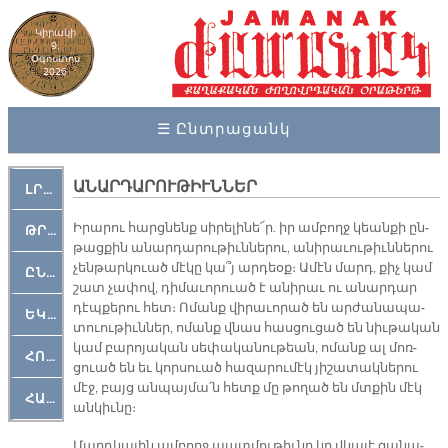
Կիրակի
9,
Օգոստոս
2026
☰ Ընտրացանկ
ԱՆԱՐԴԱՐՈՒԹԻՒՆՆԵՐ
ԼՐԱՀՈՍ
Ի­րա­րու հարց­նենք սի­րե­լի­նե՜ր. իր ամ­բողջ կեան­քի ըն­
ԹՐՔԱՀԱՅ ԿԵԱՆՔ
թաց­քին ա­նար­դա­րու­թիւն­նե­րու, ա­նի­րա­ւու­թիւն­նե­րու
չեն­թար­կուած մէ­կը կա՞յ ար­դեօք։ Ա­մէն մարդ, քիչ կամ
ԸՆԿԵՐԱՄՇԱԿՈՒԹԱՅԻՆ
շատ չա­փով, դի­մա­ւո­րուած է ա­նի­րաւ ու ա­նար­դար
դէպ­քե­րու հետ։ Ո­մանք վի­րա­ւո­րած են ար­ժա­նա­պա­
ԵԿԵՂԵՑԱԿԱՆ
տուու­թիւն­ներ, ո­մանք վնաս հաս­ցու­ցած են նիւ­թա­կան
կամ բա­րո­յա­կան սե­փա­կա­նու­թեան, ո­մանք ալ մոռ­
ՀՈԳԵՄՏԱՒՈՐ
ցուած են եւ կոր­սուած հա­զա­րու­մէկ յի­շա­տակ­նե­րու
մէջ, բայց ան­պայ­մա՛ն հետք մը թո­ղած են մտքին մէկ
ՀԱՐԹԱԿ
ան­կիւ­նը։
Մարդ­կա­յին ամ­բողջ պատ­մու­թիւ­նը կը վկա­յէ զա­նա­