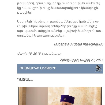
թիւն­նե­րով, ի­րա­ւունք­ներ կը հա­տու­ցուին եւ ա­մէն ինչ
կը հա­կակշ­ռուի ու կը հա­ւա­սա­րակշ­ռուի կեան­քի ըն­
թաց­քին։
Եւ սի­րե­լի՜ ըն­թեր­ցող բա­րե­կամ­ներ, ե­թէ կան ա­նի­րա­
ւու­թիւն­նե­րու տրտնջող­ներ ձեր շուր­ջը՝ պատ­մե­ցէ՛ք
այս պատ­մուած­քը եւ ա­նոնք ալ պի­տի հա­մո­զուին աս­
տուա­ծա­յին ար­դա­րու­թեան…։
ՄԱՇ­ՏՈՑ ՔԱ­ՀԱ­ՆԱՅ ԳԱԼ­ՓԱՔ­ՃԵԱՆ
Ապ­րիլ 15, 2015, Իս­թան­պուլ:
Հինգշաբթի, Ապրիլ 23, 2015
ՕՐԱԿԱՐԳԻ ՆԻՒԹԵՐԸ
ԴԱՏԵԼ…