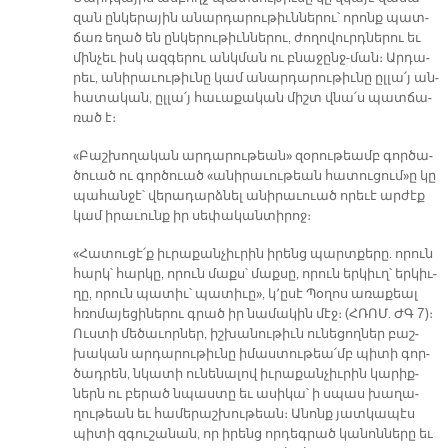
զան ըն­կե­րա­յին ա­նար­դա­րու­թիւն­նե­րու՝ ո­րոնք պատ­
ճառ ե­ղած են ըն­կե­րու­թիւն­նե­րու, ժո­ղո­վուրդ­նե­րու եւ
մին­չեւ իսկ ազ­գե­րու անկ­ման ու բնաջընջ-ման։ Ար­դա­
րեւ, ա­նի­րա­ւու­թիւ­նը կամ ա­նար­դա­րու­թիւ­նը ըլ­լա՛յ ան­
հա­տա­կան, ըլ­լա՛յ հա­ւա­քա­կան միշտ վնա՛ս պատ­ճա­
ռած է։
«Բաշ­խո­ղա­կան ար­դա­րու­թեան» զօ­րու­թեամբ գոր­ծա­
ծուած ու գոր­ծուած «ա­նի­րա­ւու­թեան հա­տու­ցում»ը կը
պա­հան­ջէ՝ վե­րա­դարձ­նել ա­նի­րա­ւուած ո­րե­ւէ ար­ժէք
կամ ի­րա­ւունք իր սե­փա­կան­տի­րոջ։
«Հա­տու­ցէ՛ք իւ­րա­քան­չիւ­րին ի­րենց պարտ­քե­րը. ո­րուն
հարկ՝ հար­կը, ո­րուն մաքս՝ մաք­սը, ո­րուն եր­կիւղ՝ եր­կիւ­
ղը, ո­րուն պա­տիւ՝ պա­տի­ւը», կ՚ը­սէ Պօ­ղոս ա­ռա­քեալ
հռո­մա­յե­ցի­նե­րու գրած իր նա­մա­կին մէջ։ (ՀՌՈՄ. ԺԳ 7)։
Ուս­տի մե­ծա­ւոր­ներ, իշ­խա­նու­թիւն ու­նե­ցող­ներ բաշ­
խա­կան ար­դա­րու­թիւ­նը ի­մաս­տու­թեա՛մբ պի­տի գոր­
ծադ­րեն, նկա­տի ու­նե­նա­լով իւ­րա­քան­չիւ­րին կա­րիք­
ներն ու բե­րած նպաս­տը եւ ա­սի­կա՝ ի սպաս խա­ղա­
ղու­թեան եւ հա­մե­րաշ­խու­թեան։ Ա­նոնք յատ­կա­պէս
պի­տի զգու­շա­նան, որ ի­րենց որ­դեգ­րած կա­նոն­նե­րը եւ