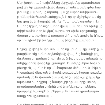
Մեր խորհր­դա­ծու­թիւն­նե­րը վեր­ջաց­նենք պատ­մուած­
քով մը։ Կը պատ­մուի, թէ մարդ կը տե­ւա­կան դժգո­հու­
թիւն կը յայտ­նէ, կը տրտնջայ աշ­խար­հի ա­նի­րա­ւու­
թիւն­նե­րէն։ Պատ­մուած­քը այն է, որ օր մը հրեշ­տակ մը
կու գայ եւ կը հարց­նէ, թէ ին­չո՞ւ այդ­քան տրտնջող է։
Մար­դը կ՚ը­սէ, որ աշ­խար­հի վրայ ա­նար­դա­րու­թիւ­նը կը
տի­րէ ա­մէն տեղ եւ չկա՛յ ար­դա­րու­թիւն։ Հրեշ­տա­կը
մար­դը կ՚ա­ռաջ­նոր­դէ քա­րայր մը՝ լե­րան գլուխ եւ կ՚ը­սէ,
որ հոս դի­տէ իր շուր­ջը ա­ռանց ինք­զինք յայտ­նե­լու։
Մի­ջոց մը վերջ հա­րուստ մարդ մը կու գայ, կը նստի քա­
րայ­րին դէ­մը գտնուող կոճ­ղի մը վրայ։ Կը հանգ­չի քիչ
մը, յե­տոյ կը բա­նայ ծրար մը եւ ճոխ, տե­սակ տե­սակ ու­
տե­լիք­նե­րով փո­րը կը կշտաց­նէ։ Ու­տե­լիք­նե­րու ճոխ ե­
րե­ւոյ­թէն յայտ­նի է, որ ան հա­րուստ մե­ծա­տուն մէկն է։
Կշտա­նա­լէ վերջ ան կը հա­նէ բա­ւա­կան հաստ դրա­մա­
պա­նակ մը եւ վստահ ըլ­լա­լով, թէ շուր­ջը ո՛չ ոք կայ, կը
սկսի մեծ հա­ճոյ­քով մը համ­րել իր դրամ­նե­րը։ Յե­տոյ
դրա­մա­պա­նա­կը կոճ­ղին քով կը դնէ, ու­տե­լիք­նե­րու
ծրա­րը կը հա­ւա­քէ եւ կ՚եր­թայ։ Եւ հաստ դրա­մա­պա­
նա­կը հոն կը մոռ­նայ…։