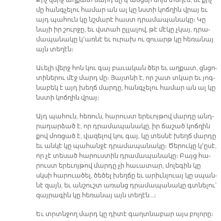
Քիչ վերջ աղ­քատ մարդ մը կ՚անց­նի նոյն տե­ղէն, եւ քիչ
մը հան­գչե­լու հա­մար ան ալ կը նստի կոճ­ղին վրայ եւ
այդ պա­հուն կը նշմա­րէ հաստ դրա­մա­պա­նա­կը։ Կը
նա­յի իր շուրջը, եւ վստահ ըլ­լա­լով, թէ մէ­կը չկայ, դրա­
մա­պա­նա­կը կ՚առ­նէ եւ ու­րախ ու զուարթ կը հե­ռա­նայ
այն տե­ղէն։
Ա­ւե­լի վերջ հոն կու գայ բա­ւա­կան ծեր եւ աղ­քատ, ցնցո­
տի­նե­րու մէջ մարդ մը։ Յայտ­նի է, որ շատ տկար եւ յոգ­
նա­բեկ է այդ խեղճ մար­դը, հանգ­չե­լու հա­մար ան ալ կը
նստի կոճ­ղին վրայ։
Այդ պա­հուն, հե­ռուն, հա­րուստ ե­րե­ւոյ­թով մար­դը անդ­
րա­դար­ձած է, որ դրա­մա­պա­նա­կը, իր ճա­շած կոճ­ղին
քով մոռ­ցած է, վա­զե­լով կու գայ, կը տես­նէ խեղճ մար­դը
եւ ան­կէ կը պա­հան­ջէ դրա­մա­պա­նա­կը։ Ծեր­ու­կը կ՚ը­սէ,
որ չէ տե­սած հա­րուս­տին դրա­մա­պա­նա­կը։ Բայց հա­
րուստ ե­րե­ւոյ­թով մար­դը չի հա­ւա­տար, մո­լե­գին կը
սկսի հա­րուա­ծել, ծե­ծել խեղ­ճը եւ ա­րիւն­լուայ կը սպան­
նէ զայն, եւ ան­շուշտ ա­ռանց դրա­մա­պա­նա­կը գտնե­լու՝
զայ­րա­գին կը հե­ռա­նայ այն տե­ղէն…։
Եւ տրտնջող մարդ կը դի­տէ գաղտ­նա­բար այս բո­լո­րը։