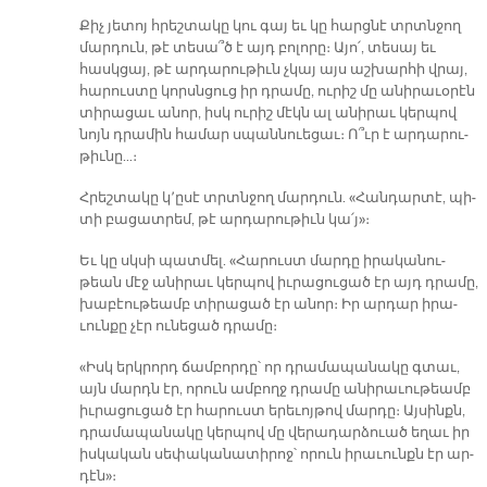
Քիչ յե­տոյ հրեշ­տա­կը կու գայ եւ կը հարց­նէ տրտնջող
մար­դուն, թէ տե­սա՞ծ է այդ բո­լո­րը։ Ա­յո՛, տե­սայ եւ
հասկ­ցայ, թէ ար­դա­րու­թիւն չկայ այս աշ­խար­հի վրայ,
հա­րուս­տը կորսն­ցուց իր դրա­մը, ու­րիշ մը ա­նի­րա­ւօ­րէն
տի­րա­ցաւ ա­նոր, իսկ ու­րիշ մէկն ալ ա­նի­րաւ կեր­պով
նոյն դրա­մին հա­մար սպան­նուե­ցաւ։ Ո՞ւր է ար­դա­րու­
թիւ­նը…։
Հրեշ­տա­կը կ՚ը­սէ տրտնջող մար­դուն. «Հան­դար­տէ, պի­
տի բա­ցատ­րեմ, թէ ար­դա­րու­թիւն կա՛յ»։
Եւ կը սկսի պատ­մել. «Հա­րուստ մար­դը ի­րա­կա­նու­
թեան մէջ ա­նի­րաւ կեր­պով իւ­րա­ցու­ցած էր այդ դրա­մը,
խա­բէու­թեամբ տի­րա­ցած էր ա­նոր։ Իր ար­դար ի­րա­
ւուն­քը չէր ու­նե­ցած դրա­մը։
«Իսկ երկ­րորդ ճամ­բոր­դը՝ որ դրա­մա­պա­նա­կը գտաւ,
այն մարդն էր, ո­րուն ամ­բողջ դրա­մը ա­նի­րա­ւու­թեամբ
իւ­րա­ցու­ցած էր հա­րուստ ե­րե­ւոյ­թով մար­դը։ Այ­սինքն,
դրա­մա­պա­նա­կը կեր­պով մը վե­րա­դար­ձուած ե­ղաւ իր
իս­կա­կան սե­փա­կա­նա­տի­րոջ՝ ո­րուն ի­րա­ւունքն էր ար­
դէն»։