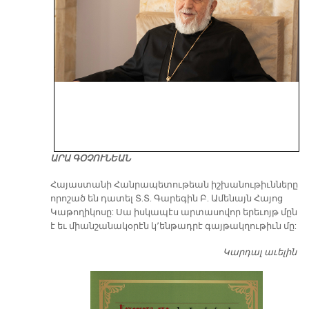
ԱՐԱ ԳՕՉՈՒՆԵԱՆ
​Հայաստանի Հանրապետութեան իշխանութիւնները
որոշած են դատել Տ.Տ. Գարեգին Բ. Ամենայն Հայոց
Կաթողիկոսը: Սա իսկապէս արտասովոր երեւոյթ մըն
է եւ միանշանակօրէն կ՚ենթադրէ գայթակղութիւն մը:
Կարդալ աւելին
Դ