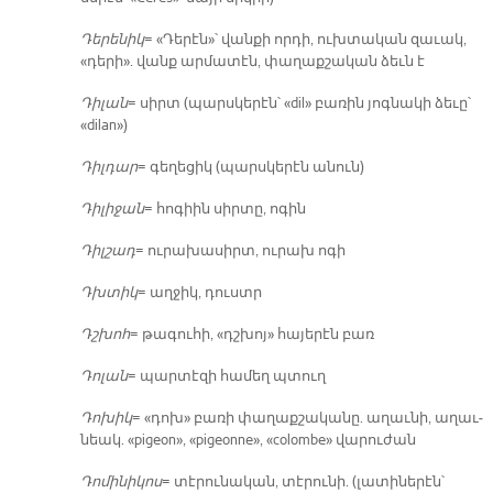
Դե­րե­նիկ
= «Դե­րէն»՝ վան­քի որ­դի, ուխ­տա­կան զա­ւակ,
«դե­րի». վանք ար­մա­տէն, փա­ղաք­շա­կան ձեւն է
Դի­լան
= սիրտ (պարս­կե­րէն՝ «dil» բա­ռին յոգ­նա­կի ձե­ւը՝
«dilan»)
Դիլ­դար
= գե­ղե­ցիկ (պարս­կե­րէն ա­նուն)
Դի­լի­ջան
= հո­գիին սիր­տը, ո­գին
Դիլ­շադ
= ու­րա­խա­սիրտ, ու­րախ ո­գի
Դխտիկ
= աղ­ջիկ, դուստր
Դշխոհ
= թա­գու­հի, «դշխոյ» հա­յե­րէն բառ
Դո­լան
= պար­տէ­զի հա­մեղ պտուղ
Դո­խիկ
= «դոխ» բա­ռի փա­ղաք­շա­կա­նը. ա­ղաւ­նի, ա­ղաւ­
նեակ. «pigeon», «pigeonne», «colombe» վա­րու­ժան
Դո­մի­նի­կոս
= տէ­րու­նա­կան, տէ­րու­նի. (լա­տի­նե­րէն՝