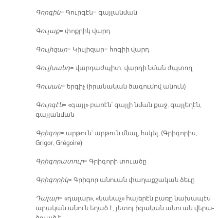
Գոր­գին
= Գուր­գէն= գայ­լան­ման
Գու­լաք
= փոք­րիկ վարդ
Գու­լի­զար
= Կիւ­լի­զար= հո­գիի վարդ
Գուլ­խանդ
= վար­դաժ­պիտ, վար­դի նման ժպտող
Գու­սան
= եր­գիչ (ի­րա­նա­կան ծա­գու­մով ա­նուն)
Գուր­գէն
= «գայլ» բա­ռէն՝ գայ­լի նման քաջ, գայ­լե­ղէն,
գայ­լան­ման
Գրի­գոր
= ար­թուն՝ ար­թուն մնալ, հսկել, (Գրի­գո­րիս,
Grigor, Grégoire)
Գրի­գո­րա­տուր
= Գրի­գո­րի տուա­ծը
Գրի­գո­րիկ
= Գրի­գոր ա­նուան փա­ղաք­շա­կան ձե­ւը
Դա­լար
= «դա­լար», «կա­նաչ» հա­յե­րէն բա­ռը նա­խա­պէս
ա­րա­կան ա­նուն ե­ղած է, յե­տոյ ի­գա­կան ա­նուան վե­րա­