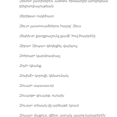
Զե­նոն
= լա­տի­նե­րէն՝ «Zenon». հիմ­նա­դիր ստո­յի­կեան
փի­լի­սո­փա­յու­թեան
Զե­րի­թա
= ոս­կե­հատ
Զեւս
= չաս­տուած­նե­րու հայ­րը՝ Զեւս
Զե­փիւռ
= քաղց­րա­շունչ քա­մի՝ հով (հա­յե­րէն)
Զի­բա
= Զի­պա= գե­ղե­ցիկ, վա­յե­լուչ
Զոհ­րաբ
= կարմ­րա­փայլ
Զո­յէ
= կեանք
Զո­սի­մէ
= կո­րո­վի, կեն­սու­նակ
Զուար
= սպա­սա­ւոր
Զուարթ
= զուարթ, ու­րախ
Զու­սա
= տե­սակ մը ար­ծա­թէ դրամ
Զու­լալ
= մա­քուր, վճիտ, յստակ, պարզ (ա­րա­բե­րէն՝