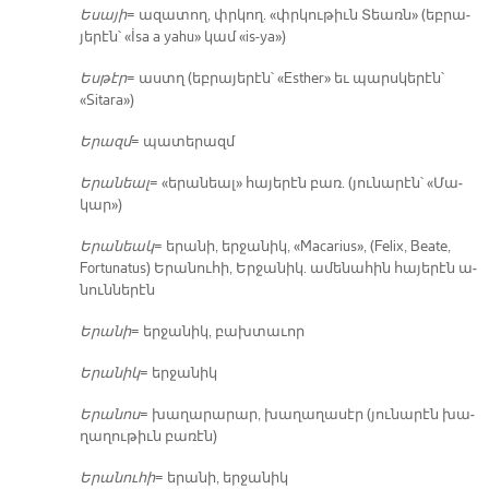
Ե­սա­յի
= ա­զա­տող, փրկող. «փրկու­թիւն Տեառն» (եբ­րա­
յե­րէն՝ «İsa a yahu» կամ «is-ya»)
Ես­թէր
= աստղ (եբ­րա­յե­րէն՝ «Esther» եւ պարս­կե­րէն՝
«Sitara»)
Ե­րազմ
= պա­տե­րազմ
Ե­րա­նեալ
= «ե­րա­նեալ» հա­յե­րէն բառ. (յու­նա­րէն՝ «Մա­
կար»)
Ե­րա­նեակ
= ե­րա­նի, եր­ջա­նիկ, «Macarius», (Felix, Beate,
Fortunatus) Ե­րա­նու­հի, Եր­ջա­նիկ. ա­մե­նա­հին հա­յե­րէն ա­
նուն­նե­րէն
Ե­րա­նի
= եր­ջա­նիկ, բախ­տա­ւոր
Ե­րա­նիկ
= եր­ջա­նիկ
Ե­րա­նոս
= խա­ղա­րա­րար, խա­ղա­ղա­սէր (յու­նա­րէն խա­
ղա­ղու­թիւն բա­ռէն)
Ե­րա­նու­հի
= ե­րա­նի, եր­ջա­նիկ