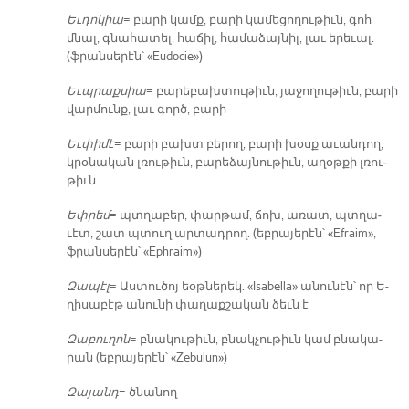
Եւ­դո­կիա
= բա­րի կամք, բա­րի կա­մե­ցո­ղու­թիւն, գոհ
մնալ, գնա­հա­տել, հա­ճիլ, հա­մա­ձայ­նիլ, լաւ ե­րե­ւալ.
(ֆրան­սե­րէն՝ «Eudocie»)
Եւպ­րաք­սիա
= բա­րե­բախ­տու­թիւն, յա­ջո­ղու­թիւն, բա­րի
վար­մունք, լաւ գործ, բա­րի
Եւ­փի­մէ
= բա­րի բախտ բե­րող, բա­րի խօսք ա­ւան­դող,
կրօ­նա­կան լռու­թիւն, բա­րե­ձայ­նու­թիւն, ա­ղօթ­քի լռու­
թիւն
Եփ­րեմ
= պտղա­բեր, փար­թամ, ճոխ, ա­ռատ, պտղա­
ւէտ, շատ պտուղ ար­տադ­րող. (եբ­րա­յե­րէն՝ «Efraim»,
ֆրան­սե­րէն՝ «Ephraim»)
Զա­պէլ
= Աս­տու­ծոյ եօթ­նե­րեկ. «Isabella» ա­նու­նէն՝ որ Ե­
ղի­սա­բէթ ա­նու­նի փա­ղաք­շա­կան ձեւն է
Զա­բու­ղոն
= բնա­կու­թիւն, բնակ­չու­թիւն կամ բնա­կա­
րան (եբ­րա­յե­րէն՝ «Zebulun»)
Զա­յանդ
= ծնա­նող