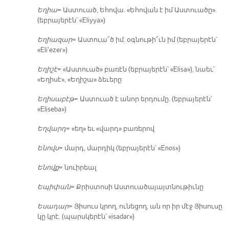
Ե­ղիա
= Աս­տուած, Ե­հո­վա. «Ե­հո­վան է իմ Աս­տուա­ծը».
(եբ­րա­յե­րէն՝ «Eliyya»)
Ե­ղիա­զար
= Աս­տուա՜ծ իմ. օգ­նու­թի՜ւն իմ (եբ­րա­յե­րէն՝
«Eli'ezer»)
Ե­ղի­շէ
= «Աս­տուած» բա­ռէն (եբ­րա­յե­րէն՝ «Elisa»), նաեւ՝
«Ե­ղի­սէ», «Ե­ղի­շա» ձե­ւե­րը
Ե­ղի­սա­բէթ
= Աս­տուած է ա­նոր եր­դու­մը. (եբ­րա­յե­րէն՝
«Eliseba»)
Եղ­վարդ
= «եղ» եւ «վարդ» բա­ռե­րով
Ե­նովս
= մարդ, մար­դիկ (եբ­րա­յե­րէն՝ «Enos»)
Ե­նովք
= նուի­րեալ
Ե­պի­փան
= Քրիս­տո­սի Աս­տուա­ծա­յայտ­նու­թիւ­նը
Ե­սա­դար
= Յի­սուս կրող, ու­նե­ցող, ան որ իր մէջ Յի­սու­սը
կը կրէ. (պարս­կե­րէն՝ «isadar»)