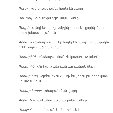
Գիւտ
= «գտնուած բան» հա­յե­րէն բա­ռը
Գիւ­տիկ
= «Գիւտ»ին գգուա­կան ձե­ւը
Գնդիկ
= «գնդիկ» բա­ռը՝ թմբլիկ, գի­րուկ, կլո­րիկ, ճար­
պոտ ի­մաս­տով ա­նուն
Գո­հար
= «գո­հար»՝ ա­կունք հա­յե­րէն բա­ռը՝ որ պարս­կե­
րէ­նէ հա­յա­ցած բառ մըն է
Գո­հա­րի­նէ
= «Գո­հար» ա­նու­նէն կազ­մուած ա­նուն
Գո­հա­րիկ
= «Գո­հար» ա­նուան գգուա­կան ձե­ւը
Գո­հար­նազ
= «գո­հար» եւ «նազ» հա­յե­րէն բա­ռե­րէ կազ­
մուած ա­նուն
Գո­հար­վարդ
= գո­հա­րան­ման վարդ
Գո­րամ
= Վռամ ա­նուան վրա­ցա­կան ձե­ւը
Գորգ
= Գէորգ ա­նուան կրճատ ձեւն է