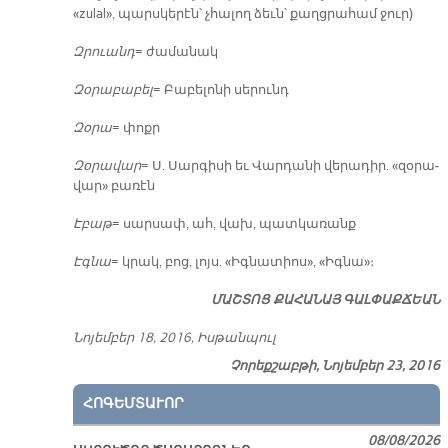
«zulal», պարս­կե­րէն՝ չհա­լող ձեւն՝ քաղց­րա­համ ջուր)
Զրուանդ
= ժա­մա­նակ
Զօ­րա­բա­բել
= Բա­բե­լո­նի սե­րունդ
Զօ­րա
= փոքր
Զօ­րա­վար
= Ս. Սար­գի­սի եւ Վար­դա­նի վե­րա­դիր. «զօ­րա­
վար» բա­ռէն
Է­բաթ
= սար­սափ, ահ, վախ, պատ­կա­ռանք
Էգ­նա
= կրակ, բոց, լոյս. «Իգ­նա­տիոս», «Իգ­նա»։
ՄԱՇ­ՏՈՑ ՔԱ­ՀԱ­ՆԱՅ ԳԱԼ­ՓԱՔ­ՃԵԱՆ
Նո­յեմ­բեր 18, 2016, Իս­թան­պուլ
Չորեքշաբթի, Նոյեմբեր 23, 2016
ՀՈԳԵՄՏԱՒՈՐ
08/08/2026