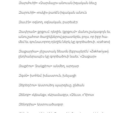
Զար­մու­հի
= «Զար­մայր» ա­նուան ի­գա­կան ձե­ւը
Զա­րու­հի
= «ոս­կի» բա­ռէն ի­գա­կան ա­նուն
Զա­ւէն
= օգ­նող, օգ­նա­կան, բա­րե­սէր
Զափ­րան
= քրքում. դե­ղին. (քրքում= մա­նու­շա­կա­գոյն եւ
ա­նու­շա­հոտ ծա­ղիկ­նե­րով թրա­տե­րեւ բոյս, որ իբր հա­
մեմ եւ գու­նա­ւո­րող-դե­ղին ներկ կը գոր­ծա­ծուի. «zafran»)
Զա­քա­րիա
= յի­շա­տակ Տեառն (եբ­րա­յե­րէն՝ «Zekhariya»).
ընդ­հան­րա­պէս կը գոր­ծա­ծուի նաեւ՝ «Զա­քար»
Զա­քէոս
= Զակ­քէոս= ան­մեղ, ար­դար
Զգօն
= խո­հեմ, ի­մաս­տուն, խե­լա­ցի
Զե­բե­դէոս
= Աս­տու­ծոյ պար­գե­ւը, ըն­ծան
Զե­նոբ
= «կեանք», «Ա­րա­մազդ», «Զեւս», «Դիոս»
Զե­նո­բիա
= Աս­տուա­ծա­զօր