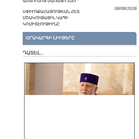
ԱՍՏՈՒԾՈՅ ԾԱՌԱՅՈՂՆԵՐ
08/08/2026
ՍՓԻՒՌՔԱՀԱՅՈՒԹԵԱՆ ՀԵՏ
ՄՇԱԿՈՒԹԱՅԻՆ ԿԱՊԻ
ԿՈՄԻՏԷՈՒԹԻՒՆԸ
ՕՐԱԿԱՐԳԻ ՆԻՒԹԵՐԸ
ԴԱՏԵԼ…