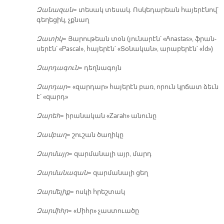
Զա­նա­զան
= տե­սակ տե­սակ. Ոս­կե­դա­րեան հա­յե­րէ­նով՝
գե­ղե­ցիկ, չքնաղ
Զա­տիկ
= Յա­րու­թեան տօն (յու­նա­րէն՝ «Anastas», ֆրան­
սե­րէն՝ «Pascal», հա­յե­րէն՝ «Տօ­նա­կան», ա­րա­բե­րէն՝ «İd»)
Զար­դա­գուն
= դեղ­նա­գոյն
Զար­դար
= «զար­դար» հա­յե­րէն բառ, ո­րուն կրճատ ձեւն
է՝ «զարդ»
Զա­րեհ
= ի­րա­նա­կան «Zarah» ա­նու­նը
Զամ­բաղ
= շու­շան ծա­ղի­կը
Զար­մայր
= զար­մա­նա­լի այր, մարդ
Զար­մա­նա­զան
= զար­մա­նա­լի ցեղ
Զար­մե­լիք
= ոս­կի հրեշ­տակ
Զար­միհր
= «Միհր» չաս­տուա­ծը