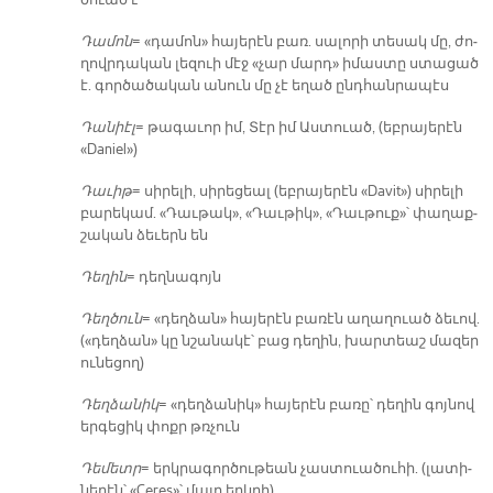
ծուած է
Դա­մոն
= «դա­մոն» հա­յե­րէն բառ. սա­լո­րի տե­սակ մը, ժո­
ղովր­դա­կան լե­զուի մէջ «չար մարդ» ի­մաս­տը ստա­ցած
է. գոր­ծա­ծա­կան ա­նուն մը չէ ե­ղած ընդ­հան­րա­պէս
Դա­նիէլ
= թա­գա­ւոր իմ, Տէր իմ Աս­տուած, (եբ­րա­յե­րէն
«Daniel»)
Դա­ւիթ
= սի­րե­լի, սի­րե­ցեալ (եբ­րա­յե­րէն «Davit») սի­րե­լի
բա­րե­կամ. «Դաւ­թակ», «Դաւ­թիկ», «Դաւ­թուք»՝ փա­ղաք­
շա­կան ձե­ւերն են
Դե­ղին
= դեղ­նա­գոյն
Դեղ­ծուն
= «դեղ­ձան» հա­յե­րէն բա­ռէն ա­ղա­ղուած ձե­ւով.
(«դեղ­ձան» կը նշա­նա­կէ՝ բաց դե­ղին, խար­տեաշ մա­զեր
ու­նե­ցող)
Դեղ­ձա­նիկ
= «դեղ­ձա­նիկ» հա­յե­րէն բա­ռը՝ դե­ղին գոյ­նով
եր­գե­ցիկ փոքր թռչուն
Դե­մետր
= երկ­րա­գոր­ծու­թեան չաս­տուա­ծու­հի. (լա­տի­
նե­րէն՝ «Ceres»՝ մայր երկ­րի)