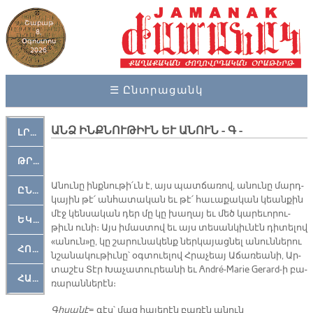
Շաբաթ
8,
Օգոստոս
2026
☰ Ընտրացանկ
ԱՆՁ ԻՆՔՆՈՒԹԻՒՆ ԵՒ ԱՆՈՒՆ - Գ -
ԼՐԱՀՈՍ
ԹՐՔԱՀԱՅ ԿԵԱՆՔ
Ա­նու­նը ինք­նու­թի՛ւն է, այս պատ­ճա­ռով, ա­նու­նը մարդ­
ԸՆԿԵՐԱՄՇԱԿՈՒԹԱՅԻՆ
կա­յին թէ՛ ան­հա­տա­կան եւ թէ՛ հա­ւա­քա­կան կեան­քին
մէջ կեն­սա­կան դեր մը կը խա­ղայ եւ մեծ կա­րե­ւո­րու­
ԵԿԵՂԵՑԱԿԱՆ
թիւն ու­նի։ Այս ի­մաս­տով եւ այս տե­սան­կիւ­նէն դի­տե­լով
«ա­նուն»ը, կը շա­րու­նա­կենք ներ­կա­յաց­նել ա­նուն­նե­րու
ՀՈԳԵՄՏԱՒՈՐ
նշա­նա­կու­թիւ­նը՝ օգ­տուե­լով Հրա­չեայ Ա­ճա­ռեա­նի, Ար­
տա­շէս Տէր Խա­չա­տու­րեա­նի եւ André-Marie Gerard-ի բա­
ՀԱՐԹԱԿ
ռա­րան­նե­րէն։
Գի­սա­նէ
= գէս՝ մազ հա­յե­րէն բա­ռէն ա­նուն