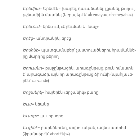
Ե­րե­միա
= Ե­րե­մէն= խա­բել, դա­ւա­ճա­նել, լքա­նել, թո­ղուլ,
թշնա­միին մատ­նել (եբ­րա­յե­րէն՝ «İremaya», «İremeyahu»)
Ե­րե­ւում
= ե­րե­ւում, «Ե­րեւ­ման Ս. Խաչ»
Ե­րէց
= անդ­րա­նիկ, ե­րէց
Եր­մո­նէ
= պատ­գա­մա­բեր՝ չաս­տուած­նե­րու հրա­ման­նե­
րը մար­դոց բե­րող
Ե­րուանդ
= քա­ջըն­թա­ցիկ, ա­րա­գըն­թաց. բուն ի­մաստն
է՝ ա­րա­գա­ձի, այն որ ա­րա­գըն­թաց ձի ու­նի (պահ­լա­ւե­
րէն՝ «arvand»)
Եր­ջա­նիկ
= հա­յե­րէն «եր­ջա­նիկ» բա­ռը
Ե­ւա
= կեանք
Ե­ւագր
= լաւ որ­սորդ
Եւ­գի­նէ
= բա­րեծ­նունդ, ազ­նուա­կան, ազ­նուա­տոհմ.
(ֆրան­սե­րէն՝ «Էօ­ժէ­նի»)