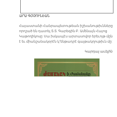
ԱՐԱ ԳՕՉՈՒՆԵԱՆ
​Հայաստանի Հանրապետութեան իշխանութիւնները
որոշած են դատել Տ.Տ. Գարեգին Բ. Ամենայն Հայոց
Կաթողիկոսը: Սա իսկապէս արտասովոր երեւոյթ մըն
է եւ միանշանակօրէն կ՚ենթադրէ գայթակղութիւն մը:
Կարդալ աւելին
Դ