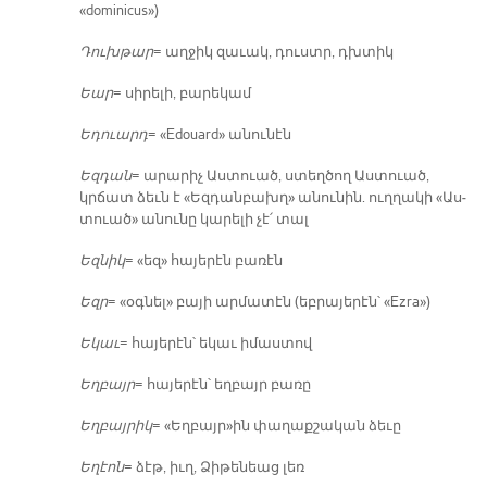
«dominicus»)
Դուխ­թար
= աղ­ջիկ զա­ւակ, դուստր, դխտիկ
Եար
= սի­րե­լի, բա­րե­կամ
Ե­դուարդ
= «Edouard» ա­նու­նէն
Եզ­դան
= ա­րա­րիչ Աս­տուած, ստեղ­ծող Աս­տուած,
կրճատ ձեւն է «Եզ­դան­բախղ» ա­նու­նին. ուղ­ղա­կի «Աս­
տուած» ա­նու­նը կա­րե­լի չէ՛ տալ
Եզ­նիկ
= «եզ» հա­յե­րէն բա­ռէն
Եզր
= «օգ­նել» բա­յի ար­մա­տէն (եբ­րա­յե­րէն՝ «Ezra»)
Ե­կաւ
= հա­յե­րէն՝ ե­կաւ ի­մաս­տով
Եղ­բայր
= հա­յե­րէն՝ եղ­բայր բա­ռը
Եղ­բայ­րիկ
= «Եղ­բայր»ին փա­ղաք­շա­կան ձե­ւը
Ե­ղէոն
= ձէթ, իւղ, Ձի­թե­նեաց լեռ