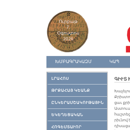
Ուրբաթ
7,
Օգոստոս
2026
ԽՄԲԱԳՐԱԿԱԶՄ
ԿԱՊ
ԼՐԱՀՈՍ
ԳԻՒՏ 
ԹՐՔԱՀԱՅ ԿԵԱՆՔ
Խա­չե­լո
Քրիս­տո­
ԸՆԿԵՐԱՄՇԱԿՈՒԹԱՅԻՆ
ցաւ քրիս
Աս­տուա­
հաշ­տեց
ԵԿԵՂԵՑԱԿԱՆ
րիւ­նով 
դի­սա­ց
ՀՈԳԵՄՏԱՒՈՐ