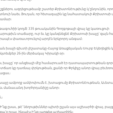
ք­նե­րու ազ­դե­ցու­թեամբ շա­տեր Քրիս­տո­նէու­թիւ­նը կ՚ըն­դու­նին, ո­ր
գտնուի նաեւ Յու­դան, որ հե­տա­գա­յին կը նա­հա­տա­կուի Քրիս­տո­սի 
ա­մար։
 թա­գու­հիի կող­մէ 335 թուա­կա­նին Գող­գո­թա­յի վրայ կը կա­ռու­ցուի
ա­րու­թիւն տա­ճա­րը, ուր եւ կը կանգ­նեց­նէ Քրիս­տո­սի խա­չը՝ զայն հ
­րա­պէս փա­ռա­ւո­րուե­լով ար­դէն երկ­րորդ ան­գամ։
ն խա­չի գիւ­տի յի­շա­տա­կը Հա­յոց Ա­ռա­քե­լա­կան Սուրբ Ե­կե­ղե­ցին 
կ­տեմ­բեր 26-ին մեր­ձա­կայ Կի­րա­կի օր։
եւ խա­չը՝ որ ան­ցեա­լի մէջ հա­մա­րուած էր դա­տա­պար­տու­թեան գոր
տ­ճառ կը դառ­նայ փրկու­թեան, քա­նի որ Փրկի­չը ա­նոր վրայ բե­ւե­ռո
հա­ցաւ։
խա­չը ամ­բողջ ամ­փո­փումն է, խտա­ցու­մը Քրիս­տո­նէու­թեան, Ա­ւե­տ
եւ մա­նա­ւանդ խորհր­դա­նի­շը ա­նոր։
ւ։
 Ի՛նք ը­սաւ, թէ՝ նե­ղու­թիւն­ներ պի­տի ըլ­լան այս աշ­խար­հի վրայ, բայց
ա՛ջ ըլ­լալ, ինչ­պէս Ի՛նք յաղ­թեց աշ­խար­հին։