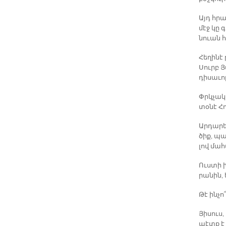
Այդ հրաշ
մէջ կը 
նուան հ
Հե­ղի­նէ
Սուրբ Յ
դի­սա­ւո
Փրկչա­կա
տօ­նէ Հո
Ար­դա­ր
ծիք, պա
լով մա­
Ուս­տի 
րա­նին, 
Թէ ին­չո՞
Յի­սուս,
պէտք է ք