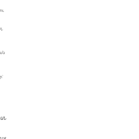
ու
լ,
րան
ր՝
ԵԱՆ