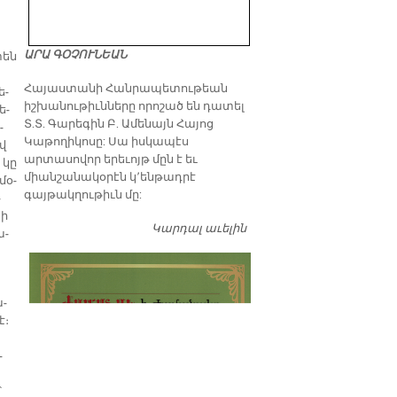
ԱՐԱ ԳՕՉՈՒՆԵԱՆ
տեն
​Հայաստանի Հանրապետութեան
ե­
իշխանութիւնները որոշած են դատել
ե­
Տ.Տ. Գարեգին Բ. Ամենայն Հայոց
­
Կաթողիկոսը: Սա իսկապէս
ով
արտասովոր երեւոյթ մըն է եւ
 կը
միանշանակօրէն կ՚ենթադրէ
 մօ­
գայթակղութիւն մը:
­
 ի
Կարդալ աւելին
Դատել…
ա­
ա­
է։
­
՝