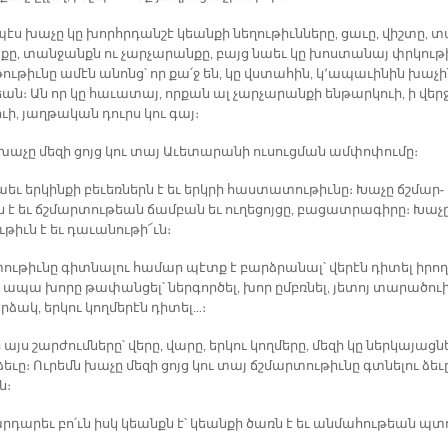
պէս խա­չը կը խորհր­դան­շէ կեան­քի նե­ղու­թիւն­նե­րը, ցա­ւը, վիշ­տը, տ
քը, տան­ջանքն ու չար­չա­րան­քը, բայց նաեւ կը խոս­տա­նայ փրկու­թ
թու­թիւ­նը ա­մէն ա­նոնց՝ որ քա՛ջ են, կը վստա­հին, կ՚ա­պա­ւի­նին խա­չ
եան։ Ան որ կը հա­ւա­տայ, որ­քան ալ չար­չա­րան­քի են­թար­կուի, ի վեր­
ւի, յաղ­թա­կան դուրս կու գայ։
խա­չը մե­զի ցոյց կու տայ Ա­ւե­տա­րա­նի ու­սուց­ման ամ­փո­փու­մը։
եւ եր­կին­քի բե­ւեռ­ներն է եւ երկ­րի հաս­տա­տու­թիւ­նը։ Խա­չը ճշմար­
 է եւ ճշմար­տու­թեան ճամ­բան եւ ու­ղե­ցոյ­ցը, բա­ցատ­րա­գի­րը։ Խա­չ
ւ­թիւն է եւ դա­ւա­նու­թի՜ւն։
ւ­թիւ­նը գիտ­նա­լու հա­մար պէտք է բարձ­րա­նալ՝ վե­րէն դի­տել ի­րո­ղ
 ա­պա խո­րը թա­փան­ցել՝ ներ­գոր­ծել, խոր ըմբռ­նել, յե­տոյ տա­րա­ծուի
ր­ձակ, եր­կու կող­մե­րէն դի­տել…։
ր այս շար­ժում­նե­րը՝ վե­րը, վա­րը, եր­կու կող­մե­րը, մե­զի կը ներ­կա­յաց­ն
ե­ւը։ Ու­րեմն խա­չը մե­զի ցոյց կու տայ ճշմար­տու­թիւ­նը գտնե­լու ձե­ւ
ն։
ար­դա­րեւ բո՛ւն իսկ կեանքն է՝ կեան­քի ծառն է եւ ան­մա­հու­թեան պտ