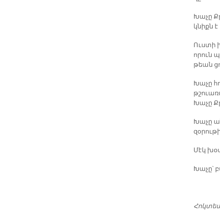
Խա­չը Ք
կնիքն է 
Ուս­տի 
ո­րուն պ
թեան ցո
Խա­չը հ
թշուա­ռա
Խա­չը Քր
Խա­չը ան
զօ­րու­թի
Մէկ խօս­
Խա­չը՝ 
Հոկ­տեմ­