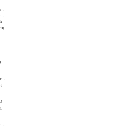
ա­
իւ­
ին
ջոյ
ը
ու­
լ
են
ը,
ու­