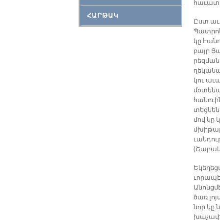
հա­ւա­տ
ՀԱՐԹԱԿ
Ըստ ա­ւա
Պատ­րո­ն
կը հան­դ
բայր Յա­
րեզ­մա­ն
ղե­կա­ն
կու ա­ւա
մօ­տե­նա
հա­նուին
տեց­նեն
մով կը կ
մխի­թա­ր
ւան­դու­
(Շա­րա­կ
Ե­կե­ղե
ւո­րա­պէ
Ա­նոնց­մ
ծառ լոյ­
նոր կը ն
խա­չա­փ