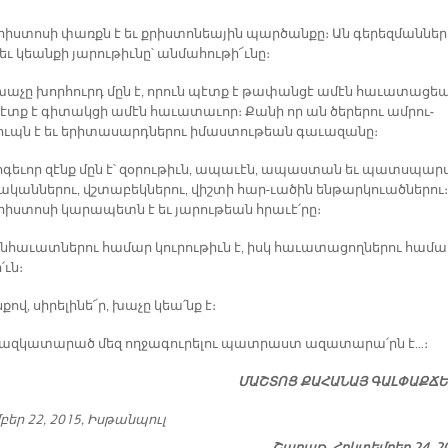
րիս­տո­սի փառքն է եւ քրիս­տո­նեա­յին պար­ծան­քը։ Ան գե­րեզ­ման­նե­ր
եւ կեան­քի յա­րու­թիւ­նը՝ ան­մա­հու­թի՜ւ­նը։
խա­չը խոր­հուրդ մըն է, ո­րուն պէտք է թա­փան­ցէ ա­մէն հա­ւա­տա­ցեա
էտք է գի­տակ­ցի ա­մէն հա­ւա­տա­ւոր։ Քա­նի որ ան ծե­րե­րու ամ­րու­
ւպն է եւ ե­րի­տա­սարդ­նե­րու ի­մաս­տու­թեան գա­ւա­զա­նը։
ո­գե­ւոր զէնք մըն է՝ զօ­րու­թիւն, ա­պա­ւէն, ա­պաս­տան եւ պատս­պա­
­կան­նե­րու, վշտա­բեկ­նե­րու, վիշ­տի հա­ր-ւա­ծին են­թար­կուած­նե­րու։
իս­տո­սի կա­րա­պետն է եւ յա­րու­թեան հրա­ւէ՛­րը։
­հա­ւատ­նե­րու հա­մար կու­րու­թիւն է, իսկ հա­ւա­տա­ցող­նե­րու հա­մա
՛ւն։
քով, սի­րե­լի­նե՜ր, խա­չը կեա՛նք է։
բազ­կա­տա­րած մեզ ող­ջա­գու­րե­լու պատ­րաստ ա­զա­տա­րա՛րն է…։
ՄԱՇ­ՏՈՑ ՔԱ­ՀԱ­ՆԱՅ ԳԱԼ­ՓԱՔ­Ճ
բեր 22, 2015, Իս­թան­պուլ