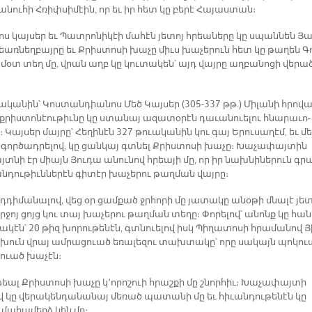
­նու­հի Հռիփ­սի­մէին, որ եւ իր հետ կը բե­րէ Հա­յաս­տան։
ոս կայ­սեր եւ Պատ­րո­նի­կէի մա­հէն յե­տոյ հրեա­նե­րը կը սպան­նեն Յա
եառ­նեղ­բայ­րը եւ Քրիս­տո­սի խա­չը միւս խա­չե­րուն հետ կը թա­ղեն Գ
 մօտ տեղ մը, վրան աղբ կը կու­տա­կեն՝ այդ վայ­րը աղ­բա­նո­ցի վե­րա­
ա­կա­նին՝ Կոս­տան­դիա­նոս Մեծ Կայ­սեր (305-337 թթ.) Մի­լա­նի հրո­վա
րիս­տո­նէու­թիւ­նը կը ստա­նայ ա­զա­տօ­րէն դա­ւա­նուե­լու հնա­րա­ւո­
։ Կայ­սեր մայ­րը՝ Հե­ղի­նէն 327 թուա­կա­նին կու գայ Ե­րու­սա­ղէմ, եւ մ
 գոր­ծադ­րե­լով, կը ցան­կայ գտնել Քրիս­տո­սի խա­չը։ Խա­չա­փայ­տին
յտ­նի էր միայն Յու­դա ա­նու­նով հրեա­յի մը, որ իր նախ­նի­նե­րուն գր
ն­դու­թիւն­նե­րէն գի­տէր խա­չե­րու թաղ­ման վայ­րը։
դի­մա­նա­լով, վեց օր ցամ­քած ջրհո­րի մը յա­տա­կը ա­նօ­թի մնա­լէ յե­տ
ր­ջոյ ցոյց կու տայ խա­չե­րու թաղ­ման տե­ղը։ Փո­րե­լով՝ ա­նոնք կը հա­
­կէն՝ 20 թիզ խո­րու­թե­նէն, գտնուե­լով իսկ Պի­ղա­տո­սի հրա­մա­նով Յ
գլխուն վրայ ամ­րա­ցուած ե­ռա­լե­զու տախ­տա­կը՝ ո­րը սա­կայն պո­կու
ուած խա­չէն։
եալ Քրիս­տո­սի խա­չը կ՚ո­րո­շուի հրաշ­քի մը շնոր­հիւ։ Խա­չա­փայ­տի
 կը վե­րա­կեն­դա­նա­նայ մե­ռած պա­տա­նի մը եւ հի­ւան­դու­թե­նէն կը
 մա­հա­մերձ կին մը։