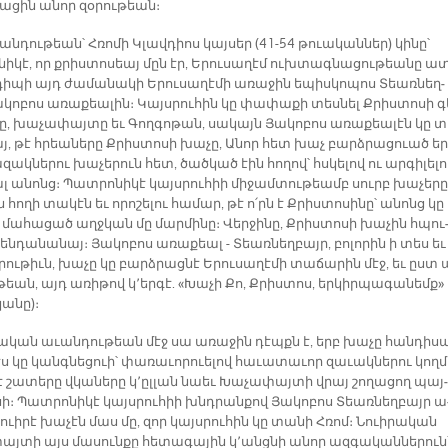
ա­ցին ա­նոր զօ­րու­թեան։
ն­դու­թեան՝ Հռո­մի Կլավ­դիոս կայ­սեր (41-54 թուա­կան­ներ) կի­նը՝
ի­կէ, որ քրիս­տո­սեայ մըն էր, Ե­րու­սա­ղէմ ուխ­տագ­նա­ցու­թեա­նը ա­
ի­պի այդ ժա­մա­նա­կի Ե­րու­սա­ղէ­մի ա­ռա­ջին ե­պիս­կո­պոս Տեառ­նեղ­
կո­բոս ա­ռա­քեա­լին։ Կայս­րու­հին կը փա­փա­քի տես­նել Քրիս­տո­սի գ
ը, խա­չա­փայ­տը եւ Գող­գո­թան, սա­կայն Յա­կո­բոս ա­ռա­քեա­լէն կը տ
այ, թէ հրեա­նե­րը Քրիս­տո­սի խա­չը, Ա­նոր հետ խաչ բարձ­րա­ցուած եր
­զակ­նե­րու խա­չե­րուն հետ, ծած­կած էին հո­ղով՝ հսկե­լով ու ար­գի­լե­լ
լ ա­նոնց։ Պատ­րո­նի­կէ կայս­րու­հիի մի­ջամ­տու­թեամբ սուրբ խա­չե­րը
 հո­ղի տա­կէն եւ ո­րո­շե­լու հա­մար, թէ ո՛րն է Քրիս­տո­սի­նը՝ ա­նոնց կը
 մա­հա­ցած աղջ­կան մը մար­մի­նը։ Վեր­ջի­նը, Քրիս­տո­սի խա­չին հպու
են­դա­նա­նայ։ Յա­կո­բոս ա­ռա­քեալ - Տեառ­նեղ­բայր, բո­լո­րին ի տես եւ
ու­թիւն, խա­չը կը բարձ­րաց­նէ Ե­րու­սա­ղէ­մի տա­ճա­րին մէջ, եւ ըստ 
թեան, այդ ա­ռի­թով կ՚եր­գէ. «Խա­չի Քո, Քրիս­տոս, եր­կիր­պա­գա­նեմք»
ա­նը)։­
­ցա­կան ա­ւան­դու­թեան մէջ սա ա­ռա­ջին դէպքն է, երբ խա­չը հան­դի­ս
ս կը կանգ­նե­ցուի՝ փա­ռա­ւո­րուե­լով հա­ւա­տա­ւոր զա­ւակ­նե­րու կող­մ
է շա­տե­րը վկա­նե­րը կ՚ըլ­լան նաեւ Խա­չա­փայ­տի վրայ շո­ղա­ցող պայ­
սի։ Պատ­րո­նի­կէ կայս­րու­հիի խնդրան­քով Յա­կո­բոս Տեառ­նեղ­բայր ա
ուի­րէ խա­չէն մաս մը, զո­ր կայս­րու­հին կը տա­նի Հռոմ։ Նուի­րա­կան
այ­տի այս մա­սուն­քը հե­տա­գա­յին կ՚անց­նի ա­նոր ազ­գա­կան­նե­րուն