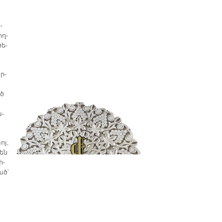
­
ող­
ծե­
ր­
եծ
ա­
ոյ,
նեն
ի­
ած՝