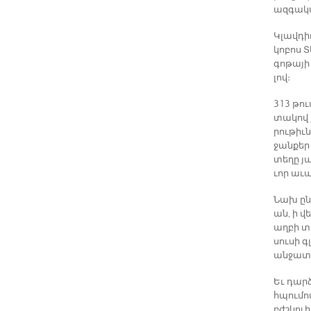
ազ­գա­կա
Կլավ­դի
կո­բոս Տ
գո­թա­յի
լով։
313 թու
տա­կով ք
րու­թիւն
ջան­քեր
տե­ղը յա
ւոր ա­ւա
Նախ ընդ­
ան, ի վե
աղ­բի տա
սու­սի 
ան­ջա­տ
Եւ դար­ձ
հպու­մով
բժշկուի