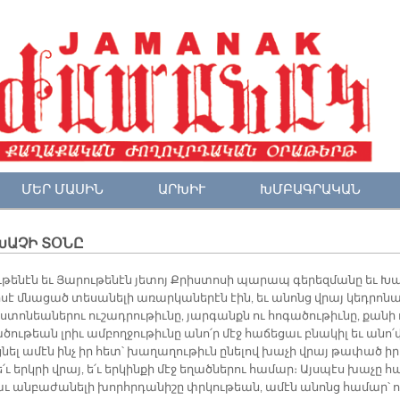
ՄԵՐ ՄԱՍԻՆ
ԱՐԽԻՒ
ԽՄԲԱԳՐԱԿԱՆ
ԽԱՉԻ ՏՕՆԸ
ւ­թե­նէն եւ Յա­րու­թե­նէն յե­տոյ Քրիս­տո­սի պա­րապ գե­րեզ­մա­նը եւ Խա­
սէ մնա­ցած տե­սա­նե­լի ա­ռար­կա­նե­րէն էին, եւ ա­նոնց վրայ կեդ­րո­նա
­տո­նեա­նե­րու ու­շադ­րու­թիւ­նը, յար­գանքն ու հո­գա­ծու­թիւ­նը, քա­նի
ծու­թեան լրիւ ամ­բող­ջու­թիւ­նը ա­նո՛ր մէջ հա­ճե­ցաւ բնա­կիլ եւ ա­նո՛
­նել ա­մէն ինչ իր հետ՝ խա­ղա­ղու­թիւն ը­նե­լով խա­չի վրայ թա­փած իր
ե՛ւ երկ­րի վրայ, ե՛ւ եր­կին­քի մէջ ե­ղած­նե­րու հա­մար։ Այս­պէս խա­չը հ
աւ ան­բա­ժա­նե­լի խորհր­դա­նի­շը փրկու­թեան, ա­մէն ա­նոնց հա­մար՝ 