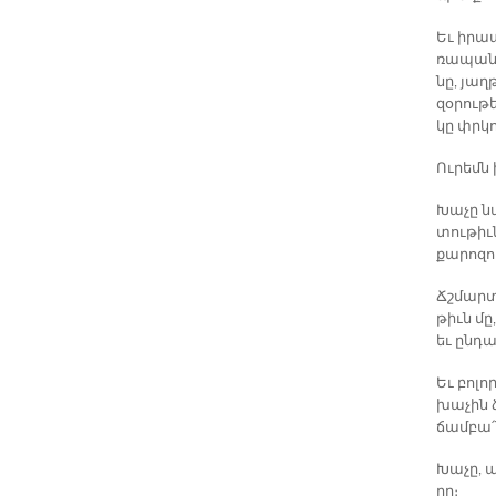
Եւ ի­րա­
ռա­պան­
նը, յաղ­
զօ­րու­թ
կը փրկո
Ու­րեմն 
Խա­չը նա
տու­թիւն
քա­րո­զո
Ճշմար­տո
թիւն մը,
եւ ըն­դա
Եւ բո­լո
խա­չին ձ
ճամ­բա՛
Խա­չը, 
ղը։