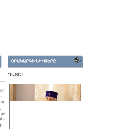
ՕՐԱԿԱՐԳԻ ՆԻՒԹԵՐԸ
ԴԱՏԵԼ…
չը՝
­
 որ
վ
 ա­
ան­
որ