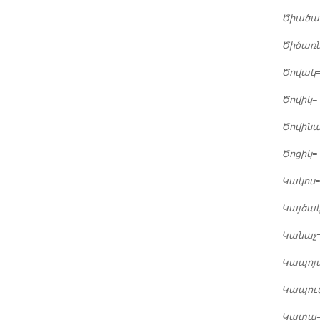
Ծիա­ծա
Ծի­ծառ­
Ծո­վակ
=
Ծո­վիկ
=
Ծո­վի­ն
Ծո­ցիկ
=
Կա­կոս
Կայ­ծա
Կա­նաչ
Կա­պոյ
Կա­պու
Կա­տա