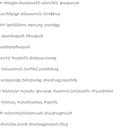
հ
= «Խդըր» մար­գա­րէի ա­նու­նէն՝ թա­գա­ւոր
կամ Խե­լօք
= ի­մաս­տուն. (Սո­ֆիա)
ին
= կրօն­նե­րու օ­գու­տը, բա­րի­քը
= զար­մա­ցած, հիա­ցած
բա­րե­գոր­ծա­կան
 նուէր՝ հա­յե­րէն «խի­լայ» բա­ռը
= ի­մաս­տուն, խո­հեմ, բա­նի­մաց
 ա­ղա­չանք, խնդրանք, փա­փաք յայտ­նել
= Խնդուն= ու­րախ, զուարթ, ժպտուն (յու­նա­րէն՝ «Ի­լա­րիոն»)
= խնդալ, ու­րա­խա­նալ, ժպտիլ
ծ
= ուխ­տով խնդրուած, փա­փա­քուած
 «խունկ» բա­ռի փա­ղաք­շա­կան ձե­ւը