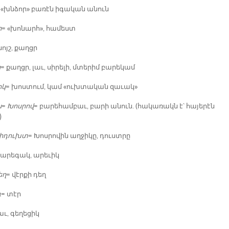
 «խնձոր» բա­ռէն ի­գա­կան ա­նուն
հ
= «խո­նարհ», հա­մեստ
նոյշ, քաղցր
ր
= քաղցր, լաւ, սի­րե­լի, մտե­րիմ բա­րե­կամ
իկ
= խոս­տու­մ, կամ «ուխ­տա­կան զա­ւակ»
ն
=
Խոս­րով
= բա­րե­համ­բաւ, բա­րի ա­նուն. (հա­կա­ռակն է՝ հա­յե­րէն
)
վի­դուխտ
= Խոս­րո­վին աղ­ջի­կը, դուստ­րը
 ա­րե­գակ, ա­րե­ւիկ
եղ
= վէր­քի դեղ
դ
= տէր
աւ, գե­ղե­ցիկ