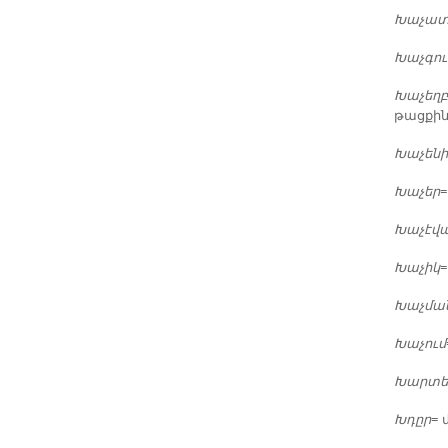
Խա­չա­
Խաչ­գո
Խա­չեղ­
թաց­քին
Խա­չե­ն
Խա­չեր
=
Խա­չէ­վ
Խա­չիկ
=
Խաչ­մա
Խա­չում
Խար­տ
Խդըր
= 