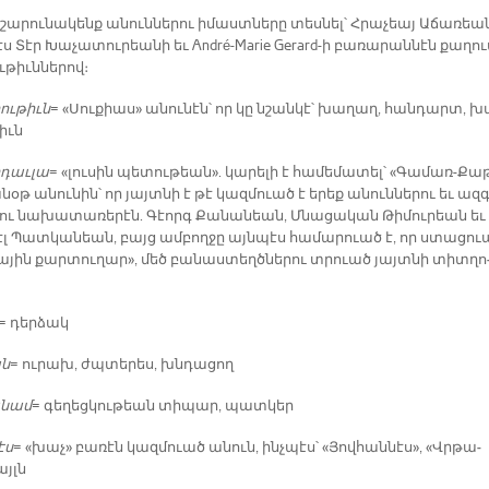
 շա­րու­նա­կենք ա­նուն­նե­րու ի­մաստ­նե­րը տես­նել՝ Հրա­չեայ Ա­ճա­ռեա­
էս Տէր Խա­չա­տու­րեա­նի եւ André-Marie Gerard-ի բա­ռա­րան­նէն քա­ղո
ւ­թիւն­նե­րով։
ու­թիւն
= «Սու­քիաս» ա­նու­նէն՝ որ կը նշան­կէ՝ խա­ղաղ, հան­դարտ, խ
թիւն
դաւ­լա
= «լու­սին պե­տու­թեան». կա­րե­լի է հա­մե­մա­տել՝ «Գա­մառ-Քա­
օթ ա­նու­նին՝ որ յայտ­նի է թէ կազ­մուած է ե­րեք ա­նուն­նե­րու եւ ազ­
րու նա­խա­տա­ռե­րէն. Գէորգ Քա­նա­նեան, Մնա­ցա­կան Թի­մու­րեան եւ
էլ Պատ­կա­նեան, բայց ամ­բող­ջը այն­պէս հա­մա­րուած է, որ ստա­ցու
­նա­յին քար­տու­ղար», մեծ բա­նաս­տեղծ­նե­րու տրուած յայտ­նի տիտ­ղո
= դեր­ձակ
ն
= ու­րախ, ժպտե­րես, խնդա­ցող
­նամ
= գե­ղեց­կու­թեան տի­պար, պատ­կեր
էս
= «խաչ» բա­ռէն կազ­մուած ա­նուն, ինչ­պէս՝ «Յով­հան­նէս», «Վրթա­
այլն