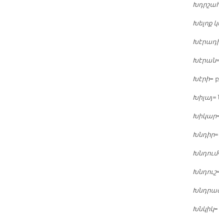
Խդրշա
Խե­լոք 
Խէ­րա­դ
Խէ­րան
Խէ­րի
= 
Խի­լա
յ=
Խի­կար
Խնդիր
=
Խնդում
Խնդուշ
Խնդրա
Խնկիկ
=