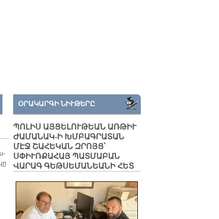
ՕՐԱԿԱՐԳԻ ՆԻՒԹԵՐԸ
ՊՈԼԻՍ ԱՅՑԵԼՈՒԹԵԱՆ ԱՌԹԻՒ
ԺԱՄԱՆԱԿ-Ի ԽՄԲԱԳՐԱՏԱՆ
ՄԷՋ ՇԱՀԵԿԱՆ ԶՐՈՅՑ՝
ա­
ՍՓԻՒՌՔԱՀԱՅ ՊԱՏՄԱԲԱՆ
կը
ՎԱՐԱԳ ԳԵԹՍԵՄԱՆԵԱՆԻ ՀԵՏ