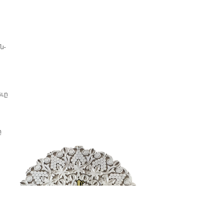
պատմաբան Վարագ
Գեթսեմանեանի հետ
ն­
­ւը
ը