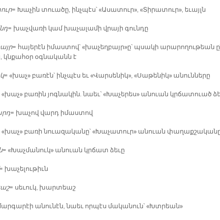
տուր
= Խա­չին տուա­ծը, ինչ­պէս՝ «Ա­սա­տուր», «Տի­րա­տուր», ե­ւայլն
ւնդ
= խաչ­վա­ռի կամ խա­չա­լա­մի վրա­յի գուն­դը
բայր
= հա­յե­րէն ի­մաս­տով՝ «խա­չեղ­բայր»ը՝ պսա­կի ա­րա­րո­ղու­թեան ը
, կնքա­հօր օգ­նա­կանն է
իկ
= «խաչ» բա­ռէն՝ ինչ­պէս եւ «Վար­սե­նիկ», «Սա­թե­նիկ» ա­նուն­նե­րը
 «խաչ» բա­ռին յոգ­նա­կին. նաեւ՝ «Խա­չե­րես» ա­նուան կրճա­տուած ձե
արդ
= խա­չով վարդ ի­մաս­տով
 «խաչ» բա­ռի նուա­զա­կա­նը՝ «Խա­չա­տուր» ա­նուան փա­ղաք­շա­կա­ն
ն
= «Խաչ­մա­նուկ» ա­նուան կրճատ ձե­ւը
= խա­չե­լու­թիւն
եաշ
= սե­ւուկ, խար­տեաշ
մար­գա­րէի ա­նու­նէն, նաեւ որ­պէս մա­կա­նուն՝ «Խտրեան»