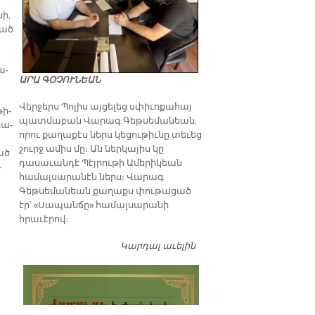
նի,
ւած
ա­
ԱՐԱ ԳՕՉՈՒՆԵԱՆ
Վերջերս Պոլիս այցելեց սփիւռքահայ
թի­
պատմաբան Վարագ Գեթսեմանեան,
գա­
որու քաղաքէս ներս կեցութիւնը տեւեց
շուրջ ամիս մը։ Ան ներկայիս կը
ած
դասաւանդէ Պէյրութի Ամերիկեան
­
համալսարանէն ներս։ Վարագ
Գեթսեմանեան քաղաքս փութացած
էր՝ «Սապանճը» համալսարանի
հրաւէրով։
Կարդալ աւելին
Պոլիս այցելութեան
առթիւ ԺԱՄԱՆԱԿ-ի
խմբագրատան մէջ
շահեկան զրոյց՝
սփիւռքահայ