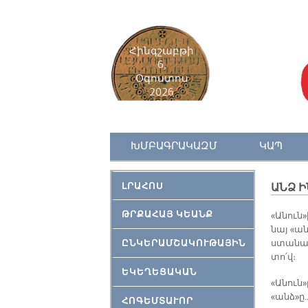
Հինգշաբթի
6,
Օգոստոս
2026
ԽՄԲԱԳՐԱԿԱԶՄ
ԿԱՊ
ԼՐԱՀՈՍ
ԱՆՁ Ի
ԹՐՔԱՀԱՅ ԿԵԱՆՔ
«Ա­նուն»
նայ «անձ
ԸՆԿԵՐԱՄՇԱԿՈՒԹԱՅԻՆ
ստա­նայ։
տո՛վ։
ԵԿԵՂԵՑԱԿԱՆ
«Ա­նուն
«անձ»ը
ՀՈԳԵՄՏԱՒՈՐ