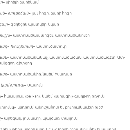
ար
= սի­րե­լի բա­րե­կամ
ջան
=
Խու­բի­ճան
= լաւ հո­գի, բա­րի հո­գի
­գար
= գե­ղե­ցիկ պատ­կեր, նկար
­բաշխ
= աս­տուա­ծա­պար­գեւ, աս­տուա­ծա­նուէր
­դադ
=
Խու­դի­տադ
= աս­տու­ծա­տուր
­դան
= աս­տուա­ծա­ճա­նաչ, աս­տուա­ծա­ծան, աս­տուա­ծա­գէտ՝ Ատ­
անչ­ցող, գիտ­ցող
­դար
= աս­տուա­ծա­կիր. նաեւ՝ Ի­սա­դար
 կամ Խու­թա
= Սա­սուն
ն
= հա­ւա­լուս. «pelikan», նաեւ՝ «ա­րա­գիլ» գաղ­թող թռչուն
 «խունկ»՝ կնդ­րուկ՝ ա­նու­շա­հոտ եւ բու­րում­նա­ւէտ խէժ
շ
= ա­րե­գակ, լու­սա­ւոր, պայ­ծառ, փայ­լուն
«Ղրիմ» թե­րակղ­զիի ա­նու­նէն՝ «Ղրի­մի իշ­խա­նուն­հի» ի­մաս­տով