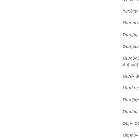
Խրմըզ
=
Ծա­ծուր
Ծա­ղիկ
Ծաղ­կա
Ծաղ­կի­
Քրիս­տի­
Ծամ
= մ
Ծա­մալ
Ծա­միկ
Ծա­մոս­
Ծեր
=
Ծե
Ծե­րօն
=