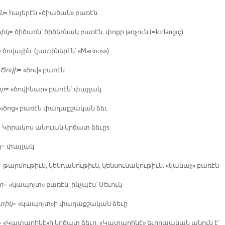
ն
= հա­յե­րէն «ծիա­ծան» բա­ռէն
նիկ
= ծի­ծառն՝ ծի­ծեռ­նակ բա­ռէն, փոքր թռչուն (=kırlangıç)
 ծո­վա­յին. (լա­տի­նե­րէն՝ «Marinus»)
Ծո­վի
= «ծով» բա­ռէն
ար
= «ծո­վի­նար» բա­ռէն՝ փայ­լակ
 «ծոց» բա­ռէն փա­ղաք­շա­կան ձեւ
= Կի­րա­կոս ա­նուան կրճատ ձե­ւըs
կ
= փայ­լակ
= թար­մու­թիւն, կեն­դա­նու­թիւն, կեն­սու­նա­կու­թիւն. «կա­նաչ» բա­ռէն
տ
= «կա­պոյտ» բա­ռէն. ինչ­պէս՝ Սե­ւուկ
­տիկ
= «կա­պոյտ»ի փա­ղաք­շա­կան ձե­ւը
= «Կա­տա­րի­նէ»ի կրճատ ձե­ւը. «Կա­տա­րի­նէ» եւ­րո­պա­կան ա­նուն է՝