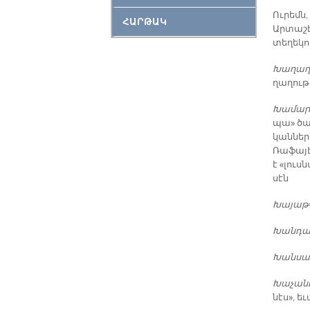
Ու­րեմն,
ՀԱՐԹԱԿ
Ար­տա­շ
տե­ղե­կո
Խա­ղա­ղ
ղա­ղու­
Խա­մար­
պա» ծա­ն
կան­նե­
Ռա­ֆա­յ
է «լուս
սէն
Խա­յաթ
Խան­դա
Խան­սա
Խա­չա­ն
նէս», ե­ւ