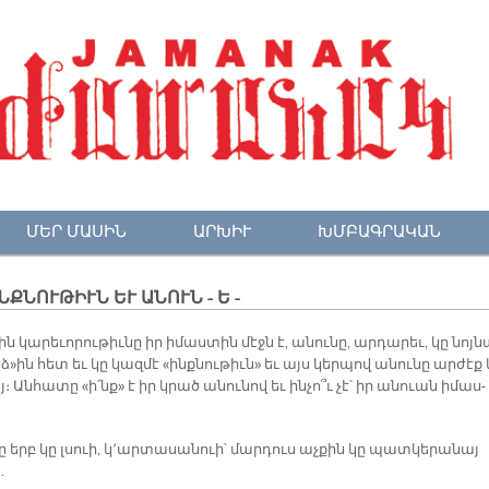
ՄԵՐ ՄԱՍԻՆ
ԱՐԽԻՒ
ԽՄԲԱԳՐԱԿԱՆ
ՆՔՆՈՒԹԻՒՆ ԵՒ ԱՆՈՒՆ - Ե -
ին կա­րե­ւո­րու­թիւ­նը իր ի­մաս­տին մէջն է, ա­նու­նը, ար­դա­րեւ, կը նոյ­ն
»ին հետ եւ կը կազ­մէ «ինք­նու­թիւն» եւ այս կեր­պով ա­նու­նը ար­ժէք 
 Ան­հա­տը «ի՛նք» է իր կրած ա­նու­նով եւ ին­չո՞ւ չէ՝ իր ա­նուան ի­մաս­
»ը երբ կը լսուի, կ՚ար­տա­սա­նուի՝ մար­դուս աչ­քին կը պատ­կե­րա­նայ
…