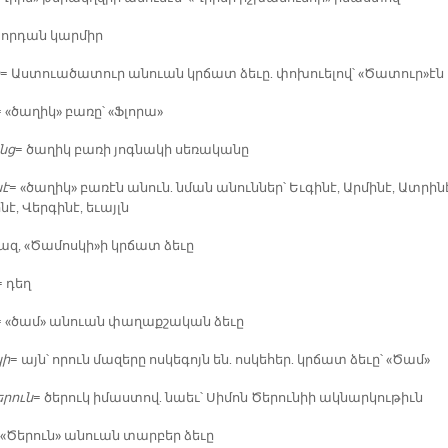
 որ­դան կար­միր
= Աս­տուա­ծա­տուր ա­նուան կրճատ ձե­ւը. փո­խուե­լով՝ «Ծա­տուր»էն
= «ծա­ղիկ» բա­ռը՝ «Ֆլո­րա»
նց
= ծա­ղիկ բա­ռի յոգ­նա­կի սե­ռա­կա­նը
նէ
= «ծա­ղիկ» բա­ռէն ա­նուն. նման ա­նուն­ներ՝ Եւ­գի­նէ, Ար­մի­նէ, Ատ­րի­ն
նէ, Վեր­գի­նէ, ե­ւայլն
ազ, «Ծա­մոս­կի»ի կրճատ ձե­ւը
= դեղ
= «ծամ» ա­նուան փա­ղաք­շա­կան ձե­ւը
կի
= այն՝ ո­րուն մա­զե­րը ոս­կե­գոյն են. ոս­կե­հեր. կրճատ ձե­ւը՝ «Ծամ»
­րուն
= ծե­րուկ ի­մաս­տով. նաեւ՝ Սի­մոն Ծե­րու­նիի ակ­նար­կու­թիւն
 «Ծե­րուն» ա­նուան տար­բեր ձե­ւը