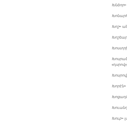
Խնձոր
=
Խո­նար
Խոշ
= ա­
Խո­շեա
Խոստ­ր
Խոս­րա
«դսրով»
Խոս­րո­
Խո­րէն
=
Խո­ցա­դ
Խուան
Խուբ
= լ