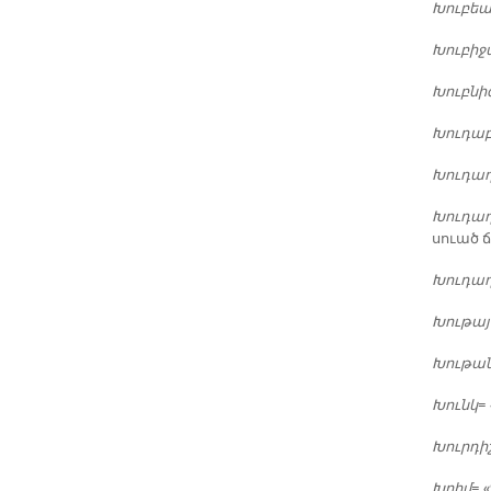
Խու­բե
Խու­բի­
Խուբ­նի
Խու­դա
Խու­դա
Խու­դա
սուած ճ
Խու­դա
Խու­թայ
Խու­թա
Խունկ
=
Խուր­դի
Խրիմ
= 