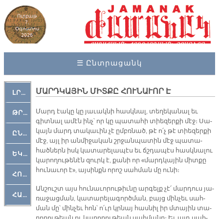
Ուրբաթ
7,
Օգոստոս
2026
☰ Ընտրացանկ
ՄԱՐԴԿԱՅԻՆ ՄԻՏՔԸ ՀՈՒՆԱՒՈՐ Է
ԼՐԱՀՈՍ
Մարդ էա­կը կը յա­ւակ­նի հասկ­նալ, տե­ղե­կա­նալ եւ
ԹՐՔԱՀԱՅ ԿԵԱՆՔ
գիտ­նալ ա­մէն ինչ՝ որ կը պա­տա­հի տիե­զեր­քի մէջ։ Սա­
կայն մարդ տա­կա­ւին չէ ըմբռ­նած, թէ ո՛չ թէ տիե­զեր­քի
ԸՆԿԵՐԱՄՇԱԿՈՒԹԱՅԻՆ
մէջ, այլ իր ան­մի­ջա­կան շրջան­պա­տին մէջ պա­տա­
հած­ներն իսկ կա­տա­րե­լա­պէս եւ ճշդա­պէս հասկ­նա­լու
ԵԿԵՂԵՑԱԿԱՆ
կա­րո­ղու­թե­նէն զուրկ է, քա­նի որ «մարդ­կա­յին միտ­քը
հու­նա­ւոր է», այ­սինքն ո­րոշ սահ­ման մը ու­նի։
ՀՈԳԵՄՏԱՒՈՐ
Ան­շուշտ այս հու­նա­ւո­րու­թիւ­նը ար­գելք չէ՛ մար­դուս յա­
ՀԱՐԹԱԿ
ռա­ջաց­ման, կա­տա­րե­լա­գործ­ման, բայց մին­չեւ սահ­
ման մը՝ մին­չեւ հոն՝ ո՛ւր կրնայ հաս­նիլ իր մտա­յին տա­
րո­ղու­թեան ու կա­րո­ղու­թեան սահ­մա­նը։ Եւ այդ սահ­