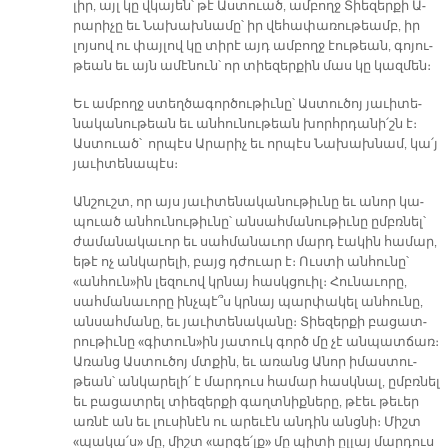
լիր, այլ կը վկա­յեն՝ թէ Աս­տուած, ամ­բողջ Տիե­զեր­քի Ա­
րա­րի­չը եւ Նա­խախ­նա­մը՝ իր վե­հա­փա­ռու­թեամբ, իր
լոյ­սով ու փայ­լով կը տի­րէ այդ ամ­բողջ էու­թեան, գո­յու­
թեան եւ այն ա­մէ­նուն՝ որ տիե­զեր­քին մաս կը կազ­մեն։
Եւ ամ­բողջ ստեղ­ծա­գոր­ծու­թիւ­նը՝ Աս­տու­ծոյ յա­ւի­տե­
նա­կա­նու­թեան եւ ան­հու­նու­թեան խորհր­դա­նի՛շն է։
Աս­տուած՝ որ­պէս Ա­րա­րիչ եւ որ­պէս Նա­խախ­նամ, կա՛յ
յա­ւի­տե­նա­պէս։
Ան­շուշտ, որ այս յա­ւի­տե­նա­կա­նու­թիւ­նը եւ ա­նոր կա­
պուած ան­հու­նու­թիւ­նը՝ ան­սահ­մա­նու­թիւ­նը ըմբռ­նել՝
ժա­մա­նա­կա­ւոր եւ սահ­մա­նա­ւոր մարդ էա­կին հա­մար,
ե­թէ ոչ ան­կա­րե­լի, բայց դժուար է։ Ուս­տի ան­հու­նը՝
«ան­հուն»ին լե­զուով կրնայ հասկ­ցուիլ։ Հու­նա­ւո­րը,
սահ­մա­նա­ւո­րը ինչ­պէ՞ս կրնայ պար­փա­կել ան­հու­նը,
ան­սահ­մա­նը, եւ յա­ւի­տե­նա­կա­նը։ Տիե­զեր­քի բա­ցատ­
րու­թիւ­նը «գի­տուն»ին յա­տուկ գործ մը չէ ան­պատ­ճառ։
Ա­ռանց Աս­տու­ծոյ մտքին, եւ ա­ռանց Ա­նոր ի­մաս­տու­
թեան՝ ան­կա­րե­լի՛ է մար­դուս հա­մար հասկ­նալ, ըմբռ­նել
եւ բա­ցատ­րել տիե­զեր­քի գաղտ­նիք­նե­րը, թէեւ թե­ւեր
առ­նէ ան եւ լու­սի­նէն ու ա­րե­ւէն ան­դին անց­նի։ Միշտ
«պա­կա՛ս» մը, միշտ «ար­գե՛լք» մը պի­տի ըլ­լայ մար­դուս