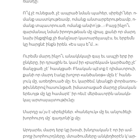
ռան­դը։
Ո՞վ չէ ու­նե­ցած, չէ ապ­րած նման պա­հեր, սի­րե­լի՜­ներ. ո­
մանք սաստ­կու­թեամբ, ո­մանք ան­տար­բե­րու­թեամբ, ո­
մանք տպա­ւո­րուած, ո­մանք ան­փո՛յթ…։ Բայց ին­չո՞ւ
զար­մա­նալ նման ի­րո­ղու­թեան մը վրայ, քա­նի որ մարդ
նախ ինք­զինք չի ճանչ­նար կա­տա­րե­լա­պէս, եւ եր­բեմն
կը հարց­նէ ինքն ի­րեն. «Ես այս ե՞մ…»։­
Ու­րեմն մարդ ին­չո՞ւ ա­նակն­կա­լի գայ եւ ապ­շի երբ իր
ըն­կե­րը, իր դրա­ցին եւ կամ իր «բա­րե­կամ» կար­ծա­ծը չէ՛
ճանչ­ցած, չէ՛ հասկ­ցած։ Բնա­կան պէտք է դի­մա­ւո­րուի,
քա­նի որ մարդ էա­կը խո­շոր «ան­ծա­նօթ» մըն է՝ հա­նե­
լուկ մը, ա­ռեղ­ծուած մը։ Եւ կար­ծեմ, կեան­քի փոր­ձա­ռու­
թիւն­նե­րով հա­սուն­ցած, ի­մաս­տա­ցած մար­դը բնա­կան
ե­րե­ւոյթ մը կը հա­մա­րէ՝ իր ոե­ւէ մեր­ձա­ւո­րին ա­նակն­
կալ ար­տա­յայ­տու­թիւ­նը։
Մար­դը ա՛յս է սի­րե­լի­ներ. «հա­նե­լուկ» մը եւ ան­լու­ծե­լի
խոր­հուրդ մը՝ գաղտ­նի՛ք մը։
Ար­դա­րեւ մարդ երբ կը խօ­սի, խնդրա­կան է որ իր ամ­
բողջ խոր­հուրդ­նե­րը, մտա­ծում­նե­րը ան­կեղ­ծօ­րէն կ՚ար­