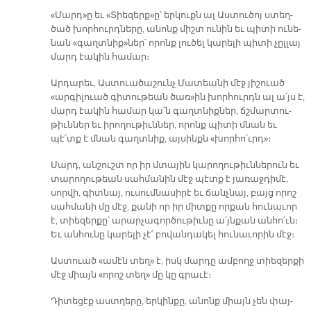
«Մարդ»ը եւ «Տիե­զերք»ը՝ եր­կուքն ալ Աս­տու­ծոյ ստեղ­
ծած խոր­հուրդ­նե­րը, ա­նոնք միշտ ու­նին եւ պի­տի ու­նե­
նան «գաղտ­նիք»ներ՝ ո­րոնք լու­ծել կա­րե­լի պի­տի չըլ­լայ
մարդ էա­կին հա­մար։
Ար­դա­րեւ, Աս­տուա­ծա­շունչ Մա­տեա­նի մէջ յի­շուած
«ար­գի­լուած գի­տու­թեան ծառ»ին խոր­հուրդն ալ ա՛յս է,
մարդ էա­կին հա­մար կա՛ն գաղտ­նիք­ներ, ճշմար­տու­
թիւն­ներ եւ ի­րո­ղու­թիւն­ներ, ո­րոնք պի­տի մնան եւ
պէ՛տք է մնան գաղտ­նիք, այ­սինքն «խոր­հո՛ւրդ»։
­Մարդ, ան­շուշտ որ իր մտա­յին կա­րո­ղու­թիւն­նե­րուն եւ
տա­րո­ղու­թեան սահ­մա­նին մէջ պէտք է յա­ռաջ­դի­մէ,
սոր­վի, գիտ­նայ, ու­սում­նա­սի­րէ եւ ճանչ­նայ, բայց ո­րոշ
սահ­մա­նի մը մէջ, քա­նի որ իր միտ­քը որ­քան հու­նա­ւոր
է, տիե­զեր­քը՝ ա­րար­չա­գոր­ծու­թիւ­նը ա՛յն­քան ան­հո՛ւն։
Եւ ան­հու­նը կա­րե­լի չէ՛ բո­վան­դա­կել հու­նա­ւո­րին մէջ։
Աս­տուած «ա­մէն տեղ» է, իսկ մար­դը ամ­բողջ տիե­զեր­քի
մէջ միայն «ո­րոշ տեղ» մը կը գրա­ւէ։
Դի­տե­ցէք աստ­ղե­րը, եր­կին­քը, ա­նոնք միայն չեն փայ­