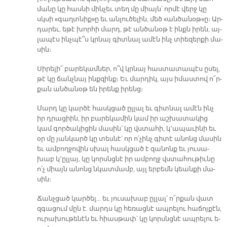
մա­նը կը հաս­նի մին­չեւ տեղ մը միայն՝ որ­մէ վերջ կը
սկսի «գաղտ­նիք»ը եւ ան­լու­ծե­լին, մեծ «ան­ծա­նօթ»ը։ Ար­
դա­րեւ, ե­թէ խոր­հի մարդ, թէ ան­ծա­նօթ է ինքն ի­րեն, այ­
լա­պէս ինչ­պէ՞ս կրնայ գիտ­նալ ա­մէն ինչ տիե­զեր­քի մա­
սին։
Սի­րե­լի՜ բա­րե­կամ­ներ, ո՞վ կրնայ հաս­տա­տա­պէս ը­սել,
թէ կը ճանչ­նայ ինք­զինք։ Եւ մար­դիկ, այս ի­մաս­տով ո՜ր­
քան ան­ծա­նօթ են ի­րենք ի­րենց։
Մարդ կը կար­ծէ հասկ­ցած ըլ­լալ եւ գիտ­նալ ա­մէն ինչ
իր դրա­ցիին, իր բա­րե­կա­մին կամ իր աշ­խա­տա­կից
կամ գոր­ծա­կի­ցին մա­սին՝ կը վստա­հի, կ՚ա­պա­ւի­նի եւ
օր մը յան­կարծ կը տես­նէ՝ որ ո՛­չինչ գի­տէ ա­նոնց մա­սին
եւ ամ­բող­ջո­վին սխալ հասկ­ցած է զա­նոնք եւ յու­սա­
խաբ կ՚ըլ­լայ, կը կորսնց­նէ իր ամ­բողջ վստա­հու­թիւ­նը
ո՛չ միայն ա­նոնց նկատ­մամբ, այլ եր­բեմն կեան­քի մա­
սին։
Ճանչ­ցած կար­ծել… եւ յու­սա­խաբ ըլ­լալ՝ ո՜ր­քան վատ
զգա­ցում մըն է. մարդս կը հե­ռաց­նէ ապ­րե­լու հա­ճոյ­քէն,
ու­րա­խու­թե­նէն եւ հիաս­թափ՝ կը կորսնց­նէ ապ­րե­լու ե­