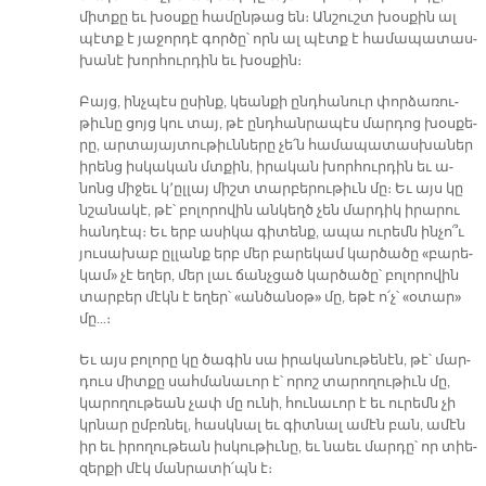
միտ­քը եւ խօս­քը հա­մըն­թաց են։ Ան­շուշտ խօս­քին ալ
պէտք է յա­ջոր­դէ գոր­ծը՝ որն ալ պէտք է հա­մա­պա­տաս­
խա­նէ խոր­հուր­դին եւ խօս­քին։
Բայց, ինչ­պէս ը­սինք, կեան­քի ընդ­հա­նուր փոր­ձա­ռու­
թիւ­նը ցոյց կու տայ, թէ ընդ­հան­րա­պէս մար­դոց խօս­քե­
րը, ար­տա­յայ­տու­թիւն­նե­րը չե՛ն հա­մա­պա­տաս­խա­ներ
ի­րենց իս­կա­կան մտքին, ի­րա­կան խոր­հուր­դին եւ ա­
նոնց մի­ջեւ կ՚ըլ­լայ միշտ տար­բե­րու­թիւն մը։ Եւ այս կը
նշա­նա­կէ, թէ՝ բո­լո­րո­վին ան­կեղծ չեն մար­դիկ ի­րա­րու
հան­դէպ։ Եւ երբ ա­սի­կա գի­տենք, ա­պա ու­րեմն ին­չո՞ւ
յու­սա­խաբ ըլ­լանք երբ մեր բա­րե­կամ կար­ծա­ծը «բա­րե­
կամ» չէ ե­ղեր, մեր լաւ ճանչ­ցած կար­ծա­ծը՝ բո­լո­րո­վին
տար­բեր մէկն է ե­ղեր՝ «ան­ծա­նօթ» մը, ե­թէ ո՛չ՝ «օ­տար»
մը…։
Եւ այս բո­լո­րը կը ծա­գին սա ի­րա­կա­նու­թե­նէն, թէ՝ մար­
դուս միտ­քը սահ­մա­նա­ւոր է՝ ո­րոշ տա­րո­ղու­թիւն մը,
կա­րո­ղու­թեան չափ մը ու­նի, հու­նա­ւոր է եւ ու­րեմն չի
կրնար ըմբռ­նել, հասկ­նալ եւ գիտ­նալ ա­մէն բան, ա­մէն
իր եւ ի­րո­ղու­թեան իս­կու­թիւ­նը, եւ նաեւ մար­դը՝ որ տիե­
զեր­քի մէկ ման­րա­տի՛պն է։