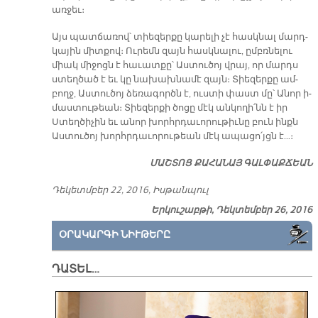
առ­ջեւ։
Այս պատ­ճա­ռով՝ տիե­զեր­քը կա­րե­լի չէ հասկ­նալ մարդ­
կա­յին միտ­քով։ Ու­րեմն զայն հասկ­նա­լու, ըմբռ­նե­լու
միակ մի­ջոցն է հա­ւատ­քը՝ Աս­տու­ծոյ վրայ, որ մարդս
ստեղ­ծած է եւ կը նա­խախ­նա­մէ զայն։ Տիե­զեր­քը ամ­
բողջ, Աս­տու­ծոյ ձե­ռա­գործն է, ուս­տի փաստ մը՝ Ա­նոր ի­
մաս­տու­թեան։ Տիե­զեր­քի ծո­ցը մէկ ան­կո­ղի՛նն է իր
Ստեղ­ծի­չին եւ ա­նոր խորհր­դա­ւո­րու­թիւ­նը բուն ինքն
Աս­տու­ծոյ խորհր­դա­ւո­րու­թեան մէկ ա­պա­ցո՛յցն է…։
ՄԱՇ­ՏՈՑ ՔԱ­ՀԱ­ՆԱՅ ԳԱԼ­ՓԱՔ­ՃԵԱՆ
Դե­կետմ­բեր 22, 2016, Իս­թան­պուլ
Երկուշաբթի, Դեկտեմբեր 26, 2016
ՕՐԱԿԱՐԳԻ ՆԻՒԹԵՐԸ
ԴԱՏԵԼ…