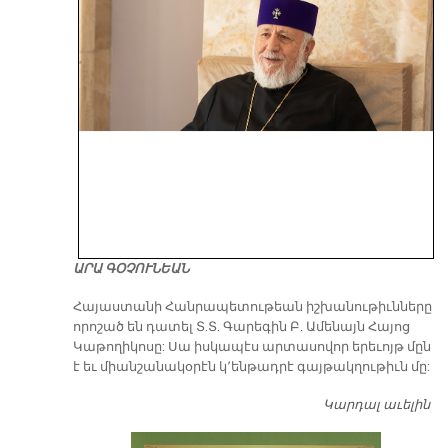
ԱՐԱ ԳՕՉՈՒՆԵԱՆ
​Հայաստանի Հանրապետութեան իշխանութիւնները
որոշած են դատել Տ.Տ. Գարեգին Բ. Ամենայն Հայոց
Կաթողիկոսը: Սա իսկապէս արտասովոր երեւոյթ մըն
է եւ միանշանակօրէն կ՚ենթադրէ գայթակղութիւն մը:
Կարդալ աւելին
Դ