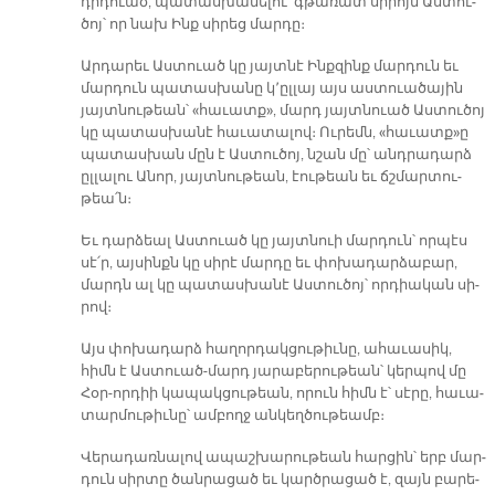
դրդուած, պա­տաս­խա­նե­լու՝ գթա­ռատ սի­րոյն Աս­տու­
ծոյ՝ որ նախ Ինք սի­րեց մար­դը։
Ար­դա­րեւ Աս­տուած կը յայտ­նէ Ինք­զինք մար­դուն եւ
մար­դուն պա­տաս­խա­նը կ՚ըլ­լայ այս աս­տուա­ծա­յին
յայտ­նու­թեան՝ «հա­ւատք», մարդ յայտ­նուած Աս­տու­ծոյ
կը պա­տաս­խա­նէ հա­ւա­տա­լով։ Ու­րեմն, «հա­ւատք»ը
պա­տաս­խան մըն է Աս­տու­ծոյ, նշան մը՝ անդ­րա­դարձ
ըլ­լա­լու Ա­նոր, յայտ­նու­թեան, էու­թեան եւ ճշմար­տու­
թեա՛ն։
Եւ դար­ձեալ Աս­տուած կը յայտ­նուի մար­դուն՝ որ­պէս
սէ՛ր, այ­սինքն կը սի­րէ մար­դը եւ փո­խա­դար­ձա­բար,
մարդն ալ կը պա­տաս­խա­նէ Աս­տու­ծոյ՝ որ­դիա­կան սի­
րով։
Այս փո­խա­դարձ հա­ղոր­դակ­ցու­թիւ­նը, ա­հա­ւա­սիկ,
հիմն է Աս­տուած-մարդ յա­րա­բե­րու­թեան՝ կեր­պով մը
Հօր-որ­դիի կա­պակ­ցու­թեան, ո­րուն հիմն է՝ սէ­րը, հա­ւա­
տար­մու­թիւ­նը՝ ամ­բողջ ան­կեղ­ծու­թեամբ։
Վե­րա­դառ­նա­լով ա­պաշ­խա­րու­թեան հար­ցին՝ երբ մար­
դուն սիր­տը ծան­րա­ցած եւ կարծ­րա­ցած է, զայն բա­րե­