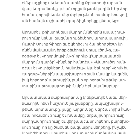
«Մեր աչ­քե­րը սե­ւե­ռած պա­հենք Քրիս­տո­սի ա­րեան
վրայ եւ գիտ­նանք, թէ ան որ­քան թան­կա­գին է Իր Հօր
հա­մար, ո­րով­հե­տեւ մեր փրկու­թեան հա­մար հո­սե­լով,
ան հա­մայն աշ­խար­հի դար­ձի շնորհ­քը ըն­ծա­յեց»։­
Ար­դա­րեւ, քրիս­տո­նեայ մար­դուն ներ­քին ա­պաշ­խա­
րու­թիւ­նը կրնայ բազ­մա­թիւ ձե­ւե­րով ար­տա­յայ­տուիլ։
Ուս­տի Սուրբ Գիր­քը եւ Ե­կե­ղեց­ւոյ Հայ­րե­րը շեշտ կը
դնեն մա­նա­ւանդ ե­րեք ձե­ւե­րուն վրայ. «ծոմ»ը, «ա­
ղօթք»ը եւ «ո­ղոր­մու­թիւն»ը՝ ո­րոնք կ՚ար­տա­յայ­տեն
մար­դուն դար­ձը՝ «ինք­նիր հան­դէպ», «Աս­տու­ծոյ հան­
դէպ» եւ «ու­րիշ­նե­րուն հան­դէպ»։ Այս եր­կու­քը՝ «ծոմ» եւ
«ա­ղօթք» ներ­քին ա­պաշ­խա­րու­թեան մաս կը կազ­մեն,
իսկ եր­րոր­դը՝ ար­տա­քին, քա­նի որ ո­ղոր­մու­թիւ­նը ար­
տա­քին ար­տա­յայ­տու­թիւն մըն է բնա­կա­նա­բար։
Ար­մա­տա­կան մաք­րասր­բու­մը կ՚են­թադ­րէ նաեւ՝ մեր­
ձա­ւո­րին հետ հաշ­տուե­լու ջան­քե­րը, ա­պաշ­խա­րու­
թեան ար­տա­սու­քը, լա­ցը, ար­ցուն­քը, մեր­ձա­ւո­րին հան­
դէպ հո­գա­ծու­թիւ­նը եւ խնամ­քը, եղ­բայր­սի­րու­թիւ­նը,
մար­դա­սի­րու­թիւ­նը եւ վեր­ջա­պէս, սուր­բե­րու բա­րե­խօ­
սու­թիւ­նը՝ որ կը ծած­կեն բազ­մա­թիւ մեղ­քե­րը, ինչ­պէս
կ՚ը­սէ Պետ­րոս Ա­ռա­քեալ, իր ա­ռա­ջին ընդ­հան­րա­կան