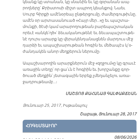
կեանք կը ստա­նան, կը սնա­նին եւ կը զօ­րա­նան ապ­
րող­նե­րը՝ Քրիս­տո­սի միշտ ապ­րող կեան­քով։ Նաեւ
Սուրբ Գիր­քի ա­մէ­նօ­րեայ ըն­թեր­ցու­մը, ժա­մեր­գու­թիւ­նը,
ա­մէն օր ար­տա­սա­նուած «Հայր մեր…»ը եւ պաշ­տա­
մուն­քի, ծէ­սի կամ ա­րա­րո­ղու­թեան բա­րե­պաշ­տա­կան
ո­րե­ւէ «ան­կե՛ղծ»՝ ձե­ւա­կա­նու­թե­նէ եւ ձե­ւա­պաշ­տու­թե­
նէ դուրս ա­րարք կը վե­րա­կեն­դա­նաց­նեն մար­դուս մէջ
դար­ձի եւ ա­պաշ­խա­րու­թեան հո­գին եւ մե­ծա­պէս կ՚օ­
ժան­դա­կեն ա­նոր մեղ­քե­րուն նե­րու­մը։
Ա­պաշ­խա­րո­ղին ա­րարք­նե­րուն մէջ «զղջում»ը կը գրա­ւէ
ա­ռա­ջին տե­ղը՝ որ ցա՛ւն է հո­գիին եւ խոր­շան­քը գոր­
ծուած մեղ­քին՝ յե­տա­գա­յին եր­բեք չմե­ղան­չե­լու ա­ռա­
ջադ­րու­թեամբ…։
ՄԱՇ­ՏՈՑ ՔԱ­ՀԱ­ՆԱՅ ԳԱԼ­ՓԱՔ­ՃԵԱՆ
Յու­նուար 25, 2017, Իս­թան­պուլ
Շաբաթ, Յունուար 28, 2017
ՀՈԳԵՄՏԱՒՈՐ
08/06/2026