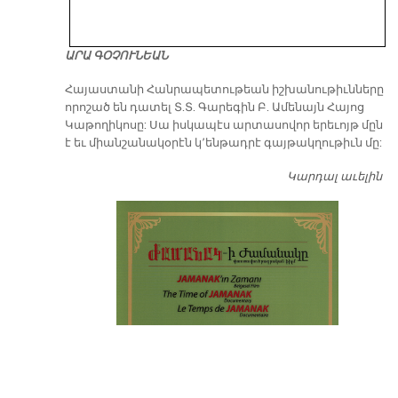
ԱՐԱ ԳՕՉՈՒՆԵԱՆ
​Հայաստանի Հանրապետութեան իշխանութիւնները
որոշած են դատել Տ.Տ. Գարեգին Բ. Ամենայն Հայոց
Կաթողիկոսը: Սա իսկապէս արտասովոր երեւոյթ մըն
է եւ միանշանակօրէն կ՚ենթադրէ գայթակղութիւն մը:
Կարդալ աւելին
Դ