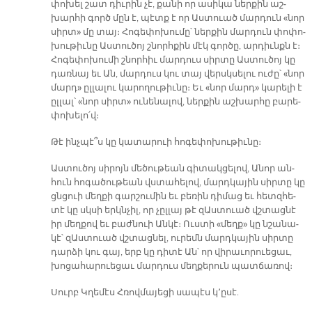
փո­խել շատ դիւ­րին չէ, քա­նի որ ա­սի­կա ներ­քին աշ­
խար­հի գործ մըն է, պէտք է որ Աս­տուած մար­դուն «նոր
սիրտ» մը տայ։ Հո­գե­փո­խու­մը՝ ներ­քին մար­դուն փո­փո­
խու­թիւ­նը Աս­տու­ծոյ շնորհ­քին մէկ գոր­ծը, ար­դիւնքն է։
Հո­գե­փո­խու­մի շնոր­հիւ մար­դուս սիր­տը Աս­տու­ծոյ կը
դառ­նայ եւ Ան, մար­դուս կու տայ վերսկ­սե­լու ու­ժը՝ «նոր
մարդ» ըլ­լա­լու կա­րո­ղու­թիւ­նը։ Եւ «նոր մարդ» կա­րե­լի է
ըլ­լալ՝ «նոր սիրտ» ու­նե­նա­լով, ներ­քին աշ­խար­հը բա­րե­
փո­խե­լո՛վ։
Թէ ինչ­պէ՞ս կը կա­տա­րուի հո­գե­փո­խու­թիւ­նը։
Աս­տու­ծոյ սի­րոյն մե­ծու­թեան գի­տակ­ցե­լով, Ա­նոր ան­
հուն հո­գա­ծու­թեան վստա­հե­լով, մարդ­կա­յին սիր­տը կը
ցնցուի մեղ­քի գար­շու­մին եւ բե­ռին դի­մաց եւ հետզ­հե­
տէ կը սկսի երկն­չիլ, որ չըլ­լայ թէ զԱս­տուած վշտաց­նէ
իր մեղ­քով եւ բաժ­նուի Ան­կէ։ Ուս­տի «մեղք» կը նշա­նա­
կէ՝ զԱս­տուած վշտաց­նել, ու­րեմն մարդ­կա­յին սիր­տը
դար­ձի կու գայ, երբ կը դի­տէ Ան՝ որ վի­րա­ւո­րուե­ցաւ,
խո­ցա­հա­րուե­ցաւ մար­դուս մեղ­քե­րուն պատ­ճա­ռով։
Սուրբ Կղե­մէս Հռով­մա­յե­ցի սա­պէս կ՚ը­սէ.