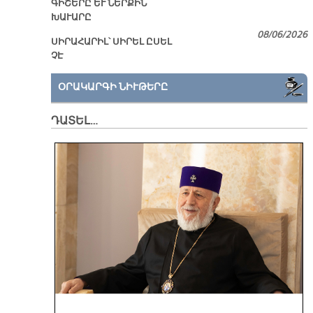
ԳԻՇԵՐԸ ԵՒ ՆԵՐՔԻՆ
ԽԱՒԱՐԸ
08/06/2026
ՍԻՐԱՀԱՐԻԼ՝ ՍԻՐԵԼ ԸՍԵԼ
ՉԷ
ՕՐԱԿԱՐԳԻ ՆԻՒԹԵՐԸ
ԴԱՏԵԼ…