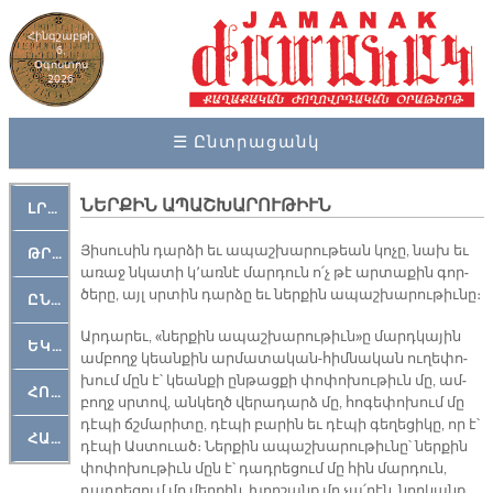
Հինգշաբթի
6,
Օգոստոս
2026
☰ Ընտրացանկ
ՆԵՐՔԻՆ ԱՊԱՇԽԱՐՈՒԹԻՒՆ
ԼՐԱՀՈՍ
Յի­սու­սին դար­ձի եւ ա­պաշ­խա­րու­թեան կո­չը, նախ եւ
ԹՐՔԱՀԱՅ ԿԵԱՆՔ
ա­ռաջ նկա­տի կ՚առ­նէ մար­դուն ո՛չ թէ ար­տա­քին գոր­
ծե­րը, այլ սրտին դար­ձը եւ ներ­քին ա­պաշ­խա­րու­թիւ­նը։
ԸՆԿԵՐԱՄՇԱԿՈՒԹԱՅԻՆ
Ար­դա­րեւ, «ներ­քին ա­պաշ­խա­րու­թիւն»ը մարդ­կա­յին
ԵԿԵՂԵՑԱԿԱՆ
ամ­բողջ կեան­քին ար­մա­տա­կան-հիմ­նա­կան ու­ղե­փո­
խում մըն է՝ կեան­քի ըն­թաց­քի փո­փո­խու­թիւն մը, ամ­
ՀՈԳԵՄՏԱՒՈՐ
բողջ սրտով, ան­կեղծ վե­րա­դարձ մը, հո­գե­փո­խում մը
դէ­պի ճշմա­րի­տը, դէ­պի բա­րին եւ դէ­պի գե­ղե­ցի­կը, որ է՝
ՀԱՐԹԱԿ
դէ­պի Աս­տուած։ Ներ­քին ա­պաշ­խա­րու­թիւ­նը՝ ներ­քին
փո­փո­խու­թիւն մըն է՝ դադ­րե­ցում մը հին մար­դուն,
դադ­րե­ցում մը մեղ­քին, խոր­շանք մը չա՛­րէն, նող­կանք