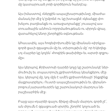
մը կա­տա­րուած յո­ռի գոր­ծե­րուն հան­դէպ։
Այս ի­մաս­տով, «ներ­քին ա­պաշ­խա­րու­թիւն»ը, միա­ժա­
մա­նակ իր մէջ կ՚ըմբռ­նէ ու կը խտաց­նէ «կեան­քը փո­
խել»ու բաղ­ձանքն ու ա­ռա­ջադ­րան­քը՝ յու­սա­լով աս­
տուա­ծա­յին ան­հուն ո­ղոր­մա­ծու­թեան ու սի­րոյն վրայ,
վստա­հե­լով Ա­նոր շնորհ­քին օգ­նու­թեան։
Ա­հա­ւա­սիկ, այս հո­գե­փո­խու­մին կը միա­նան «փրկչա­
գործ ցա­ւի զգա­ցում» մը եւ տխրու­թիւն մը՝ որ Ե­կե­ղեց­
ւոյ Հայ­րեր կը կո­չեն՝ «հո­գիին թա­խի­ծը» եւ «սրտի զղջու­
մը»։­
Այս կեր­պով, Քրիս­տո­սի դար­ձի կո­չը կը շա­րու­նա­կէ ներ­
մու­ծուիլ եւ տպա­ւո­րուիլ քրիս­տո­նեայ կեան­քե­րու մէջ։
Այս, կեր­պով մը, կոչ մըն է ա­մէն քրիս­տո­նեա­յի՝ ինք­զինք
մաք­րասր­բե­լու։ Ուս­տի ա­պաշ­խա­րու­թիւն եւ վե­րա­նո­
րոգ­ում յա­րա­տե­ւօ­րէն կը շա­րու­նա­կուի մար­դուս նե­
րաշ­խար­հին մէջ։
Բայց այս «դար­ձի գա­լու ճիգ»ը միայն մար­դու գործ չէ՛,
ան մղումն է զգա­ցուած սրտին, շնոր­հէ կո­չուած եւ