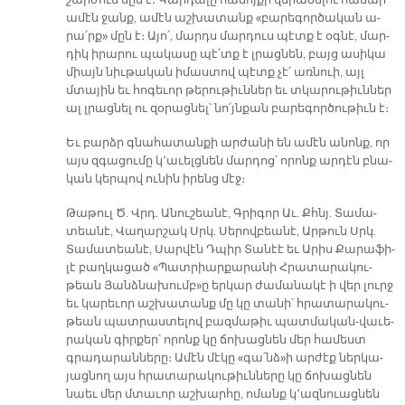
շար­ժում մըն է։ Կար­դա­լը հա­ճոյ­քի վե­րա­ծե­լու հա­մար
ա­մէն ջանք, ա­մէն աշ­խա­տանք «բա­րե­գոր­ծա­կան ա­
րա՛րք» մըն է։ Ա­յո՛, մարդս մար­դուս պէտք է օգ­նէ, մար­
դիկ ի­րա­րու պա­կա­սը պէ՛տք է լրաց­նեն, բայց ա­սի­կա
միայն նիւ­թա­կան ի­մաս­տով պէտք չէ՛ առ­նուի, այլ
մտա­յին եւ հո­գե­ւոր թե­րու­թիւն­ներ եւ տկա­րու­թիւն­ներ
ալ լրաց­նել ու զօ­րաց­նել՝ նո՛յն­քան բա­րե­գոր­ծու­թիւն է։
Եւ բարձր գնա­հա­տան­քի ար­ժա­նի են ա­մէն ա­նոնք, որ
այս զգա­ցու­մը կ՚ա­ւելց­նեն մար­դոց՝ ո­րոնք ար­դէն բնա­
կան կեր­պով ու­նին ի­րենց մէջ։
Թա­թուլ Ծ. Վրդ. Ա­նու­շեա­նէ, Գրի­գոր Աւ. Քհնյ. Տա­մա­
տեա­նէ, Վա­ղար­շակ Սրկ. Սե­րով­բեա­նէ, Ար­թուն Սրկ.
Տա­մա­տեա­նէ, Սար­վէն Դպիր Տա­նէէ եւ Ա­րիս Քա­րա­ֆի­
լէ բաղ­կա­ցած «Պատ­րիար­քա­րա­նի Հրա­տա­րա­կու­
թեան Յանձ­նա­խումբ»ը եր­կար ժա­մա­նա­կէ ի վեր լուրջ
եւ կա­րե­ւոր աշ­խա­տանք մը կը տա­նի՝ հրա­տա­րա­կու­
թեան պատ­րաս­տե­լով բազ­մա­թիւ պատ­մա­կան-վա­ւե­
րա­կան գիր­քեր՝ ո­րոնք կը ճո­խաց­նեն մեր հա­մեստ
գրա­դա­րան­նե­րը։ Ա­մէն մէ­կը «գա՛նձ»ի ար­ժէք ներ­կա­
յաց­նող այս հրա­տա­րա­կու­թիւն­նե­րը կը ճո­խաց­նեն
նաեւ մեր մտա­ւոր աշ­խար­հը, ո­մանք կ՚ազ­նուաց­նեն