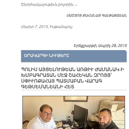
Շնոր­հա­կա­լու­թիւն բո­լո­րին…։
ՄԱՇ­ՏՈՑ ՔԱ­ՀԱ­ՆԱՅ ԳԱԼ­ՓԱՔ­ՃԵԱՆ
Մարտ 7, 2015, Իս­թան­պուլ
Երեքշաբթի, Ապրիլ 28, 2015
ՕՐԱԿԱՐԳԻ ՆԻՒԹԵՐԸ
ՊՈԼԻՍ ԱՅՑԵԼՈՒԹԵԱՆ ԱՌԹԻՒ ԺԱՄԱՆԱԿ-Ի
ԽՄԲԱԳՐԱՏԱՆ ՄԷՋ ՇԱՀԵԿԱՆ ԶՐՈՅՑ՝
ՍՓԻՒՌՔԱՀԱՅ ՊԱՏՄԱԲԱՆ ՎԱՐԱԳ
ԳԵԹՍԵՄԱՆԵԱՆԻ ՀԵՏ