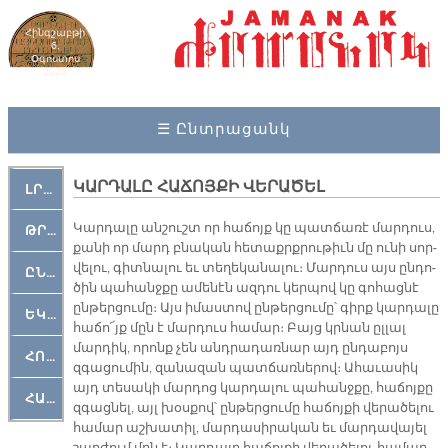
Հինգշաբթի
6,
Օգոստոս
2026
☰ Ընտրացանկ
ԿԱՐԴԱԼԸ ՀԱՃՈՅՔԻ ՎԵՐԱԾԵԼ
ԼՐԱՀՈՍ
Կար­դա­լը ան­շուշտ որ հա­ճոյք կը պատ­ճա­ռէ մար­դուս,
ԹՐՔԱՀԱՅ ԿԵԱՆՔ
քա­նի որ մարդ բնա­կան հե­տաքրք­րու­թիւն մը ու­նի սոր­
վե­լու, գիտ­նա­լու եւ տե­ղե­կա­նա­լու։ Մար­դուս այս ըն­դո­
ԸՆԿԵՐԱՄՇԱԿՈՒԹԱՅԻՆ
ծին պա­հանջ­քը ա­մե­նէն ազ­դու կեր­պով կը գո­հաց­նէ
ըն­թեր­ցու­մը։ Այս ի­մաս­տով ըն­թեր­ցու­մը՝ գիրք կար­դա­լը
ԵԿԵՂԵՑԱԿԱՆ
հա­ճո՜յք մըն է մար­դուս հա­մար։ Բայց կրնան ըլ­լալ
մար­դիկ, ո­րոնք չեն անդ­րա­դառնար այդ ըն­դա­բոյս
ՀՈԳԵՄՏԱՒՈՐ
զգա­ցու­մին, զա­նա­զան պատ­ճառ­նե­րով։ Ա­հա­ւա­սիկ
այդ տե­սա­կի մար­դոց կար­դա­լու պա­հանջ­քը, հա­ճոյ­քը
ՀԱՐԹԱԿ
զգաց­նել, այլ խօս­քով՝ ըն­թեր­ցու­մը հա­ճոյ­քի վե­րա­ծե­լու
հա­մար աշ­խա­տիլ, մար­դա­սի­րա­կան եւ մար­դա­վա­յել