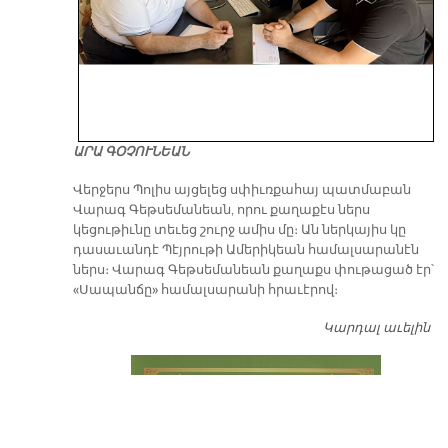
ԱՐԱ ԳՕՉՈՒՆԵԱՆ
Վերջերս Պոլիս այցելեց սփիւռքահայ պատմաբան
Վարագ Գեթսեմանեան, որու քաղաքէս ներս
կեցութիւնը տեւեց շուրջ ամիս մը։ Ան ներկայիս կը
դասաւանդէ Պէյրութի Ամերիկեան համալսարանէն
ներս։ Վարագ Գեթսեմանեան քաղաքս փութացած էր՝
«Սապանճը» համալսարանի հրաւէրով։
Կարդալ աւելին
Պո
այ
առ
ԺԱ
խ
մէ
զր