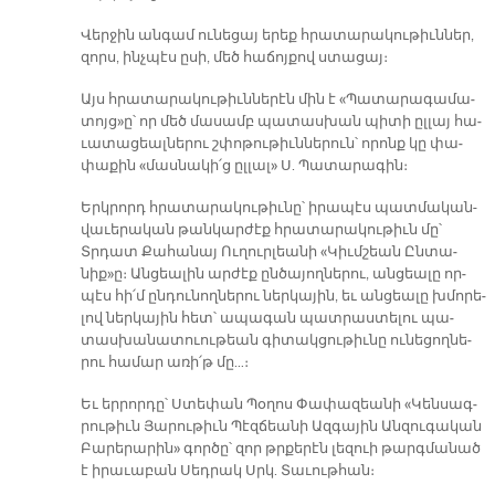
Վեր­ջին ան­գամ ու­նե­ցայ ե­րեք հրա­տա­րա­կու­թիւն­ներ,
զորս, ինչ­պէս ը­սի, մեծ հա­ճոյ­քով ստա­ցայ։
Այս հրա­տա­րա­կու­թիւն­նե­րէն մին է «Պա­տա­րա­գա­մա­
տոյց»ը՝ որ մեծ մա­սամբ պա­տաս­խան պի­տի ըլ­լայ հա­
ւա­տա­ցեալ­նե­րու շփո­թու­թիւն­նե­րուն՝ ո­րոնք կը փա­
փա­քին «մաս­նա­կի՛ց ըլ­լալ» Ս. Պա­տա­րա­գին։
Երկ­րորդ հրա­տա­րա­կու­թիւ­նը՝ ի­րա­պէս պատ­մա­կան-
վա­ւե­րա­կան թան­կար­ժէք հրա­տա­րա­կու­թիւն մը՝
Տրդատ Քա­հա­նայ Ու­ղուր­լեա­նի «Կիւմ­շեան Ըն­տա­
նիք»ը։ Ան­ցեա­լին ար­ժէք ըն­ծա­յող­նե­րու, ան­ցեա­լը որ­
պէս հի՛մ ըն­դու­նող­նե­րու ներ­կա­յին, եւ ան­ցեա­լը խմո­րե­
լով ներ­կա­յին հետ՝ ա­պա­գան պատ­րաս­տե­լու պա­
տաս­խա­նա­տուու­թեան գի­տակ­ցու­թիւ­նը ու­նե­ցող­նե­
րու հա­մար ա­ռի՛թ մը…։
Եւ եր­րոր­դը՝ Ստե­փան Պօ­ղոս Փա­փա­զեա­նի «Կեն­սագ­
րու­թիւն Յա­րու­թիւն Պէզ­ճեա­նի Ազ­գա­յին Ան­զու­գա­կան
Բա­րե­րա­րին» գոր­ծը՝ զոր թրքե­րէն լե­զուի թարգ­մա­նած
է ի­րա­ւա­բան Սեդ­րակ Սրկ. Տա­ւութ­հան։