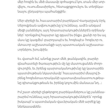
մեր հո­գին եւ մեծ մա­սամբ գո­հա­ցում կու տան մեր սոր­
վե­լու, ու­սում­նա­սի­րե­լու, հե­տաքրք­րուե­լու եւ տե­ղե­կա­
նա­լու ըն­դա­բոյս պա­հանջ­քին։
Մեր սի­րե­լի եւ հա­ւա­տա­րիմ բա­րե­կամ Վա­ղար­շակ Սրկ.
Սե­րով­բեան ազ­նուու­թիւ­նը կ՚ու­նե­նայ, ա­մէն ան­գամ
մե­զի յանձ­նե­լու այդ հրա­տա­րա­կու­թիւն­նե­րէն օ­րի­նակ­
ներ՝ ո­րոնց­մով հպարտ կը զգամ ես ինքս, քա­նի որ ես ալ
մաս կը կազ­մեմ -բա­րո­յա­պէս եւ հո­գե­պէս- հո­գե­ւոր ու
մտա­ւոր աշ­խա­տան­քի այդ պա­տուա­կան աշ­խա­տա­
ւոր­նե­րու խում­բին։
Եւ վստահ եմ, ա­նոնք շատ մեծ, թան­կա­գին, բարձր
գնա­հա­տե­լի ծա­ռա­յու­թիւն մը կը մա­տու­ցա­նեն ժո­ղո­
վուր­դին, եւ ի­րենց պար­տա­կա­նու­թիւ­նը կը կա­տա­րեն
պատ­մու­թեան նկատ­մամբ՝ հա­ւա­տա­րիմ մնա­լով ի­
րենց հո­գեմ­տա­ւո­րա­կա­նի պա­տաս­խա­նա­տուու­թեա­
նը գի­տակ­ցու­թեան եւ ի­րենց կո­չու­մին մա­նա­ւա՛նդ…։
Իմ շատ սի­րե­լի ըն­թեր­ցող բա­րե­կամ­նե­րուս կը յանձ­նա­
րա­րեմ ու­նե­նալ այդ հրա­տա­րա­կու­թիւն­նե­րէն՝ ո­րոնք
իս­կա­պէ՛ս պատ­մա­կան-վա­ւե­րա­կան մեծ ար­ժէք կը
ներ­կա­յաց­նեն։