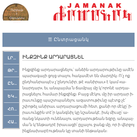
Ուրբաթ
7,
Օգոստոս
2026
☰ Ընտրացանկ
ԻՆՔԶԻՆՔ ԱՐԴԱՐԱՑՆԵԼ
ԼՐԱՀՈՍ
Ինք­զինք ար­դա­րաց­նե­լու՝ ան­ձին ար­դա­րու­թիւ­նը ա­մէն
ԹՐՔԱՀԱՅ ԿԵԱՆՔ
պա­րա­գա­յի ցոյց տա­լու հա­կա­մէտ են մար­դիկ։ Ո՛չ ոք
ընդ­հան­րա­պէս չ՚ըն­դու­նիր, թէ «ա­նի­րաւ» է կամ «ա­
ԸՆԿԵՐԱՄՇԱԿՈՒԹԱՅԻՆ
նար­դար», եւ ան­պայ­մա՛ն ճամ­բայ մը կ՚ո­րո­նէ ար­դա­
րաց­նե­լու հա­մար ինք­զինք։ Բայց մէ­կու մը իր ար­դար ի­
ԵԿԵՂԵՑԱԿԱՆ
րա­ւուն­քը պաշտ­պա­նե­լու ա­զա­տու­թիւ­նը պէտք չէ՛
շփո­թել ա­նի­րաւ ար­դա­րա­ցու­մի հետ, քա­նի որ մէ­կը՝ ի­
ՀՈԳԵՄՏԱՒՈՐ
րա­ւուն­քին տէ՛ր կանգ­նիլ կը նշա­նա­կէ, իսկ միւ­սը՝ ա­
ռանց նկա­տի ու­նե­նա­լու ար­դա­րու­թեան եզ­րը, ան­պայ­
ՀԱՐԹԱԿ
մա՛ն կ՚են­թադ­րէ ի­րա­ւա­ցի՛ ըլ­լա­լու ջանք մը, որ ի վեր­ջոյ
ինք­նա­խա­բէու­թեան կը տա­նի են­թա­կան։