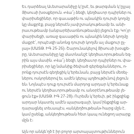
Եւ դար­ձեալ Ա­ւե­տա­րա­նի­չը կ՚ը­սէ, եւ թարգ­ման կ՚ըլ­լայ
Յի­սու­սի խօս­քե­րուն. «Վա՜յ ձե­զի, կեղ­ծա­ւոր դպիր­ներ ու
փա­րի­սե­ցի­ներ, որ գա­ւա­թին ու պնա­կին դուր­սի կող­մը
կը մաք­րէք, բայց ներ­սէն յափշ­տա­կու­թեամբ եւ ա­նի­
րա­ւու­թեամբ (ան­բա­րե­խառ­նու­թեամբ) լե­ցուն էք։ Կո՛յր
փա­րի­սե­ցի, ա­ռաջ գա­ւա­թին ու պնա­կին ներ­սի կող­մը
մաք­րէ՛, որ­պէս­զի ա­նոնց դուր­սի կողմն ալ մա­քուր ըլ­
լայ» (ՄԱՏԹ. ԻԳ 25-26)։ Շա­րու­նա­կե­լով Յի­սու­սի խօս­քե­
րը, Ա­ւե­տա­րա­նի­չը կը մատ­նան­շէ կեղ­ծա­ւո­րու­թեան եզ­
րին այս մա­սին. «Վա՜յ ձե­զի, կեղ­ծա­ւոր դպիր­ներ ու փա­
րի­սե­ցի­ներ, որ կը նմա­նիք ծե­փած գե­րեզ­ման­նե­րու, ո­
րոնք դուր­սէն գե­ղե­ցիկ կ՚ե­րեւ­նան, բայց ներ­սէն մե­ռել­
նե­րու ոս­կոր­նե­րով եւ ա­մէն կերպ պղծու­թիւ­նով լե­ցուն
են։ Նոյն­պէս դուք դուր­սէն մար­դոց ար­դար կ՚ե­րեւ­նաք
ու նե­րսէն կեղ­ծա­ւո­րու­թեամբ ու ա­նօ­րէ­նու­թեամբ լե­
ցուն էք» (ՄԱՏԹ. ԻԳ 27-28)։ Ու­րեմն կ՚ե­րե­ւի, թէ ինք­զինք
ար­դար նկա­տել ա­մէն պա­րա­գա­յի, կամ ինք­զինք ար­
դա­րաց­նել տե­ւա­պէս, «ան­կեղ­ծու­թեան» հարց մըն է,
կամ ը­սենք, ան­կեղ­ծու­թեան հետ կապ ու­նե­ցող ա­րարք
մըն է։
Այն որ ան­կե՛ղծ է իր բո­լոր ար­տա­յայ­տու­թիւն­նե­րուն