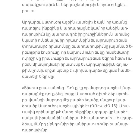
սա­րակշ­ռու­թիւն եւ ներ­դաշ­նա­կու­թիւն ի­րա­ւունք­նե­
րու…»։­
Ար­դա­րեւ Աս­տու­ծոյ աչ­քին «ա­տե­լի» է այն՝ որ ա­ռանց
դա­տե­լու, ինք­զինք կ՚ար­դա­րաց­նէ կամ իր ան­ձին ար­
դա­րու­թիւն կը պար­տադ­րէ իր շուր­ջին­նե­րուն՝ ա­ռանց
նկա­տի ու­նե­նա­լու իր ի­րա­ւուն­քին եւ ար­դա­րու­թեան
փո­խա­դարձ ի­րա­ւուն­քը եւ ար­դա­րու­թիւ­նը յայտ­նած ե­
րեւ­ոյ­թին էու­թիւ­նը, որ կա­խում ու­նի եւ կը հա­մե­մա­տի
ու­րի­շի մը ի­րա­ւուն­քի եւ ար­դա­րու­թեան եզ­րին հետ։ Ու­
րեմն միա­կող­մա­նի ի­րա­ւունք եւ ար­դա­րու­թիւն գո­յու­
թիւն չու­նի, միշտ պէտք է «փո­խա­դարձ» մը կամ հա­մե­
մա­տե­լի ե՛զր մը։
«Յի­սուս ը­սաւ ա­նոնց.- Դո՛ւք էք որ մար­դոց առ­ջեւ կ՚ար­
դա­րաց­նէք դուք ձեզ, բայց Աս­տուած գի­տէ ձեր սրտե­
րը. վասն­զի մար­դոց մէջ բարձր ե­ղա­ծը, մա­քուր կար­
ծուա­ծը Աս­տու­ծոյ առ­ջեւ պի՛ղծ է» (ՂՈՒԿ. ԺԶ 15)։ Ա­հա­
ւա­սիկ օ­րի­նա­կը՝ թէ մարդ ինք­զինք ար­դար կը կար­ծէ,
սա­կայն ի­րա­կա­նին՝ ա­նի­րաւ է եւ ա­նար­դա՛ր…­։ Եւ դար­
ձեալ, մա՛րդ չ՚ըն­դու­նիր իր ա­նի­րա­ւու­թիւ­նը եւ ա­նար­
դա­րու­թիւ­նը։