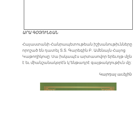
ԱՐԱ ԳՕՉՈՒՆԵԱՆ
​Հայաստանի Հանրապետութեան իշխանութիւնները
որոշած են դատել Տ.Տ. Գարեգին Բ. Ամենայն Հայոց
Կաթողիկոսը: Սա իսկապէս արտասովոր երեւոյթ մըն
է եւ միանշանակօրէն կ՚ենթադրէ գայթակղութիւն մը:
Կարդալ աւելին
Դ