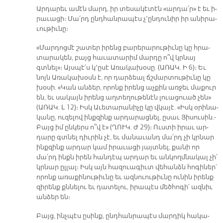
Ար­դա­րեւ ա­մէն մարդ, իր տե­սա­կէ­տէն «ար­դա՛ր» է եւ ի­
րա­ւա­ցի։ Մա՛րդ ընդ­հան­րա­պէս չ՚ըն­դու­նիր իր ա­նի­րա­
ւու­թիւ­նը։
«Մար­դոց­մէ շա­տեր ի­րենց բա­րե­րա­րու­թիւ­նը կը հրա­
տա­րա­կեն, բայց հա­ւա­տա­րիմ մար­դը ո՞վ կրնայ
գտնել»։ Այս­պէ՛ս կ՚ը­սէ Ա­ռա­կա­խօ­սը. (Ա­ՌԱԿ. Ի 6)։ Եւ
նոյն Առ­ա­կա­խօսն է, որ դար­ձեալ ճշմար­տու­թիւ­նը կը
խօ­սի. «Կան ան­ձեր, ո­րոնք ի­րենց աչ­քին առ­ջեւ մա­քուր
են, եւ սա­կայն ի­րենց աղ­տե­ղու­թե­նէն լուա­ցուած չեն»
(Ա­ՌԱԿ. Լ 12)։ Իսկ Ա­ւե­տա­րա­նի­չը կը վկա­յէ. «Իսկ օ­րի­նա­
կա­նը, ու­զե­լով ինք­զինք ար­դա­րաց­նել, ը­սաւ Յի­սու­սին.-
Բայց իմ ըն­կերս ո՞վ է» (ՂՈՒԿ. Ժ 29)։ Ուս­տի ի­րաւ ար­
դա­րը գտնել դիւ­րին չէ, եւ մա­նա­ւանդ մա՛րդ չի կրնար
ինք­զինք ար­դար կամ ի­րա­ւա­ցի յայտ­նել, քա­նի որ
մա՛րդ ինքն ի­րեն հան­դէպ ար­դար եւ ան­կողմ­նա­կալ չի՛
կրնար ըլ­լալ։ Իսկ այն հա­զուա­գիւտ վե­հանձն հո­գի­ներ՝
ո­րոնք ա­ռա­քի­նու­թիւ­նը եւ ազ­նուու­թիւ­նը ու­նին ի­րենք
զի­րենք քննե­լու եւ դա­տե­լու, ի­րա­պէս մեծ­հո­գի՛ ազ­նիւ
ան­ձեր են։
Բայց, ինչ­պէս ը­սինք, ընդ­հան­րա­պէս մար­դիկ հա­կա­