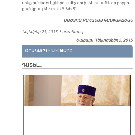
սոնք իմ ռն­­գունք­նե­րուս մէջ ծուխ են ու ա­մէն օր բոր­բո­
քած կրակ են» (Ե­ՍԱՅ. ԿԵ 5)։
ՄԱՇ­ՏՈՑ ՔԱ­ՀԱ­ՆԱՅ ԳԱԼ­ՓԱՔ­ՃԵԱՆ
Նո­յեմ­բեր 21, 2015, Իս­թան­պուլ
Շաբաթ, Դեկտեմբեր 5, 2015
ՕՐԱԿԱՐԳԻ ՆԻՒԹԵՐԸ
ԴԱՏԵԼ…