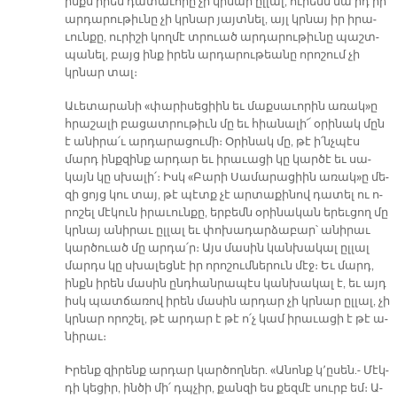
ինքն ի­րեն դա­տա­ւո­րը չի կրնար ըլ­լալ, ու­րեմն մա՛րդ իր
ար­դա­րու­թիւ­նը չի կրնար յայտ­նել, այլ կրնայ իր ի­րա­
ւուն­քը, ու­րի­շի կող­մէ տրուած ար­դա­րու­թիւ­նը պաշտ­
պա­նել, բայց ինք ի­րեն ար­դա­րու­թեա­նը ո­րո­շում չի
կրնար տալ։
Ա­ւե­տա­րա­նի «փա­րի­սե­ցիին եւ մաք­սա­ւո­րին ա­ռակ»ը
հրա­շա­լի բա­ցատ­րու­թիւն մը եւ հիա­նա­լի՜ օ­րի­նակ մըն
է ա­նի­րա՛ւ ար­դա­րա­ցու­մի։ Օ­րի­նակ մը, թէ ի՛նչ­պէս
մարդ ինք­զինք ար­դար եւ ի­րա­ւա­ցի կը կար­ծէ եւ սա­
կայն կը սխա­լի՛։ Իսկ «Բա­րի Սա­մա­րա­ցիին ա­ռակ»ը մե­
զի ցոյց կու տայ, թէ պէտք չէ ար­տա­քի­նով դա­տել ու ո­
րո­շել մէ­կուն ի­րա­ւուն­քը, եր­բեմն օ­րի­նա­կան ե­րեւ­ցող մը
կրնայ ա­նի­րաւ ըլ­լալ եւ փո­խա­դար­ձա­բար՝ ա­նի­րաւ
կար­ծուած մը ար­դա՛ր։ Այս մա­սին կան­խա­կալ ըլ­լալ
մարդս կը սխա­լեց­նէ իր ո­րո­շում­նե­րուն մէջ։ Եւ մարդ,
ինքն ի­րեն մա­սին ընդ­հան­րա­պէս կան­խա­կալ է, եւ այդ
իսկ պատ­ճա­ռով ի­րեն մա­սին ար­դար չի կրնար ըլ­լալ, չի
կրնար ո­րո­շել, թէ ար­դար է թէ ո՛չ կամ ի­րա­ւա­ցի է թէ ա­
նի­րաւ։
Ի­րենք զի­րենք ար­դար կար­ծող­ներ. «Ա­նոնք կ՚ը­սեն.- Մէկ­
դի կե­ցիր, ին­ծի մի՛ դպչիր, քան­զի ես քեզ­մէ սուրբ եմ։ Ա­