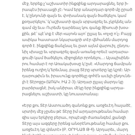
մէջ, եր­բեք չ՚աշ­խա­տիր ինք­զինք ար­դա­րաց­նել, երբ ի­
րա­պէս ի­րա­ւա­ցի չէ։ Կամ երբ ա­նար­դար գործ մը ը­րած
է, կ՚ըն­դու­նի զայն եւ փո­խա­նակ զայն ծած­կե­լու կամ
քօ­ղար­կե­լու՝ կ՚աշ­խա­տի զայն սրբագ­րել եւ չկրկնել ան­
գամ մը եւս։ Ու­րեմն դար­ձեալ կու գանք Յի­սու­սի խօս­
քին, թէ՝ պէ՛տք է մեր «ա­յո»ն ա­յո՛ ըլ­լայ եւ «ոչ»ը ո՛չ։ Բայց
ա­սի­կա հաս­տատ նկա­րագ­րի տէր վե­հանձն մար­դոց
գործ է. ինք­զինք ճանչ­նալ եւ ըստ այնմ վա­րուիլ, ըն­դու­
նիլ սխա­լը եւ սրբագ­րել զայն ա­ռանց ո­րե­ւէ ար­դա­րա­
ցու­մի կամ ծած­կե­լու մի­ջոց­ներ ո­րո­նե­լու…։ Այս­պի­սի­նե­
րու հա­մար է որ Ա­ռա­կա­խօ­սը կ՚ը­սէ. «Մար­դոց ճամ­բան
ի­րենց ու­ղիղ կ՚ե­րեւ­նայ, բայց Տէ­րը սրտե­րը կը կշռէ։ Ար­
դա­րու­թիւն եւ ի­րա­ւունք գոր­ծե­լը զո­հէն ա­ւե­լի ըն­դու­նե­
լի է Տէ­րո­ջը» (Ա­ՌԱԿ. ԻԱ 2-3)։ Ար­դար ըլ­լալ մարդս կը
բարձ­րաց­նէ, իսկ ա­նի­րաւ մէ­կը երբ ինք­զինք ար­դա­
րաց­նե­լու աշ­խա­տի, կը նուաս­տա­նայ։
«Երբ քու Տէր Աս­տուածդ զա­նոնք քու առ­ջե­ւէդ հա­լա­ծէ,
սրտիդ մէջ չը­սես թէ Տէ­րը իմ ար­դա­րու­թեանս հա­մար
զիս այս եր­կի­րը բե­րաւ, որ­պէս­զի ժա­ռան­գեմ, քան­զի
Տէ­րը այս ազ­գե­րը ի­րենց անօ­րէ­նու­թեա­նը հա­մար քու
առ­ջե­ւէդ կը վռնտէ» (Բ. Օ­ՐԻ­ՆԱՑ Թ 4)։ Ար­դա­րեւ, մարդ