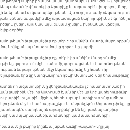
ած թողուց մարդը իր անձնական դատումին» (ՍԻՐ. ԺԵ 14), որպէսզ
ենայ անձա՛մբ փնտռել իր Արարիչը եւ ազատօրէն փարելով Անոր,
 լի եւ երանաւէտ կատարելութեան։ Այս ուղղութեամբ «Ազատութիւ
անութեան եւ կամքին մէջ արմատացած կարողութիւնն է գործելո
րծելու, ընելու այս կամ այն, եւ կամ չընելու. ինքնակամ վճռելու
լիք գործեր։
ամութեամբ իւրաքանչիւր ոք տէր է իր անձին։ Ուստի, մարդ որքան
ով, նո՛յնքան ալ մտածումով կը գործէ, կը շարժի։
մութեամբ իւրաքանչիւր ոք տէ՛ր է իր անձին։ Մարդուն մէջ
թիւնը զօրութի՛ւն մըն է աճումի, զարգացման եւ հասունութեան՝
ութեան եւ բարութեան մէջ։ Ազատութիւնը կը հասնի իր
լութեան, երբ կը կարգաւորուի դէպի Աստուած՝ մեր երանութիւնը
 ատեն որ ազատութիւնը վերջնականապէս չէ հաստատուած իր
ան բարիքին մէջ, որ Աստուած է, ան իր մէջ կը կրէ կարելիութիւնը
ու բարիին եւ չարին միջեւ», հետեւաբար կարելիութիւնը աճելու
ութեան մէջ եւ կամ սայթաքելու եւ մեղանչելո՛ւ։ Ազատութիւնը կը
է յատկապէ՛ս մարդկային արարքները։ Ան կը դառնայ աղբիւր
նքի կամ պարսաւանքի, արժանիքի կամ անարժանիքի։
քան աւելի բարիք կ՚ընէ, ա՛յնքան աւելի «ազատ» կ՚ըլլայ,