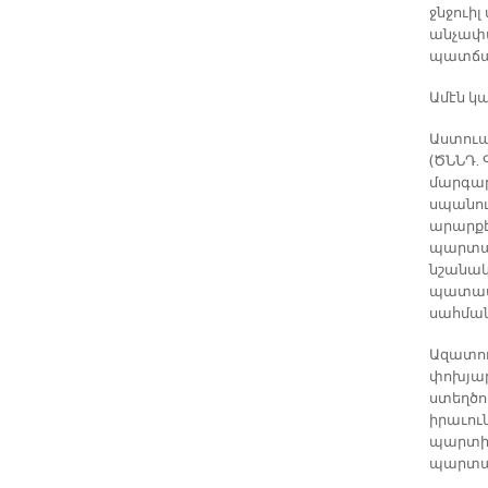
ջնջուի
անչափա
պատճա
Ամէն կ
Աստուած
(ԾՆՆԴ. 
մարգարէ
սպանու
արարքէ
պարտաւ
նշանակէ
պատասխ
սահման 
Ազատու
փոխյար
ստեղծո
իրաւու
պարտին
պարտակ