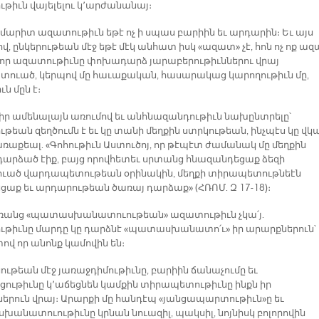
թիւն վայելելու կ՚արժանանայ։
ճշմարիտ ազատութիւն եթէ ոչ ի սպաս բարիին եւ արդարին։ Եւ այս
, ընկերութեան մէջ եթէ մէկ անհատ իսկ «ազատ» չէ, հոն ոչ ոք ա
ի որ ազատութիւնը փոխադարձ յարաբերութիւններու վրայ
ուած, կերպով մը հաւաքական, հասարակաց կարողութիւն մը,
ւն մըն է։
 իր ամենալայն առումով եւ անհնազանդութիւն նախընտրելը՝
թեան զեղծումն է եւ կը տանի մեղքին ստրկութեան, ինչպէս կը վկա
առաքեալ. «Գոհութիւն Աստուծոյ, որ թէպէտ ժամանակ մը մեղքին
դարձած էիք, բայց որովհետեւ սրտանց հնազանդեցաք ձեզի
ւած վարդապետութեան օրինակին, մեղքի տիրապետութնեէն
աք եւ արդարութեան ծառայ դարձաք» (ՀՌՈՄ. Զ 17-18)։
ռանց «պատասխանատուութեան» ազատութիւն չկա՛յ.
թիւնը մարդը կը դարձնէ «պատասխանատո՛ւ» իր արարքներուն՝
ով որ անոնք կամովին են։
ութեան մէջ յառաջդիմութիւնը, բարիին ճանաչումը եւ
ցութիւնը կ՚աճեցնեն կամքին տիրապետութիւնը ինքն իր
երուն վրայ։ Արարքի մը հանդէպ «յանցապարտութիւն»ը եւ
անատուութիւնը կրնան նուազիլ, պակսիլ, նոյնիսկ բոլորովին