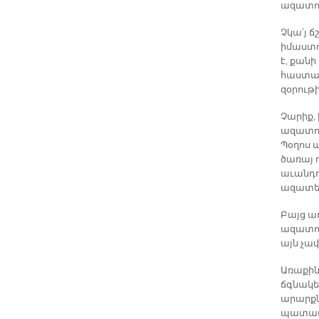
ազատու
Չկա՛յ 
իմաստով
է, քան
հաստատ
զօրութի
Չարիք,
ազատու
Պօղոս 
ծառայ 
աւանդո
ազատեց
Բայց ա
ազատու
այն չափ
Առաքին
ճգնակե
արարքն
պատասխ