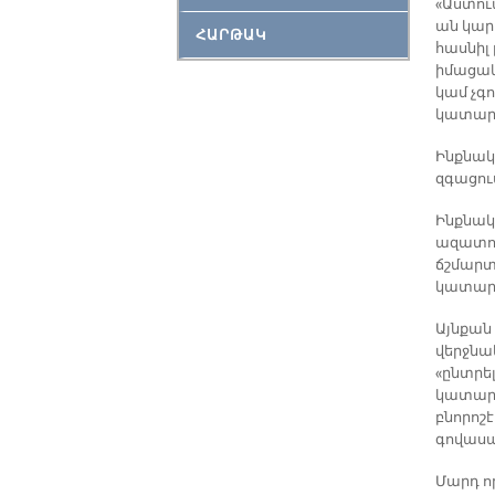
«Աստու
ան կար
ՀԱՐԹԱԿ
հասնիլ
իմացակ
կամ չգո
կատարե
Ինքնակ
զգացում
Ինքնակա
ազատու
ճշմարտ
կատարե
Այնքան
վերջնակ
«ընտրել
կատարել
բնորոշ
գովասա
Մարդ որ