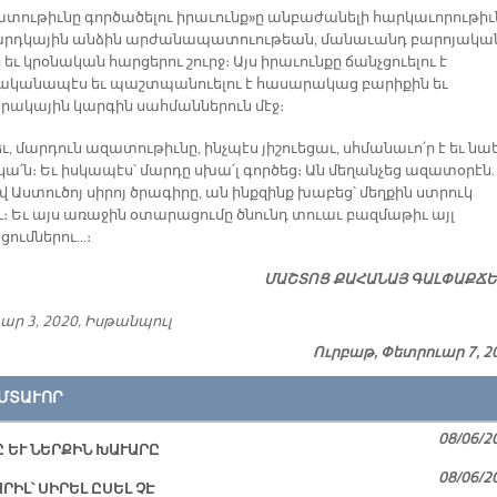
ատութիւնը գործածելու իրաւունք»ը անբաժանելի հարկաւորութիւ
մարդկային անձին արժանապատուութեան, մանաւանդ բարոյական
 եւ կրօնական հարցերու շուրջ։ Այս իրաւունքը ճանչցուելու է
կանապէս եւ պաշտպանուելու է հասարակաց բարիքին եւ
ակային կարգին սահմաններուն մէջ։
, մարդուն ազատութիւնը, ինչպէս յիշուեցաւ, սհմանաւո՛ր է եւ նաե
ա՛ն։ Եւ իսկապէս՝ մարդը սխա՛լ գործեց։ Ան մեղանչեց ազատօրէն.
վ Աստուծոյ սիրոյ ծրագիրը, ան ինքզինք խաբեց՝ մեղքին ստրուկ
։ Եւ այս առաջին օտարացումը ծնունդ տուաւ բազմաթիւ այլ
ումներու…։
ՄԱՇ­ՏՈՑ ՔԱ­ՀԱ­ՆԱՅ ԳԱԼ­ՓԱՔ­Ճ
ար 3, 2020, Իսթանպուլ
Ուրբաթ, Փետրուար 7, 2
ՄՏԱՒՈՐ
08/06/2
 ԵՒ ՆԵՐՔԻՆ ԽԱՒԱՐԸ
08/06/2
ՐԻԼ՝ ՍԻՐԵԼ ԸՍԵԼ ՉԷ