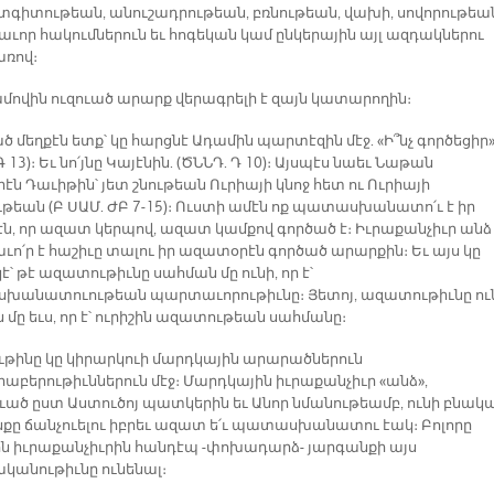
լ տգիտութեան, անուշադրութեան, բռնութեան, վախի, սովորութեա
ւոր հակումներուն եւ հոգեկան կամ ընկերային այլ ազդակներու
ռով։
ամովին ուզուած արարք վերագրելի է զայն կատարողին։
 մեղքէն ետք՝ կը հարցնէ Ադամին պարտէզին մէջ. «Ի՞նչ գործեցիր
Գ 13)։ Եւ նո՛յնը Կայէնին. (ԾՆՆԴ. Դ 10)։ Այսպէս նաեւ Նաթան
ն Դաւիթին՝ յետ շնութեան Ուրիայի կնոջ հետ ու Ուրիայի
թեան (Բ ՍԱՄ. ԺԲ 7-15)։ Ուստի ամէն ոք պատասխանատո՛ւ է իր
ն, որ ազատ կերպով, ազատ կամքով գործած է։ Իւրաքանչիւր անձ
ո՛ր է հաշիւը տալու իր ազատօրէն գործած արարքին։ Եւ այս կը
՝ թէ ազատութիւնը սահման մը ունի, որ է՝
անատուութեան պարտաւորութիւնը։ Յետոյ, ազատութիւնը ու
մը եւս, որ է՝ ուրիշին ազատութեան սահմանը։
թինը կը կիրարկուի մարդկային արարածներուն
աբերութիւններուն մէջ։ Մարդկային իւրաքանչիւր «անձ»,
ւած ըստ Աստուծոյ պատկերին եւ Անոր նմանութեամբ, ունի բնակ
նքը ճանչուելու իբրեւ ազատ ե՛ւ պատասխանատու էակ։ Բոլորը
 իւրաքանչիւրին հանդէպ -փոխադարձ- յարգանքի այս
անութիւնը ունենալ։