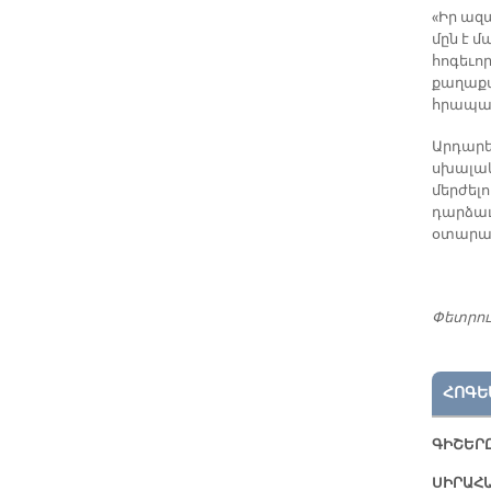
«Իր ազ
մըն է 
հոգեւոր
քաղաքա
հրապար
Արդարեւ
սխալակ
մերժելո
դարձաւ
օտարաց
Փետրու
ՀՈԳԵ
ԳԻՇԵՐԸ
ՍԻՐԱՀԱ