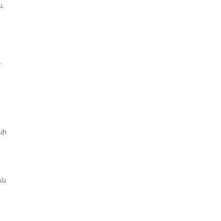
ն,
»
նի
ան