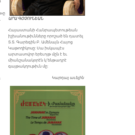
ի
ն»ը
ԱՐԱ ԳՕՉՈՒՆԵԱՆ
ւ
​Հայաստանի Հանրապետութեան
իշխանութիւնները որոշած են դատել
Տ.Տ. Գարեգին Բ. Ամենայն Հայոց
Կաթողիկոսը: Սա իսկապէս
արտասովոր երեւոյթ մըն է եւ
միանշանակօրէն կ՚ենթադրէ
գայթակղութիւն մը:
Կարդալ աւելին
Դատել…
։