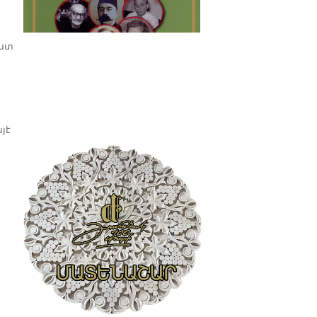
զատ
յէ