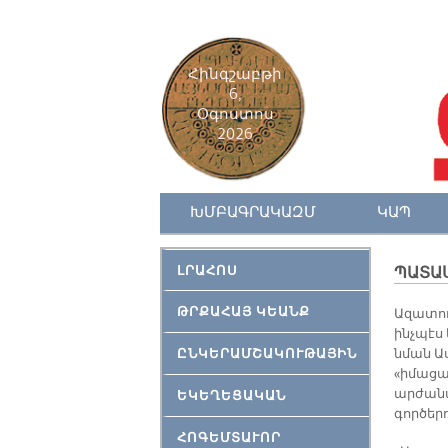
Հինգշաբթի
6,
Օգոստոս
2026
ԽՄԲԱԳՐԱԿԱԶՄ
ԿԱՊ
ԼՐԱՀՈՍ
ՊԱՏԱ
ԹՐՔԱՀԱՅ ԿԵԱՆՔ
Ազատու
ինչպէս 
ԸՆԿԵՐԱՄՇԱԿՈՒԹԱՅԻՆ
նման Ա
«իմացա
արժանա
ԵԿԵՂԵՑԱԿԱՆ
գործեր
ՀՈԳԵՄՏԱՒՈՐ