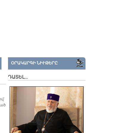
ՕՐԱԿԱՐԳԻ ՆԻՒԹԵՐԸ
ԴԱՏԵԼ…
վ՝
ւած