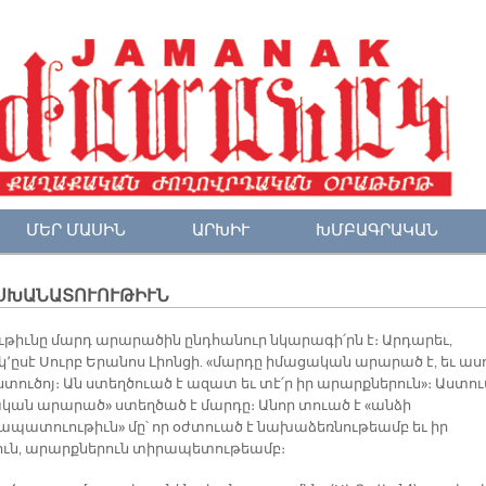
ՄԵՐ ՄԱՍԻՆ
ԱՐԽԻՒ
ԽՄԲԱԳՐԱԿԱՆ
ՍԽԱՆԱՏՈՒՈՒԹԻՒՆ
թիւնը մարդ արարածին ընդհանուր նկարագի՛րն է։ Արդարեւ,
կ՚ըսէ Սուրբ Երանոս Լիոնցի. «մարդը իմացական արարած է, եւ ասո
ստուծոյ։ Ան ստեղծուած է ազատ եւ տէ՛ր իր արարքներուն»։ Աստո
կան արարած» ստեղծած է մարդը։ Անոր տուած է «անձի
պատուութիւն» մը՝ որ օժտուած է նախաձեռնութեամբ եւ իր
ուն, արարքներուն տիրապետութեամբ։