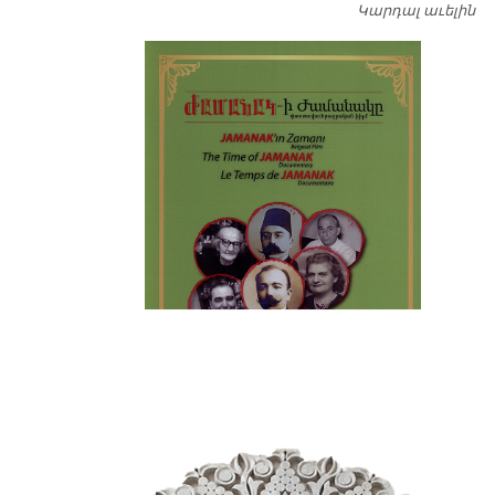
Կարդալ աւելին
Դ