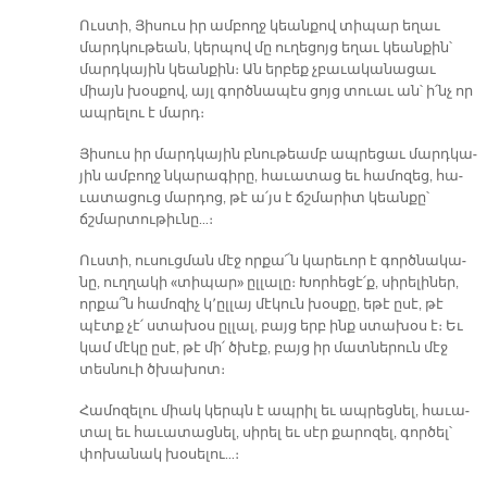
Ուս­տի, Յի­սուս իր ամ­բողջ կեան­քով տի­պար ե­ղաւ
մարդ­կու­թեան, կեր­պով մը ու­ղե­ցոյց ե­ղաւ կեան­քին՝
մարդ­կա­յին կեան­քին։ Ան եր­բեք չբա­ւա­կա­նա­ցաւ
միայն խօս­քով, այլ գործ­նա­պէս ցոյց տուաւ ան՝ ի՛նչ որ
ապ­րե­լու է մարդ։
Յի­սուս իր մարդ­կա­յին բնու­թեամբ ապ­րե­ցաւ մարդ­կա­
յին ամ­բողջ նկա­րա­գի­րը, հա­ւա­տաց եւ հա­մո­զեց, հա­
ւա­տա­ցուց մար­դոց, թէ ա՛յս է ճշմա­րիտ կեան­քը՝
ճշմար­տու­թիւ­նը…։
Ուս­տի, ու­սուց­ման մէջ որ­քա՜ն կա­րե­ւոր է գործ­նա­կա­
նը, ուղ­ղա­կի «տի­պար» ըլ­լա­լը։ Խոր­հե­ցէ՛ք, սի­րե­լի­ներ,
որ­քա՞ն հա­մո­զիչ կ՚ըլ­լայ մէ­կուն խօս­քը, ե­թէ ը­սէ, թէ
պէտք չէ՛ ստա­խօս ըլ­լալ, բայց երբ ինք ստա­խօս է։ Եւ
կամ մէ­կը ը­սէ, թէ մի՛ ծխէք, բայց իր մատ­նե­րուն մէջ
տես­նուի ծխա­խոտ։
Հա­մո­զե­լու միակ կերպն է ապ­րիլ եւ ապ­րեց­նել, հա­ւա­
տալ եւ հա­ւա­տաց­նել, սի­րել եւ սէր քա­րո­զել, գոր­ծել՝
փո­խա­նակ խօ­սե­լու…։