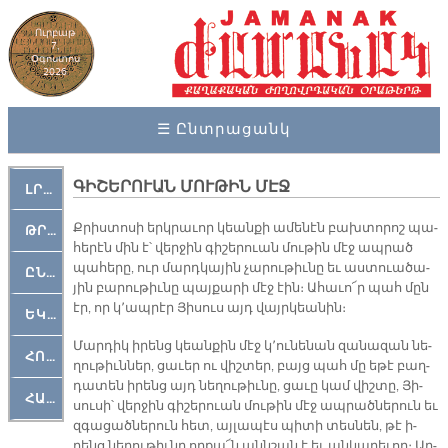
Ուրբաթ
7,
Օգոստոս
2026
☰ Ընտրացանկ
ԳԻՇԵՐՈՒԱՆ ՄՈՒԹԻՆ ՄԷՋ
ԼՐԱՀՈՍ
Քրիս­տո­սի երկ­րա­ւոր կեան­քի ա­մե­նէն բախ­տո­րոշ պա­
ԹՐՔԱՀԱՅ ԿԵԱՆՔ
հե­րէն մին է՝ վեր­ջին գի­շե­րուան մու­թին մէջ ապ­րած
պա­հե­րը, ուր մարդ­կա­յին չա­րու­թիւ­նը եւ աս­տուա­ծա­
ԸՆԿԵՐԱՄՇԱԿՈՒԹԱՅԻՆ
յին բա­րու­թիւ­նը պայ­քա­րի մէջ էին։ Ա­հա­ւո՜ր պահ մըն
էր, որ կ՚ապ­րէր Յի­սուս այդ վայր­կեա­նին։
ԵԿԵՂԵՑԱԿԱՆ
Մար­դիկ ի­րենց կեան­քին մէջ կ՚ու­նե­նան զա­նա­զան նե­
ՀՈԳԵՄՏԱՒՈՐ
ղու­թիւն­ներ, ցա­ւեր ու վիշ­տեր, բայց պահ մը ե­թէ բաղ­
դա­տեն ի­րենց այդ նե­ղու­թիւ­նը, ցա­ւը կամ վիշ­տը, Յի­
ՀԱՐԹԱԿ
սու­սի՝ վեր­ջին գի­շե­րուան մու­թին մէջ ապ­րած­նե­րուն եւ
զգա­ցած­նե­րուն հետ, այ­լա­պէս պի­տի տես­նեն, թէ ի­
րենց նե­ղու­թիւ­նը որ­քա՜ն անն­շան է եւ ան­կա­րե­ւոր։ Ար­