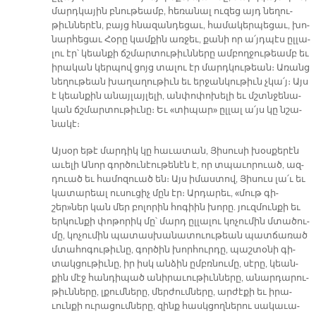
մարդ­կա­յին բնու­թեամբ, հե­ռա­նալ ու­զեց այդ նե­ղու­
թիւն­նե­րէն, բայց հնա­զան­դե­ցաւ, հա­մա­կեր­պե­ցաւ, խո­
նար­հե­ցաւ Հօ­րը կամ­քին առ­ջեւ, քա­նի որ ա՛յդ­պէս ըլ­լա­
լու էր՝ կեան­քի ճշմար­տու­թիւն­նե­րը ամ­բող­ջու­թեամբ եւ
ի­րա­կան կեր­պով ցոյց տա­լու էր մարդ­կու­թեան։ Ա­ռանց
նե­ղու­թեան խա­ղա­ղու­թիւն եւ եր­ջան­կու­թիւն չկա՛յ։ Այս
է կեան­քին ա­նայ­լայ­լե­լի, ան­փո­փո­խե­լի եւ մշտնջե­նա­
կան ճշմար­տու­թիւ­նը։ Եւ «տի­պար» ըլ­լալ ա՛յս կը նշա­
նա­կէ։
Այ­սօր ե­թէ մար­դիկ կը հա­ւա­տան, Յի­սու­սի խօս­քե­րէն
ա­ւե­լի Ա­նոր գոր­ծու­նէու­թե­նէն է, որ տպա­ւո­րուած, ազ­
դուած եւ հա­մո­զուած են։ Այս ի­մաս­տով, Յի­սուս լա՛ւ եւ
կա­տա­րեալ ու­սու­ցիչ մըն էր։ Ար­դա­րեւ, «մութ գի­
շեր»ներ կան մեր բո­լո­րին հո­գիին խո­րը. յուզ­մուն­քի եւ
եր­կուն­քի փո­թո­րիկ մը՝ մարդ ըլ­լա­լու կո­չու­մին մտա­ծու­
մը, կո­չու­մին պա­տաս­խա­նա­տուու­թեան պատ­ճա­ռած
մտա­հո­գու­թիւ­նը, գոր­ծին խոր­հուր­դը, պաշ­տօ­նի գի­
տակ­ցու­թիւ­նը, իր իսկ ան­ձին ըմբռ­նու­մը, սէ­րը, կեան­
քին մէջ հան­դի­պած ա­նի­րա­ւու­թիւն­նե­րը, ա­նար­դա­րու­
թիւն­նե­րը, լքում­նե­րը, մեր­ժում­նե­րը, ար­ժէ­քի եւ ի­րա­
ւուն­քի ու­րա­ցում­նե­րը, զինք հասկ­ցող­նե­րու սա­կա­ւա­