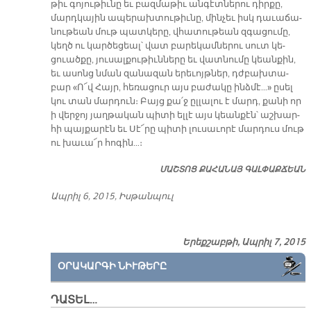
թիւ գո­յու­թիւ­նը եւ բազ­մա­թիւ ան­գէտ­նե­րու դիր­քը,
մարդ­կա­յին ա­պե­րախ­տու­թիւ­նը, մին­չեւ իսկ դա­ւա­ճա­
նու­թեան մութ պատ­կե­րը, վհա­տու­թեան զգա­ցու­մը,
կեղծ ու կար­ծե­ցեալ՝ վատ բա­րե­կամ­նե­րու սուտ կե­
ցուած­քը, յու­սալ­քու­թիւն­նե­րը եւ վատ­նու­մը կեան­քին,
եւ ա­սոնց նման զա­նա­զան ե­րե­ւոյթ­ներ, դժբախ­տա­
բար «Ո՜վ Հայր, հե­ռա­ցուր այս բա­ժա­կը ինձ­մէ…» ը­սել
կու տան մար­դուն։ Բայց քա՛ջ ըլ­լա­լու է մարդ, քա­նի որ
ի վեր­ջոյ յաղ­թա­կան պի­տի ել­լէ այս կեան­քէն՝ աշ­խար­
հի պայ­քա­րէն եւ Սէ՜­րը պի­տի լու­սա­ւո­րէ մար­դուս մութ
ու խա­ւա՜ր հո­գին…։
ՄԱՇ­ՏՈՑ ՔԱ­ՀԱ­ՆԱՅ ԳԱԼ­ՓԱՔ­ՃԵԱՆ
Ապ­րիլ 6, 2015, Իս­թան­պուլ
Երեքշաբթի, Ապրիլ 7, 2015
ՕՐԱԿԱՐԳԻ ՆԻՒԹԵՐԸ
ԴԱՏԵԼ…