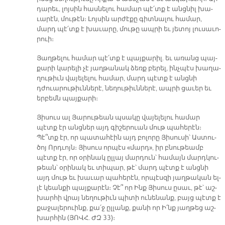
դա­րեւ, լոյ­սին հաս­նե­լու հա­մար պէ՛տք է անց­նիլ խա­
ւա­րէն, մու­թէն։ Լոյ­սին ար­ժէ­քը գիտ­նա­լու հա­մար,
մարդ պէ՛տք է խա­ւա­րը, մու­թը ապ­րի եւ յե­տոյ լու­սա­ւո­
րուի։
Յաղ­թե­լու հա­մար պէ՛տք է պայ­քա­րիլ. եւ ա­ռանց պայ­
քա­րի կա­րե­լի չէ յաղ­թա­նակ ձեռք բե­րել, ինչ­պէս խա­ղա­
ղու­թիւն վա­յե­լե­լու հա­մար, մարդ պէտք է անց­նի
դժուա­րու­թիւն­նե­րէ, նե­ղու­թիւն­նե­րէ, ապ­րի ցա­ւեր եւ
եր­բեմն պայ­քա­րի։
Յի­սուս ալ Յա­րու­թեան պսա­կը վա­յե­լե­լու հա­մար
պէտք էր անց­ներ այդ գի­շե­րուան մութ պա­հե­րէն։
Պէ՞տք էր, որ պա­տա­հէին այդ բո­լո­րը Յի­սու­սի՝ Աս­տու­
ծոյ Որդ­ւոյն։ Յի­սուս որ­պէս «մարդ», իր բնու­թեամբ
պէտք էր, որ օ­րի­նակ ըլ­լայ մար­դուն՝ հա­մայն մարդ­կու­
թեան՝ օ­րի­նակ եւ տի­պար, թէ՝ մարդ պէտք է անց­նի
այդ մութ եւ խա­ւար պա­հե­րէն, որ­պէս­զի յաղ­թա­կան ել­
լէ կեան­քի պայ­քա­րէն։ Չէ՞ որ Ինք Յի­սուս ը­սաւ, թէ՝ աշ­
խար­հի վրայ նե­ղու­թիւն պի­տի ու­նե­նանք, բայց պէտք է
քա­ջա­լե­րուինք, քա՛ջ ըլ­լանք, քա­նի որ Ի՛նք յաղ­թեց աշ­
խար­հին (ՅՈՎՀ. ԺԶ 33)։