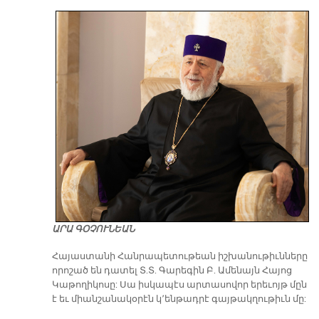
ԱՐԱ ԳՕՉՈՒՆԵԱՆ
​Հայաստանի Հանրապետութեան իշխանութիւնները
որոշած են դատել Տ.Տ. Գարեգին Բ. Ամենայն Հայոց
Կաթողիկոսը: Սա իսկապէս արտասովոր երեւոյթ մըն
է եւ միանշանակօրէն կ՚ենթադրէ գայթակղութիւն մը: