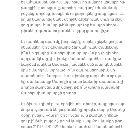
Եւ ա­հա­ւա­սիկ Յի­սուս այս ը­րաւ իր ամ­բողջ կեան­քի ըն­
թաց­քին՝ խօ­սե­ցաւ, քա­րո­զեց, բայց նոյն ժա­մա­նակ
բժշկեց, գոր­ծեց, խօս­քերն ու քա­րոզ­նե­րը ապ­րե­ցաւ։ Եւ
նոյ­նը կա­տա­րեց նաեւ վեր­ջին գի­շե­րուան մու­թին մէջ,
ցոյց տա­լու հա­մար, թէ մարդ պէ՛տք է ապ­րի նե­ղու­
թիւն­ներ, դժուա­րու­թիւն­ներ, զգայ ցաւ ու վիշտ։
Եւ դար­ձեալ պահ մը խոր­հե­ցէ՛ք, սի­րե­լի ըն­թեր­ցող բա­
րե­կամ­ներ, ե­թէ գիտ­նա­յիք ձեր մա­հուան ժամ­կէ­տը,
ի՞նչ կը զգա­յիք։ Բա­րե­բախ­տա­բար մա՛րդ չի գի­տեր
այդ ժամ­կէ­տը, չի գի­տեր մա­հուան պահն ու ժա­մը, եւ
կար­ծեմ ա­սի­կա Աս­տու­ծոյ ա­մե­նէն մեծ պար­գեւ­նե­րէն
մին է մար­դուն տրուած։ Ի՜նչ ցաւ ու նե­ղու­թիւն կը
պատ­ճա­ռէր մար­դուս, ե­թէ գիտ­նար այդ ա­հա­ւոր պա­
հը, ժա­մա­նա­կը։ Մարդ չի գի­տեր նաեւ իր ա­պա­գան, չի
գի­տեր վայր­կեան մը վեր­ջը, թէ ի՞նչ պի­տի պա­տա­հի։
Բա­րե­բախ­տա­բար չի գի­տեր…։
Եւ Յի­սուս գի­տէր։ Եւ ո­րով­հե­տեւ գի­տէր, ապ­րե­ցաւ այդ
մութ գի­շե­րուան նե­ղու­թիւն­նե­րը, որ­պէս մարդ։ Ա­ղօ­թեց
Հօ­րը, ը­սե­լով. «Հա՛յր, ե­թէ ու­զես՝ այս բա­ժա­կը հե­ռա­
ցո՛ւր ինձ­մէ, բայց ո՛չ թէ իմ կամքս, այլ Քո՛ւ կամքդ թող
ըլ­լայ» (ՂՈՒԿ. ԻԲ 42)։ Այ­սինքն, պահ մը, մարդ­կայ­նօ­րէն,