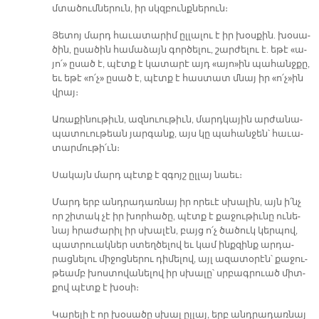
մտա­ծում­նե­րուն, իր սկզբունք­նե­րուն։
Յե­տոյ մարդ հա­ւա­տա­րիմ ըլ­լա­լու է իր խօս­քին. խօ­սա­
ծին, ը­սա­ծին հա­մա­ձայն գոր­ծե­լու, շար­ժե­լու է. ե­թէ «ա­
յո՛» ը­սած է, պէտք է կա­տա­րէ այդ «ա­յո»ին պա­հանջ­քը,
եւ ե­թէ «ո՛չ» ը­սած է, պէտք է հաս­տատ մնայ իր «ո՛չ»ին
վրայ։
Ա­ռա­քի­նու­թիւն, ազ­նուու­թիւն, մարդ­կա­յին ար­ժա­նա­
պա­տուու­թեան յար­գանք, այս կը պա­հան­ջեն՝ հա­ւա­
տար­մու­թի՛ւն։
Սա­կայն մարդ պէտք է զգոյշ ըլ­լայ նաեւ։
Մարդ երբ անդ­րա­դառ­նայ իր ո­րե­ւէ սխա­լին, այն ի՛նչ
որ շի­տակ չէ իր խոր­հա­ծը, պէտք է քա­ջու­թիւ­նը ու­նե­
նայ հրա­ժա­րիլ իր սխա­լէն, բայց ո՛չ ծա­ծուկ կեր­պով,
պատ­րուակ­ներ ստեղ­ծե­լով եւ կամ ինք­զինք ար­դա­
րաց­նե­լու մի­ջոց­նե­րու դի­մե­լով, այլ ա­զա­տօ­րէն՝ քա­ջու­
թեամբ խոս­տո­վա­նե­լով իր սխա­լը՝ սրբագ­րուած միտ­
քով պէտք է խօ­սի։
Կա­րե­լի է որ խօ­սա­ծը սխալ ըլ­լայ, երբ անդ­րա­դառ­նայ