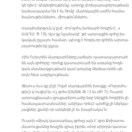
կե՛ղծ» է։ Ան­կեղ­ծու­թիւ­նը, ա­ռողջ փոխ­յա­րա­բե­րու­թեան
նա­խա­պայ­մա՛նն է եւ հի­մը՝ մարդ­կա­յին ա­մէն հա­մա­
ձայ­նու­թիւն­նե­րու, միու­թիւն­նե­րու։
Սաղ­մո­սեր­գուն կ՚ը­սէ. «Իմ զոհս խո­նարհ հո­գին է…»
(ՍԱՂՄ. Ծ 19)։ Այս կը նշա­նա­կէ՝ թէ ար­տա­քին զո­հը իս­
կա­կան ըլ­լա­լու հա­մար, պէտք է հո­գե­ւոր զո­հին ար­տա­
յայ­տու­թիւ­նը ըլ­լայ։
Հին Ուխ­տին մար­գա­րէ­նե­րը յա­ճախ դա­տա­պար­տած
են այն զո­հե­րը՝ ո­րոնք կա­տա­րուած են ա­ռանց հո­գե­
կան մաս­նակ­ցու­թեան կամ ա­ռանց մեր­ձա­ւո­րին սի­
րոյն հետ ա­ռըն­չու­թեան։
Յի­սուս եւս կը յի­շէ Ով­սէ մար­գա­րէին խօս­քը. «Ո­ղոր­մու­
թիւն կ՚ու­զեմ եւ ո՛չ զոհ» (ՄԱՏԹ. Թ 13 եւ ԺԲ 7)։ Ուս­տի
ար­տաք­նա­պէս ցու­ցա­բե­րուա­ծը երբ ներ­քին հո­գիին չի
հա­մա­պա­տաս­խա­ներ, ա­նի­կա ո­րե­ւէ ար­ժէք չի ներ­կա­
յաց­ներ, քա­նի որ ան­կեղծ չէ եւ խա­բէա­կա՛ն։
Ուս­տի «միակ կա­տա­րեալ զոհ»ը այն է՝ զոր Քրիս­տոս
մա­տու­ցա­նեց Խա­չին վրայ իբ­րեւ «Հօր սի­րոյն» կա­տա­