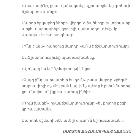
«Ա­հա­ւա­սի՛կ», ը­սաւ վա­նա­կա­նը. «քու առ­ջեւ կը գտնուի
ճշմար­տու­թիւ­նը»։
­Մար­դը եր­կա­րեց ձեռ­քը, վեր­ցուց ծած­կո­ցը եւ տե­սաւ իր
առ­ջեւ սար­սա­փե­լի, զզուե­լի, վա­խազ­դու դէմք մը։
Վախ­ցաւ եւ ետ ետ գնաց։
«Ի՞նչ է այս», հար­ցուց մար­դը. «ա՞յս է ճշմար­տու­թիւ­նը»։­
Եւ Ճշմար­տու­թիւ­նը պա­տաս­խա­նեց.
«Ա­յո՛, այդ ես եմ՝ ճշմար­տու­թի՛ւ­նը»։
«Բայց ի՜նչ սար­սա­փե­լի ես դուն», ը­սաւ մար­դը. «քեզ­մէ
սար­սա­փե­լի ո՛չ մէկ բան կայ, ի՞նչ պէտք է ը­սեմ մար­դոց
քու մա­սիդ, ո՞վ կը հա­ւա­տայ ին­ծի»։
«Դուն խա­բէ՛», ը­սաւ ճշմար­տու­թիւ­նը. «եւ բո­լո­րը քե­զի
կը հա­ւա­տան»։
­Մար­դիկ ճշմա­րի­տէն ա­ւե­լի սու­տի՛ն կը հա­ւա­տան…։
ՄԱՇ­ՏՈՑ ՔԱ­ՀԱ­ՆԱՅ ԳԱԼ­ՓԱՔ­ՃԵԱՆ