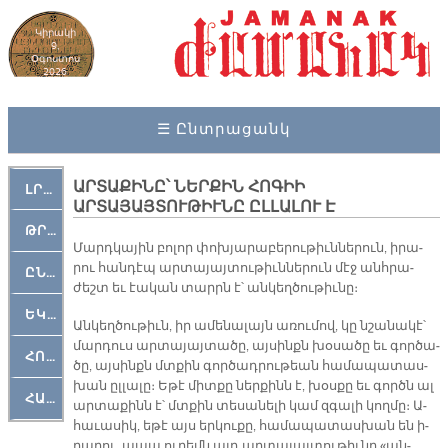
Կիրակի
9,
Օգոստոս
2026
☰ Ընտրացանկ
ԱՐՏԱՔԻՆԸ՝ ՆԵՐՔԻՆ ՀՈԳԻԻ
ԼՐԱՀՈՍ
ԱՐՏԱՅԱՅՏՈՒԹԻՒՆԸ ԸԼԼԱԼՈՒ Է
ԹՐՔԱՀԱՅ ԿԵԱՆՔ
Մարդ­կա­յին բո­լոր փոխ­յա­րա­բե­րու­թիւն­նե­րուն, ի­րա­
րու հան­դէպ ար­տա­յայ­տու­թիւն­նե­րուն մէջ անհ­րա­
ԸՆԿԵՐԱՄՇԱԿՈՒԹԱՅԻՆ
ժեշտ եւ էա­կան տարրն է՝ ան­կեղ­ծու­թիւ­նը։
ԵԿԵՂԵՑԱԿԱՆ
Ան­կեղ­ծու­թիւն, իր ա­մե­նա­լայն ա­ռու­մով, կը նշա­նա­կէ՝
մար­դուս ար­տա­յայ­տա­ծը, այ­սինքն խօ­սա­ծը եւ գոր­ծա­
ՀՈԳԵՄՏԱՒՈՐ
ծը, այ­սինքն մտքին գոր­ծադ­րու­թեան հա­մա­պա­տաս­
խան ըլ­լա­լը։ Ե­թէ միտ­քը ներ­քինն է, խօս­քը եւ գործն ալ
ՀԱՐԹԱԿ
ար­տա­քինն է՝ մտքին տե­սա­նե­լի կամ զգա­լի կող­մը։ Ա­
հա­ւա­սիկ, ե­թէ այս եր­կու­քը, հա­մա­պա­տաս­խան են ի­
րա­րու, ա­պա ու­րեմն այդ ար­տա­յայ­տու­թիւ­նը «ան­