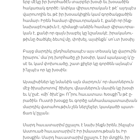
երբ մէ­կը իր խոր­հա­ծէն տար­բեր խօ­սի եւ խօ­սա­ծին
հա­կա­ռակ գոր­ծէ։ Ա­սի­կա վի­րա­ւո­րա­կան է թէ՛ այդ­պէս
վա­րուո­ղին եւ թէ իր խօ­սա­կի­ցին կամ գոր­ծակ­ցա­­ծին
հա­մար։ Ի­րեն հա­մար վի­րա­ւո­րա­կան է, քա­նի որ ինք­
նա­խա­բէու­թիւն է, դի­մա­ցի ան­ձին հա­մար վի­րա­ւո­րա­
կան է, քա­նի որ զայն խա­բել կը նշա­նա­կէ, ի­րա­կա­նու­
թիւ­նը ծած­կել ձե­ւով մը, փո­խել, այ­սինքն՝ սո՛ւտ խօ­սիլ։
Բայց մար­դիկ, ընդ­հան­րա­պէս այս տե­սակ կը վա­րուին
ի­րա­րու՝ մա՛րդ խոր­հա­ծը չի խօ­սիր, կամ պա­կա­սը կ՚ը­
սէ եւ կամ փո­խուա­ծը, շատ քի­չեր կը գոր­ծեն այն­պէս՝
ի՛նչ­պէս որ կը խօ­սին։
Այս­պի­սի­ներ կը նմա­նին այն մար­դուն՝ որ մատ­նե­րուն
մէջ ծխա­խո­տով՝ ծխե­լու վնաս­նե­րուն մա­սին կը խօ­սի
եւ կ՚ը­սէ. «մի՛ ծխէ՛ք»։ Ո՞­րու հա­ւա­տաս։ Խօս­քի՞ն թէ ը­
րա­ծին։ Ուս­տի խօս­քը եւ գոր­ծը ան­հա­մա­պա­տաս­խան
մար­դիկ վստա­հութիւն չեն ներշն­չեր, կաս­կա­ծի պատ­
ճառ կ՚ըլ­լան։
Մարդ հա­ւա­տա­րիմ ըլ­լա­լու է նախ ինքն ի­րեն, ինչ­պէս
Աս­տուած հա­ւա­տա­րիմ է Իր ի­մաս­տու­թեան եւ Իր
խօս­քին։ Մարդ հա­ւա­տա­րիմ ըլ­լա­լու է իր մտքին, իր