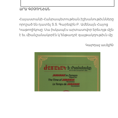
ԱՐԱ ԳՕՉՈՒՆԵԱՆ
​Հայաստանի Հանրապետութեան իշխանութիւնները
որոշած են դատել Տ.Տ. Գարեգին Բ. Ամենայն Հայոց
Կաթողիկոսը: Սա իսկապէս արտասովոր երեւոյթ մըն
է եւ միանշանակօրէն կ՚ենթադրէ գայթակղութիւն մը:
Կարդալ աւելին
Դ