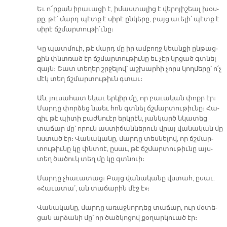
Եւ ո՜ր­քան ի­րա­ւա­ցի է, ի­մաս­տա­լից է վե­րո­յի­շեալ խօս­
քը, թէ՝ մարդ պէտք է սի­րէ ըն­կե­րը, բայց ա­ւե­լի՛ պէտք է
սի­րէ ճշմար­տու­թի՛ւ­նը։
Կը պատ­մուի, թէ մարդ մը իր ամ­բողջ կեան­քի ըն­թաց­
քին փնտռած էր ճշմար­տու­թիւ­նը եւ չէր կրցած գտնել
զայն։ Շատ տե­ղեր շրջե­լով՝ աշ­խար­հի չորս կող­մե­րը՝ ո՛չ
մէկ տեղ ճշմար­տու­թիւն գտաւ։
Ան, յու­սա­հատ ե­կաւ եր­կիր մը, որ բա­ւա­կան փոքր էր։
Մար­դը փոր­ձեց նաեւ հոն գտնել ճշմար­տու­թիւ­նը։ Հա­
զիւ թէ պի­տի բաժ­նուէր երկ­րէն, յան­կարծ նկա­տեց
տա­ճար մը՝ ո­րուն աս­տի­ճան­նե­րուն վրայ վա­նա­կան մը
նստած էր։ Վա­նա­կա­նը, մար­դը տես­նե­լով, որ ճշմար­
տու­թիւ­նը կը փնտռէ, ը­սաւ, թէ ճշմար­տու­թիւ­նը այս­
տեղ ծա­ծուկ տեղ մը կը գտնուի։
Մար­դը չհա­ւա­տաց։ Բայց վա­նա­կա­նը վստահ, ը­սաւ.
«Հա­ւա­տա՛, ան տա­ճա­րին մէջ է»։
­Վա­նա­կա­նը, մար­դը ա­ռաջ­նոր­դեց տա­ճար, ուր մօ­տե­
ցան ար­ձա­նի մը՝ որ ծած­կո­ցով քօ­ղար­կուած էր։