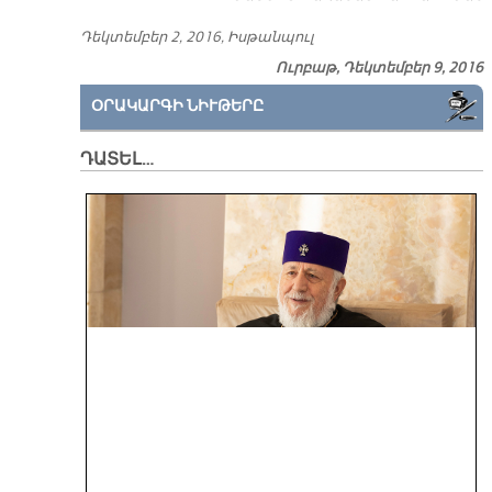
Դեկ­տեմ­բեր 2, 2016, Իս­թան­պուլ
Ուրբաթ, Դեկտեմբեր 9, 2016
ՕՐԱԿԱՐԳԻ ՆԻՒԹԵՐԸ
ԴԱՏԵԼ…