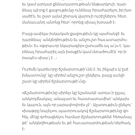
եւ կամ ար­դար քննա­դա­տու­թեան են­թար­կուի, դար­
ձեալ պէտք է քա­ջու­թիւ­նը ու­նե­նայ հրա­ժա­րե­լու իր խօ­
սա­ծէն, եւ ըստ այնմ շի­տակ վա­րուի ու­րիշ­նե­րու հետ,
մա­նա­ւանդ ա­նոնց հետ՝ ո­րոնց սխալ խօ­սած է։
Բայց ա­սի­կա իս­կա­կան քա­ջու­թիւն կը պա­հան­ջէ եւ
դար­ձեալ՝ ան­կեղ­ծու­թիւն եւ ան­շուշտ հա­ւա­տար­մու­
թիւն։ Եւ «զօ­րա­ւոր նկա­րա­գիր» ը­սուածն ալ ա՛յս է. կա­
րե­նալ հրա­ժա­րիլ այն խօս­քէն կամ մտա­ծու­մէն՝ որ ի­
րա­պէս սխա՛լ է…։
Ու­րեմն կա­րե­ւո­րը ճշմար­տու­թի՛ւնն է, եւ ինչ­պէս կ՚ը­սէ
ի­մաս­տու­նը՝ կը սի­րեմ ան­շուշտ ըն­կերս, բայց ա­ւե­լի
շատ կը սի­րեմ ճշմար­տու­թի՛ւ­նը։
«Ճշմար­տու­թիւ­նը սի­րել» կը նշա­նա­կէ ար­դա՛ր ըլ­լալ,
ան­կողմ­նա­կալ, ա­նա­չառ եւ հաս­տա­տա­միտ՝ ան­կախ
եւ կա­յուն, այն որ յա­րա­փո­փոխ չէ՛։ Ա­չա­ռու­թիւն ը­նե­լու՝
«խաթ­րը նա­յել»ու պատ­րուա­կով ճշմար­տու­թիւ­նը զո­
հել, մէ­կը գո­հաց­նե­լու հա­մար ճշմար­տու­թե­նէ հե­ռա­նալ
թէ՛ ան­կեղ­ծու­թեան եւ թէ հա­ւա­տար­մու­թեան ներ­հակ
է։