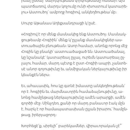
րեալ ըն­ծայ՝ մարդ­կու­թեան փրկու­թեա­նը հա­մար։ Այս
պատ­ճա­ռով, մարդս կո­չու­մը ու­նի «խոս­տում կա­տա­րե­
լու» Աս­տու­ծոյ՝ ամ­բողջ հո­գիով, ան­կեղ­ծու­թեա՛մբ։
Սուրբ Ա­թա­նաս Ա­ղեք­սանդ­րա­ցի կ՚ը­սէ.
«Հո­գիով է որ մենք մաս­նա­կից ենք Աս­տու­ծոյ։ Մաս­նակ­
ցու­թեամբ Հո­գիին՝ մենք կ՚ըլ­լանք մաս­նա­կից­ներ աս­
տուա­ծա­յին բնու­թեան։ Ա­սոր հա­մար, ա­նոնք ո­րոնց մէջ
Հո­գին կը բնա­կի՝ աս­տուա­ծա­ցած են։ Աս­տուա­ծա­նալ,
կը նշա­նա­կէ՝ կա­տա­րեալ ըլ­լալ, ու­րեմն կա­տա­րեալ ըլ­
լա­լու հա­մար, մարդ պէտք է ըստ Հո­գիի ապ­րի, չան­տե­
սէ ա­նոր գո­յու­թիւ­նը եւ ան­մի­ջա­կան ներ­կա­յու­թիւ­նը իր
կեան­քէն ներս։
Եւ ա­հա­ւա­սիկ, հոս կը գտնէ ի­մաս­տը ան­կեղ­ծու­թեան՝
որ է. հո­գիին եւ մարմ­նա­ւո­րին հա­մա­ձայ­նու­թիւ­նը, ա­
նոնց հա­մըն­թաց ներ­կա­յու­թիւ­նը ա­մէն ա­րար­քի, ա­մէն
գոր­ծի մէջ։ Մինչ­դեռ, քա­նի որ մարդ բա­նա­ւոր էակ մըն
է, հարկ է որ հա­մա­պա­տաս­խան ըլ­լան ի­րա­րու՝ հա­մըն­
թաց, ի­րեր­յա­ջորդ։
Խոր­հե­ցէ՛ք, սի­րե­լի՜ բա­րե­կամ­ներ, վի­րա­ւո­րա­կան չէ՞