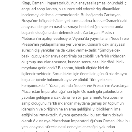
Kitap, Osmanlı İmparatorluğu’nun anayasallaşması önündeki iç
engelleri sorgularken, bu sürece etki edecek dış dinamikleri
incelemeyi de ihmal etmemektedir. Bu bağlamda Zartaryan,
Rusya’nın bölgede hâkimiyet kurma adına İran ve Osmanlı’daki
anayasal dengeleri nasıl sarsmayı hedeflediğini ve ne oranda
başarılı olduğunu da irdelemektedir. Zartaryan, Meclis-i
Mebusan’ın açılışı vesilesiyle, Viyana’da yayımlanan Neue Freie
Presse’nin yaklaşımlarına yer vererek, Osmanlı’daki anayasal
sürecin dış yankılarına da kulak vermektedir: “Şimdiye dek
baskı gücüyle bir araya getirilmiş bu çokdilli ve farklı ırklardan
oluşmuş unsurlar arasında, bundan sonra, nasıl bir dâhili birlik
meydana getirilecek? Bu sorun, büyük ölçüde bizi de
ilgilendirmektedir. Sorun bizim için önemlidir, çünkü biz de aynı
koşullar içinde bulunmaktayız ve çünkü Türkiye bizim
komşumuzdur”. Yazar, aslında Neue Freie Presse’nin Avusturya-
Macaristan İmparatorluğu’nun tıpkı Osmanlı gibi çokuluslu bir
yapıdan geldiğini ancak daha ileri bir parlamento tecrübesine
sahip olduğunu, farklı ırklardan meydana gelmiş bir toplumun
idaresinin ve birliğinin ne anlama geldiğini iyi bildiklerini ima
ettiğini belirtmektedir. Ayrıca gazetedeki bu satırların dolaylı
olarak Avusturya-Macaristan İmparatorluğu’nun Osmanlı’daki bu
yeni anayasal sürecin nasıl deneyimleneceğini yakından