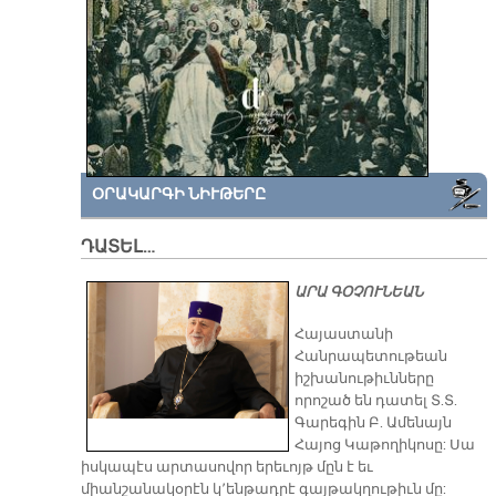
ՕՐԱԿԱՐԳԻ ՆԻՒԹԵՐԸ
ԴԱՏԵԼ…
ԱՐԱ ԳՕՉՈՒՆԵԱՆ
​Հայաստանի
Հանրապետութեան
իշխանութիւնները
որոշած են դատել Տ.Տ.
Գարեգին Բ. Ամենայն
Հայոց Կաթողիկոսը: Սա
իսկապէս արտասովոր երեւոյթ մըն է եւ
միանշանակօրէն կ՚ենթադրէ գայթակղութիւն մը: