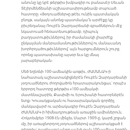
անունը կը կրէ թերթիս խմբագիր ու բանասէր Սեւան
Տէյիրմենճեանի աշխատասիրութեամբ տպուած
հատորը։ «Յօդուածներ»ը թէեւ ունին պատմական
բնոյթ, սակայն անոնց պատմակա՛ն արժէքը կը
բիւրեղանայ Ռուբէն Զարդարեանի գրածներուն մէջ
նկատուած հեռատեսութեամբ, դիպուկ
բաղդատութիւններով, իր ժամանակի լիարժէք
ընկալման մանրամասնութիւններով ու մանաւանդ
խորհրդածութիւններով՝ այն հարցումներուն շուրջ,
որոնց պատասխանը այսօր եւս կը մնայ
յարաբերական։
Մեծ եղեռնի 100-ամեակին առթիւ, ԺԱՄԱՆԱԿ-ի
նահատակ աշխատակիցներէն Ռուբէն Զարդարեանի
յօդուածներու ժողովածոն հրատարակուեցաւ՝ որպէս
երրորդ հատորը թերթիս «100-ամեակ»ի
մատենաշարին, Քասիմի ու Երուխանի հատորներէն
ետք։ Կուսակցական ու հասարակական գործիչ,
մանկավարժ ու արձակագիր Ռուբէն Զարդարեան
ԺԱՄԱՆԱԿ-ի հիմնադրութեան առաջին ամիսներուն,
Հոկտեմբեր 1908-էն մինչեւ Մարտ 1909-ը, կարճ շրջան
մը, իր առաջնորդող յօդուածներով աշխատակցած է
թերթիս՝ դառնալով անոր աւելի քան 100-ամեայ երթին