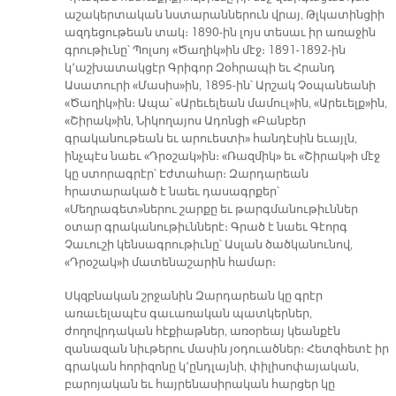
աշակերտական նստարաններուն վրայ, Թլկատինցիի
ազդեցութեան տակ։ 1890-ին լոյս տեսաւ իր առաջին
գրութիւնը՝ Պոլսոյ «Ծաղիկ»ին մէջ։ 1891-1892-ին
կ՚աշխատակցէր Գրիգոր Զօհրապի եւ Հրանդ
Ասատուրի «Մասիս»ին, 1895-ին՝ Արշակ Չօպանեանի
«Ծաղիկ»ին։ Ապա՝ «Արեւելեան մամուլ»ին, «Արեւելք»ին,
«Շիրակ»ին, Նիկողայոս Ադոնցի «Բանբեր
գրականութեան եւ արուեստի» հանդէսին եւայլն,
ինչպէս նաեւ «Դրօշակ»ին։ «Ռազմիկ» եւ «Շիրակ»ի մէջ
կը ստորագրէր՝ Էժտահար։ Զարդարեան
հրատարակած է նաեւ դասագրքեր՝
«Մեղրագետ»ներու շարքը եւ թարգմանութիւններ
օտար գրականութիւններէ։ Գրած է նաեւ Գէորգ
Չաւուշի կենսագրութիւնը՝ Ասլան ծածկանունով,
«Դրօշակ»ի մատենաշարին համար։
Սկզբնական շրջանին Զարդարեան կը գրէր
առաւելապէս գաւառական պատկերներ,
ժողովրդական հէքիաթներ, առօրեայ կեանքէն
զանազան նիւթերու մասին յօդուածներ։ Հետզհետէ իր
գրական հորիզոնը կ՚ընդլայնի, փիլիսոփայական,
բարոյական եւ հայրենասիրական հարցեր կը