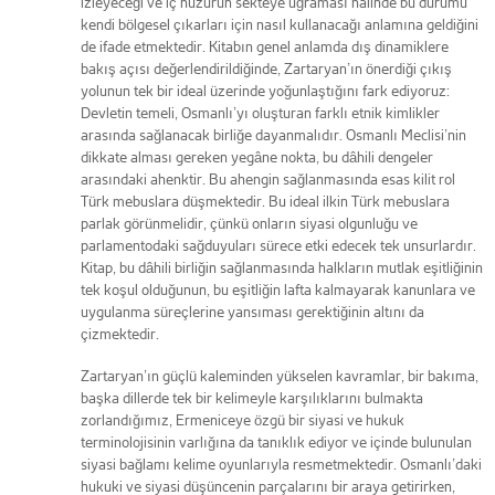
izleyeceği ve iç huzurun sekteye uğraması halinde bu durumu
kendi bölgesel çıkarları için nasıl kullanacağı anlamına geldiğini
de ifade etmektedir. Kitabın genel anlamda dış dinamiklere
bakış açısı değerlendirildiğinde, Zartaryan’ın önerdiği çıkış
yolunun tek bir ideal üzerinde yoğunlaştığını fark ediyoruz:
Devletin temeli, Osmanlı’yı oluşturan farklı etnik kimlikler
arasında sağlanacak birliğe dayanmalıdır. Osmanlı Meclisi’nin
dikkate alması gereken yegâne nokta, bu dâhili dengeler
arasındaki ahenktir. Bu ahengin sağlanmasında esas kilit rol
Türk mebuslara düşmektedir. Bu ideal ilkin Türk mebuslara
parlak görünmelidir, çünkü onların siyasi olgunluğu ve
parlamentodaki sağduyuları sürece etki edecek tek unsurlardır.
Kitap, bu dâhili birliğin sağlanmasında halkların mutlak eşitliğinin
tek koşul olduğunun, bu eşitliğin lafta kalmayarak kanunlara ve
uygulanma süreçlerine yansıması gerektiğinin altını da
çizmektedir.
Zartaryan’ın güçlü kaleminden yükselen kavramlar, bir bakıma,
başka dillerde tek bir kelimeyle karşılıklarını bulmakta
zorlandığımız, Ermeniceye özgü bir siyasi ve hukuk
terminolojisinin varlığına da tanıklık ediyor ve içinde bulunulan
siyasi bağlamı kelime oyunlarıyla resmetmektedir. Osmanlı’daki
hukuki ve siyasi düşüncenin parçalarını bir araya getirirken,