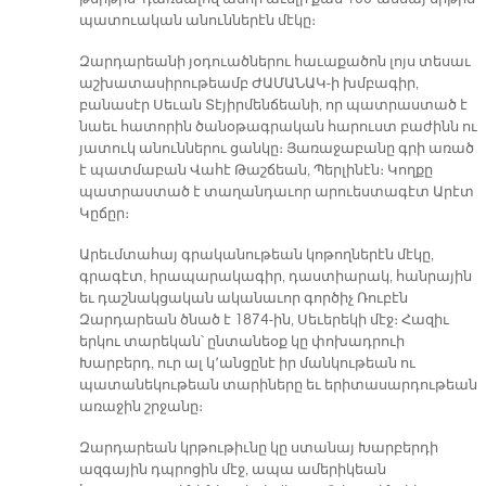
պատուական անուններէն մէկը։
Զարդարեանի յօդուածներու հաւաքածոն լոյս տեսաւ
աշխատասիրութեամբ ԺԱՄԱՆԱԿ-ի խմբագիր,
բանասէր Սեւան Տէյիրմենճեանի, որ պատրաստած է
նաեւ հատորին ծանօթագրական հարուստ բաժինն ու
յատուկ անուններու ցանկը։ Յառաջաբանը գրի առած
է պատմաբան Վահէ Թաշճեան, Պերլինէն։ Կողքը
պատրաստած է տաղանդաւոր արուեստագէտ Արէտ
Կըճըր։
Արեւմտահայ գրականութեան կոթողներէն մէկը,
գրագէտ, հրապարակագիր, դաստիարակ, հանրային
եւ դաշնակցական ականաւոր գործիչ Ռուբէն
Զարդարեան ծնած է 1874-ին, Սեւերեկի մէջ։ Հազիւ
երկու տարեկան՝ ընտանեօք կը փոխադրուի
Խարբերդ, ուր ալ կ՚անցընէ իր մանկութեան ու
պատանեկութեան տարիները եւ երիտասարդութեան
առաջին շրջանը։
Զարդարեան կրթութիւնը կը ստանայ Խարբերդի
ազգային դպրոցին մէջ, ապա ամերիկեան