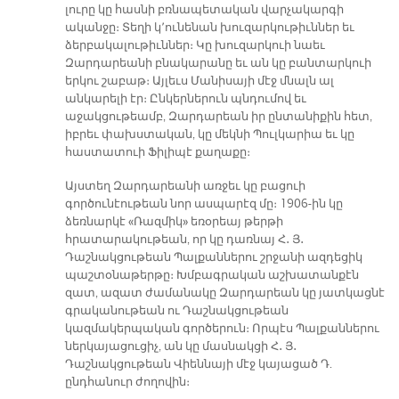
լուրը կը հասնի բռնապետական վարչակարգի
ականջը։ Տեղի կ՚ունենան խուզարկութիւններ եւ
ձերբակալութիւններ։ Կը խուզարկուի նաեւ
Զարդարեանի բնակարանը եւ ան կը բանտարկուի
երկու շաբաթ։ Այլեւս Մանիսայի մէջ մնալն ալ
անկարելի էր։ Ընկերներուն պնդումով եւ
աջակցութեամբ, Զարդարեան իր ընտանիքին հետ,
իբրեւ փախստական, կը մեկնի Պուլկարիա եւ կը
հաստատուի Ֆիլիպէ քաղաքը։
Այստեղ Զարդարեանի առջեւ կը բացուի
գործունէութեան նոր ասպարէզ մը։ 1906-ին կը
ձեռնարկէ «Ռազմիկ» եռօրեայ թերթի
հրատարակութեան, որ կը դառնայ Հ․ Յ․
Դաշնակցութեան Պալքաններու շրջանի ազդեցիկ
պաշտօնաթերթը։ Խմբագրական աշխատանքէն
զատ, ազատ ժամանակը Զարդարեան կը յատկացնէ
գրականութեան ու Դաշնակցութեան
կազմակերպական գործերուն։ Որպէս Պալքաններու
ներկայացուցիչ, ան կը մասնակցի Հ․ Յ․
Դաշնակցութեան Վիեննայի մէջ կայացած Դ.
ընդհանուր ժողովին։