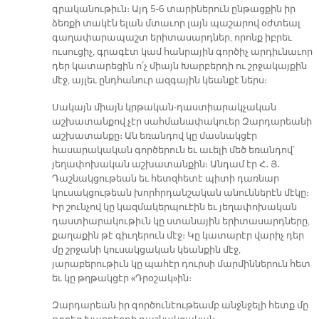
գրականութիւն։ Այդ 5-6 տարիներուն ընթացքին իր
ձեռքի տակէն ելան մտաւոր լայն պաշարով օժտեալ
գաղափարապաշտ երիտասարդներ, որոնք իբրեւ
ուսուցիչ, գրագէտ կամ հանրային գործիչ արդիւնաւոր
դեր կատարեցին ո՛չ միայն Խարբերդի ու շրջակայքին
մէջ, այլեւ ընդհանուր ազգային կեանքէ ներս։
Սակայն միայն կրթական-դաստիարակչական
աշխատանքով չէր սահմանափակուեր Զարդարեանի
աշխատանքը։ Ան եռանդով կը մասնակցէր
հասարակական գործերուն եւ աւելի մեծ եռանդով՝
յեղափոխական աշխատանքին։ Անդամ էր Հ․ Յ․
Դաշնակցութեան եւ հետզհետէ պիտի դառնար
կուսակցութեան խորհրդանշական անուններէն մէկը։
Իր շունչով կը կազմակերպուէին եւ յեղափոխական
դաստիարակութիւն կը ստանային երիտասարդները,
քաղաքին թէ գիւղերուն մէջ։ Կը կատարէր վարիչ դեր
մը շրջանի կուսակցական կեանքին մէջ,
յարաբերութիւն կը պահէր դուրսի մարմիններուն հետ
եւ կը թղթակցէր «Դրօշակ»ին։
Զարդարեան իր գործունէութեամբ անջնջելի հետք մը