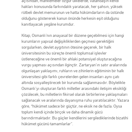
açısından, mahkemeler özgür ülkelerde, vatandaşın kendi
hakları konusunda farkındalık yaratacak, her şahsın, yüksek
rütbeli devlet memurunun ve hatta hükümdarların da üstünde
olduğunu göstererek kanun önünde herkesin eşit olduğunu
kanıtlayacak yegâne kurumdur.
Kitap, Osmanlı’nın anayasal bir düzene geçebilmesi için hangi
kurumların yapısal değişikliklerden geçmesi gerektiğini
sorgularken, devlet aygıtının ötesine geçerek, bir halk
üniversitesinin bu süreçte önemli toplumsal işlevler
üstleneceğine ve önemli bir ahlaki potansiyel oluşturacağına
vurgu yapması açısından ilginçtir. Zartaryan’ın satır aralarında
olgunlaşan yaklaşımı, ruhların ve zihinlerin eğitiminin bir halk
üniversitesi gibi farklı çevrelerden gelen insanları aynı çatı
altında sosyalleştirecek bir kurumda sağlanmasıdır. Böylelikle
Osmanlı’yı oluşturan farklı milletler arasındaki iletişim eksikliği
çözülecek, bu milletlerin fikirsel olarak birbirlerine yaklaşmaları
sağlanacak ve aralarında dayanışma ruhu yaratılacaktır. Yazara
göre, “hükümet sadece bir güçtür, ne eksik ne de fazla. Oysa
toplum kendi içinde birçok ve daha dinamik gücü
barındırmaktadır. Bu güçler kendilerini sergilediklerinde bizatihi
hükümet gücünü tamamlarlar”.