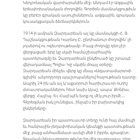
Կեդրոնական վարժարանին մէջ։ Անդամ էր Ազգային
երեսփոխանական ժողովին։ Գործօն մասնակցութիւն
կը բերէր գրական ասուլիսներուն, ազգային, գրական,
կուսակցական ձեռնարկներուն։
1914-ի ամրան Զարդարեան ալ կը մասնակցի Հ․ Յ․
Դաշնակցութեան Կարնոյ Ը․ ընդհանուր ժողովին՝ լի
յոյսերով ու ոգեւորութեամբ։ Բայց ժողովը դեռ չէր
վերջացած, երբ կը սկսի համաշխարհային
պատերազմը եւ Զարդարեան ընկճուած կը շտապէ
վերադառնալ Պոլիս։ Կը սկսին մռայլ օրերը։
Զարդարեան մինչեւ վերջ կը մնայ «Ազատամարտ»ի
գլխին՝ անյողդողդ պաշտպանելով հայութեան դատը։
Ապրիլ 24-ին ան ալ կ՚աքսորուի հարիւրաւոր ուրիշ
մտաւորականներու հետ նախ Այաշ, ապա՝ Քոնիա,
վերջը՝ Հալէպ։ Եւ Հալէպէն ետք ոչ մէկ լուր իրմէ․․․
Գերեզման իսկ չունեցաւ, ինչպէս իր բախտակից
ընկերները։
Զարդարեան իր պատուաւոր տեղը ունի հայ մամուլի
եւ հանրային-յեղափոխական կեանքի պատմութեան
մէջ, բայց անհամեմատ աւելի մեծ է իբրեւ գրագէտ։
Գրական հետաքրքրութիւնը իր մէջ զարգացաւ դեռ