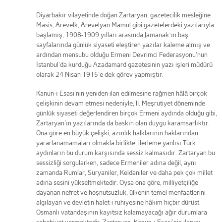
Diyarbakır vilayetinde doğan Zartaryan, gazetecilik mesleğine
Masis, Arevelk, Arevelyan Mamul gibi gazetelerdeki yazılarıyla
başlamış, 1908-1909 yılları arasında Jamanakʾın baş
sayfalarında günlük siyaseti eleştiren yazılar kaleme almış ve
ardından mensubu olduğu Ermeni Devrimci Federasyonu’nun
İstanbul’da kurduğu Azadamard gazetesinin yazı işleri müdürü
olarak 24 Nisan 1915’e dek görev yapmıştır.
Kanun-ı Esasi’nin yeniden ilan edilmesine rağmen hâlâ birçok
çelişkinin devam etmesi nedeniyle, II. Meşrutiyet döneminde
günlük siyaseti değerlendiren birçok Ermeni aydında olduğu gibi,
Zartaryan’ın yazılarında da baskın olan duygu karamsarlıktır.
Ona göre en büyük çelişki, azınlık halklarının haklarından
yararlanamamaları olmakla birlikte, ilerleme yanlısı Türk
aydınların bu durum karşısında sessiz kalmasıdır. Zartaryan bu
sessizliği sorgularken, sadece Ermeniler adına değil, aynı
zamanda Rumlar, Suryaniler, Keldaniler ve daha pek çok millet
adına sesini yükseltmektedir. Oysa ona göre, milliyetçiliğe
dayanan nefret ve hoşnutsuzluk, ülkenin temel menfaatlerini
algılayan ve devletin halet-i ruhiyesine hâkim hiçbir dürüst
Osmanlı vatandaşının kayıtsız kalamayacağı ağır durumlara