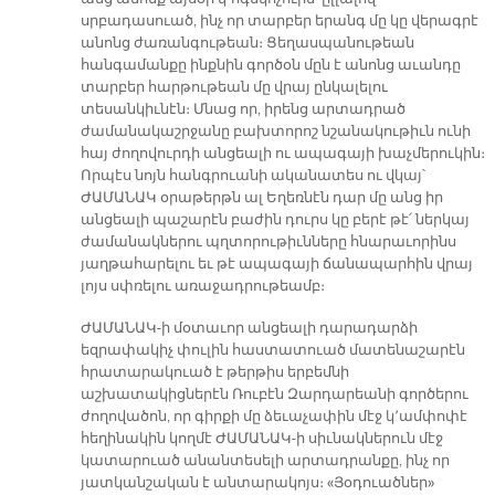
սրբադասուած, ինչ որ տարբեր երանգ մը կը վերագրէ
անոնց ժառանգութեան։ Ցեղասպանութեան
հանգամանքը ինքնին գործօն մըն է անոնց աւանդը
տարբեր հարթութեան մը վրայ ընկալելու
տեսանկիւնէն։ Մնաց որ, իրենց արտադրած
ժամանակաշրջանը բախտորոշ նշանակութիւն ունի
հայ ժողովուրդի անցեալի ու ապագայի խաչմերուկին։
Որպէս նոյն հանգրուանի ականատես ու վկայ՝
ԺԱՄԱՆԱԿ օրաթերթն ալ Եղեռնէն դար մը անց իր
անցեալի պաշարէն բաժին դուրս կը բերէ թէ՛ ներկայ
ժամանակներու պղտորութիւնները հնարաւորինս
յաղթահարելու եւ թէ ապագայի ճանապարհին վրայ
լոյս սփռելու առաջադրութեամբ։
ԺԱՄԱՆԱԿ-ի մօտաւոր անցեալի դարադարձի
եզրափակիչ փուլին հաստատուած մատենաշարէն
հրատարակուած է թերթիս երբեմնի
աշխատակիցներէն Ռուբէն Զարդարեանի գործերու
ժողովածոն, որ գիրքի մը ձեւաչափին մէջ կ՚ամփոփէ
հեղինակին կողմէ ԺԱՄԱՆԱԿ-ի սիւնակներուն մէջ
կատարուած անանտեսելի արտադրանքը, ինչ որ
յատկանշական է անտարակոյս։ «Յօդուածներ»