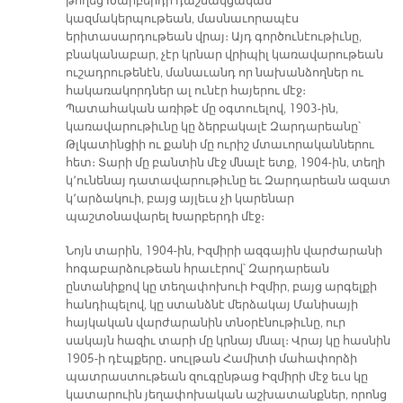
թողեց Խարբերդի դաշնակցական
կազմակերպութեան, մասնաւորապէս
երիտասարդութեան վրայ։ Այդ գործունէութիւնը,
բնականաբար, չէր կրնար վրիպիլ կառավարութեան
ուշադրութենէն, մանաւանդ որ նախանձողներ ու
հակառակորդներ ալ ունէր հայերու մէջ։
Պատահական առիթէ մը օգտուելով, 1903-ին,
կառավարութիւնը կը ձերբակալէ Զարդարեանը՝
Թլկատինցիի ու քանի մը ուրիշ մտաւորականներու
հետ։ Տարի մը բանտին մէջ մնալէ ետք, 1904-ին, տեղի
կ՚ունենայ դատավարութիւնը եւ Զարդարեան ազատ
կ՚արձակուի, բայց այլեւս չի կարենար
պաշտօնավարել Խարբերդի մէջ։
Նոյն տարին, 1904-ին, Իզմիրի ազգային վարժարանի
հոգաբարձութեան հրաւէրով՝ Զարդարեան
ընտանիքով կը տեղափոխուի Իզմիր, բայց արգելքի
հանդիպելով, կը ստանձնէ մերձակայ Մանիսայի
հայկական վարժարանին տնօրէնութիւնը, ուր
սակայն հազիւ տարի մը կրնայ մնալ։ Վրայ կը հասնին
1905-ի դէպքերը․ սուլթան Համիտի մահափորձի
պատրաստութեան զուգընթաց Իզմիրի մէջ եւս կը
կատարուին յեղափոխական աշխատանքներ, որոնց