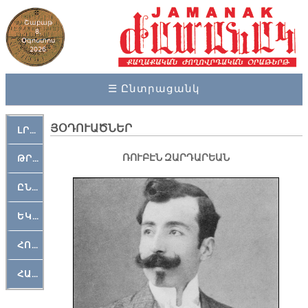
Շաբաթ
8,
Օգոստոս
2026
☰ Ընտրացանկ
ՅՕԴՈՒԱԾՆԵՐ
ԼՐԱՀՈՍ
ՌՈՒԲԷՆ ԶԱՐԴԱՐԵԱՆ
ԹՐՔԱՀԱՅ ԿԵԱՆՔ
ԸՆԿԵՐԱՄՇԱԿՈՒԹԱՅԻՆ
ԵԿԵՂԵՑԱԿԱՆ
ՀՈԳԵՄՏԱՒՈՐ
ՀԱՐԹԱԿ