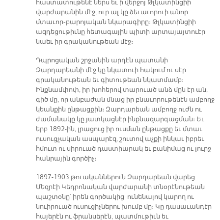
հաստատութենէ ներս եւ ի վերջոյ Թլկատինցիի
վարժարանին մէջ, ուր ալ կը ձեւաւորուի անոր
մտաւոր֊բարոյական նկարագիրը։ Թլկատինցիի
ազդեցութիւնը հետագային պիտի արտայայտուէր
նաեւ իր գրականութեան մէջ։
Դպրոցական շրջանին արդէն պատանի
Զարդարեանի մէջ կը նկատուի հակում ու սէր
գրականութեան եւ գիտութեան նկատմամբ։
Ինքնամփոփ, իր խոհերով տարուած անձ մըն էր ան,
գիծ մը, որ անբաժան մնաց իր բնաւորութենէն ամբողջ
կեանքին ընթացքին։ Զարդարեան ամբողջ ուժն ու
ժամանակը կը յատկացնէր ինքնազարգացման։ Եւ
երբ 1892-ին, լրացուց իր ուսման ընթացքը եւ մտաւ
ուսուցչական ասպարէզ, շուտով աչքի ինկաւ իբրեւ
հմուտ ու սիրուած դաստիարակ եւ բանիմաց ու լուրջ
հանրային գործիչ։
1897-1903 թուականներուն Զարդարեան վարեց
Մեզրէի Կեդրոնական վարժարանի տնօրէնութեան
պաշտօնը՝ իրեն գործակից ունենալով կարող ու
նուիրուած ուսուցիչներու խումբ մը։ Կը դասաւանդէր
հայերէն ու ֆրանսերէն, պատմութիւն եւ