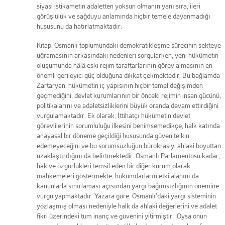
siyasi istikametin adaletten yoksun olmanın yanı sıra, ileri
görüşlülük ve sağduyu anlamında hiçbir temele dayanmadığı
hususunu da hatırlatmaktadır.
Kitap, Osmanlı toplumundaki demokratikleşme sürecinin sekteye
uğramasının arkasındaki nedenleri sorgularken, yeni hükümetin
oluşumunda hâlâ eski rejim taraftarlarının görev almasının en
önemli gerileyici güç olduğuna dikkat çekmektedir. Bu bağlamda
Zartaryan, hükümetin iç yapısının hiçbir temel değişimden
geçmediğini, devlet kurumlarının bir önceki rejimin insan gücünü,
politikalarını ve adaletsizliklerini büyük oranda devam ettirdiğini
vurgulamaktadır. Ek olarak, İttihatçı hükümetin devlet
görevlilerinin sorumluluğu ilkesini benimsemedikçe, halk katında
anayasal bir döneme geçildiği hususunda güven telkin
edemeyeceğini ve bu sorumsuzluğun bürokrasiyi ahlaki boyuttan
uzaklaştırdığını da belirtmektedir. Osmanlı Parlamentosu kadar,
hak ve özgürlükleri temsil eden bir diğer kurum olarak
mahkemeleri göstermekte, hükümdarların etki alanını da
kanunlarla sınırlaması açısından yargı bağımsızlığının önemine
vurgu yapmaktadır. Yazara göre, Osmanlı’daki yargı sisteminin
yozlaşmış olması nedeniyle halk da ahlaki değerlerini ve adalet
fikri üzerindeki tüm inanç ve güvenini yitirmiştir. Oysa onun