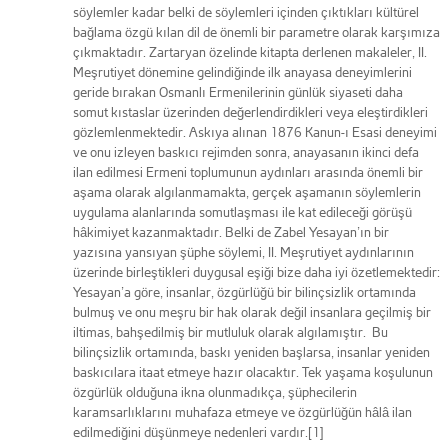
söylemler kadar belki de söylemleri içinden çıktıkları kültürel
bağlama özgü kılan dil de önemli bir parametre olarak karşımıza
çıkmaktadır. Zartaryan özelinde kitapta derlenen makaleler, II.
Meşrutiyet dönemine gelindiğinde ilk anayasa deneyimlerini
geride bırakan Osmanlı Ermenilerinin günlük siyaseti daha
somut kıstaslar üzerinden değerlendirdikleri veya eleştirdikleri
gözlemlenmektedir. Askıya alınan 1876 Kanun-ı Esasi deneyimi
ve onu izleyen baskıcı rejimden sonra, anayasanın ikinci defa
ilan edilmesi Ermeni toplumunun aydınları arasında önemli bir
aşama olarak algılanmamakta, gerçek aşamanın söylemlerin
uygulama alanlarında somutlaşması ile kat edileceği görüşü
hâkimiyet kazanmaktadır. Belki de Zabel Yesayan’ın bir
yazısına yansıyan şüphe söylemi, II. Meşrutiyet aydınlarının
üzerinde birleştikleri duygusal eşiği bize daha iyi özetlemektedir:
Yesayan’a göre, insanlar, özgürlüğü bir bilinçsizlik ortamında
bulmuş ve onu meşru bir hak olarak değil insanlara geçilmiş bir
iltimas, bahşedilmiş bir mutluluk olarak algılamıştır. Bu
bilinçsizlik ortamında, baskı yeniden başlarsa, insanlar yeniden
baskıcılara itaat etmeye hazır olacaktır. Tek yaşama koşulunun
özgürlük olduğuna ikna olunmadıkça, şüphecilerin
karamsarlıklarını muhafaza etmeye ve özgürlüğün hâlâ ilan
edilmediğini düşünmeye nedenleri vardır.[1]