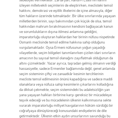
sebebiyet vermektedir. Zartaryan, Kanun-ı Esasi’nin ilanını
izleyen milletvekili seçimlerini de eleştirirken, meclisteki temsil
hakkını, demokrasi ve eşitlik ilkelerini de içine almasıyla, diğer
tüm hakların üzerinde tutmaktadır. Bir ülke sınırlarında yaşayan
milletlerden birinin, sayı bakımından çok küçük de olsa, temsil
hakkından mahrum bırakılmasının kendisini bağlayacak kanun
ve sorumlulukların dışına itilmesi anlamına geldiğini,
imparatorluğu oluşturan halklardan her birinin nüfusu nispetinde
Osmanlı meclisinde temsil edilme hakkına sahip olduğunu
vurgulamaktadır. Oysa Ermeni nüfusunun yoğun yaşadığı
vilayetlerde, seçim bölgeleri tanımlanırken çizilen idari sınırların
amacının bu sayısal temsil olanağını zayıflatmak olduğunun da
altını çizmektedir. Yazar ayrıca, taşradan gelmiş olmanın verdiği
hassasiyetle, sadece Ermeniler bağlamında değil, genel anlamda
seçim sisteminin çiftçi ve zanaatkâr kesimin tercihlerinin
mecliste temsil edilmesinin önünü kapadığına ve sadece maddi
olanaklara veya nüfuza sahip kesimlerin çıkarlarını kolladığına
da dikkat çekmekte, seçim sistemindeki bu adaletsizliğin yan
yana yaşayan halkları birbirine karşı gereksiz bir mücadeleye
teşvik edeceği ve bu mücadelenin ülkenin kalkınmasına sekte
vurarak imparatorluğu milliyet kavgalarının hüküm sürdüğü bir
coğrafyaya dönüştüreceği konusundaki endişelerini de dile
getirmektedir. Ülkenin etkin aydın unsurlarının savunduğu bu