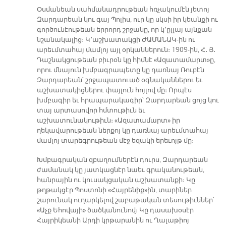
Օսմանեան սահմանադրութեան հռչակումէն յետոյ
Զարդարեան կու գայ Պոլիս, ուր կը սկսի իր կեանքի ու
գործունէութեան երրորդ շրջանը, որ կ՚ըլլայ այնքան
նշանակալից։ Կ՚աշխատակցի ԺԱՄԱՆԱԿ-ին ու
արեւմտահայ մամլոյ այլ օրկաններուն։ 1909-ին, Հ․ Յ․
Դաշնակցութեան բիւրօն կը հիմնէ «Ազատամարտ»ը,
որու մնայուն խմբագրապետը կը դառնայ Ռուբէն
Զարդարեան՝ շրջապատուած օգնականներու եւ
աշխատակիցներու փայլուն հոյլով մը։ Որպէս
խմբագիր եւ հրապարակագիր՝ Զարդարեան ցոյց կու
տայ արտասովոր հմտութիւն եւ
աշխատունակութիւն։ «Ազատամարտ» իր
ղեկավարութեան ներքոյ կը դառնայ արեւմտահայ
մամլոյ տարեգրութեան մէջ եզակի երեւոյթ մը։
Խմբագրական զբաղումներէն դուրս, Զարդարեան
ժամանակ կը յատկացնէր նաեւ գրականութեան,
հանրային ու կուսակցական աշխատանքի։ Կը
թղթակցէր Պոստոնի «Հայրենիք»ին, տարիներ
շարունակ ուղարկելով շաբաթական տեսութիւններ՝
«Աչք Եհովայի» ծածկանունով։ Կը դասախօսէր
Հայրիկեանի Արդի կրթարանին ու Ղալաթիոյ