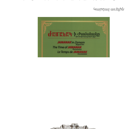
Կարդալ աւելին
Դ