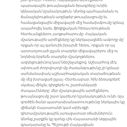
չեն դրուիր։ Ուստի, հայկական արժէքներու
պարագային թուայնացման ծրագրերը ունին
կենսական նշանակութիւն։ Անոնց պահպանման ու
ճանաչելիութեան առընթեր թուայնացումը եւ
համացանցային միջավայրի մէջ համախմբումը կրնայ
ապահովել նաեւ ֆիզիքական հեռաւորութեան
հետեւանքներու յաղթահարումը։ Հայկական
մշակութային արժէքները կը ներկայացնեն ամբողջ մը՝
որքան որ ալ գտնուին իրարմէ հեռու, որքան որ ալ
արտադրուած ըլլան տարբեր միջավայրերու մէջ ու
նոյնիսկ երբեմն տարբեր մշակոյթներու
ազդեցութիւնով կամ ներշնչանքով։ Աշխարհով մէկ
սփռուած ժողովուրդի մը ժառանգութիւնը չի կրնար
սահմանափակ աշխարհագրական տարածութեան
մը մէջ խտացած ըլլալ։ Հետեւաբար, հին ձեռագրերէ
սկսեալ մինչեւ գիրքերն ու շարժանկարի
ժապաւէնները՝ մեր մշակութային արժէքներու
թուայնացումը շատ կարեւոր նշանակութիւն ունի։ Այս
գործին ծանր պատասխանատուութիւնը ներկայիս կը
վիճակի Հայաստանի կամ սփիւռքի
գիտամշակութային յառաջատար օճախներուն։
Անոնց շարքին կը գտնը-ւին Հայաստանի Ազգային
գրադարանը եւ Պէյրութի Հայկազեան