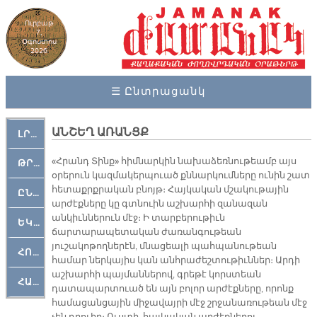
Ուրբաթ
7,
Օգոստոս
2026
☰ Ընտրացանկ
ԱՆՇԵՂ ԱՌԱՆՑՔ
ԼՐԱՀՈՍ
«Հրանդ Տինք» հիմնարկին նախաձեռնութեամբ այս
ԹՐՔԱՀԱՅ ԿԵԱՆՔ
օրերուն կազմակերպուած քննարկումները ունին շատ
հետաքրքրական բնոյթ։ Հայկական մշակութային
ԸՆԿԵՐԱՄՇԱԿՈՒԹԱՅԻՆ
արժէքները կը գտնուին աշխարհի զանազան
անկիւններուն մէջ։ Ի տարբերութիւն
ԵԿԵՂԵՑԱԿԱՆ
ճարտարապետական ժառանգութեան
յուշակոթողներէն, մնացեալի պահպանութեան
ՀՈԳԵՄՏԱՒՈՐ
համար ներկայիս կան անհրաժեշտութիւններ։ Արդի
աշխարհի պայմաններով, գրեթէ կորստեան
ՀԱՐԹԱԿ
դատապարտուած են այն բոլոր արժէքները, որոնք
համացանցային միջավայրի մէջ շրջանառութեան մէջ