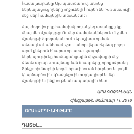
համալսարանը։ Այս պատճառով, անոնց
ներկայացուցիչները ողջունելի հիւրեր են Իսթանպուլի
մէջ, մեր համայնքին տեսակէտէ։
Հայ ժողովուրդը համախմբող անշեղ առանցքը կը
մնայ մեր մշակոյթը։ Ու մեր ժամանակներուն մէջ մեր
մշակոյթի ձգողական ուժի երաշխաւորման
տեսակէտէ անհրաժեշտ է անոր վերաբերեալ բոլոր
արժէքներուն հնարաւոր առաւելագոյն
ներկայութիւնը համացանցային միջավայրի մէջ։
Հետեւաբար թուայնացման ծրագրերը, որոք «Հրանդ
Տինք» հիմնարկի կողմէ հրաւիրուած հիւրերուն կողմէ
կ՚արծարծուին, կ՚առընչուին ուղղակիօրէն մեր
մշակոյթի եւ ինքնութեան ապագային հետ։
ԱՐԱ ԳՕՉՈՒՆԵԱՆ
Հինգշաբթի, Յունուար 11, 2018
ՕՐԱԿԱՐԳԻ ՆԻՒԹԵՐԸ
ԴԱՏԵԼ…