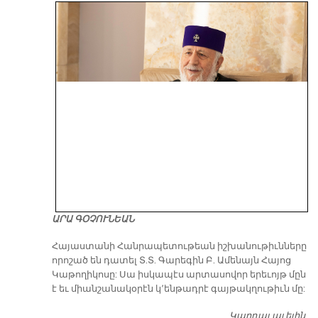
ԱՐԱ ԳՕՉՈՒՆԵԱՆ
​Հայաստանի Հանրապետութեան իշխանութիւնները
որոշած են դատել Տ.Տ. Գարեգին Բ. Ամենայն Հայոց
Կաթողիկոսը: Սա իսկապէս արտասովոր երեւոյթ մըն
է եւ միանշանակօրէն կ՚ենթադրէ գայթակղութիւն մը:
Կարդալ աւելին
Դ