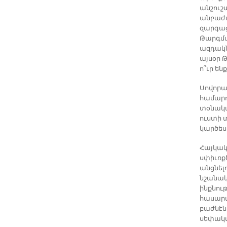
անշուշ
անբաժա
զարգաց
Թարգմա
ազդակն
այսօր 
ո՞ւր են
Սովորա
համարո
տօնակա
ուստի 
կարծես
Հայկակ
սփիւռք
անցնելո
նշանակ
ինքնու
հասարա
բաժնէն
սեփակա