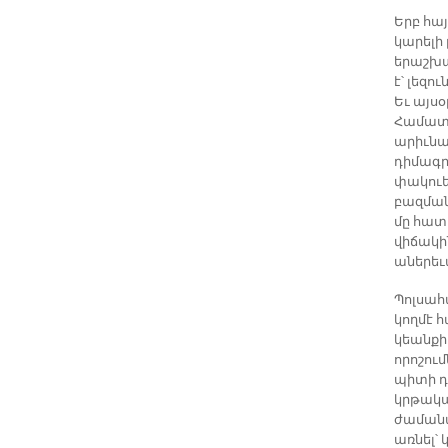
Երբ հա
կարելի
երաշխա
է՝ լեզ
Եւ այս
Համատա
արիւնահ
դիմագր
փակուե
բազման
մը հատ 
վիճակի
աներեւա
Պոլսահ
կողմէ 
կեանքի
որոշու
պիտի դ
կրթակա
ժամանա
առնել՝