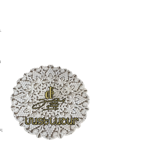
ւ
դ
լ