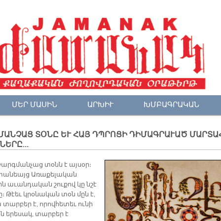
ՄԵՐ ՄԱՍԻՆ
ԱՐԽԻՒ
ԽՄԲԱԳՐԱԿԱՆ
ՄԱՆ­ՉԱՑ ՏՕ­ՆԸ ԵՒ ՀԱՅ ԴՊՐՈ­ՑԻ ԴԻ­ՄԱԳ­ՐԱ­ՒԱԾ ՄԱՐ­ՏԱ
ՆԵ­ՐԸ...
Թարգմանչաց տօնն է այսօր։
տանեայց Առաքելական
ին աւանդական շուքով կը նշէ
ը։ Թէեւ կրօնական տօն մըն է,
 տարբեր է, որովհետեւ ունի
ն երեսակ, տարբեր է