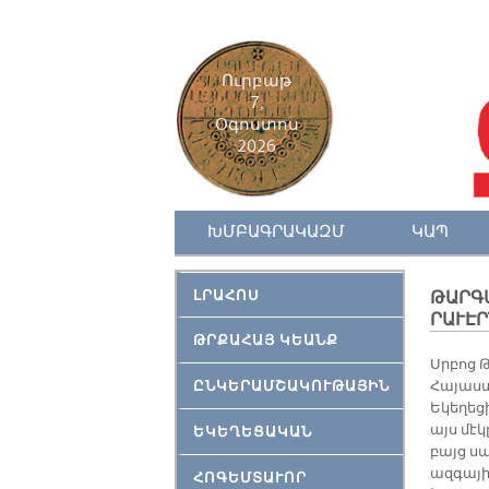
Ուրբաթ
7,
Օգոստոս
2026
ԽՄԲԱԳՐԱԿԱԶՄ
ԿԱՊ
ԼՐԱՀՈՍ
ԹԱՐԳ­
ՐԱ­ՒԷՐ­
ԹՐՔԱՀԱՅ ԿԵԱՆՔ
Սրբոց 
ԸՆԿԵՐԱՄՇԱԿՈՒԹԱՅԻՆ
Հայաս
Եկեղեց
այս մէկ
ԵԿԵՂԵՑԱԿԱՆ
բայց սա
ազգայի
ՀՈԳԵՄՏԱՒՈՐ