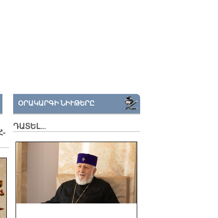
ՕՐԱԿԱՐԳԻ ՆԻՒԹԵՐԸ
ԴԱՏԵԼ…
Հ­