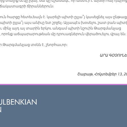
ոյց տալիք մէկը չկայ, սա կը նշանակէ, որ անտէր է այսօր հայ դպրոց
՝ ճակատագրի ճիրաններուն։
ւն հարցը հետեւեալն է. կարելի պիտի ըլլա՞յ կասեցնել այս ընթաց
պիտի ըլլա՞յ այս անիւը ետ շրջել։ Այլապէս խօսելու շատ բան պիտ
 Ու մինչ այդ ալ տարին երկու անգամ պիտի նշուին Թարգմանչաց
, որոնք աճպարարութեան մը դրուագներուն վերածուելու վրայ են։
ր Թարգմանչաց տօնն է, շնորհաւոր։
ԱՐԱ ԳՕՉՈՒՆ
Շաբաթ, Հոկտեմբեր 13, 2