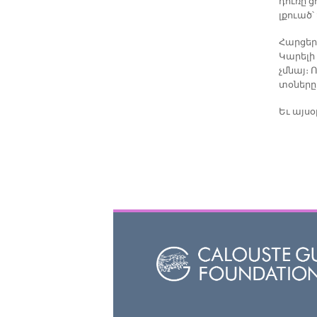
դուռը ց
լքուած
Հարցերո
Կարելի 
չմնայ։
տօները
Եւ այսօ