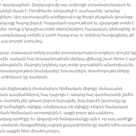
տ զարգացման։ Զարգացումը այս ամբողջի տրամաբանական եւ
նելի մասն է։ Որովհետեւ անկարելի է պահպանել՝ առանց
նելու։ Այդ պարագային անմիջապէս կը ծագի լճացման վտանգը։
նչացը հայոց լեզուի, հայկական դպրութեան եւ մշակոյթի տօնն է.
եր, որոնք կ՚երաշխաւորեն սերունդներու հայկական դիմագիծը։ Ե
Թարգմանչաց տօնին կ՚արժէ հարց տալ ու նոյնիսկ հարցաքննել, թէ
ք այս բոլորի առումով։
բար, տօնական օրերը բարձր տրամադրութիւն առթելու փուլեր կը
ւին, սակայն հայ իրականութեան ներկայ վիճակը շատ հեռու է այ
նութենէն։ Մարդիկ նոյնիսկ այդ տօնի գոյութենէն անտեղեակ են,
տրամադրութիւն խանգարելէ խուսափելու մտահոգութիւնները
 անիմաստ կը դառնան։
ան ինքնութիւն ժառանգելու հիմնական միջոցը՝ մանաւանդ
եան պայմաններով, հայ դպրոցն է։ Առանց հայ վարժարանի շեմէն
ւ մարդիկ չեն կրնար լեզուն իւրացնել, իսկ լեզուէն կտրուիլը կը
է նահանջին սկիզբը, անվերադա՛րձ սկիզբը։ Լեզուն հայկական
թեան հիմնական ստորոգելին է, ազգի բոլոր զաւակներու
կաց արժէքը։ Եւ կիզակէտի հանգամանքը այն է, որ այդ արժէքի
 անմասն մնացածները յաջորդ քայլափոխին կը սկսին դժուարանա
ն ազգին հետ միաձուլուելու։