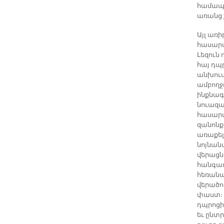
համապա
առանց շ
Այլ առի
հասարա
Լեզուն
հայ դպր
անխուս
ամբողջ
ինքնագ
նուազա
հասարա
զանոնք
առաքել
նոյնանմ
վերացն
հանգամ
հեռանա
վերածու
փաստ։ Լ
դպրոցի
եւ ընտ