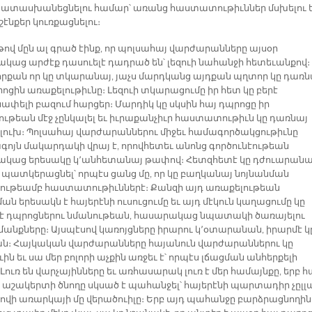
տասխանեցնելու համար՝ առանց հաստատութիւններ մսխելու 
էնքեր կուռքացնելու։
թով մըն ալ գրած էինք, որ պոլսահայ վարժարանները այսօր
կաց արժէք դասուելէ դադրած են՝ լեզուի նահանջի հետեւանքով։
 որքան որ կը տկարանայ, յաչս մարդկանց այդքան պղտոր կը դառն
ոցին առաքելութիւնը։ Լեզուի տկարացումը իր հետ կը բերէ
ափելի բազում հարցեր։ Մարդիկ կը սկսին հայ դպրոցը իր
ութեան մէջ չընկալել եւ իւրաքանչիւր հաստատութիւն կը դառնայ
լուխ։ Պոլսահայ վարժարաններու միջեւ համագործակցութիւնը
գոյն մակարդակի վրայ է, որովհետեւ անոնց գործունէութեան
կաց երեսակը կ՚անհետանայ թափով։ Հետզհետէ կը դժուարանա
 պատկերացնել՝ որպէս ցանց մը, որ կը բաղկանայ նոյնանման
ութեամբ հաստատութիւններէ։ Քանզի այդ առաքելութեան
ան երեսակն է հայերէնի ուսուցումը եւ այդ մէկուն կաղացումը կը
է դպրոցներու նմանութեան, հասարակաց նպատակի ծառայելու
անքները։ Այսպէսով կառոյցները իրարու կ՚օտարանան, իրարմէ կ
ն։ Հայկական վարժարանները հայանուն վարժարաններու կը
ին եւ սա մեր բոլորի աչքին առջեւ է՝ որպէս լճացման անհերքելի
ուռ են վարչայինները եւ առհասարակ լուռ է մեր համայնքը, երբ հ
 աշակերտի ծնողը սկսած է պահանջել՝ հայերէնի պարտադիր չըլլ
րովի առարկայի մը վերածուիլը։ Երբ այդ պահանջը բարձրացնողին