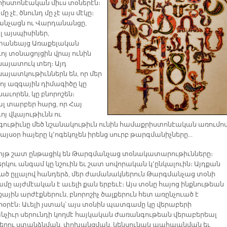
իստոնէական միւս տօներէն։
ը չէ, ծնունդ մը չէ այս մէկը։
նչացն ու Վարդանանցը,
լ այսպիսիներ,
տանեայց Առաքելական
ոյ տօնացոյցին վրայ ունին
այատուկ տեղ։ Այդ
այատկութիւններն են, որ մեր
ւոյ ազգային դիմագիծը կը
աւորեն, կը բնորոշեն։
լ տարբեր հարց, որ Հայ
ոյ վկայութիւնն ու
ութիւնը մեծ նշանակութիւն ունին համաքրիստոնէական առումով
 այսօր հայերը կ՚ոգեկոչեն իրենց սուրբ թարգմանիչները...
ւոյթ շատ ընթացիկ են Թարգմանչաց տօնակատարութիւնները։
րկու անգամ կը նշուին եւ շատ սովորական կ՚ընկալուին։ Այդքան
ած ըլլալով հանդերձ, մեր ժամանակներուն Թարգմանչաց տօնի
ը այժմէական է աւելի քան երբեւէ։ Այս տօնը հայոց ինքնութեան
յին արժէքներուն, բնորոշիչ ծալքերուն հետ առընչուած է
իօրէն։ Աւելի յստակ՝ այս տօնին պատգամը կը վերաբերի
նչիւր սերունդի կողմէ հայկական ժառանգութեան վերաբերեալ
երու ստանձնման, փոխանցման, կենսունակ պահպանման եւ