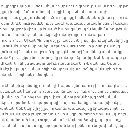
յ դպրոցը այսքան մեծ նահանջի մը մէջ կը գտնուի, ապա դժուար թէ
 ըլլայ խօսիլ մանաւանդ սփիւռքի հայութեան ապագայի
ւորուած ըլլալուն մասին։ Հայ դպրոցը հիմնական, գլխաւոր կռու
ուն սերունդներուն ջամբելու եւ ազգի ապագան ապահովելու համար
օր հայ դպրոցի վիճակը հասած է ահազանգային համեմատութեան
րած նահանջ, անկասեցնելի տկարացում, տեւական
ոսութիւն... Միայն Պոլսոյ մէջ չէ, ամէն տեղ հայ վարժարանները կը
աւեն ահաւոր մարտահրաւէրներ։ Ամէն տեղ կը խօսուի անոնց
լուն մասին, իսկ փակուած դպրոցներու օրինակները տակաւ կը
ան։ Գրեթէ չկայ նոր դպրոց մը բանալու ծրագիր, եթէ կայ, ապա ք
միայն, նոյնիսկ բացառութիւն դասել կարելի չէ զանոնք։ Եւ այս
ն մէջ իսկապէս անկարելի է Թարգմանչաց տօնել, անկարելի է եւ
կայելի, նոյնիսկ ծիծաղելի։
այ կեանքի օրինակը ուսանելի է այսօր ընդհանուրին տեսակէտէ։ Մ
հաւաքական հարստութեան բարձրացում, իսկ միւս կողմէ կրթակա
 փակուղի։ Դպրոց փակելու խօսակցութիւնները, գործնական
մներու վերածուելու պարագային այս համայնքի մահավճիռները
առնան՝ եթէ կարելի չըլլայ իրատես ապագայ մը ծրագրաւորել եւ
ն համակարգը բարեփոխումէ մը անցընել։ Պէտք է հասկնալ, որ շ
կ վատնուած է այս ուղղութեամբ։ Անյետաձգելի քայլեր պէտք է
 կրթական համակարգը այսօրուան կարիքներուն եւ չափանիշներո