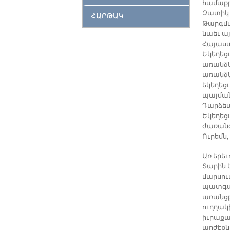
համաքր
Զատիկ մ
ՀԱՐԹԱԿ
Թարգմա
նաեւ այ
Հայաս
Եկեղեցւ
առանձն
առանձն
եկեղեց
պայման
Դարձեա
Եկեղեցւ
ժառանգ
Ուրեմն,
Առ երե
Տարին ե
մարսու
պատգամ
առանցքա
ուղղակ
իւրաքա
արժէքն