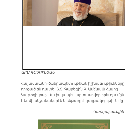
ԱՐԱ ԳՕՉՈՒՆԵԱՆ
​Հայաստանի Հանրապետութեան իշխանութիւնները
որոշած են դատել Տ.Տ. Գարեգին Բ. Ամենայն Հայոց
Կաթողիկոսը: Սա իսկապէս արտասովոր երեւոյթ մըն
է եւ միանշանակօրէն կ՚ենթադրէ գայթակղութիւն մը:
Կարդալ աւելին
Դ