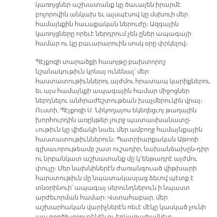
կառոյցներ աշխատանք կը ծաւալեն իրարմէ
բոլորովին անկախ եւ այսպէսով կը մսխուի մեր
համայնքին հաւաքական ներուժը։ Ազգային
կառոյցները որեւէ ներդրում չեն ըներ ապագայի
համար ու կը բաւարարուին սոսկ օրը փրկելով։
Պէյքոզի տարածքի հասոյթը բախտորոշ
նշանակութիւն կրնայ ունենալ՝ մեր
հաստատութիւններու այժմու հրատապ կարիքներու
եւ այս համայնքի ապագային համար միջոցներ
ներդնելու անհրաժեշտութեան խաչմերուկին վրայ։
Ուստի, Պէյքոզի Ս. Նիկողայոս եկեղեցւոյ թաղային
խորհուրդին առընթեր լուրջ պատասխանատը-
ւութիւն կը վիճակի նաեւ մեր ամբողջ համայնքային
հաստատութիւններուն։ Պատրիարքական Աթոռի
գլխաւորութեամբ շատ ուշադիր, նախանձախըն-դիր
ու նրբանկատ աշխատանք մը կ՚ենթադրէ այժմու
փուլը։ Մեր նախնիներէն ժառանգուած վիթխարի
հարստութիւն մը նպատակասլաց ձեւով պէտք է
տնօրինուի՝ ապագայ սերունդներուն ի նպաստ
արժեւորման համար։ Վստահաբար, մեր
աշխարհական վարիչներէն ոեւէ մէկը կասկած չունի