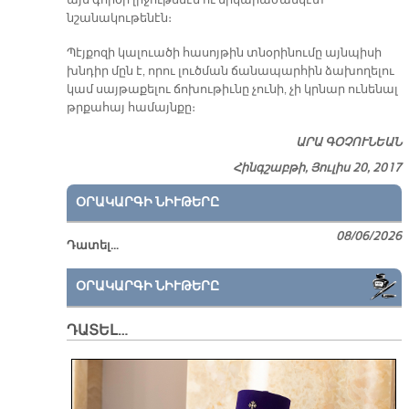
այս գործի լրջութենէն ու երկարաժամկէտ
նշանակութենէն։
Պէյքոզի կալուածի հասոյթին տնօրինումը այնպիսի
խնդիր մըն է, որու լուծման ճանապարհին ձախողելու
կամ սայթաքելու ճոխութիւնը չունի, չի կրնար ունենալ
թրքահայ համայնքը։
ԱՐԱ ԳՕՉՈՒՆԵԱՆ
Հինգշաբթի, Յուլիս 20, 2017
ՕՐԱԿԱՐԳԻ ՆԻՒԹԵՐԸ
08/06/2026
Դատել…
ՕՐԱԿԱՐԳԻ ՆԻՒԹԵՐԸ
ԴԱՏԵԼ…