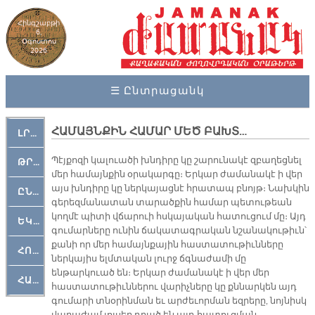
Հինգշաբթի
6,
Օգոստոս
2026
☰ Ընտրացանկ
ՀԱՄԱՅՆՔԻՆ ՀԱՄԱՐ ՄԵԾ ԲԱԽՏ…
ԼՐԱՀՈՍ
Պէյքոզի կալուածի խնդիրը կը շարունակէ զբաղեցնել
ԹՐՔԱՀԱՅ ԿԵԱՆՔ
մեր համայնքին օրակարգը։ Երկար ժամանակէ ի վեր
այս խնդիրը կը ներկայացնէ հրատապ բնոյթ։ Նախկին
ԸՆԿԵՐԱՄՇԱԿՈՒԹԱՅԻՆ
գերեզմանատան տարածքին համար պետութեան
կողմէ պիտի վճարուի հսկայական հատուցում մը։ Այդ
ԵԿԵՂԵՑԱԿԱՆ
գումարները ունին ճակատագրական նշանակութիւն՝
քանի որ մեր համայնքային հաստատութիւնները
ՀՈԳԵՄՏԱՒՈՐ
ներկայիս ելմտական լուրջ ճգնաժամի մը
ենթարկուած են։ Երկար ժամանակէ ի վեր մեր
ՀԱՐԹԱԿ
հաստատութիւններու վարիչները կը քննարկեն այդ
գումարի տնօրինման եւ արժեւորման եզրերը, նոյնիսկ