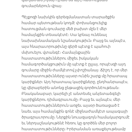
վաղաժամ յոյսեր դրած են այդ հատուցման
գումարներուն վրայ։
Պէյքոզի նախկին գերեզմանատան տարածքին
համար պետութեան կողմէ փոխանցուելիք
հատուցման գումարը մեծ բախտ մըն է մեր
համայնքին տեսակէտէ։ Սա կրնայ ունենալ
նախախնամական նշանակութիւն։ Բայց եւ այնպէս,
այս հնարաւորութիւնը զերծ պէտք է պահուի
մսխուելու վտանգէ։ Համայնքային
հաստատութիւններու միջեւ իսկական
համագործակցութիւն մը պէտք է ըլլայ, որպէսզի այդ
գումարը միջին ժամկէտով չփոշիանայ։ Ճիշդ է, որ մեր
հաստատութիւնները այսօր ունին շարք մը հրատապ
կարիքներ։ Այդ հրատապ կարիքները, ընդհանրապէս,
կը վերաբերին անոնց ընթացիկ գործունէութեան։
Բնականաբար, կարելի չէ անտեսել անյետաձգելի
կարիքներու դիմագրաւումը։ Բայց եւ այնպէս, մեր
հաստատութիւններուն առջեւ այսօր ծառացած է
նաեւ այս համայնքին գոնէ միջնաժամկէտ ապագայի
ծրագրաւորումը։ Ներքին նուազագոյն համակարգումէ
եւ ներդաշնակութենէ հեռու կը գործեն մեր բոլոր
հաստատութիւնները։ Իրերանման առաքելութեամբ