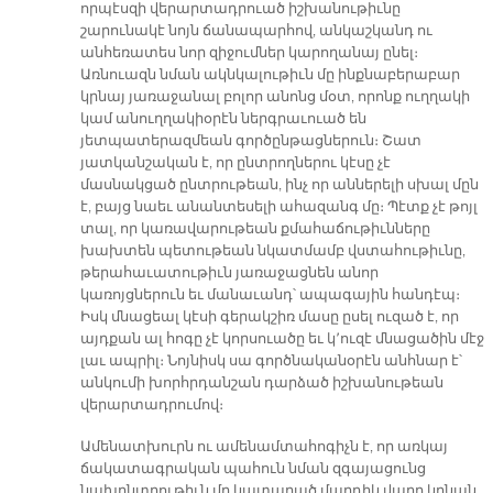
որպէսզի վերարտադրուած իշխանութիւնը
շարունակէ նոյն ճանապարհով, անկաշկանդ ու
անհեռատես նոր զիջումներ կարողանայ ընել։
Առնուազն նման ակնկալութիւն մը ինքնաբերաբար
կրնայ յառաջանալ բոլոր անոնց մօտ, որոնք ուղղակի
կամ անուղղակիօրէն ներգրաւուած են
յետպատերազմեան գործընթացներուն։ Շատ
յատկանշական է, որ ընտրողներու կէսը չէ
մասնակցած ընտրութեան, ինչ որ աններելի սխալ մըն
է, բայց նաեւ անանտեսելի ահազանգ մը։ Պէտք չէ թոյլ
տալ, որ կառավարութեան քմահաճութիւնները
խախտեն պետութեան նկատմամբ վստահութիւնը,
թերահաւատութիւն յառաջացնեն անոր
կառոյցներուն եւ մանաւանդ՝ ապագային հանդէպ։
Իսկ մնացեալ կէսի գերակշիռ մասը ըսել ուզած է, որ
այդքան ալ հոգը չէ կորսուածը եւ կ՚ուզէ մնացածին մէջ
լաւ ապրիլ։ Նոյնիսկ սա գործնականօրէն անհնար է՝
անկումի խորհրդանշան դարձած իշխանութեան
վերարտադրումով։
Ամենատխուրն ու ամենամտահոգիչն է, որ առկայ
ճակատագրական պահուն նման զգայացունց
նախընտրութիւն մը կատարած մարդիկ վաղը կրնան