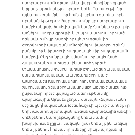
ստորագրութիւն դրած ղեկավարը ինքզինքը զրկած
կ՚ըլլայ շարունակելու իրաւունքէն։ Պարտութիւնը
այնպիսի բան մըն է, որ հիմք չի կրնար դառնալ որեւէ
դրական երեւոյթի։ Պարտութիւնը կը ստորագրուի
կամքէ անկախ եւ սեփական կամքէն անկախ քայլ մը
առնելու, ստորագրութիւն տալու պարտաւորուած
ղեկավար մը կը դադրի իր պետութեան, իր
ժողովուրդի ապագան տնօրինելու լիազօրութենէն.
բան մը, որ կ՚իրացուի բացառապէս իր քաղաքական
կամքով։ Ընդհանրապէս, մասնաւորապէս նաեւ
Հայաստանի պարագային այստեղ որեւէ
նշանակութիւն չունին՝ յառաջ քշուած ենթակայական
կամ առարկայական պատճառները։ Սա է
պարզապէս խաղի կանոնը, որու տրամաբանական
շարունակութեան շրջանակին մէջ պէտք է ամէն ինչ
ընթանար որեւէ կայացած պետութեան մը
պարագային։ Այդպէս չեղաւ, սակայն, Հայաստանի
մէջ եւ ընդհակառակն։ Թէեւ հաշուի պէտք է առնել, որ
երիտասարդ պետականութեան պարագային անգիր
օրէնքներու նախընթացները կրնան ամուր
խարսխուած չըլլալ, սակայն, ըստ երեւոյթին, առկայ
երեւոյթներու հիմնաւորումները միայն այդքանով