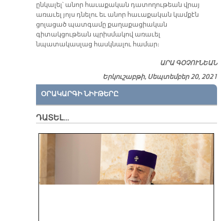
ընկալել՝ անոր հաւաքական դատողութեան վրայ
առաւել յոյս դնելու եւ անոր հաւաքական կամքէն
ցոլացած պատգամը քաղաքացիական
գիտակցութեան պրիսմակով առաւել
նպատակասլաց հասկնալու համար։
ԱՐԱ ԳՕՉՈՒՆԵԱՆ
Երկուշաբթի, Սեպտեմբեր 20, 2021
ՕՐԱԿԱՐԳԻ ՆԻՒԹԵՐԸ
ԴԱՏԵԼ…