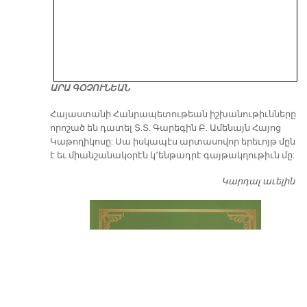
ԱՐԱ ԳՕՉՈՒՆԵԱՆ
​Հայաստանի Հանրապետութեան իշխանութիւնները
որոշած են դատել Տ.Տ. Գարեգին Բ. Ամենայն Հայոց
Կաթողիկոսը: Սա իսկապէս արտասովոր երեւոյթ մըն
է եւ միանշանակօրէն կ՚ենթադրէ գայթակղութիւն մը:
Կարդալ աւելին
Դ