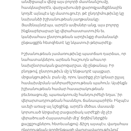
անմիջապէս վերջ այս բոլորի մատնանշումը,
հասկնալիօրէն, վարչախումբի քարոզչամեքենային
կողմէ այնպէս կը մատուցուէր, թէ ընդդիմութիւնը կը
նախանձի իշխանութեան յաղթանակը։
Յամենայնդէպս, արդէն ամիսներ անց, այս բոլորը
ինքնաբերաբար կը վերահաստատուին եւ
կանխահաս ընտրութեան արդիւնքը ժամանակի
ընթացքին հետզհետէ կը նկատուի թերարժէք։
Իշխանութեան յամառութիւնը պատճառ դարձաւ, որ
նահատակներու արեան հաշուոյն ահաւոր
նախընտրական քարոզարշաւ մը ընթանայ։ Իր
բնոյթով, ընտրութիւն մը կ՚ենթադրէ պայքար,
մրցակցութիւն. բան մը, որու կարիքը չէր կրնար ըլլալ
համախմբման անհրաժեշտութեան պահուն։ Այսինքն
իշխանութեան համար հասարակութեան
բեւեռացումը, պառակտումը հանդուրժելի եղաւ՝ իր
վերարտադրութեան հասնելու ճանապարհին։ Ինչպէս
աւելի առաջ ալ նշեցինք, արդէն մեծաւ մասամբ
կորսուած Արցախը բացարձակ արժէքի մը չէր
վերածուած Հայաստանի մէջ՝ ճղճիմ ներքին
քաշքշուքներու հետեւանքով։ Ճիշդ այսպէս, վաղահաս
ընտրութեան գործընթացի մարտավարութիւնով՝