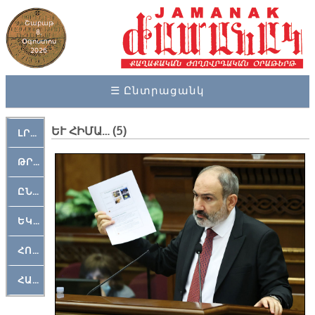
Շաբաթ
8,
Օգոստոս
2026
☰ Ընտրացանկ
ԵՒ ՀԻՄԱ… (5)
ԼՐԱՀՈՍ
ԹՐՔԱՀԱՅ ԿԵԱՆՔ
ԸՆԿԵՐԱՄՇԱԿՈՒԹԱՅԻՆ
ԵԿԵՂԵՑԱԿԱՆ
ՀՈԳԵՄՏԱՒՈՐ
ՀԱՐԹԱԿ