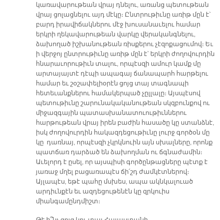
կառավարութեան վրայ դնելու, առանց պետութեան
վրայ ցոլացնելու այդ մէկը։ Ընտրութիւնը առիթ մըն է՝
բարդ իրավիճակներու մէջ խուսանաւելու համար
երկրի ղեկավարութեան վարկը վերականգնելու,
ձախողած իշխանութեան ռիսքերու չէզոքացումով։ Եւ
ի վերջոյ ընտրութիւնը առիթ մըն է՝ երկրի ժողովուրդին
հնարաւորութիւն տալու, որպէսզի ամուր կամք մը
արտայայտէ դէպի ապագայ ճանապարհ հարթելու
համար եւ շօշափելիօրէն ցոյց տայ տագնապի
հետեւանքներու համակերպած չըլլալը։ Այսպէսով
պետութիւնը շարունակականութեան սկզբունքով ու
միջազգային պատասխանատուութիւններու
հարթութեան վրայ իրեն բաժին հասածը կը ստանձնէ,
իսկ ժողովուրդին հակազդեցութիւնը լուրջ գործօն մը
կը դառնայ, որպէսզի չկրկնուին այն սխալները, որոնք
պատճառ դարձած են ձախողման ու ճգնաժամին։
Աւելորդ է ըսել, որ այսպիսի գործընթացները պէտք է
յառաջ մղել բացառապէս ճի՛շդ ժամկէտներով։
Այլապէս, եթէ պահը մսխես, ապա ակնկալուած
արդիւնքէն եւ ազդեցութենէն կը զրկուիս
միանգամընդմիշտ։