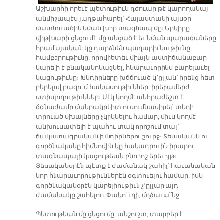
Աշխարհի որեւէ պետութիւն դժուար թէ կարողանայ
անմիջապէս յաղթահարել՝ Հայաստանի այսօր
մատնուածին նման խոր տագնապ մը։ Երկիրը
վիթխարի ցնցումէ մը անցած է եւ նման պարագաները
հրամայական կը դարձնեն պաղարիւնութիւնը,
համբերութիւնը, որովհետեւ միայն աստիճանաբար
կարելի է բնականոնացնել, հնարաւորինս բարելաւել
կացութիւնը։ Խնդիրները խճճուած կ՚ըլլան՝ իրենց հետ
բերելով բազում հակասութիւններ, իրերամերժ
ստիպողութիւններ։ Մէկ կողմէ անհրաժեշտ է
ճգնաժամը մանրակրկիտ ուսումնասիրել՝ տեղի
տրուած սխալները չկրկնելու համար, միւս կողմէ
անխուսափելի է պահու տակ որոշում տալ՝
ճակատագրական խնդիրներու շուրջ։ Տեսականն ու
գործնականը հիմնովին կը հակադրուին իրարու.
տագնապալի կացութեան բնորոշ երեւոյթ։
Տեսականօրէն պէտք է ժամանակ շահիլ՝ հաւանական
նոր հնարաւորութիւններէն օգտուելու համար, իսկ
գործնականօրէն կարելիութիւն չ՚ըլլար այդ
ժամանակը շահելու։ Փակո՞ւղի, մղձաւա՞նջ…
Պետութեան մը ցնցումը, անշուշտ, տարբեր է