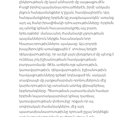
ընկերութեան մը կամ անհատի մը սայթաքումէն։
Բացի իրմով պայմանաւորուածներէն, իրմէ անկախ
լեցուն հանգամանքներ կ՚ըլլան, հասկնալիօրէն։ Այդ
հանգամանքները երբեմն կը բազմապատկեն՝ առանց
այդ ալ ծանր իրավիճակի դժուարութիւնները։ Երբեմն
ալ անոնք կրնան հաւասարակշռել այլ բարդ
երեւոյթներ՝ մանաւանդ ժամանակի չգոյութեան
պայմաններուն ներքեւ հաւանական նոր
հնարաւորութիւններու պակասը։ Այս բոլորի
խաչմերուկին առանցքային է՝ տուեալ երկրի
ղեկավարութիւնը, որ աւելի լայն ընդգրկում մը պէտք է
ունենայ լոկ իշխանութեան հասկացութեան
բաղդատմամբ։ Թէեւ առերեւոյթ պետութիւն,
կառավարութիւն, ղեկավարութիւն, իշխանութիւն
հասկացութիւնները գրեթէ նոյնացած են, սակայն
տագնապի մը յաղթահարման որոնումներուն մէջ
կարեւորութիւն կը ստանան անոնց վերաբերեալ
նրբերանգները։ Պետութեան յարատեւման համար
երբեմն նպատակայարմար կրնայ դառնալ
կառավարութեան փոխուիլը՝ որքան որ ալ
սովորական ժամանակներու մէջ այդ
պատասխանատուութիւնը դրուած ըլլայ նոյնինքն