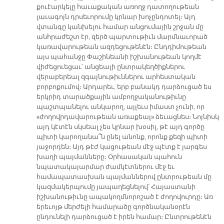
քուէարկելը հաւաքական առողջ դատողութեան
լաւագոյն դրսեւորումը կրնար խոչընդոտել։ Այդ
վտանգը կանխելու համար անցումային շրջան մը
անհրաժեշտ էր, զերծ պարտութիւն մարմնաւորած
կառավարութեան ազդեցութենէն։ Ընդդիմութեան
այս պահանջը Փաշինեանի իշխանութեան կողմէ
վիժեցուեցաւ՝ անցեալի ընտրակեղծիքներու
վերաբերեալ զգայնութիւններու արհեստական
բորբոքումով։ Արդարեւ, երբ բանակդ դարձուցած ես
երկրիդ տարածքային ամբողջականութիւնը
պաշտպանելու անկարող, այլեւս իմաստ չունի, որ
«ժողովրդավարութեան առաքեալ» ձեւացնես։ Նոյնիսկ
այդ կէտէն սկսեալ չես կրնար խօսիլ, թէ այդ գործը
պիտի կարողանա՞ն ընել անոնք, որոնք քեզի պիտի
յաջորդեն։ Այդ թէժ կացութեան մէջ պէտք է յարգես
խաղի պայմանները։ Օրհասական պահուն
նպատակայարմար ժամկէտներու մէջ եւ
համապատասխան պայմաններով ընտրութեան մը
կազմակերպումը յապաղեցնելով՝ Հայաստանի
իշխանութիւնը ապակողմնորոշած է ժողովուրդը։ Առ
երեւոյթ մերժելի համարածը գործնականօրէն
ընդունելի դարձուցած է իրեն համար։ Ընտրութենէն