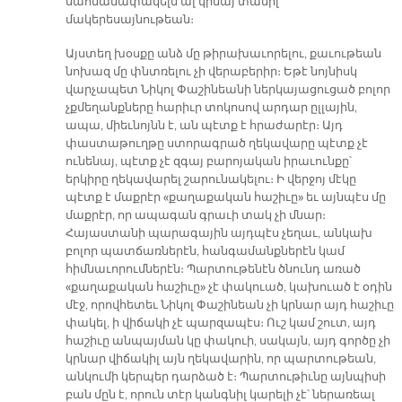
սահմանափակելն ալ կրնայ տանիլ
մակերեսայնութեան։
Այստեղ խօսքը անձ մը թիրախաւորելու, քաւութեան
նոխազ մը փնտռելու չի վերաբերիր։ Եթէ նոյնիսկ
վարչապետ Նիկոլ Փաշինեանի ներկայացուցած բոլոր
չքմեղանքները հարիւր տոկոսով արդար ըլլային,
ապա, միեւնոյնն է, ան պէտք է հրաժարէր։ Այդ
փաստաթուղթը ստորագրած ղեկավարը պէտք չէ
ունենայ, պէտք չէ զգայ բարոյական իրաւունքը՝
երկիրը ղեկավարել շարունակելու։ Ի վերջոյ մէկը
պէտք է մաքրէր «քաղաքական հաշիւը» եւ այնպէս մը
մաքրէր, որ ապագան գրաւի տակ չի մնար։
Հայաստանի պարագային այդպէս չեղաւ, անկախ
բոլոր պատճառներէն, հանգամանքներէն կամ
հիմնաւորումներէն։ Պարտութենէն ծնունդ առած
«քաղաքական հաշիւը» չէ փակուած, կախուած է օդին
մէջ, որովհետեւ Նիկոլ Փաշինեան չի կրնար այդ հաշիւը
փակել, ի վիճակի չէ պարզապէս։ Ուշ կամ շուտ, այդ
հաշիւը անպայման կը փակուի, սակայն, այդ գործը չի
կրնար վիճակիլ այն ղեկավարին, որ պարտութեան,
անկումի կերպեր դարձած է։ Պարտութիւնը այնպիսի
բան մըն է, որուն տէր կանգնիլ կարելի չէ՝ ներառեալ