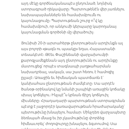
այդ մէկը գործնականապէս ընդունած, նոյնիսկ
ստորագրած ղեկավարը։ Պարտութենէն վեր յառնելու
նախապայմաններն են համախմբումն ու
կայունացումը։ Պարտութեան շուրջ ո՞վ կը
համախմբուի, որ անկումի կերպարը կարողանայ
կայունացման գործօնի մը վերածուիլ։
Յունիսի 20-ի արտահերթ ընտրութեան արդիւնքն ալ
այս բոլորի «թագն ու պսակը» եղաւ Հայաստանի
տեսակէտէ։ Թէեւ Փաշինեանի վարչախումբի
քարոզչամեքենան այդ ընտրութիւնն ու արդիւնքը
մատուցեց՝ որպէս տագնապի յաղթահարման
նախադրեալ, սակայն, սա շատ հեռու է համոզիչ
ըլլալէ։ Առաջին եւ հիմնական պատճառն է՝
կանխահաս ընտրութեան ժամկէտը։ Սա արդէն
ծանօթ օրինակով կը նմանի շապիկի առաջին կոճակը
սխալ կոճկելու։ Ինչպէ՞ս կրնան ճիշդ կոճկուիլ
միւսները։ Հրադադարի պարտութեան ստորագրման
պէտք է յաջորդէր կառավարութեան հրաժարականը՝
պետութիւնը խնայելու համար։ Մինչդեռ վարչապետը
ձեռնպահ մնաց եւ իր չկամութիւնը փորձեց
հիմնաւորել՝ ժողովուրդը խնայելու ձգտումով։ Սա