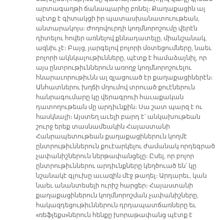
արտագաղթի ճանապարհը բռնել։ Քաղաքացին ալ
պէտք է գիտակցի իր պատասխանատուութեան,
անտարակոյս։ Ժողովուրդի կողմնորոշումը վերէն
դիտելու հովեր առնելով քննադատելը, միանշանակ,
ազնիւ չէ։ Բայց, յարգելով բոլորի մօտեցումները, նաեւ
բոլորի ակնկալութիւնները, պէտք է համաձայնիլ, որ
այս ընտրութիւններուն առողջ կողմնորոշուելու
հնարաւորութիւնն ալ զլացուած էր քաղաքացիներէն։
Անհատներու խղճի մղումով տրուած քուէներուն
հանրագումարը կը վերագրուի հաւաքական
դատողութեան մը արդիւնքին։ Սա շատ պարզ է ու
հասկնալի։ Այստեղ աւելի բարդ է՝ անկախութեան
շուրջ երեք տասնամեակին Հայաստանի
Հանրապետութեան քաղաքացիներուն կողմէ
ընտրութիւններուն քուէարկելու ժամանակ որդեգրած
չափանիշներուն ներթափանցելը։ Ըսել, որ բոլոր
ընտրութիւններու արդիւնքները կեղծուած են՝ կը
նշանակէ գլուխը աւազին մէջ թաղել։ Արդարեւ, կան
նաեւ անանտեսելի ուրիշ հարցեր։ Հայաստանի
քաղաքացիներուն կողմնորոշման չափանիշները,
հակազդեցութիւններուն դրդապատճառները եւ
«ռեֆլեքս»ներուն հենքը խորաթափանց պէտք է