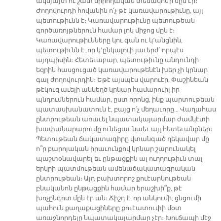
ակնյայտ ու շատ սիրողական տեմակոժի մըն էր։
Ժողովուրդի հովանին ո՛չ թէ կառավարութիւնը, այլ
պետութիւնն է։ Կառավարութիւնը պետութեան
գործառոյթներուն համար լոկ միջոց մըն է։
Կառավարութիւնները կու գան ու կ՚անցնին,
պետութիւնն է, որ կ՚ընկալուի յաւերժ՝ որպէս
այդպիսին։ Հետեւաբար, պետութիւնը անդունդի
եզրին հասցուցած կառավարութենէն խեր չի կրնար
գալ ժողովուրդին։ Եթէ այսպէս վարուէր, Փաշինեան
թէկուզ աւելի անկեղծ կրնար համարուիլ իր
պնդումներուն համար, ըստ որոնց, ինք պարտութեան
պատասխանատուն է, բայց ո՛չ մեղաւորը… Վաղահաս
ընտրութեան առաւել նպատակայարմար ժամկէտի
խափանարարումը ունեցաւ նաեւ այլ հետեւանքներ։
Պետութեան ճակատագիրը վտանգած ղեկավար մը
ո՞ր բարոյական իրաւունքով կրնար շարունակել
պաշտօնավարել եւ ընթացքին ալ ուղղութիւն տալ
երկրի պատմութեան ամենաճակատագրական
ընտրութեան։ Այդ բախտորոշ քուէարկութեան
բնականոն ընթացքին համար երաշխի՞ք, թէ
խոչընդոտ մըն էր ան։ Ճիշդ է, որ անկումի, ցնցումի
պահուն քաղաքացիները քուէատուփի մօտ
առաջնորդելը նպատակայարմար չէր։ Խուճապի մէջ