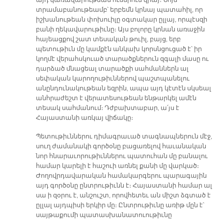
այդ կառավարութեան ուսերուն վրայ։ Նոյն
տրամաբանութեամբ՝ երբեմն կրնայ պատահիլ, որ
իշխանութեան փոխուիլը օգտակար ըլլայ, որպէսզի
բանի ղեկավարութիւնը։ Այս բոլորը կրնան առաջին
հայեացքով շատ տեսական թուիլ, բայց, երբ
պետութիւն մը կամքէն անկախ կորսնցուցած է՝ իր
կողմէ վերահսկուած տարածքներուն զգալի մասը ու
դարձած մնացեալ տարածքի սահմաններն ալ
սեփական կարողութիւններով պաշտպանելու
անընդունակութեան եզրին, ապա այդ կէտէն սկսեալ
անհրաժեշտ է վերատեսութեան ենթարկել ամէն
տեսակ սահմանում։ Դժբախտաբար, ա՛յս է
Հայաստանի առկայ վիճակը։
Պետութիւններու դիմագրաւած տագնապներուն մէջ,
սուղ ժամանակի գործօնը բացառելով հաւանական
նոր հնարաւորութիւններու պատուհան մը բանալու
համար կարելի է հաշուի առնել քանի մը վարկած։
Ժողովրդավարական համակարգերու պարագային
այդ գործօնը ընտրութիւնն է։ Հայաստանի համար ալ
սա ի զօրու է, անշուշտ, որովհետեւ ան միշտ ձգտած է
ըլլալ այդպիսի երկիր մը։ Ընտրութիւնը առիթ մըն է՝
սայթաքումի պատասխանատուութիւնը