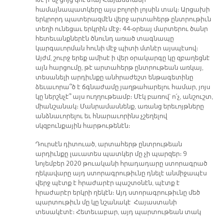
Թէ ի՞նչ ցոյց կու տայ Հայաստանի
համայնապատկերը այս բոլորի լոյսին տակ։ Արցախի
երկրորդ պատերազմէն վերջ արտահերթ ընտրութիւն
տեղի ունեցաւ երկրին մէջ։ 44-օրեայ մարտերու ծանր
հետեւանքներէն ծնունդ առած տագնապը
կարգաւորման հունի մէջ պիտի մտնէր այսպէսով։
Այժմ, շուրջ երեք ամիսէ ի վեր օրակարգը կը զբաղեցնէ
այն հարցումը, թէ արտահերթ ընտրութեան առկայ,
տեսանելի արդիւնքը անհրաժեշտ ենթագետինը
ձեւաւորա՞ծ է ճգնաժամը յաղթահարելու համար, յոյս
կը ներշնչէ՞ այս ուղղութեամբ։ Մէկ բառով՝ ո՛չ, անշուշտ,
միանշանակ։ Մանրամասնենք, առանց երեւոյթները
անձնաւորելու եւ հնարաւորինս չշեղելով
սկզբունքային հարթութենէն։
Դուրսէն դիտուած, արտահերթ ընտրութեան
արդիւնքը լաւատես պատկեր մը չի պարզեր։ 9
նոյեմբեր 2020 թուականի հրադադարը ստորագրած
ղեկավարը այդ ստորագրութիւնը դնելէ անմիջապէս
վերջ պէտք է հրաժարէր պաշտօնէն, պէտք է
հրաժարէր երկրի ղեկէն։ Այդ ստորագրութիւնը մեծ
պարտութիւն մը կը նշանակէ Հայաստանի
տեսակէտէ։ Հետեւաբար, այդ պարտութեան տակ