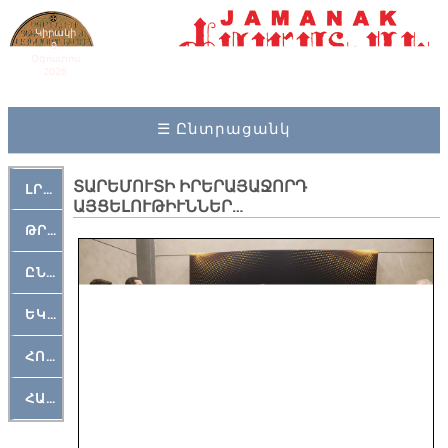
Կիրակի
9,
Օգոստոս
2026
☰ Ընտրացանկ
ՏԱՐԵՄՈՒՏԻ ԻՐԵՐԱՅԱՋՈՐԴ
ԼՐԱՀՈՍ
ԱՅՑԵԼՈՒԹԻՒՆՆԵՐ…
ԹՐՔԱՀԱՅ ԿԵԱՆՔ
ԸՆԿԵՐԱՄՇԱԿՈՒԹԱՅԻՆ
ԵԿԵՂԵՑԱԿԱՆ
ՀՈԳԵՄՏԱՒՈՐ
ՀԱՐԹԱԿ