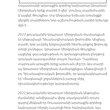
Հայաստանի արտաքին գործոց նախարար Արարատ
Միրզոյեան երեք տարիէ ի վեր՝ տուեալ տարեմուտին
կ՚այցելէ Թուրքիա։ Սա Անգարա-Երեւան առանցքի
վերջին տարիներու նոր աշխուժութեան յարիր երեւոյթ
մըն է։
2022 թուականին Արարատ Միրզոյեան մասնակցած
էր Անթալիայի Դիւանագիտական ֆորումին։ Անցեալ
տարի, երբ աւերիչ երկրաշարժի հետեւանքով ֆորումը
տեղի չունեցաւ, Արարատ Միրզոյեան Թուրքիա
այցելեց՝ ցաւակցութեան ու զօրակցութեան բնոյթով
դրական պատգամներ տալու համար։ Դարձեալ
տարուան առաջին երեք ամսուան մէջ էր։ Այս տարի
ալ Արարատ Միրզոյեան մասնակցեցաւ Անթալիայի 3-
րդ Դիւանագիտական ֆորումին, որ կազմակերպուած
էր՝ «Տագնապի շրջաններուն յառաջ մղել
դիւանագիտութիւնը» կարգախօսով։
2022 թուականին Արարատ Միրզոյեան Անթալիա
ժամանելէ անմիջապէս վերջ, օդակայանէն դուրս
գալով մեկնած էր Ռուսաստանի արտաքին գործոց
նախարար Սերկէյ Լաւրովի հետ հանդիպման։ Այս