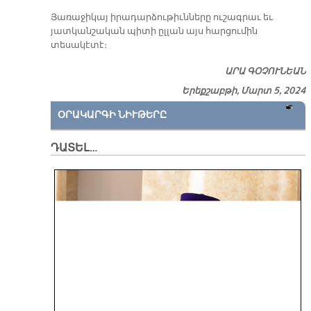
Յառաջիկայ իրադարձութիւնները ուշագրաւ եւ
յատկանշական պիտի ըլլան այս հարցումին
տեսակէտէ։
ԱՐԱ ԳՕՉՈՒՆԵԱՆ
Երեքշաբթի, Մարտ 5, 2024
ՕՐԱԿԱՐԳԻ ՆԻՒԹԵՐԸ
ԴԱՏԵԼ…