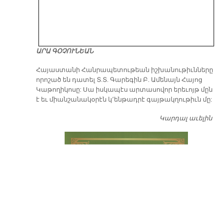
ԱՐԱ ԳՕՉՈՒՆԵԱՆ
​Հայաստանի Հանրապետութեան իշխանութիւնները
որոշած են դատել Տ.Տ. Գարեգին Բ. Ամենայն Հայոց
Կաթողիկոսը: Սա իսկապէս արտասովոր երեւոյթ մըն
է եւ միանշանակօրէն կ՚ենթադրէ գայթակղութիւն մը:
Կարդալ աւելին
Դ