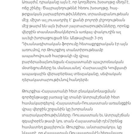
Առայժմ, դրականը այն է, որ կողմերու խօսոյթը մեղմ է,
ոճը շինիչ։ Ծայրայեղութենէ հեռու խօսոյթը, հայ-
թրքական յարաբերութիւններու տրամաբանութեան
մէջ, միշտ ալ յուսադրիչ է՝ քանի բոլորի յիշողութեան
մէջ թարմ են այն խիստ յայտարարութիւնները, որոնք
վերջին տասնամեակներուն առկայ փակուղին ալ
աւելի խորացուցած են։ Անթալիայի 3-րդ
Դիւանագիտական ֆորումը հետաքրքրական էր այն
առումով, որ Թուրքիոյ տանտիրութեամբ
ապահովուած հարթակի մը վրայ
բարձրաձայնուեցան Հայաստանի պաշտօնական
մօտեցումները եւ մանաւանդ՝ Հարաւային Կովկասի
ապագային վերաբերեալ տեսլականը, սեփական
դերակատարութիւնով հանդերձ։
Թուրքիա Հայաստանի հետ բնականոնացման
գործընթացը յառաջ կը տանի Ատրպէյճանի հետ
համակարգելով։ Հայաստան-Ռուսաստան առանցքին
վրայ վերջին շրջանին կը խորանան
տարակարծութիւնները։ Ռուսաստան եւ Ատրպէյճան
զգալիօրէն թափ կու տան Հայաստանի դէմ իրենց
համատեղ քայլերուն։ Թուրքիա, անտարակոյս, կը
նկատէ, որ Հայաստան Ռուսաստանէն հեռանալու