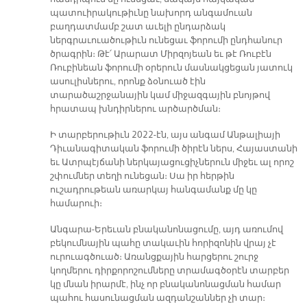
պատուիրակութիւնը նախորդ անգամուան
բաղդատմամբ շատ աւելի ընդարձակ
ներգրաւուածութիւն ունեցաւ ֆորումի ընդհանուր
ծրագրին։ Թէ՛ Արարատ Միրզոյեան եւ թէ Ռուբէն
Ռուբինեան ֆորումի օրերուն մասնակցեցան յատուկ
ասուլիսներու, որոնք ձօնուած էին
տարածաշրջանային կամ միջազգային բնոյթով
հրատապ խնդիրներու արծարծման։
Ի տարբերութիւն 2022-էն, այս անգամ Անթալիայի
Դիւանագիտական ֆորումի ծիրէն ներս, Հայաստանի
եւ Ատրպէյճանի ներկայացուցիչներուն միջեւ ալ որոշ
շփումներ տեղի ունեցան։ Սա իր հերթին
ուշադրութեան առարկայ հանգամանք մը կը
համարուի։
Անգարա-Երեւան բնականոնացումը, այդ առումով
բեկումնային պահը տակաւին հորիզոնին վրայ չէ
ուրուագծուած։ Առանցքային հարցերու շուրջ
կողմերու դիրքորոշումները տրամագծօրէն տարբեր
կը մնան իրարմէ, ինչ որ բնականոնացման համար
պահու հասունացման ազդանշաններ չի տար։