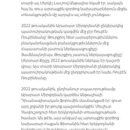
տարի ալ Սերկէյ Լաւրով Անթալիա եկած էր, սակայն
հայ եւ ռուս արտաքին գործոց նախարարներուն միջեւ
տեսակցութիւն մը այդպէս ալ տեղի չունեցաւ։
2022 թուականին Արարատ Միրզոյեանի ընկերակից
պատուիրակութեան կազմին մէջ չէր Ռուբէն
Ռուբինեանը՝ Թուրքիոյ հետ յարաբերութիւններու
բնականոնացման բանակցութիւններուն մէջ
Հայաստանի յատուկ ներկայացուցիչը։
Յամենայնդէպս, Թուրքիոյ յատուկ ներկայացուցիչը՝
Սերտար Քըլըչ 2022 թուականին ներկայ էր դաշտի
վրայ։ Այս տարի Արարատ Միրզոյեանի ընկերակից
պատուիրակութեան մէջ ընդգրկուած էր նաեւ Ռուբէն
Ռուբինեանը։
2022 թուականին, ընդհանուր տպաւորութեամբ,
Արարատ Միրզոյեան կարծես Անթալիայի
Դիւանագիտական ֆորումին մասնակցած էր՝ զուտ
այդ շրջանի իր թուրք պաշտօնակցին՝ Մեւլիւտ
Չավուշօղլուի հետ երկկողմանի տեսակցութեան
համար։ Ան թէեւ այս անգամ ալ արտաքին գործոց
նախարար Հաքան Ֆիտանին հետ երկկողմանի
հանդիպում մը ունեցաւ, սակայն հայկական