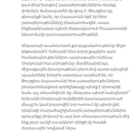
կամ մեղմ խօսքով՝ յարաբերութիւններու որակը
փոխելու ճանապարհի մը վրայ է։ Թուրքիա կը
գիտակցի նաեւ, որ Հայաստան եթէ իր հետ
յարաբերութիւնները բնականոնացնէ, ապա
ինքնաբերաբար պիտի ձերբազատուի Ռուսաստանի
նկատմամբ դատապարտուածութենէ։
Անգարայի աւանդական քաղաքականութիւնը միշտ
ենթադրած է՝ Երեւանի հետ բոլոր քայլերու կամ
համաձայնութիւններու պարագային ունենալ
Մոսկուայի հաւանութիւնը։ Յամենայնդէպս,
միջազգային իրադրութեան բերումով այսօր այնպիսի
պայմաններ խնդրոյ առարկայ դարձած են, որ
Թուրքիա Հայաստանի հետ յարաբերութիւններու
բնականոնացման գործընթացը պէտք է դիտարկէ
նաեւ այլ տեսանկիւնէ մը։ Անգարա պիտի նախընտրէ՞
Երեւանի Մոսկուայի ուղեծիրին դատապարտուած
մնալը եւ կամ բոլորովին նոր ոստում մը պիտի ընէ,
որպէսզի տարածաշրջանային յարաբերութիւններու
դրուածքը փոխուի եւ այդ նոր տեսակաւորութեան մէջ
ինք շատ աւելի յաւակնոտ դիրքի մը հասնի
Հարաւային Կովկասէ ներս։